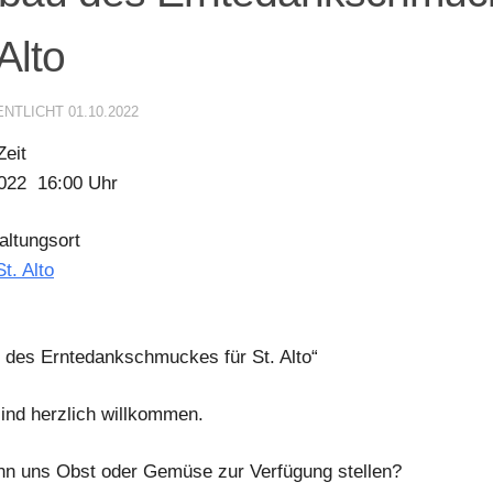
 Alto
ENTLICHT
01.10.2022
eit
022
16:00 Uhr
altungsort
t. Alto
 des Erntedankschmuckes für St. Alto“
sind herzlich willkommen.
n uns Obst oder Gemüse zur Verfügung stellen?