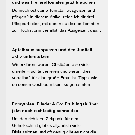
und was Freilandtomaten jetzt brauchen
Schicht das Bodenleben an, im Frühsommer
schützt sie vor Austrocknung. Die ideale
Du möchtest deine Tomaten ausgeizen und
Schichtdicke liegt bei 5–10 cm, immer mit
pflegen? In diesem Artikel zeige ich dir drei
Abstand zum Pflanzenstamm, um Fäulnis zu
Pflegearbeiten, mit denen du deinen Tomaten
vermeiden. Besonders wertvoll: Häufige Fehler
zur Höchstform verhilfst: das Ausgeizen, das
wie zu dicke Schichten oder die Verwendung
Entblättern und das Hochbinden. Alle drei
von frischem Rasenschnitt als alleiniges
Aufgaben kosten dich weniger als eine Minute
Material werden klar benannt. [Thema-Tag:
Apfelbaum ausputzen und den Junifall
pro Woche und Tomatenpflanze, sorgen aber
#Bodenpflege #Mulchen
aktiv unterstützen
dafür, dass du mehr und größere Früchte
#BiologischerGartenbau]
erntest und der gefürchteten Tomatenkrankheit
Wir erklären, warum Obstbäume so viele
Braunfäule vorbeugst. Weiterlesen bei
unreife Früchte verlieren und warum dies
Wurzelwerk – Gartenwissen von Profis
vorteilhaft für eine große Ernte ist. Tipps, wie
Kurzfassung: Ein bildreich illustrierter Praxis-
du deinen Obstbaum beim so genannten
Leitfaden: Das Ausgeizen beginnt direkt nach
Junifruchtfall unterstützt. Weiterlesen bei
dem Auspflanzen und sollte wöchentlich
freudengarten.de Kurzfassung: Spätestens
wiederholt werden. Geiztriebe morgens
Forsythien, Flieder & Co: Frühlingsblüher
jetzt – vor dem natürlichen Junifall in 3–4
entfernen, damit Wunden rasch abtrocknen.
jetzt noch rechtzeitig schneiden
Wochen – sollten überzählige Früchte manuell
Das Anbinden des Haupttriebs an Stäbe oder
ausgedünnt werden. Der Artikel erklärt: Nur 4–
Um den richtigen Zeitpunkt für den
Schnüren verhindert Windschäden. Für
5 % der Blüten werden zu Früchten, ein
Gehölzschnitt gibt es alljährlich viele
erfahrene Gärtner besonders interessant: Der
rechtzeitiges Eingreifen vor dem Junifall beugt
Diskussionen und oft genug gibt es nicht die