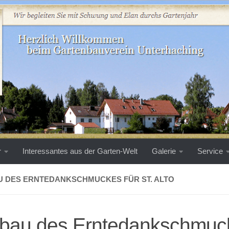
r
Interessantes aus der Garten-Welt
Galerie
Service
 DES ERNTEDANKSCHMUCKES FÜR ST. ALTO
bau des Erntedankschmuck