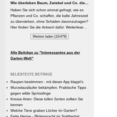
Buschbohnen eine moderierte Düngung
Wie überleben Baum, Zwiebel und Co. die
gleichzeitig durch die Entsiegelung von
während der Wachstumsphase. Besonderes
kalte Jahreszeit?
Privatflächen einen aktiven Beitrag zur
Haben Sie sich schon einmal gefragt, wie es
Detail: Bohnen gehen Symbiosen mit
Verbesserung des Ortsklimas zu leisten.
Pflanzen und Co. schaffen, die kalte Jahreszeit
Knöllchenbakterien ein, die Stickstoff aus der
Warum? Entsiegelte Flächen helfen… Hitze zu
zu überstehen, ohne Schäden davonzutragen?
Luft binden – Vorfrucht-Wirkung für das
reduzieren Regenwasser besser zu speichern
Hier finden Sie die Antwort dafür. Weiterlesen
nächste Gartenjahr.
und das Wohnumfeld insgesamt lebenswerter
bei „GartenTipps“
Weitere laden (15/479)
zu gestalten. Insgesamt drei Gärten werden
prämiert. Insgesamt drei gleichwertige Sieger
werden durch eine Expertenjury, bestehend
Alle Beiträge zu "Interessantes aus der
aus Vertretern der Gemeinde Unterhaching
Garten-Welt"
sowie des Gartenbauvereins Unterhaching
ausgewählt und prämiert. Zu gewinnen gibt es
jeweils einen Gutschein von Pflanzen-Kölle
BELIEBTESTE BEITRÄGE
Gartencenter im Wert von 250 Euro, ein
Raupen bestimmen - mit dieser App klappt's
Insektenhotel und eine Urkunde. Die
Wurzelausläufer bekämpfen: Praktische Tipps
Teilnahmebedingungen, Bewertungskriterien
gegen wilde Sprösslinge
und das Anmeldeformular siehe auf den Seiten
Kresse Arten: Diese tollen Sorten sollten Sie
der Gemeinde Unterhaching (Termin
kennen
abgelaufen).
Welche Tiere graben Löcher im Garten?
Fette Henne - Blütenpracht im Spätherbst