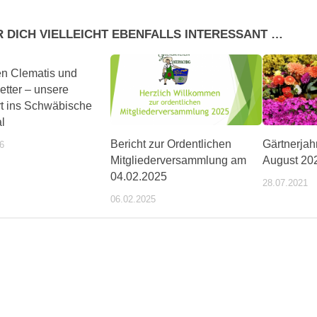
R DICH VIELLEICHT EBENFALLS INTERESSANT …
n Clematis und
etter – unsere
rt ins Schwäbische
l
Bericht zur Ordentlichen
Gärtnerjah
6
Mitgliederversammlung am
August 20
04.02.2025
28.07.2021
06.02.2025
ente/wochentipps/399184/index.php