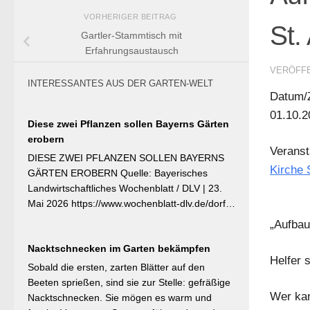
VORHERIGER BEITRAG
St.
Gartler-Stammtisch mit
Erfahrungsaustausch
VERÖFF
INTERESSANTES AUS DER GARTEN-WELT
Datum/Z
01.10.2
Diese zwei Pflanzen sollen Bayerns Gärten
erobern
Veranst
DIESE ZWEI PFLANZEN SOLLEN BAYERNS
Kirche S
GÄRTEN EROBERN Quelle: Bayerisches
Landwirtschaftliches Wochenblatt / DLV | 23.
Mai 2026 https://www.wochenblatt-dlv.de/dorf-
familie/garten-gesundheit/diese-zwei-pflanzen-
„Aufbau
bayerns-gaerten-erobern-584991 Als
Nacktschnecken im Garten bekämpfen
Bayerische Pflanze des Jahres 2026 wurde die
Helfer 
Calibrachoa ‚Feenstaub‘ gekürt — eine
Sobald die ersten, zarten Blätter auf den
Hängeglöckchen-Sorte mit pink-rosa
Beeten sprießen, sind sie zur Stelle: gefräßige
gemusterten Blüten, die ohne Ausputzen von
Wer kan
Nacktschnecken. Sie mögen es warm und
Frühsommer bis Herbst reich blüht und sich