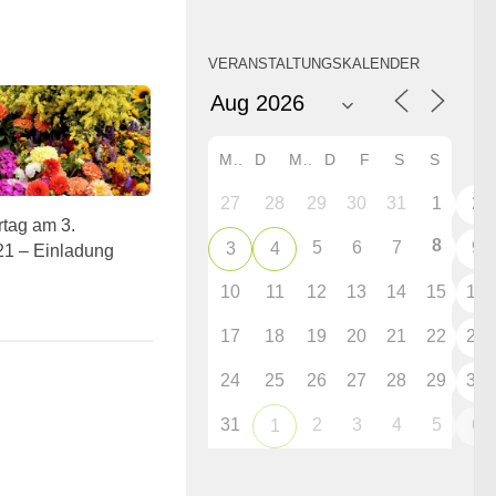
VERANSTALTUNGSKALENDER
M
D
M
D
F
S
S
27
28
29
30
31
1
2
rtag am 3.
8
5
6
7
9
3
4
21 – Einladung
10
11
12
13
14
15
16
17
18
19
20
21
22
23
24
25
26
27
28
29
30
31
2
3
4
5
6
1