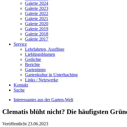
Galerie 2024
Galerie 2023
Galerie 2022
Galerie 2021
Galerie 2020
Galerie 2019
Galerie 2018
Galerie 2017
Service
Lehrfahrten, Ausflüge
Lieblingsblumen
Gedichte
Berichte
Gartentipps
Gartenkultur in Unterhaching
Links / Netzwerke
Kontakt
Suche
Interessantes aus der Garten-Welt
Clematis blüht nicht? Die häufigsten Grü
Veröffentlicht
23.06.2023