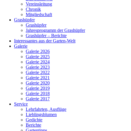
Vereinsleitung
Chronik
Mitgliedschaft
Grashüpfer
Grashüpfer
Jahresprogramm der Grashüpfer
Grashüpfer – Berichte
Interessantes aus der Garten-Welt
Galerie
Galerie 2026
Galerie 2025
Galerie 2024
Galerie 2023
Galerie 2022
Galerie 2021
Galerie 2020
Galerie 2019
Galerie 2018
Galerie 2017
Service
Lehrfahrten, Ausflüge
Lieblingsblumen
Gedichte
Berichte
Gartentipps