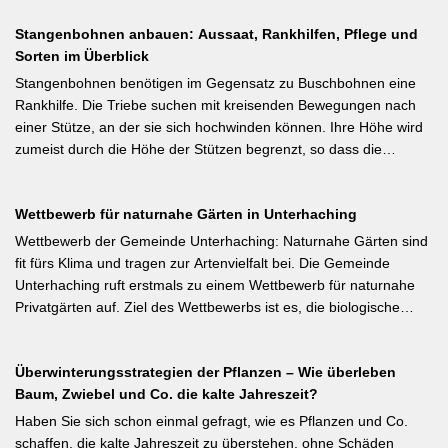
gartenpraxis.de Kurzfassung: Frühlingsblüher wie Forsythie,
Stangenbohnen anbauen: Aussaat, Rankhilfen, Pflege und
Flieder und Zierkirsche bilden ihre Blütenknospen für das nächste
Sorten im Überblick
Jahr im Sommer. Der Schnitt direkt nach der Blüte (bei Flieder:
sofort nach dem Verblühen!) ist die letzte Chance – wer jetzt noch
Stangenbohnen benötigen im Gegensatz zu Buschbohnen eine
nicht geschnitten hat, sollte spätestens in den nächsten zwei
Rankhilfe. Die Triebe suchen mit kreisenden Bewegungen nach
Wochen ran. Das Grundprinzip: Überflüssige alte Triebe
einer Stütze, an der sie sich hochwinden können. Ihre Höhe wird
bodennah entfernen, damit das neue Holz ausreifen kann.
zumeist durch die Höhe der Stützen begrenzt, so dass die
Pflanzen auch noch geerntet werden können. Eine durch ihre
tiefroten Blüten besondere Stangenbohne ist die Feuerbohne.
Wettbewerb für naturnahe Gärten in Unterhaching
Weiterlesen bei meine-ernte.de Kurzfassung: Bis Mitte Juni ist die
Aussaat von Stangenbohnen direkt ins Freiland noch problemlos
Wettbewerb der Gemeinde Unterhaching: Naturnahe Gärten sind
möglich. Samen über Nacht wässern, 5–6 cm tief setzen,
fit fürs Klima und tragen zur Artenvielfalt bei. Die Gemeinde
Pflanzabstand 50 cm. Als Mittelzehrer brauchen Stangenbohnen
Unterhaching ruft erstmals zu einem Wettbewerb für naturnahe
im Gegensatz zu Buschbohnen eine moderierte Düngung
Privatgärten auf. Ziel des Wettbewerbs ist es, die biologische
während der Wachstumsphase. Besonderes Detail: Bohnen
Vielfalt im Gemeindegebiet zu fördern und gleichzeitig durch die
gehen Symbiosen mit Knöllchenbakterien ein, die Stickstoff aus
Entsiegelung von Privatflächen einen aktiven Beitrag zur
der Luft binden – Vorfrucht-Wirkung für das nächste Gartenjahr.
Überwinterungsstrategien der Pflanzen – Wie überleben
Verbesserung des Ortsklimas zu leisten. Warum? Entsiegelte
Baum, Zwiebel und Co. die kalte Jahreszeit?
Flächen helfen… Hitze zu reduzieren Regenwasser besser zu
speichern und das Wohnumfeld insgesamt lebenswerter zu
Haben Sie sich schon einmal gefragt, wie es Pflanzen und Co.
gestalten. Insgesamt drei Gärten werden prämiert. Insgesamt drei
schaffen, die kalte Jahreszeit zu überstehen, ohne Schäden