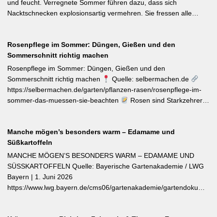
ist die Erdbeere ‚Lilly Waldberry‘, die durch ihr intensiv
und feucht. Verregnete Sommer führen dazu, dass sich
waldbeererinnerndes Aroma überzeugt und ab Juni durchgehend
Nacktschnecken explosionsartig vermehren. Sie fressen alle
bis August Früchte trägt. Beide Sorten wurden von Starkköchin
jungen Triebe von Stauden, Gemüse und Salat oder auch
Diana Burkel offiziell getauft und sind über mehr als 200
Blumen. Was Sie gegen die Schädlinge tun können, lesen Sie
bayerische Gärtnereien erhältlich. Wer auf regional empfohlene
Rosenpflege im Sommer: Düngen, Gießen und den
hier. Weiterlesen bei MDR-Garten
Pflanzen setzen möchte, liegt mit diesen beiden Sorten für Balkon
Sommerschnitt richtig machen
und Nutzgarten genau richtig.
Rosenpflege im Sommer: Düngen, Gießen und den
Sommerschnitt richtig machen
Quelle: selbermachen.de
https://selbermachen.de/garten/pflanzen-rasen/rosenpflege-im-
sommer-das-muessen-sie-beachten
Rosen sind Starkzehrer –
jetzt nach der ersten Blüte brauchen sie organischen Dünger
(Kompost, Hornspäne, Brennnesseljauche). Die Düngung sollte
Manche mögen’s besonders warm – Edamame und
bis Mitte Juli abgeschlossen sein, damit sich die Pflanzen auf die
Süßkartoffeln
Überwinterung vorbereiten können. Der entscheidende Tipp für
öfterblühende Sorten: Verwelkte Blüten mit 2–3 Blattstielpaaren
MANCHE MÖGEN’S BESONDERS WARM – EDAMAME UND
darunter sofort abschneiden – das regt neue Knospen an und
SÜSSKARTOFFELN Quelle: Bayerische Gartenakademie / LWG
verlängert die Blütezeit erheblich. [Thema-Tag: #Rosenpflege
Bayern | 1. Juni 2026
#Pflanzenpflege #Gehölze]
https://www.lwg.bayern.de/cms06/gartenakademie/gartendokumente
Edamame und Süßkartoffeln zählen zu den wärmeliebendsten
Gemüsearten und dürfen erst bei ausreichend warmem Boden