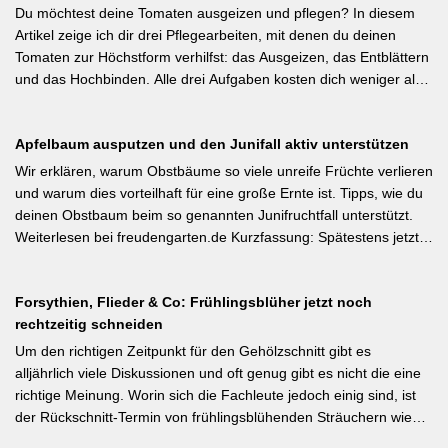
Besonders wertvoll: Häufige Fehler wie zu dicke Schichten oder
Du möchtest deine Tomaten ausgeizen und pflegen? In diesem
die Verwendung von frischem Rasenschnitt als alleiniges Material
Artikel zeige ich dir drei Pflegearbeiten, mit denen du deinen
werden klar benannt. [Thema-Tag: #Bodenpflege #Mulchen
Tomaten zur Höchstform verhilfst: das Ausgeizen, das Entblättern
#BiologischerGartenbau]
und das Hochbinden. Alle drei Aufgaben kosten dich weniger als
eine Minute pro Woche und Tomatenpflanze, sorgen aber dafür,
dass du mehr und größere Früchte erntest und der gefürchteten
Apfelbaum ausputzen und den Junifall aktiv unterstützen
Tomatenkrankheit Braunfäule vorbeugst. Weiterlesen bei
Wurzelwerk – Gartenwissen von Profis Kurzfassung: Ein bildreich
Wir erklären, warum Obstbäume so viele unreife Früchte verlieren
illustrierter Praxis-Leitfaden: Das Ausgeizen beginnt direkt nach
und warum dies vorteilhaft für eine große Ernte ist. Tipps, wie du
dem Auspflanzen und sollte wöchentlich wiederholt werden.
deinen Obstbaum beim so genannten Junifruchtfall unterstützt.
Geiztriebe morgens entfernen, damit Wunden rasch abtrocknen.
Weiterlesen bei freudengarten.de Kurzfassung: Spätestens jetzt –
Das Anbinden des Haupttriebs an Stäbe oder Schnüren
vor dem natürlichen Junifall in 3–4 Wochen – sollten überzählige
verhindert Windschäden. Für erfahrene Gärtner besonders
Früchte manuell ausgedünnt werden. Der Artikel erklärt: Nur 4–5
interessant: Der Artikel diskutiert, wann bei Freilandtomaten das
Forsythien, Flieder & Co: Frühlingsblüher jetzt noch
% der Blüten werden zu Früchten, ein rechtzeitiges Eingreifen vor
Ausgeizen kontraproduktiv ist – etwa bei buschigen Sorten, die
rechtzeitig schneiden
dem Junifall beugt der Alternanz (Abwechslung von
von Seitentrieben profitieren.
Ertragsjahren) vor. Für Äpfel und Birnen gilt: max. zwei kräftige
Um den richtigen Zeitpunkt für den Gehölzschnitt gibt es
Früchte pro Fruchtbüschel, Abstand mindestens eine Handbreit.
alljährlich viele Diskussionen und oft genug gibt es nicht die eine
Früchte in Schattenzonen vollständig entfernen.
richtige Meinung. Worin sich die Fachleute jedoch einig sind, ist
der Rückschnitt-Termin von frühlingsblühenden Sträuchern wie
Forsythie, Ranunkelstrauch und Flieder. Weiterlesen bei