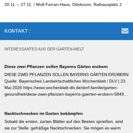
20.11. – 27.11. / Wolf-Ferrari-Haus, Ottobrunn, Rathausplatz 2
KONTAKT :
INTERESSANTES AUS DER GARTEN-WELT
Diese zwei Pflanzen sollen Bayerns Gärten erobern
DIESE ZWEI PFLANZEN SOLLEN BAYERNS GÄRTEN EROBERN
Quelle: Bayerisches Landwirtschaftliches Wochenblatt / DLV | 23.
Mai 2026 https://www.wochenblatt-dlv.de/dorf-familie/garten-
gesundheit/diese-zwei-pflanzen-bayerns-gaerten-erobern-584991
Als Bayerische Pflanze des Jahres 2026 wurde die Calibrachoa
‚Feenstaub‘ gekürt — eine Hängeglöckchen-Sorte mit pink-rosa
Nacktschnecken im Garten bekämpfen
gemusterten Blüten, die ohne Ausputzen von Frühsommer bis
Herbst reich blüht und sich hervorragend für Balkonkästen und
Sobald die ersten, zarten Blätter auf den Beeten sprießen, sind
Ampeln eignet. Die Bayerische Genusspflanze des Jahres 2026
sie zur Stelle: gefräßige Nacktschnecken. Sie mögen es warm