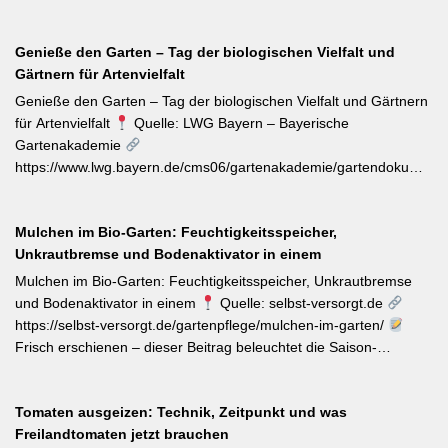
Stickstoffgabe nach der Hauptblüte sowie das regelmäßige
Der aktuelle Wochentipp der LWG Bayern warnt vor einem
Entfernen verblühter Triebe fördern die zweite Blühwelle im
erhöhten Aufkommen von Frostspanner-Raupen an
Spätsommer.
Genieße den Garten – Tag der biologischen Vielfalt und
Apfelbäumen, Rosen, Ahorn und Hartriegel. Die charakteristisch
Gärtnern für Artenvielfalt
„katzenbuckelnd“ krabbelenden Larven des Kleinen und Großen
Frostspanners können bei Massenbefall kahlen Fraß
Genieße den Garten – Tag der biologischen Vielfalt und Gärtnern
verursachen. Gegenmaßnahmen: Leimringe ab Herbst, gezielter
für Artenvielfalt
Quelle: LWG Bayern – Bayerische
Meisen-Förderung und – falls nötig – biologische
Gartenakademie
Pflanzenschutzmittel. [Thema-Tag: #Schädlingsbekämpfung
https://www.lwg.bayern.de/cms06/gartenakademie/gartendokumente
#Obstbaumschnitt #Pflanzenschutz]
Zum Internationalen Tag der biologischen Vielfalt (22. Mai)
erinnert die LWG Bayern daran, dass naturnahe
Mulchen im Bio-Garten: Feuchtigkeitsspeicher,
Gartenbewirtschaftung – unabhängig von der Gartengröße –
Unkrautbremse und Bodenaktivator in einem
einen messbaren Beitrag zur regionalen Artenvielfalt leistet.
Nützlingsförderung, strukturreiche Beete und der Verzicht auf
Mulchen im Bio-Garten: Feuchtigkeitsspeicher, Unkrautbremse
Pestizide sind die entscheidenden Stellschrauben. Ein
und Bodenaktivator in einem
Quelle: selbst-versorgt.de
motivierender Impuls für jeden GBV-Garten. [Thema-Tag:
https://selbst-versorgt.de/gartenpflege/mulchen-im-garten/
#Biodiversität #Gartengestaltung #Naturnahergarten]
Frisch erschienen – dieser Beitrag beleuchtet die Saison-
Anpassung der Mulchstrategie: Im Frühjahr regt eine frische
Schicht das Bodenleben an, im Frühsommer schützt sie vor
Tomaten ausgeizen: Technik, Zeitpunkt und was
Austrocknung. Die ideale Schichtdicke liegt bei 5–10 cm, immer
Freilandtomaten jetzt brauchen
mit Abstand zum Pflanzenstamm, um Fäulnis zu vermeiden.