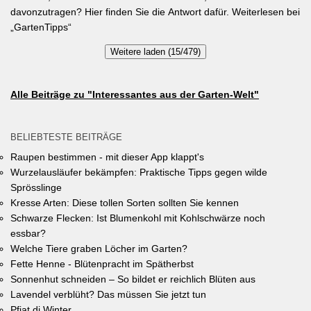
gleichwertige Sieger werden durch eine Expertenjury, bestehend
davonzutragen? Hier finden Sie die Antwort dafür. Weiterlesen bei
aus Vertretern der Gemeinde Unterhaching sowie des
„GartenTipps“
Gartenbauvereins Unterhaching ausgewählt und prämiert. Zu
Weitere laden (15/479)
gewinnen gibt es jeweils einen Gutschein von Pflanzen-Kölle
Gartencenter im Wert von 250 Euro, ein Insektenhotel und eine
Urkunde. Die Teilnahmebedingungen, Bewertungskriterien und
Alle Beiträge zu "Interessantes aus der Garten-Welt"
das Anmeldeformular siehe auf den Seiten der Gemeinde
Unterhaching (Termin abgelaufen).
BELIEBTESTE BEITRÄGE
Raupen bestimmen - mit dieser App klappt's
Wurzelausläufer bekämpfen: Praktische Tipps gegen wilde
Sprösslinge
Kresse Arten: Diese tollen Sorten sollten Sie kennen
Schwarze Flecken: Ist Blumenkohl mit Kohlschwärze noch
essbar?
Welche Tiere graben Löcher im Garten?
Fette Henne - Blütenpracht im Spätherbst
Sonnenhut schneiden – So bildet er reichlich Blüten aus
Lavendel verblüht? Das müssen Sie jetzt tun
Pfiat di Winter