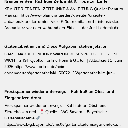
Kräuter ernten: Richtiger Zeitpunkt & Tipps zur Ernte
ins Freiland. Edamame (Garten-Soja) kann direkt gesät oder
vorgezogen werden; Staffelsaaten sind bis Anfang Juli möglich,
KRÄUTER ERNTEN: ZEITPUNKT & ANLEITUNG Quelle: Plantura
die Ernte beginnt ab August. Süßkartoffeln sind ausschließlich als
Magazin https://www.plantura.garden/kraeuter/kraeuter-
Jungpflanzen erhältlich und benötigen Wärme, Sonne und einen
anbauen/kraeuter-ernten Viele Kräuter entfalten ihr intensivstes
tiefen, durchlässigen Boden. Frisch geerntete Knollen müssen
Aroma kurz vor oder während der Blüte — der Juni ist damit die
zwei Wochen bei rund 24 °C nachreifen, damit sich Stärke in
ideale Erntezeit für Thymian, Salbei, Majoran, Oregano und
Zucker umwandelt und die Schale aushärtet.
Zitronenmelisse. Geerntet werden sollte am Vormittag nach dem
Gartenarbeit im Juni: Diese Aufgaben stehen jetzt an
Abtrocknen des Taus, bevor die Mittagshitze ätherische Öle
verflüchtigt. Beim Schnitt empfehlen sich ganze Triebspitzen statt
GARTENARBEIT IM JUNI: WARUM ROSENPFLEGE JETZT SO
einzelner Blätter — das fördert buschigen Neuaustrieb und
WICHTIG IST Quelle: t-online Heim & Garten | Aktualisiert 1. Juni
ermöglicht weitere Ernten im Sommer. Für die Trocknung werden
2026 https://www.t-online.de/heim-
Büschel kopfüber an einem schattigen, luftigen Ort aufgehängt
garten/garten/gartenarbeit/id_56672126/gartenarbeit-im-juni-
und anschließend sofort luftdicht in dunkle Behälter umgefüllt.
warum-rosenpflege-jetzt-so-wichtig-ist.html Im Rosenmonat Juni
sollten Wildtriebe — erkennbar an kleinteiligen Blättern direkt aus
Frostspanner wieder unterwegs – Kahlfraß an Obst- und
dem Boden — konsequent entfernt werden, da sie die veredelte
Ziergehölzen droht
Sorte verdrängen. Kletterrosen wie ‚Sympathie‘ müssen neues
Riebtentrieb durch Anbinden in die gewünschte Richtung geleitet
Frostspanner wieder unterwegs – Kahlfraß an Obst- und
werden. Ab Ende Juni ist die Hochblüte zudem die beste Zeit für
Ziergehölzen droht
Quelle: LWG Bayern – Bayerische
Veredelungen: robuste Sorten lassen sich jetzt mit jungen
Gartenakademie
Unterlagen zusammenbringen. Eine schnell wirkende
https://www.lwg.bayern.de/cms06/gartenakademie/gartendokumente