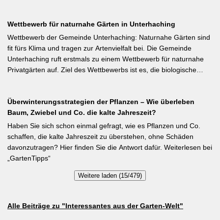
Pflanzen auch noch geerntet werden können. Eine durch ihre
tiefroten Blüten besondere Stangenbohne ist die Feuerbohne.
Wettbewerb für naturnahe Gärten in Unterhaching
Weiterlesen bei meine-ernte.de Kurzfassung: Bis Mitte Juni ist die
Aussaat von Stangenbohnen direkt ins Freiland noch problemlos
Wettbewerb der Gemeinde Unterhaching: Naturnahe Gärten sind
möglich. Samen über Nacht wässern, 5–6 cm tief setzen,
fit fürs Klima und tragen zur Artenvielfalt bei. Die Gemeinde
Pflanzabstand 50 cm. Als Mittelzehrer brauchen Stangenbohnen
Unterhaching ruft erstmals zu einem Wettbewerb für naturnahe
im Gegensatz zu Buschbohnen eine moderierte Düngung
Privatgärten auf. Ziel des Wettbewerbs ist es, die biologische
während der Wachstumsphase. Besonderes Detail: Bohnen
Vielfalt im Gemeindegebiet zu fördern und gleichzeitig durch die
gehen Symbiosen mit Knöllchenbakterien ein, die Stickstoff aus
Entsiegelung von Privatflächen einen aktiven Beitrag zur
der Luft binden – Vorfrucht-Wirkung für das nächste Gartenjahr.
Überwinterungsstrategien der Pflanzen – Wie überleben
Verbesserung des Ortsklimas zu leisten. Warum? Entsiegelte
Baum, Zwiebel und Co. die kalte Jahreszeit?
Flächen helfen… Hitze zu reduzieren Regenwasser besser zu
speichern und das Wohnumfeld insgesamt lebenswerter zu
Haben Sie sich schon einmal gefragt, wie es Pflanzen und Co.
gestalten. Insgesamt drei Gärten werden prämiert. Insgesamt drei
schaffen, die kalte Jahreszeit zu überstehen, ohne Schäden
gleichwertige Sieger werden durch eine Expertenjury, bestehend
davonzutragen? Hier finden Sie die Antwort dafür. Weiterlesen bei
aus Vertretern der Gemeinde Unterhaching sowie des
„GartenTipps“
Gartenbauvereins Unterhaching ausgewählt und prämiert. Zu
Weitere laden (15/479)
gewinnen gibt es jeweils einen Gutschein von Pflanzen-Kölle
Gartencenter im Wert von 250 Euro, ein Insektenhotel und eine
Urkunde. Die Teilnahmebedingungen, Bewertungskriterien und
Alle Beiträge zu "Interessantes aus der Garten-Welt"
das Anmeldeformular siehe auf den Seiten der Gemeinde