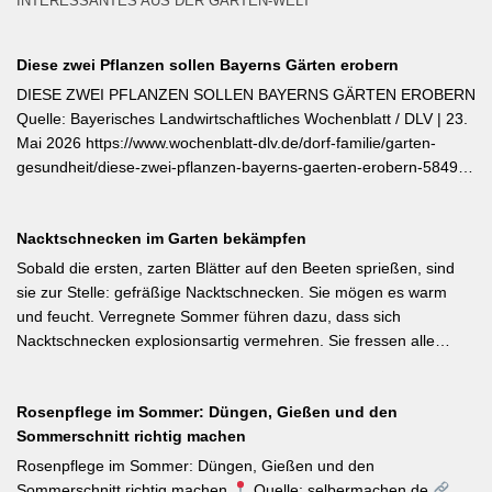
INTERESSANTES AUS DER GARTEN-WELT
Diese zwei Pflanzen sollen Bayerns Gärten erobern
DIESE ZWEI PFLANZEN SOLLEN BAYERNS GÄRTEN EROBERN
Quelle: Bayerisches Landwirtschaftliches Wochenblatt / DLV | 23.
Mai 2026 https://www.wochenblatt-dlv.de/dorf-familie/garten-
gesundheit/diese-zwei-pflanzen-bayerns-gaerten-erobern-584991
Als Bayerische Pflanze des Jahres 2026 wurde die Calibrachoa
‚Feenstaub‘ gekürt — eine Hängeglöckchen-Sorte mit pink-rosa
Nacktschnecken im Garten bekämpfen
gemusterten Blüten, die ohne Ausputzen von Frühsommer bis
Herbst reich blüht und sich hervorragend für Balkonkästen und
Sobald die ersten, zarten Blätter auf den Beeten sprießen, sind
Ampeln eignet. Die Bayerische Genusspflanze des Jahres 2026
sie zur Stelle: gefräßige Nacktschnecken. Sie mögen es warm
ist die Erdbeere ‚Lilly Waldberry‘, die durch ihr intensiv
und feucht. Verregnete Sommer führen dazu, dass sich
waldbeererinnerndes Aroma überzeugt und ab Juni durchgehend
Nacktschnecken explosionsartig vermehren. Sie fressen alle
bis August Früchte trägt. Beide Sorten wurden von Starkköchin
jungen Triebe von Stauden, Gemüse und Salat oder auch
Diana Burkel offiziell getauft und sind über mehr als 200
Blumen. Was Sie gegen die Schädlinge tun können, lesen Sie
bayerische Gärtnereien erhältlich. Wer auf regional empfohlene
Rosenpflege im Sommer: Düngen, Gießen und den
hier. Weiterlesen bei MDR-Garten
Pflanzen setzen möchte, liegt mit diesen beiden Sorten für Balkon
Sommerschnitt richtig machen
und Nutzgarten genau richtig.
Rosenpflege im Sommer: Düngen, Gießen und den
Sommerschnitt richtig machen
Quelle: selbermachen.de