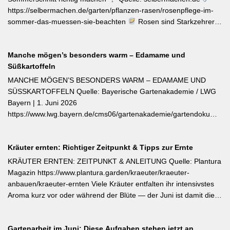
https://selbermachen.de/garten/pflanzen-rasen/rosenpflege-im-
sommer-das-muessen-sie-beachten
Rosen sind Starkzehrer –
jetzt nach der ersten Blüte brauchen sie organischen Dünger
(Kompost, Hornspäne, Brennnesseljauche). Die Düngung sollte
Manche mögen’s besonders warm – Edamame und
bis Mitte Juli abgeschlossen sein, damit sich die Pflanzen auf die
Süßkartoffeln
Überwinterung vorbereiten können. Der entscheidende Tipp für
öfterblühende Sorten: Verwelkte Blüten mit 2–3 Blattstielpaaren
MANCHE MÖGEN’S BESONDERS WARM – EDAMAME UND
darunter sofort abschneiden – das regt neue Knospen an und
SÜSSKARTOFFELN Quelle: Bayerische Gartenakademie / LWG
verlängert die Blütezeit erheblich. [Thema-Tag: #Rosenpflege
Bayern | 1. Juni 2026
#Pflanzenpflege #Gehölze]
https://www.lwg.bayern.de/cms06/gartenakademie/gartendokumente
Edamame und Süßkartoffeln zählen zu den wärmeliebendsten
Gemüsearten und dürfen erst bei ausreichend warmem Boden
Kräuter ernten: Richtiger Zeitpunkt & Tipps zur Ernte
ins Freiland. Edamame (Garten-Soja) kann direkt gesät oder
vorgezogen werden; Staffelsaaten sind bis Anfang Juli möglich,
KRÄUTER ERNTEN: ZEITPUNKT & ANLEITUNG Quelle: Plantura
die Ernte beginnt ab August. Süßkartoffeln sind ausschließlich als
Magazin https://www.plantura.garden/kraeuter/kraeuter-
Jungpflanzen erhältlich und benötigen Wärme, Sonne und einen
anbauen/kraeuter-ernten Viele Kräuter entfalten ihr intensivstes
tiefen, durchlässigen Boden. Frisch geerntete Knollen müssen
Aroma kurz vor oder während der Blüte — der Juni ist damit die
zwei Wochen bei rund 24 °C nachreifen, damit sich Stärke in
ideale Erntezeit für Thymian, Salbei, Majoran, Oregano und
Zucker umwandelt und die Schale aushärtet.
Zitronenmelisse. Geerntet werden sollte am Vormittag nach dem
Gartenarbeit im Juni: Diese Aufgaben stehen jetzt an
Abtrocknen des Taus, bevor die Mittagshitze ätherische Öle