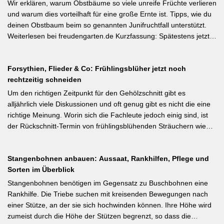
Wurzelwerk – Gartenwissen von Profis Kurzfassung: Ein bildreich
Wir erklären, warum Obstbäume so viele unreife Früchte verlieren
illustrierter Praxis-Leitfaden: Das Ausgeizen beginnt direkt nach
und warum dies vorteilhaft für eine große Ernte ist. Tipps, wie du
dem Auspflanzen und sollte wöchentlich wiederholt werden.
deinen Obstbaum beim so genannten Junifruchtfall unterstützt.
Geiztriebe morgens entfernen, damit Wunden rasch abtrocknen.
Weiterlesen bei freudengarten.de Kurzfassung: Spätestens jetzt –
Das Anbinden des Haupttriebs an Stäbe oder Schnüren
vor dem natürlichen Junifall in 3–4 Wochen – sollten überzählige
verhindert Windschäden. Für erfahrene Gärtner besonders
Früchte manuell ausgedünnt werden. Der Artikel erklärt: Nur 4–5
interessant: Der Artikel diskutiert, wann bei Freilandtomaten das
Forsythien, Flieder & Co: Frühlingsblüher jetzt noch
% der Blüten werden zu Früchten, ein rechtzeitiges Eingreifen vor
Ausgeizen kontraproduktiv ist – etwa bei buschigen Sorten, die
rechtzeitig schneiden
dem Junifall beugt der Alternanz (Abwechslung von
von Seitentrieben profitieren.
Ertragsjahren) vor. Für Äpfel und Birnen gilt: max. zwei kräftige
Um den richtigen Zeitpunkt für den Gehölzschnitt gibt es
Früchte pro Fruchtbüschel, Abstand mindestens eine Handbreit.
alljährlich viele Diskussionen und oft genug gibt es nicht die eine
Früchte in Schattenzonen vollständig entfernen.
richtige Meinung. Worin sich die Fachleute jedoch einig sind, ist
der Rückschnitt-Termin von frühlingsblühenden Sträuchern wie
Forsythie, Ranunkelstrauch und Flieder. Weiterlesen bei
gartenpraxis.de Kurzfassung: Frühlingsblüher wie Forsythie,
Stangenbohnen anbauen: Aussaat, Rankhilfen, Pflege und
Flieder und Zierkirsche bilden ihre Blütenknospen für das nächste
Sorten im Überblick
Jahr im Sommer. Der Schnitt direkt nach der Blüte (bei Flieder:
sofort nach dem Verblühen!) ist die letzte Chance – wer jetzt noch
Stangenbohnen benötigen im Gegensatz zu Buschbohnen eine
nicht geschnitten hat, sollte spätestens in den nächsten zwei
Rankhilfe. Die Triebe suchen mit kreisenden Bewegungen nach
Wochen ran. Das Grundprinzip: Überflüssige alte Triebe
einer Stütze, an der sie sich hochwinden können. Ihre Höhe wird
bodennah entfernen, damit das neue Holz ausreifen kann.
zumeist durch die Höhe der Stützen begrenzt, so dass die