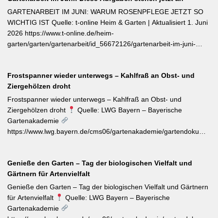
verflüchtigt. Beim Schnitt empfehlen sich ganze Triebspitzen statt
GARTENARBEIT IM JUNI: WARUM ROSENPFLEGE JETZT SO
einzelner Blätter — das fördert buschigen Neuaustrieb und
WICHTIG IST Quelle: t-online Heim & Garten | Aktualisiert 1. Juni
ermöglicht weitere Ernten im Sommer. Für die Trocknung werden
2026 https://www.t-online.de/heim-
Büschel kopfüber an einem schattigen, luftigen Ort aufgehängt
garten/garten/gartenarbeit/id_56672126/gartenarbeit-im-juni-
und anschließend sofort luftdicht in dunkle Behälter umgefüllt.
warum-rosenpflege-jetzt-so-wichtig-ist.html Im Rosenmonat Juni
sollten Wildtriebe — erkennbar an kleinteiligen Blättern direkt aus
Frostspanner wieder unterwegs – Kahlfraß an Obst- und
dem Boden — konsequent entfernt werden, da sie die veredelte
Ziergehölzen droht
Sorte verdrängen. Kletterrosen wie ‚Sympathie‘ müssen neues
Riebtentrieb durch Anbinden in die gewünschte Richtung geleitet
Frostspanner wieder unterwegs – Kahlfraß an Obst- und
werden. Ab Ende Juni ist die Hochblüte zudem die beste Zeit für
Ziergehölzen droht
Quelle: LWG Bayern – Bayerische
Veredelungen: robuste Sorten lassen sich jetzt mit jungen
Gartenakademie
Unterlagen zusammenbringen. Eine schnell wirkende
https://www.lwg.bayern.de/cms06/gartenakademie/gartendokumente
Stickstoffgabe nach der Hauptblüte sowie das regelmäßige
Der aktuelle Wochentipp der LWG Bayern warnt vor einem
Entfernen verblühter Triebe fördern die zweite Blühwelle im
erhöhten Aufkommen von Frostspanner-Raupen an
Spätsommer.
Genieße den Garten – Tag der biologischen Vielfalt und
Apfelbäumen, Rosen, Ahorn und Hartriegel. Die charakteristisch
Gärtnern für Artenvielfalt
„katzenbuckelnd“ krabbelenden Larven des Kleinen und Großen
Frostspanners können bei Massenbefall kahlen Fraß
Genieße den Garten – Tag der biologischen Vielfalt und Gärtnern
verursachen. Gegenmaßnahmen: Leimringe ab Herbst, gezielter
für Artenvielfalt
Quelle: LWG Bayern – Bayerische
Meisen-Förderung und – falls nötig – biologische
Gartenakademie
Pflanzenschutzmittel. [Thema-Tag: #Schädlingsbekämpfung