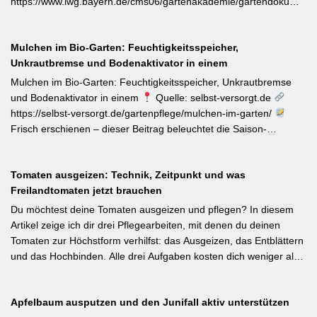
https://www.lwg.bayern.de/cms06/gartenakademie/gartendokumente
#Obstbaumschnitt #Pflanzenschutz]
Zum Internationalen Tag der biologischen Vielfalt (22. Mai)
erinnert die LWG Bayern daran, dass naturnahe
Mulchen im Bio-Garten: Feuchtigkeitsspeicher,
Gartenbewirtschaftung – unabhängig von der Gartengröße –
Unkrautbremse und Bodenaktivator in einem
einen messbaren Beitrag zur regionalen Artenvielfalt leistet.
Nützlingsförderung, strukturreiche Beete und der Verzicht auf
Mulchen im Bio-Garten: Feuchtigkeitsspeicher, Unkrautbremse
Pestizide sind die entscheidenden Stellschrauben. Ein
und Bodenaktivator in einem
Quelle: selbst-versorgt.de
motivierender Impuls für jeden GBV-Garten. [Thema-Tag:
https://selbst-versorgt.de/gartenpflege/mulchen-im-garten/
#Biodiversität #Gartengestaltung #Naturnahergarten]
Frisch erschienen – dieser Beitrag beleuchtet die Saison-
Anpassung der Mulchstrategie: Im Frühjahr regt eine frische
Schicht das Bodenleben an, im Frühsommer schützt sie vor
Tomaten ausgeizen: Technik, Zeitpunkt und was
Austrocknung. Die ideale Schichtdicke liegt bei 5–10 cm, immer
Freilandtomaten jetzt brauchen
mit Abstand zum Pflanzenstamm, um Fäulnis zu vermeiden.
Besonders wertvoll: Häufige Fehler wie zu dicke Schichten oder
Du möchtest deine Tomaten ausgeizen und pflegen? In diesem
die Verwendung von frischem Rasenschnitt als alleiniges Material
Artikel zeige ich dir drei Pflegearbeiten, mit denen du deinen
werden klar benannt. [Thema-Tag: #Bodenpflege #Mulchen
Tomaten zur Höchstform verhilfst: das Ausgeizen, das Entblättern
#BiologischerGartenbau]
und das Hochbinden. Alle drei Aufgaben kosten dich weniger als
eine Minute pro Woche und Tomatenpflanze, sorgen aber dafür,
dass du mehr und größere Früchte erntest und der gefürchteten
Apfelbaum ausputzen und den Junifall aktiv unterstützen
Tomatenkrankheit Braunfäule vorbeugst. Weiterlesen bei