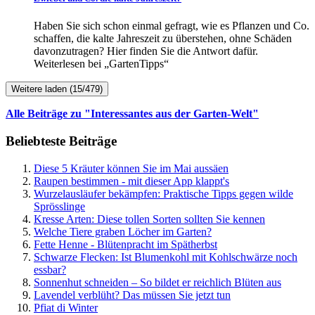
Haben Sie sich schon einmal gefragt, wie es Pflanzen und Co.
schaffen, die kalte Jahreszeit zu überstehen, ohne Schäden
davonzutragen? Hier finden Sie die Antwort dafür.
Weiterlesen bei „GartenTipps“
Weitere laden (15/479)
Alle Beiträge zu "Interessantes aus der Garten-Welt"
Beliebteste Beiträge
Diese 5 Kräuter können Sie im Mai aussäen
Raupen bestimmen - mit dieser App klappt's
Wurzelausläufer bekämpfen: Praktische Tipps gegen wilde
Sprösslinge
Kresse Arten: Diese tollen Sorten sollten Sie kennen
Welche Tiere graben Löcher im Garten?
Fette Henne - Blütenpracht im Spätherbst
Schwarze Flecken: Ist Blumenkohl mit Kohlschwärze noch
essbar?
Sonnenhut schneiden – So bildet er reichlich Blüten aus
Lavendel verblüht? Das müssen Sie jetzt tun
Pfiat di Winter