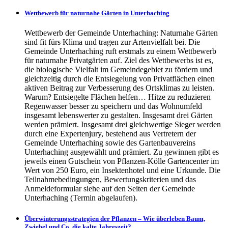
Wettbewerb für naturnahe Gärten in Unterhaching
Wettbewerb der Gemeinde Unterhaching: Naturnahe Gärten
sind fit fürs Klima und tragen zur Artenvielfalt bei. Die
Gemeinde Unterhaching ruft erstmals zu einem Wettbewerb
für naturnahe Privatgärten auf. Ziel des Wettbewerbs ist es,
die biologische Vielfalt im Gemeindegebiet zu fördern und
gleichzeitig durch die Entsiegelung von Privatflächen einen
aktiven Beitrag zur Verbesserung des Ortsklimas zu leisten.
Warum? Entsiegelte Flächen helfen… Hitze zu reduzieren
Regenwasser besser zu speichern und das Wohnumfeld
insgesamt lebenswerter zu gestalten. Insgesamt drei Gärten
werden prämiert. Insgesamt drei gleichwertige Sieger werden
durch eine Expertenjury, bestehend aus Vertretern der
Gemeinde Unterhaching sowie des Gartenbauvereins
Unterhaching ausgewählt und prämiert. Zu gewinnen gibt es
jeweils einen Gutschein von Pflanzen-Kölle Gartencenter im
Wert von 250 Euro, ein Insektenhotel und eine Urkunde. Die
Teilnahmebedingungen, Bewertungskriterien und das
Anmeldeformular siehe auf den Seiten der Gemeinde
Unterhaching (Termin abgelaufen).
Überwinterungsstrategien der Pflanzen – Wie überleben Baum,
Zwiebel und Co. die kalte Jahreszeit?