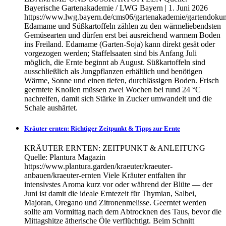
Bayerische Gartenakademie / LWG Bayern | 1. Juni 2026
https://www.lwg.bayern.de/cms06/gartenakademie/gartendoku
Edamame und Süßkartoffeln zählen zu den wärmeliebendsten
Gemüsearten und dürfen erst bei ausreichend warmem Boden
ins Freiland. Edamame (Garten-Soja) kann direkt gesät oder
vorgezogen werden; Staffelsaaten sind bis Anfang Juli
möglich, die Ernte beginnt ab August. Süßkartoffeln sind
ausschließlich als Jungpflanzen erhältlich und benötigen
Wärme, Sonne und einen tiefen, durchlässigen Boden. Frisch
geerntete Knollen müssen zwei Wochen bei rund 24 °C
nachreifen, damit sich Stärke in Zucker umwandelt und die
Schale aushärtet.
Kräuter ernten: Richtiger Zeitpunkt & Tipps zur Ernte
KRÄUTER ERNTEN: ZEITPUNKT & ANLEITUNG
Quelle: Plantura Magazin
https://www.plantura.garden/kraeuter/kraeuter-
anbauen/kraeuter-ernten Viele Kräuter entfalten ihr
intensivstes Aroma kurz vor oder während der Blüte — der
Juni ist damit die ideale Erntezeit für Thymian, Salbei,
Majoran, Oregano und Zitronenmelisse. Geerntet werden
sollte am Vormittag nach dem Abtrocknen des Taus, bevor die
Mittagshitze ätherische Öle verflüchtigt. Beim Schnitt