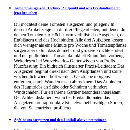
Tomaten ausgeizen: Technik, Zeitpunkt und was Freilandtomaten
jetzt brauchen
Du möchtest deine Tomaten ausgeizen und pflegen? In
diesem Artikel zeige ich dir drei Pflegearbeiten, mit denen du
deinen Tomaten zur Höchstform verhilfst: das Ausgeizen, das
Entblättern und das Hochbinden. Alle drei Aufgaben kosten
dich weniger als eine Minute pro Woche und Tomatenpflanze,
sorgen aber dafür, dass du mehr und größere Früchte erntest
und der gefürchteten Tomatenkrankheit Braunfäule vorbeugst.
Weiterlesen bei Wurzelwerk – Gartenwissen von Profis
Kurzfassung: Ein bildreich illustrierter Praxis-Leitfaden: Das
Ausgeizen beginnt direkt nach dem Auspflanzen und sollte
wöchentlich wiederholt werden. Geiztriebe morgens
entfernen, damit Wunden rasch abtrocknen. Das Anbinden
des Haupttriebs an Stäbe oder Schnüren verhindert
Windschäden. Für erfahrene Gärtner besonders interessant:
Der Artikel diskutiert, wann bei Freilandtomaten das
Ausgeizen kontraproduktiv ist – etwa bei buschigen Sorten,
die von Seitentrieben profitieren.
Apfelbaum ausputzen und den Junifall aktiv unterstützen