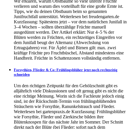
Wir erklären, warum Obstbäume so viele unreife Früchte
verlieren und warum dies vorteilhaft für eine große Ernte ist.
Tipps, wie du deinen Obstbaum beim so genannten
Junifruchtfall unterstützt. Weiterlesen bei freudengarten.de
Kurzfassung: Spätestens jetzt – vor dem natürlichen Junifall in
3–4 Wochen – sollten überzählige Früchte manuell
ausgedünnt werden. Der Artikel erklärt: Nur 4–5 % der
Blüten werden zu Früchten, ein rechtzeitiges Eingreifen vor
dem Junifall beugt der Alternanz (Abwechslung von
Ertragsjahren) vor. Für Äpfel und Birnen gilt: max. zwei
kräftige Früchte pro Fruchtbüschel, Abstand mindestens eine
Handbreit. Früchte in Schattenzonen vollständig entfernen.
Forsythien, Flieder & Co: Frühlingsblüher jetzt noch rechtzeitig
schneiden
Um den richtigen Zeitpunkt für den Gehölzschnitt gibt es
alljährlich viele Diskussionen und oft genug gibt es nicht die
eine richtige Meinung. Worin sich die Fachleute jedoch einig
sind, ist der Rückschnitt-Termin von frühlingsblühenden
Sträuchern wie Forsythie, Ranunkelstrauch und Flieder.
Weiterlesen bei gartenpraxis.de Kurzfassung: Frühlingsblüher
wie Forsythie, Flieder und Zierkirsche bilden ihre
Blütenknospen für das nächste Jahr im Sommer. Der Schnitt
direkt nach der Blüte (bei Flieder: sofort nach dem