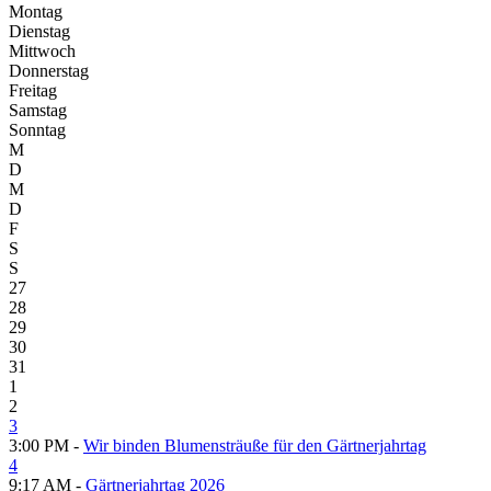
Montag
Dienstag
Mittwoch
Donnerstag
Freitag
Samstag
Sonntag
M
D
M
D
F
S
S
27
28
29
30
31
1
2
3
3:00 PM -
Wir binden Blumensträuße für den Gärtnerjahrtag
4
9:17 AM -
Gärtnerjahrtag 2026