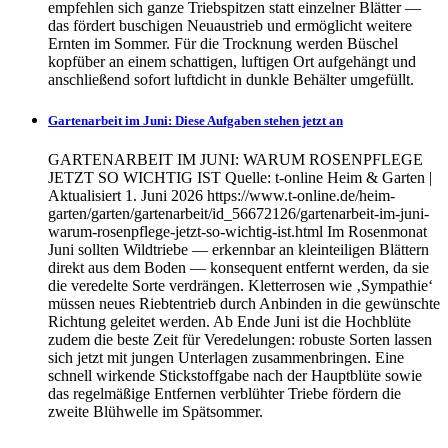
empfehlen sich ganze Triebspitzen statt einzelner Blätter —
das fördert buschigen Neuaustrieb und ermöglicht weitere
Ernten im Sommer. Für die Trocknung werden Büschel
kopfüber an einem schattigen, luftigen Ort aufgehängt und
anschließend sofort luftdicht in dunkle Behälter umgefüllt.
Gartenarbeit im Juni: Diese Aufgaben stehen jetzt an
GARTENARBEIT IM JUNI: WARUM ROSENPFLEGE
JETZT SO WICHTIG IST Quelle: t-online Heim & Garten |
Aktualisiert 1. Juni 2026 https://www.t-online.de/heim-
garten/garten/gartenarbeit/id_56672126/gartenarbeit-im-juni-
warum-rosenpflege-jetzt-so-wichtig-ist.html Im Rosenmonat
Juni sollten Wildtriebe — erkennbar an kleinteiligen Blättern
direkt aus dem Boden — konsequent entfernt werden, da sie
die veredelte Sorte verdrängen. Kletterrosen wie ‚Sympathie‘
müssen neues Riebtentrieb durch Anbinden in die gewünschte
Richtung geleitet werden. Ab Ende Juni ist die Hochblüte
zudem die beste Zeit für Veredelungen: robuste Sorten lassen
sich jetzt mit jungen Unterlagen zusammenbringen. Eine
schnell wirkende Stickstoffgabe nach der Hauptblüte sowie
das regelmäßige Entfernen verblühter Triebe fördern die
zweite Blühwelle im Spätsommer.