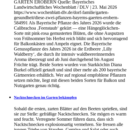
GÄRTEN EROBERN Quelle: Bayerisches
Landwirtschaftliches Wochenblatt / DLV | 23. Mai 2026
https://www.wochenblatt-dlv.de/dorf-familie/garten-
gesundheit/diese-zwei-pflanzen-bayerns-gaerten-erobern-
584991 Als Bayerische Pflanze des Jahres 2026 wurde die
Calibrachoa ‚Feenstaub‘ gekürt — eine Hängeglöckchen-
Sorte mit pink-rosa gemusterten Blüten, die ohne Ausputzen
von Frühsommer bis Herbst reich blüht und sich hervorragend
für Balkonkästen und Ampeln eignet. Die Bayerische
Genusspflanze des Jahres 2026 ist die Erdbeere ‚Lilly
Waldberry‘, die durch ihr intensiv waldbeererinnerndes
Aroma überzeugt und ab Juni durchgehend bis August
Früchte trägt. Beide Sorten wurden von Starkköchin Diana
Burkel offiziell getauft und sind über mehr als 200 bayerische
Gärtnereien erhältlich. Wer auf regional empfohlene Pflanzen
setzen möchte, liegt mit diesen beiden Sorten für Balkon und
Nutzgarten genau richtig.
Nacktschnecken im Garten bekämpfen
Sobald die ersten, zarten Blätter auf den Beeten sprießen, sind
sie zur Stelle: gefräßige Nacktschnecken. Sie mögen es warm
und feucht. Verregnete Sommer führen dazu, dass sich
Nacktschnecken explosionsartig vermehren. Sie fressen alle
jungen Triebe von Stauden, Gemüse und Salat oder auch