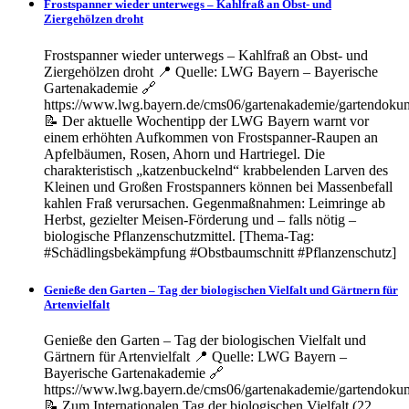
Frostspanner wieder unterwegs – Kahlfraß an Obst- und
Ziergehölzen droht
Frostspanner wieder unterwegs – Kahlfraß an Obst- und
Ziergehölzen droht 📍 Quelle: LWG Bayern – Bayerische
Gartenakademie 🔗
https://www.lwg.bayern.de/cms06/gartenakademie/gartendoku
📝 Der aktuelle Wochentipp der LWG Bayern warnt vor
einem erhöhten Aufkommen von Frostspanner-Raupen an
Apfelbäumen, Rosen, Ahorn und Hartriegel. Die
charakteristisch „katzenbuckelnd“ krabbelenden Larven des
Kleinen und Großen Frostspanners können bei Massenbefall
kahlen Fraß verursachen. Gegenmaßnahmen: Leimringe ab
Herbst, gezielter Meisen-Förderung und – falls nötig –
biologische Pflanzenschutzmittel. [Thema-Tag:
#Schädlingsbekämpfung #Obstbaumschnitt #Pflanzenschutz]
Genieße den Garten – Tag der biologischen Vielfalt und Gärtnern für
Artenvielfalt
Genieße den Garten – Tag der biologischen Vielfalt und
Gärtnern für Artenvielfalt 📍 Quelle: LWG Bayern –
Bayerische Gartenakademie 🔗
https://www.lwg.bayern.de/cms06/gartenakademie/gartendoku
📝 Zum Internationalen Tag der biologischen Vielfalt (22.