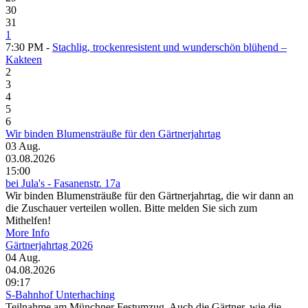
30
31
1
7:30 PM -
Stachlig, trockenresistent und wunderschön blühend –
Kakteen
2
3
4
5
6
Wir binden Blumensträuße für den Gärtnerjahrtag
03
Aug.
03.08.2026
15:00
bei Jula's - Fasanenstr. 17a
Wir binden Blumensträuße für den Gärtnerjahrtag, die wir dann an
die Zuschauer verteilen wollen. Bitte melden Sie sich zum
Mithelfen!
More Info
Gärtnerjahrtag 2026
04
Aug.
04.08.2026
09:17
S-Bahnhof Unterhaching
Teilnahme am Münchner Festumzug. Auch die Gärtner, wie die