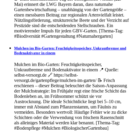
Mai) erinnert die LWG Bayern daran, dass naturnahe
Gartenbewirtschaftung – unabhängig von der Gartengröße –
einen messbaren Beitrag zur regionalen Artenvielfalt leistet.
Nützlingsförderung, strukturreiche Beete und der Verzicht auf
Pestizide sind die entscheidenden Stellschrauben. Ein
motivierender Impuls für jeden GBV-Garten. [Thema-Tag:
#Biodiversität #Gartengestaltung #Naturnahergarten]
Mulchen im Bio-Garten: Feuchtigkeitsspeicher, Unkrautbremse und
Bodenaktivator in einem
Mulchen im Bio-Garten: Feuchtigkeitsspeicher,
Unkrautbremse und Bodenaktivator in einem 📍 Quelle:
selbst-versorgt.de 🔗 https://selbst-
versorgt.de/gartenpflege/mulchen-im-garten/ 📝 Frisch
erschienen – dieser Beitrag beleuchtet die Saison-Anpassung
der Mulchstrategie: Im Frühjahr regt eine frische Schicht das
Bodenleben an, im Frühsommer schützt sie vor
Austrocknung. Die ideale Schichtdicke liegt bei 5–10 cm,
immer mit Abstand zum Pflanzenstamm, um Fäulnis zu
vermeiden. Besonders wertvoll: Häufige Fehler wie zu dicke
Schichten oder die Verwendung von frischem Rasenschnitt
als alleiniges Material werden klar benannt. [Thema-Tag:
#Bodenpflege #Mulchen #BiologischerGartenbau]