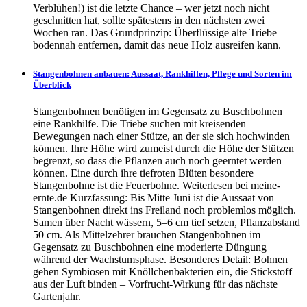
Verblühen!) ist die letzte Chance – wer jetzt noch nicht
geschnitten hat, sollte spätestens in den nächsten zwei
Wochen ran. Das Grundprinzip: Überflüssige alte Triebe
bodennah entfernen, damit das neue Holz ausreifen kann.
Stangenbohnen anbauen: Aussaat, Rankhilfen, Pflege und Sorten im
Überblick
Stangenbohnen benötigen im Gegensatz zu Buschbohnen
eine Rankhilfe. Die Triebe suchen mit kreisenden
Bewegungen nach einer Stütze, an der sie sich hochwinden
können. Ihre Höhe wird zumeist durch die Höhe der Stützen
begrenzt, so dass die Pflanzen auch noch geerntet werden
können. Eine durch ihre tiefroten Blüten besondere
Stangenbohne ist die Feuerbohne. Weiterlesen bei meine-
ernte.de Kurzfassung: Bis Mitte Juni ist die Aussaat von
Stangenbohnen direkt ins Freiland noch problemlos möglich.
Samen über Nacht wässern, 5–6 cm tief setzen, Pflanzabstand
50 cm. Als Mittelzehrer brauchen Stangenbohnen im
Gegensatz zu Buschbohnen eine moderierte Düngung
während der Wachstumsphase. Besonderes Detail: Bohnen
gehen Symbiosen mit Knöllchenbakterien ein, die Stickstoff
aus der Luft binden – Vorfrucht-Wirkung für das nächste
Gartenjahr.