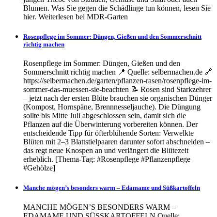
Blumen. Was Sie gegen die Schädlinge tun können, lesen Sie
hier. Weiterlesen bei MDR-Garten
Rosenpflege im Sommer: Düngen, Gießen und den Sommerschnitt
richtig machen
Rosenpflege im Sommer: Düngen, Gießen und den
Sommerschnitt richtig machen 📍 Quelle: selbermachen.de 🔗
https://selbermachen.de/garten/pflanzen-rasen/rosenpflege-im-
sommer-das-muessen-sie-beachten 📝 Rosen sind Starkzehrer
– jetzt nach der ersten Blüte brauchen sie organischen Dünger
(Kompost, Hornspäne, Brennnesseljauche). Die Düngung
sollte bis Mitte Juli abgeschlossen sein, damit sich die
Pflanzen auf die Überwinterung vorbereiten können. Der
entscheidende Tipp für öfterblühende Sorten: Verwelkte
Blüten mit 2–3 Blattstielpaaren darunter sofort abschneiden –
das regt neue Knospen an und verlängert die Blütezeit
erheblich. [Thema-Tag: #Rosenpflege #Pflanzenpflege
#Gehölze]
Manche mögen’s besonders warm – Edamame und Süßkartoffeln
MANCHE MÖGEN’S BESONDERS WARM –
EDAMAME UND SÜSSKARTOFFELN Quelle: