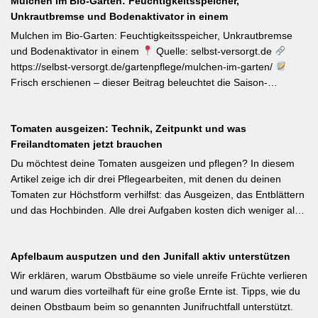
Mulchen im Bio-Garten: Feuchtigkeitsspeicher,
Gartenbewirtschaftung – unabhängig von der Gartengröße –
Unkrautbremse und Bodenaktivator in einem
einen messbaren Beitrag zur regionalen Artenvielfalt leistet.
Nützlingsförderung, strukturreiche Beete und der Verzicht auf
Mulchen im Bio-Garten: Feuchtigkeitsspeicher, Unkrautbremse
Pestizide sind die entscheidenden Stellschrauben. Ein
und Bodenaktivator in einem
Quelle: selbst-versorgt.de
motivierender Impuls für jeden GBV-Garten. [Thema-Tag:
https://selbst-versorgt.de/gartenpflege/mulchen-im-garten/
#Biodiversität #Gartengestaltung #Naturnahergarten]
Frisch erschienen – dieser Beitrag beleuchtet die Saison-
Anpassung der Mulchstrategie: Im Frühjahr regt eine frische
Schicht das Bodenleben an, im Frühsommer schützt sie vor
Tomaten ausgeizen: Technik, Zeitpunkt und was
Austrocknung. Die ideale Schichtdicke liegt bei 5–10 cm, immer
Freilandtomaten jetzt brauchen
mit Abstand zum Pflanzenstamm, um Fäulnis zu vermeiden.
Besonders wertvoll: Häufige Fehler wie zu dicke Schichten oder
Du möchtest deine Tomaten ausgeizen und pflegen? In diesem
die Verwendung von frischem Rasenschnitt als alleiniges Material
Artikel zeige ich dir drei Pflegearbeiten, mit denen du deinen
werden klar benannt. [Thema-Tag: #Bodenpflege #Mulchen
Tomaten zur Höchstform verhilfst: das Ausgeizen, das Entblättern
#BiologischerGartenbau]
und das Hochbinden. Alle drei Aufgaben kosten dich weniger als
eine Minute pro Woche und Tomatenpflanze, sorgen aber dafür,
dass du mehr und größere Früchte erntest und der gefürchteten
Apfelbaum ausputzen und den Junifall aktiv unterstützen
Tomatenkrankheit Braunfäule vorbeugst. Weiterlesen bei
Wurzelwerk – Gartenwissen von Profis Kurzfassung: Ein bildreich
Wir erklären, warum Obstbäume so viele unreife Früchte verlieren
illustrierter Praxis-Leitfaden: Das Ausgeizen beginnt direkt nach
und warum dies vorteilhaft für eine große Ernte ist. Tipps, wie du
dem Auspflanzen und sollte wöchentlich wiederholt werden.
deinen Obstbaum beim so genannten Junifruchtfall unterstützt.