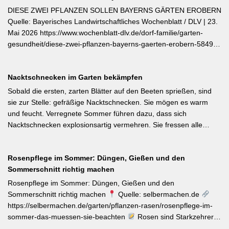
DIESE ZWEI PFLANZEN SOLLEN BAYERNS GÄRTEN EROBERN
Quelle: Bayerisches Landwirtschaftliches Wochenblatt / DLV | 23.
Mai 2026 https://www.wochenblatt-dlv.de/dorf-familie/garten-
gesundheit/diese-zwei-pflanzen-bayerns-gaerten-erobern-584991
Als Bayerische Pflanze des Jahres 2026 wurde die Calibrachoa
‚Feenstaub‘ gekürt — eine Hängeglöckchen-Sorte mit pink-rosa
Nacktschnecken im Garten bekämpfen
gemusterten Blüten, die ohne Ausputzen von Frühsommer bis
Herbst reich blüht und sich hervorragend für Balkonkästen und
Sobald die ersten, zarten Blätter auf den Beeten sprießen, sind
Ampeln eignet. Die Bayerische Genusspflanze des Jahres 2026
sie zur Stelle: gefräßige Nacktschnecken. Sie mögen es warm
ist die Erdbeere ‚Lilly Waldberry‘, die durch ihr intensiv
und feucht. Verregnete Sommer führen dazu, dass sich
waldbeererinnerndes Aroma überzeugt und ab Juni durchgehend
Nacktschnecken explosionsartig vermehren. Sie fressen alle
bis August Früchte trägt. Beide Sorten wurden von Starkköchin
jungen Triebe von Stauden, Gemüse und Salat oder auch
Diana Burkel offiziell getauft und sind über mehr als 200
Blumen. Was Sie gegen die Schädlinge tun können, lesen Sie
bayerische Gärtnereien erhältlich. Wer auf regional empfohlene
Rosenpflege im Sommer: Düngen, Gießen und den
hier. Weiterlesen bei MDR-Garten
Pflanzen setzen möchte, liegt mit diesen beiden Sorten für Balkon
Sommerschnitt richtig machen
und Nutzgarten genau richtig.
Rosenpflege im Sommer: Düngen, Gießen und den
Sommerschnitt richtig machen
Quelle: selbermachen.de
https://selbermachen.de/garten/pflanzen-rasen/rosenpflege-im-
sommer-das-muessen-sie-beachten
Rosen sind Starkzehrer –
jetzt nach der ersten Blüte brauchen sie organischen Dünger