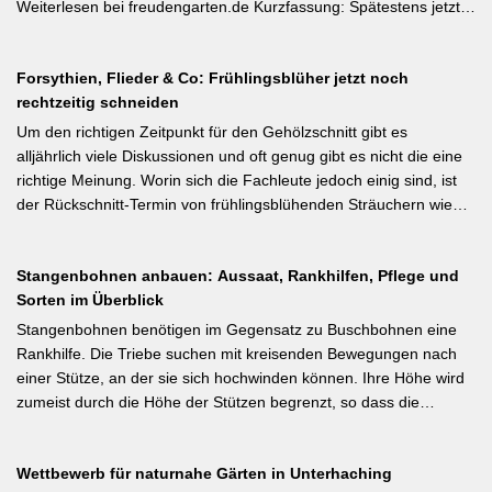
Geiztriebe morgens entfernen, damit Wunden rasch abtrocknen.
Weiterlesen bei freudengarten.de Kurzfassung: Spätestens jetzt –
Das Anbinden des Haupttriebs an Stäbe oder Schnüren
vor dem natürlichen Junifall in 3–4 Wochen – sollten überzählige
verhindert Windschäden. Für erfahrene Gärtner besonders
Früchte manuell ausgedünnt werden. Der Artikel erklärt: Nur 4–5
interessant: Der Artikel diskutiert, wann bei Freilandtomaten das
Forsythien, Flieder & Co: Frühlingsblüher jetzt noch
% der Blüten werden zu Früchten, ein rechtzeitiges Eingreifen vor
Ausgeizen kontraproduktiv ist – etwa bei buschigen Sorten, die
rechtzeitig schneiden
dem Junifall beugt der Alternanz (Abwechslung von
von Seitentrieben profitieren.
Ertragsjahren) vor. Für Äpfel und Birnen gilt: max. zwei kräftige
Um den richtigen Zeitpunkt für den Gehölzschnitt gibt es
Früchte pro Fruchtbüschel, Abstand mindestens eine Handbreit.
alljährlich viele Diskussionen und oft genug gibt es nicht die eine
Früchte in Schattenzonen vollständig entfernen.
richtige Meinung. Worin sich die Fachleute jedoch einig sind, ist
der Rückschnitt-Termin von frühlingsblühenden Sträuchern wie
Forsythie, Ranunkelstrauch und Flieder. Weiterlesen bei
gartenpraxis.de Kurzfassung: Frühlingsblüher wie Forsythie,
Stangenbohnen anbauen: Aussaat, Rankhilfen, Pflege und
Flieder und Zierkirsche bilden ihre Blütenknospen für das nächste
Sorten im Überblick
Jahr im Sommer. Der Schnitt direkt nach der Blüte (bei Flieder:
sofort nach dem Verblühen!) ist die letzte Chance – wer jetzt noch
Stangenbohnen benötigen im Gegensatz zu Buschbohnen eine
nicht geschnitten hat, sollte spätestens in den nächsten zwei
Rankhilfe. Die Triebe suchen mit kreisenden Bewegungen nach
Wochen ran. Das Grundprinzip: Überflüssige alte Triebe
einer Stütze, an der sie sich hochwinden können. Ihre Höhe wird
bodennah entfernen, damit das neue Holz ausreifen kann.
zumeist durch die Höhe der Stützen begrenzt, so dass die
Pflanzen auch noch geerntet werden können. Eine durch ihre
tiefroten Blüten besondere Stangenbohne ist die Feuerbohne.
Wettbewerb für naturnahe Gärten in Unterhaching
Weiterlesen bei meine-ernte.de Kurzfassung: Bis Mitte Juni ist die