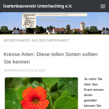
Gartenbauverein Unterhaching e.V.
Zum Inhalt springen
INTERESSANTES AUS DER GARTEN-WELT
Kresse Arten: Diese tollen Sorten sollten
Sie kennen
VERÖFFENTLICHT
22.06.2022
Je mehr Sie
über das
Kraut wissen,
desto
gezielter
können Sie