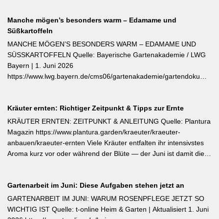
(Kompost, Hornspäne, Brennnesseljauche). Die Düngung sollte
Manche mögen’s besonders warm – Edamame und
bis Mitte Juli abgeschlossen sein, damit sich die Pflanzen auf die
Süßkartoffeln
Überwinterung vorbereiten können. Der entscheidende Tipp für
öfterblühende Sorten: Verwelkte Blüten mit 2–3 Blattstielpaaren
MANCHE MÖGEN’S BESONDERS WARM – EDAMAME UND
darunter sofort abschneiden – das regt neue Knospen an und
SÜSSKARTOFFELN Quelle: Bayerische Gartenakademie / LWG
verlängert die Blütezeit erheblich. [Thema-Tag: #Rosenpflege
Bayern | 1. Juni 2026
#Pflanzenpflege #Gehölze]
https://www.lwg.bayern.de/cms06/gartenakademie/gartendokumente
Edamame und Süßkartoffeln zählen zu den wärmeliebendsten
Gemüsearten und dürfen erst bei ausreichend warmem Boden
Kräuter ernten: Richtiger Zeitpunkt & Tipps zur Ernte
ins Freiland. Edamame (Garten-Soja) kann direkt gesät oder
vorgezogen werden; Staffelsaaten sind bis Anfang Juli möglich,
KRÄUTER ERNTEN: ZEITPUNKT & ANLEITUNG Quelle: Plantura
die Ernte beginnt ab August. Süßkartoffeln sind ausschließlich als
Magazin https://www.plantura.garden/kraeuter/kraeuter-
Jungpflanzen erhältlich und benötigen Wärme, Sonne und einen
anbauen/kraeuter-ernten Viele Kräuter entfalten ihr intensivstes
tiefen, durchlässigen Boden. Frisch geerntete Knollen müssen
Aroma kurz vor oder während der Blüte — der Juni ist damit die
zwei Wochen bei rund 24 °C nachreifen, damit sich Stärke in
ideale Erntezeit für Thymian, Salbei, Majoran, Oregano und
Zucker umwandelt und die Schale aushärtet.
Zitronenmelisse. Geerntet werden sollte am Vormittag nach dem
Gartenarbeit im Juni: Diese Aufgaben stehen jetzt an
Abtrocknen des Taus, bevor die Mittagshitze ätherische Öle
verflüchtigt. Beim Schnitt empfehlen sich ganze Triebspitzen statt
GARTENARBEIT IM JUNI: WARUM ROSENPFLEGE JETZT SO
einzelner Blätter — das fördert buschigen Neuaustrieb und
WICHTIG IST Quelle: t-online Heim & Garten | Aktualisiert 1. Juni
ermöglicht weitere Ernten im Sommer. Für die Trocknung werden