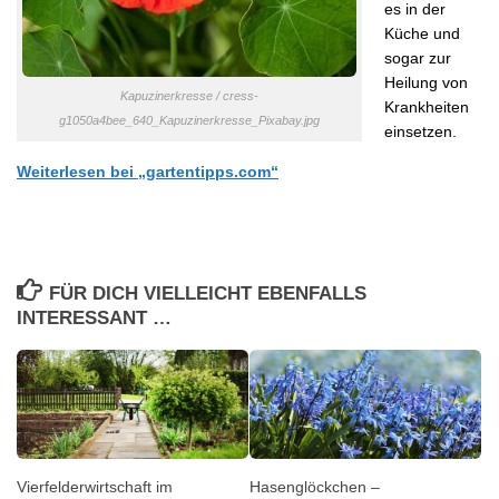
es in der
Küche und
sogar zur
Heilung von
Kapuzinerkresse / cress-
Krankheiten
g1050a4bee_640_Kapuzinerkresse_Pixabay.jpg
einsetzen.
Weiterlesen bei „gartentipps.com“
FÜR DICH VIELLEICHT EBENFALLS
INTERESSANT …
Vierfelderwirtschaft im
Hasenglöckchen –