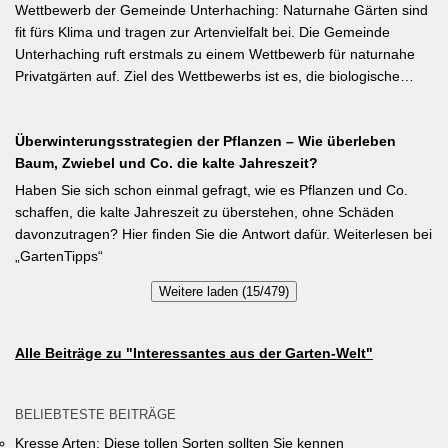
Aussaat von Stangenbohnen direkt ins Freiland noch problemlos
Wettbewerb der Gemeinde Unterhaching: Naturnahe Gärten sind
möglich. Samen über Nacht wässern, 5–6 cm tief setzen,
fit fürs Klima und tragen zur Artenvielfalt bei. Die Gemeinde
Pflanzabstand 50 cm. Als Mittelzehrer brauchen Stangenbohnen
Unterhaching ruft erstmals zu einem Wettbewerb für naturnahe
im Gegensatz zu Buschbohnen eine moderierte Düngung
Privatgärten auf. Ziel des Wettbewerbs ist es, die biologische
während der Wachstumsphase. Besonderes Detail: Bohnen
Vielfalt im Gemeindegebiet zu fördern und gleichzeitig durch die
gehen Symbiosen mit Knöllchenbakterien ein, die Stickstoff aus
Entsiegelung von Privatflächen einen aktiven Beitrag zur
der Luft binden – Vorfrucht-Wirkung für das nächste Gartenjahr.
Überwinterungsstrategien der Pflanzen – Wie überleben
Verbesserung des Ortsklimas zu leisten. Warum? Entsiegelte
Baum, Zwiebel und Co. die kalte Jahreszeit?
Flächen helfen… Hitze zu reduzieren Regenwasser besser zu
speichern und das Wohnumfeld insgesamt lebenswerter zu
Haben Sie sich schon einmal gefragt, wie es Pflanzen und Co.
gestalten. Insgesamt drei Gärten werden prämiert. Insgesamt drei
schaffen, die kalte Jahreszeit zu überstehen, ohne Schäden
gleichwertige Sieger werden durch eine Expertenjury, bestehend
davonzutragen? Hier finden Sie die Antwort dafür. Weiterlesen bei
aus Vertretern der Gemeinde Unterhaching sowie des
„GartenTipps“
Gartenbauvereins Unterhaching ausgewählt und prämiert. Zu
Weitere laden (15/479)
gewinnen gibt es jeweils einen Gutschein von Pflanzen-Kölle
Gartencenter im Wert von 250 Euro, ein Insektenhotel und eine
Urkunde. Die Teilnahmebedingungen, Bewertungskriterien und
Alle Beiträge zu "Interessantes aus der Garten-Welt"
das Anmeldeformular siehe auf den Seiten der Gemeinde
Unterhaching (Termin abgelaufen).
BELIEBTESTE BEITRÄGE
Kresse Arten: Diese tollen Sorten sollten Sie kennen