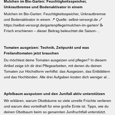
Mulchen im Bio-Garten: Feuchtigkeitsspeicher,
Gartenbewirtschaftung – unabhängig von der Gartengröße –
Unkrautbremse und Bodenaktivator in einem
einen messbaren Beitrag zur regionalen Artenvielfalt leistet.
Nützlingsförderung, strukturreiche Beete und der Verzicht auf
Mulchen im Bio-Garten: Feuchtigkeitsspeicher, Unkrautbremse
Pestizide sind die entscheidenden Stellschrauben. Ein
und Bodenaktivator in einem 📍 Quelle: selbst-versorgt.de 🔗
motivierender Impuls für jeden GBV-Garten. [Thema-Tag:
https://selbst-versorgt.de/gartenpflege/mulchen-im-garten/ 📝
#Biodiversität #Gartengestaltung #Naturnahergarten]
Frisch erschienen – dieser Beitrag beleuchtet die Saison-
Anpassung der Mulchstrategie: Im Frühjahr regt eine frische
Schicht das Bodenleben an, im Frühsommer schützt sie vor
Tomaten ausgeizen: Technik, Zeitpunkt und was
Austrocknung. Die ideale Schichtdicke liegt bei 5–10 cm, immer
Freilandtomaten jetzt brauchen
mit Abstand zum Pflanzenstamm, um Fäulnis zu vermeiden.
Besonders wertvoll: Häufige Fehler wie zu dicke Schichten oder
Du möchtest deine Tomaten ausgeizen und pflegen? In diesem
die Verwendung von frischem Rasenschnitt als alleiniges Material
Artikel zeige ich dir drei Pflegearbeiten, mit denen du deinen
werden klar benannt. [Thema-Tag: #Bodenpflege #Mulchen
Tomaten zur Höchstform verhilfst: das Ausgeizen, das Entblättern
#BiologischerGartenbau]
und das Hochbinden. Alle drei Aufgaben kosten dich weniger als
eine Minute pro Woche und Tomatenpflanze, sorgen aber dafür,
dass du mehr und größere Früchte erntest und der gefürchteten
Apfelbaum ausputzen und den Junifall aktiv unterstützen
Tomatenkrankheit Braunfäule vorbeugst. Weiterlesen bei
Wurzelwerk – Gartenwissen von Profis Kurzfassung: Ein bildreich
Wir erklären, warum Obstbäume so viele unreife Früchte verlieren
illustrierter Praxis-Leitfaden: Das Ausgeizen beginnt direkt nach
und warum dies vorteilhaft für eine große Ernte ist. Tipps, wie du
dem Auspflanzen und sollte wöchentlich wiederholt werden.
deinen Obstbaum beim so genannten Junifruchtfall unterstützt.