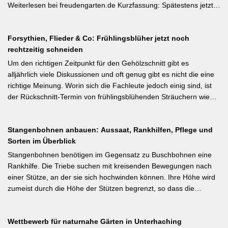
Geiztriebe morgens entfernen, damit Wunden rasch abtrocknen.
Weiterlesen bei freudengarten.de Kurzfassung: Spätestens jetzt –
Das Anbinden des Haupttriebs an Stäbe oder Schnüren
vor dem natürlichen Junifall in 3–4 Wochen – sollten überzählige
verhindert Windschäden. Für erfahrene Gärtner besonders
Früchte manuell ausgedünnt werden. Der Artikel erklärt: Nur 4–5
interessant: Der Artikel diskutiert, wann bei Freilandtomaten das
Forsythien, Flieder & Co: Frühlingsblüher jetzt noch
% der Blüten werden zu Früchten, ein rechtzeitiges Eingreifen vor
Ausgeizen kontraproduktiv ist – etwa bei buschigen Sorten, die
rechtzeitig schneiden
dem Junifall beugt der Alternanz (Abwechslung von
von Seitentrieben profitieren.
Ertragsjahren) vor. Für Äpfel und Birnen gilt: max. zwei kräftige
Um den richtigen Zeitpunkt für den Gehölzschnitt gibt es
Früchte pro Fruchtbüschel, Abstand mindestens eine Handbreit.
alljährlich viele Diskussionen und oft genug gibt es nicht die eine
Früchte in Schattenzonen vollständig entfernen.
richtige Meinung. Worin sich die Fachleute jedoch einig sind, ist
der Rückschnitt-Termin von frühlingsblühenden Sträuchern wie
Forsythie, Ranunkelstrauch und Flieder. Weiterlesen bei
gartenpraxis.de Kurzfassung: Frühlingsblüher wie Forsythie,
Stangenbohnen anbauen: Aussaat, Rankhilfen, Pflege und
Flieder und Zierkirsche bilden ihre Blütenknospen für das nächste
Sorten im Überblick
Jahr im Sommer. Der Schnitt direkt nach der Blüte (bei Flieder:
sofort nach dem Verblühen!) ist die letzte Chance – wer jetzt noch
Stangenbohnen benötigen im Gegensatz zu Buschbohnen eine
nicht geschnitten hat, sollte spätestens in den nächsten zwei
Rankhilfe. Die Triebe suchen mit kreisenden Bewegungen nach
Wochen ran. Das Grundprinzip: Überflüssige alte Triebe
einer Stütze, an der sie sich hochwinden können. Ihre Höhe wird
bodennah entfernen, damit das neue Holz ausreifen kann.
zumeist durch die Höhe der Stützen begrenzt, so dass die
Pflanzen auch noch geerntet werden können. Eine durch ihre
tiefroten Blüten besondere Stangenbohne ist die Feuerbohne.
Wettbewerb für naturnahe Gärten in Unterhaching
Weiterlesen bei meine-ernte.de Kurzfassung: Bis Mitte Juni ist die