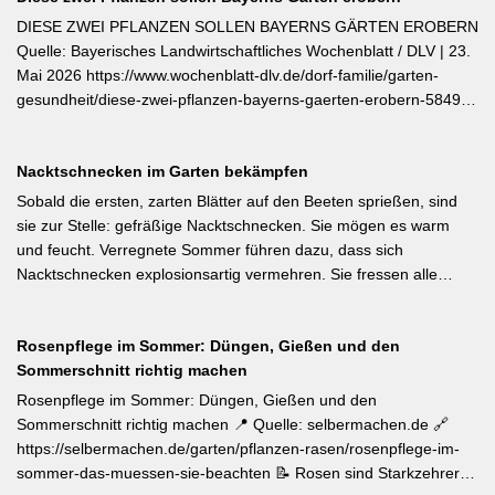
DIESE ZWEI PFLANZEN SOLLEN BAYERNS GÄRTEN EROBERN
Quelle: Bayerisches Landwirtschaftliches Wochenblatt / DLV | 23.
Mai 2026 https://www.wochenblatt-dlv.de/dorf-familie/garten-
gesundheit/diese-zwei-pflanzen-bayerns-gaerten-erobern-584991
Als Bayerische Pflanze des Jahres 2026 wurde die Calibrachoa
‚Feenstaub‘ gekürt — eine Hängeglöckchen-Sorte mit pink-rosa
Nacktschnecken im Garten bekämpfen
gemusterten Blüten, die ohne Ausputzen von Frühsommer bis
Herbst reich blüht und sich hervorragend für Balkonkästen und
Sobald die ersten, zarten Blätter auf den Beeten sprießen, sind
Ampeln eignet. Die Bayerische Genusspflanze des Jahres 2026
sie zur Stelle: gefräßige Nacktschnecken. Sie mögen es warm
ist die Erdbeere ‚Lilly Waldberry‘, die durch ihr intensiv
und feucht. Verregnete Sommer führen dazu, dass sich
waldbeererinnerndes Aroma überzeugt und ab Juni durchgehend
Nacktschnecken explosionsartig vermehren. Sie fressen alle
bis August Früchte trägt. Beide Sorten wurden von Starkköchin
jungen Triebe von Stauden, Gemüse und Salat oder auch
Diana Burkel offiziell getauft und sind über mehr als 200
Blumen. Was Sie gegen die Schädlinge tun können, lesen Sie
bayerische Gärtnereien erhältlich. Wer auf regional empfohlene
Rosenpflege im Sommer: Düngen, Gießen und den
hier. Weiterlesen bei MDR-Garten
Pflanzen setzen möchte, liegt mit diesen beiden Sorten für Balkon
Sommerschnitt richtig machen
und Nutzgarten genau richtig.
Rosenpflege im Sommer: Düngen, Gießen und den
Sommerschnitt richtig machen 📍 Quelle: selbermachen.de 🔗
https://selbermachen.de/garten/pflanzen-rasen/rosenpflege-im-
sommer-das-muessen-sie-beachten 📝 Rosen sind Starkzehrer –