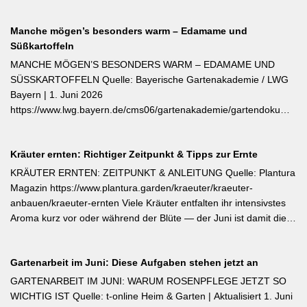
jetzt nach der ersten Blüte brauchen sie organischen Dünger
(Kompost, Hornspäne, Brennnesseljauche). Die Düngung sollte
Manche mögen’s besonders warm – Edamame und
bis Mitte Juli abgeschlossen sein, damit sich die Pflanzen auf die
Süßkartoffeln
Überwinterung vorbereiten können. Der entscheidende Tipp für
öfterblühende Sorten: Verwelkte Blüten mit 2–3 Blattstielpaaren
MANCHE MÖGEN’S BESONDERS WARM – EDAMAME UND
darunter sofort abschneiden – das regt neue Knospen an und
SÜSSKARTOFFELN Quelle: Bayerische Gartenakademie / LWG
verlängert die Blütezeit erheblich. [Thema-Tag: #Rosenpflege
Bayern | 1. Juni 2026
#Pflanzenpflege #Gehölze]
https://www.lwg.bayern.de/cms06/gartenakademie/gartendokumente
Edamame und Süßkartoffeln zählen zu den wärmeliebendsten
Gemüsearten und dürfen erst bei ausreichend warmem Boden
Kräuter ernten: Richtiger Zeitpunkt & Tipps zur Ernte
ins Freiland. Edamame (Garten-Soja) kann direkt gesät oder
vorgezogen werden; Staffelsaaten sind bis Anfang Juli möglich,
KRÄUTER ERNTEN: ZEITPUNKT & ANLEITUNG Quelle: Plantura
die Ernte beginnt ab August. Süßkartoffeln sind ausschließlich als
Magazin https://www.plantura.garden/kraeuter/kraeuter-
Jungpflanzen erhältlich und benötigen Wärme, Sonne und einen
anbauen/kraeuter-ernten Viele Kräuter entfalten ihr intensivstes
tiefen, durchlässigen Boden. Frisch geerntete Knollen müssen
Aroma kurz vor oder während der Blüte — der Juni ist damit die
zwei Wochen bei rund 24 °C nachreifen, damit sich Stärke in
ideale Erntezeit für Thymian, Salbei, Majoran, Oregano und
Zucker umwandelt und die Schale aushärtet.
Zitronenmelisse. Geerntet werden sollte am Vormittag nach dem
Gartenarbeit im Juni: Diese Aufgaben stehen jetzt an
Abtrocknen des Taus, bevor die Mittagshitze ätherische Öle
verflüchtigt. Beim Schnitt empfehlen sich ganze Triebspitzen statt
GARTENARBEIT IM JUNI: WARUM ROSENPFLEGE JETZT SO
einzelner Blätter — das fördert buschigen Neuaustrieb und
WICHTIG IST Quelle: t-online Heim & Garten | Aktualisiert 1. Juni