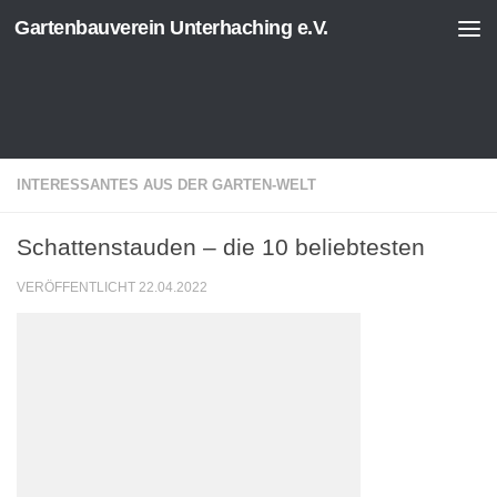
Gartenbauverein Unterhaching e.V.
Zum Inhalt springen
INTERESSANTES AUS DER GARTEN-WELT
Schattenstauden – die 10 beliebtesten
VERÖFFENTLICHT
22.04.2022