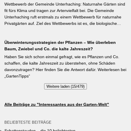
Aussaat von Stangenbohnen direkt ins Freiland noch problemlos
Wettbewerb der Gemeinde Unterhaching: Naturnahe Gärten sind
möglich. Samen über Nacht wässern, 5–6 cm tief setzen,
fit fürs Klima und tragen zur Artenvielfalt bei. Die Gemeinde
Pflanzabstand 50 cm. Als Mittelzehrer brauchen Stangenbohnen
Unterhaching ruft erstmals zu einem Wettbewerb für naturnahe
im Gegensatz zu Buschbohnen eine moderierte Düngung
Privatgärten auf. Ziel des Wettbewerbs ist es, die biologische
während der Wachstumsphase. Besonderes Detail: Bohnen
Vielfalt im Gemeindegebiet zu fördern und gleichzeitig durch die
gehen Symbiosen mit Knöllchenbakterien ein, die Stickstoff aus
Entsiegelung von Privatflächen einen aktiven Beitrag zur
der Luft binden – Vorfrucht-Wirkung für das nächste Gartenjahr.
Überwinterungsstrategien der Pflanzen – Wie überleben
Verbesserung des Ortsklimas zu leisten. Warum? Entsiegelte
Baum, Zwiebel und Co. die kalte Jahreszeit?
Flächen helfen… Hitze zu reduzieren Regenwasser besser zu
speichern und das Wohnumfeld insgesamt lebenswerter zu
Haben Sie sich schon einmal gefragt, wie es Pflanzen und Co.
gestalten. Insgesamt drei Gärten werden prämiert. Insgesamt drei
schaffen, die kalte Jahreszeit zu überstehen, ohne Schäden
gleichwertige Sieger werden durch eine Expertenjury, bestehend
davonzutragen? Hier finden Sie die Antwort dafür. Weiterlesen bei
aus Vertretern der Gemeinde Unterhaching sowie des
„GartenTipps“
Gartenbauvereins Unterhaching ausgewählt und prämiert. Zu
Weitere laden (15/479)
gewinnen gibt es jeweils einen Gutschein von Pflanzen-Kölle
Gartencenter im Wert von 250 Euro, ein Insektenhotel und eine
Urkunde. Die Teilnahmebedingungen, Bewertungskriterien und
Alle Beiträge zu "Interessantes aus der Garten-Welt"
das Anmeldeformular siehe auf den Seiten der Gemeinde
Unterhaching (Termin abgelaufen).
BELIEBTESTE BEITRÄGE
Schattenstauden – die 10 beliebtesten