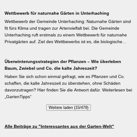
tiefroten Blüten besondere Stangenbohne ist die Feuerbohne.
Wettbewerb für naturnahe Gärten in Unterhaching
Weiterlesen bei meine-ernte.de Kurzfassung: Bis Mitte Juni ist die
Aussaat von Stangenbohnen direkt ins Freiland noch problemlos
Wettbewerb der Gemeinde Unterhaching: Naturnahe Gärten sind
möglich. Samen über Nacht wässern, 5–6 cm tief setzen,
fit fürs Klima und tragen zur Artenvielfalt bei. Die Gemeinde
Pflanzabstand 50 cm. Als Mittelzehrer brauchen Stangenbohnen
Unterhaching ruft erstmals zu einem Wettbewerb für naturnahe
im Gegensatz zu Buschbohnen eine moderierte Düngung
Privatgärten auf. Ziel des Wettbewerbs ist es, die biologische
während der Wachstumsphase. Besonderes Detail: Bohnen
Vielfalt im Gemeindegebiet zu fördern und gleichzeitig durch die
gehen Symbiosen mit Knöllchenbakterien ein, die Stickstoff aus
Entsiegelung von Privatflächen einen aktiven Beitrag zur
der Luft binden – Vorfrucht-Wirkung für das nächste Gartenjahr.
Überwinterungsstrategien der Pflanzen – Wie überleben
Verbesserung des Ortsklimas zu leisten. Warum? Entsiegelte
Baum, Zwiebel und Co. die kalte Jahreszeit?
Flächen helfen… Hitze zu reduzieren Regenwasser besser zu
speichern und das Wohnumfeld insgesamt lebenswerter zu
Haben Sie sich schon einmal gefragt, wie es Pflanzen und Co.
gestalten. Insgesamt drei Gärten werden prämiert. Insgesamt drei
schaffen, die kalte Jahreszeit zu überstehen, ohne Schäden
gleichwertige Sieger werden durch eine Expertenjury, bestehend
davonzutragen? Hier finden Sie die Antwort dafür. Weiterlesen bei
aus Vertretern der Gemeinde Unterhaching sowie des
„GartenTipps“
Gartenbauvereins Unterhaching ausgewählt und prämiert. Zu
Weitere laden (15/479)
gewinnen gibt es jeweils einen Gutschein von Pflanzen-Kölle
Gartencenter im Wert von 250 Euro, ein Insektenhotel und eine
Urkunde. Die Teilnahmebedingungen, Bewertungskriterien und
Alle Beiträge zu "Interessantes aus der Garten-Welt"
das Anmeldeformular siehe auf den Seiten der Gemeinde
Unterhaching (Termin abgelaufen).