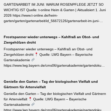
verflüchtigt. Beim Schnitt empfehlen sich ganze Triebspitzen statt
GARTENARBEIT IM JUNI: WARUM ROSENPFLEGE JETZT SO
einzelner Blätter — das fördert buschigen Neuaustrieb und
WICHTIG IST Quelle: t-online Heim & Garten | Aktualisiert 1. Juni
ermöglicht weitere Ernten im Sommer. Für die Trocknung werden
2026 https://www.t-online.de/heim-
Büschel kopfüber an einem schattigen, luftigen Ort aufgehängt
garten/garten/gartenarbeit/id_56672126/gartenarbeit-im-juni-
und anschließend sofort luftdicht in dunkle Behälter umgefüllt.
warum-rosenpflege-jetzt-so-wichtig-ist.html Im Rosenmonat Juni
sollten Wildtriebe — erkennbar an kleinteiligen Blättern direkt aus
Frostspanner wieder unterwegs – Kahlfraß an Obst- und
dem Boden — konsequent entfernt werden, da sie die veredelte
Ziergehölzen droht
Sorte verdrängen. Kletterrosen wie ‚Sympathie‘ müssen neues
Riebtentrieb durch Anbinden in die gewünschte Richtung geleitet
Frostspanner wieder unterwegs – Kahlfraß an Obst- und
werden. Ab Ende Juni ist die Hochblüte zudem die beste Zeit für
Ziergehölzen droht
Quelle: LWG Bayern – Bayerische
Veredelungen: robuste Sorten lassen sich jetzt mit jungen
Gartenakademie
Unterlagen zusammenbringen. Eine schnell wirkende
https://www.lwg.bayern.de/cms06/gartenakademie/gartendokumente
Stickstoffgabe nach der Hauptblüte sowie das regelmäßige
Der aktuelle Wochentipp der LWG Bayern warnt vor einem
Entfernen verblühter Triebe fördern die zweite Blühwelle im
erhöhten Aufkommen von Frostspanner-Raupen an
Spätsommer.
Genieße den Garten – Tag der biologischen Vielfalt und
Apfelbäumen, Rosen, Ahorn und Hartriegel. Die charakteristisch
Gärtnern für Artenvielfalt
„katzenbuckelnd“ krabbelenden Larven des Kleinen und Großen
Frostspanners können bei Massenbefall kahlen Fraß
Genieße den Garten – Tag der biologischen Vielfalt und Gärtnern
verursachen. Gegenmaßnahmen: Leimringe ab Herbst, gezielter
für Artenvielfalt
Quelle: LWG Bayern – Bayerische
Meisen-Förderung und – falls nötig – biologische
Gartenakademie
Pflanzenschutzmittel. [Thema-Tag: #Schädlingsbekämpfung
https://www.lwg.bayern.de/cms06/gartenakademie/gartendokumente