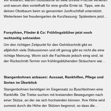
illustrierter Praxis-Leitfaden: Das Ausgeizen beginnt direkt nach
und warum dies vorteilhaft für eine große Ernte ist. Tipps, wie du
dem Auspflanzen und sollte wöchentlich wiederholt werden.
deinen Obstbaum beim so genannten Junifruchtfall unterstützt.
Geiztriebe morgens entfernen, damit Wunden rasch abtrocknen.
Weiterlesen bei freudengarten.de Kurzfassung: Spätestens jetzt –
Das Anbinden des Haupttriebs an Stäbe oder Schnüren
vor dem natürlichen Junifall in 3–4 Wochen – sollten überzählige
verhindert Windschäden. Für erfahrene Gärtner besonders
Früchte manuell ausgedünnt werden. Der Artikel erklärt: Nur 4–5
interessant: Der Artikel diskutiert, wann bei Freilandtomaten das
Forsythien, Flieder & Co: Frühlingsblüher jetzt noch
% der Blüten werden zu Früchten, ein rechtzeitiges Eingreifen vor
Ausgeizen kontraproduktiv ist – etwa bei buschigen Sorten, die
rechtzeitig schneiden
dem Junifall beugt der Alternanz (Abwechslung von
von Seitentrieben profitieren.
Ertragsjahren) vor. Für Äpfel und Birnen gilt: max. zwei kräftige
Um den richtigen Zeitpunkt für den Gehölzschnitt gibt es
Früchte pro Fruchtbüschel, Abstand mindestens eine Handbreit.
alljährlich viele Diskussionen und oft genug gibt es nicht die eine
Früchte in Schattenzonen vollständig entfernen.
richtige Meinung. Worin sich die Fachleute jedoch einig sind, ist
der Rückschnitt-Termin von frühlingsblühenden Sträuchern wie
Forsythie, Ranunkelstrauch und Flieder. Weiterlesen bei
gartenpraxis.de Kurzfassung: Frühlingsblüher wie Forsythie,
Stangenbohnen anbauen: Aussaat, Rankhilfen, Pflege und
Flieder und Zierkirsche bilden ihre Blütenknospen für das nächste
Sorten im Überblick
Jahr im Sommer. Der Schnitt direkt nach der Blüte (bei Flieder:
sofort nach dem Verblühen!) ist die letzte Chance – wer jetzt noch
Stangenbohnen benötigen im Gegensatz zu Buschbohnen eine
nicht geschnitten hat, sollte spätestens in den nächsten zwei
Rankhilfe. Die Triebe suchen mit kreisenden Bewegungen nach
Wochen ran. Das Grundprinzip: Überflüssige alte Triebe
einer Stütze, an der sie sich hochwinden können. Ihre Höhe wird
bodennah entfernen, damit das neue Holz ausreifen kann.
zumeist durch die Höhe der Stützen begrenzt, so dass die
Pflanzen auch noch geerntet werden können. Eine durch ihre