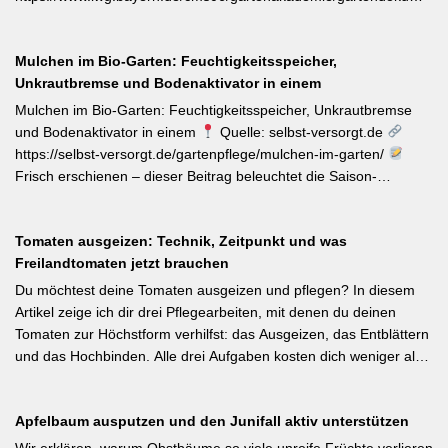
#Obstbaumschnitt #Pflanzenschutz]
Zum Internationalen Tag der biologischen Vielfalt (22. Mai)
erinnert die LWG Bayern daran, dass naturnahe
Mulchen im Bio-Garten: Feuchtigkeitsspeicher,
Gartenbewirtschaftung – unabhängig von der Gartengröße –
Unkrautbremse und Bodenaktivator in einem
einen messbaren Beitrag zur regionalen Artenvielfalt leistet.
Nützlingsförderung, strukturreiche Beete und der Verzicht auf
Mulchen im Bio-Garten: Feuchtigkeitsspeicher, Unkrautbremse
Pestizide sind die entscheidenden Stellschrauben. Ein
und Bodenaktivator in einem
Quelle: selbst-versorgt.de
motivierender Impuls für jeden GBV-Garten. [Thema-Tag:
https://selbst-versorgt.de/gartenpflege/mulchen-im-garten/
#Biodiversität #Gartengestaltung #Naturnahergarten]
Frisch erschienen – dieser Beitrag beleuchtet die Saison-
Anpassung der Mulchstrategie: Im Frühjahr regt eine frische
Schicht das Bodenleben an, im Frühsommer schützt sie vor
Tomaten ausgeizen: Technik, Zeitpunkt und was
Austrocknung. Die ideale Schichtdicke liegt bei 5–10 cm, immer
Freilandtomaten jetzt brauchen
mit Abstand zum Pflanzenstamm, um Fäulnis zu vermeiden.
Besonders wertvoll: Häufige Fehler wie zu dicke Schichten oder
Du möchtest deine Tomaten ausgeizen und pflegen? In diesem
die Verwendung von frischem Rasenschnitt als alleiniges Material
Artikel zeige ich dir drei Pflegearbeiten, mit denen du deinen
werden klar benannt. [Thema-Tag: #Bodenpflege #Mulchen
Tomaten zur Höchstform verhilfst: das Ausgeizen, das Entblättern
#BiologischerGartenbau]
und das Hochbinden. Alle drei Aufgaben kosten dich weniger als
eine Minute pro Woche und Tomatenpflanze, sorgen aber dafür,
dass du mehr und größere Früchte erntest und der gefürchteten
Apfelbaum ausputzen und den Junifall aktiv unterstützen
Tomatenkrankheit Braunfäule vorbeugst. Weiterlesen bei
Wurzelwerk – Gartenwissen von Profis Kurzfassung: Ein bildreich
Wir erklären, warum Obstbäume so viele unreife Früchte verlieren