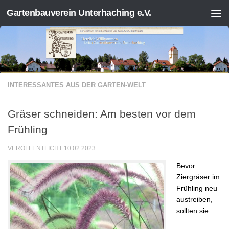
Gartenbauverein Unterhaching e.V.
Zum Inhalt springen
INTERESSANTES AUS DER GARTEN-WELT
Gräser schneiden: Am besten vor dem
Frühling
VERÖFFENTLICHT
10.02.2023
Bevor
Ziergräser im
Frühling neu
austreiben,
sollten sie