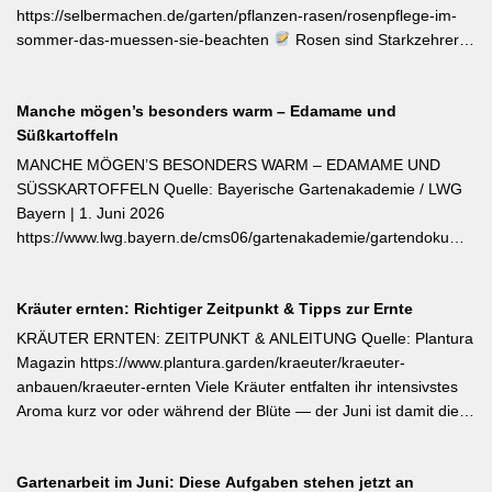
https://selbermachen.de/garten/pflanzen-rasen/rosenpflege-im-
sommer-das-muessen-sie-beachten
Rosen sind Starkzehrer –
jetzt nach der ersten Blüte brauchen sie organischen Dünger
(Kompost, Hornspäne, Brennnesseljauche). Die Düngung sollte
Manche mögen’s besonders warm – Edamame und
bis Mitte Juli abgeschlossen sein, damit sich die Pflanzen auf die
Süßkartoffeln
Überwinterung vorbereiten können. Der entscheidende Tipp für
öfterblühende Sorten: Verwelkte Blüten mit 2–3 Blattstielpaaren
MANCHE MÖGEN’S BESONDERS WARM – EDAMAME UND
darunter sofort abschneiden – das regt neue Knospen an und
SÜSSKARTOFFELN Quelle: Bayerische Gartenakademie / LWG
verlängert die Blütezeit erheblich. [Thema-Tag: #Rosenpflege
Bayern | 1. Juni 2026
#Pflanzenpflege #Gehölze]
https://www.lwg.bayern.de/cms06/gartenakademie/gartendokumente
Edamame und Süßkartoffeln zählen zu den wärmeliebendsten
Gemüsearten und dürfen erst bei ausreichend warmem Boden
Kräuter ernten: Richtiger Zeitpunkt & Tipps zur Ernte
ins Freiland. Edamame (Garten-Soja) kann direkt gesät oder
vorgezogen werden; Staffelsaaten sind bis Anfang Juli möglich,
KRÄUTER ERNTEN: ZEITPUNKT & ANLEITUNG Quelle: Plantura
die Ernte beginnt ab August. Süßkartoffeln sind ausschließlich als
Magazin https://www.plantura.garden/kraeuter/kraeuter-
Jungpflanzen erhältlich und benötigen Wärme, Sonne und einen
anbauen/kraeuter-ernten Viele Kräuter entfalten ihr intensivstes
tiefen, durchlässigen Boden. Frisch geerntete Knollen müssen
Aroma kurz vor oder während der Blüte — der Juni ist damit die
zwei Wochen bei rund 24 °C nachreifen, damit sich Stärke in
ideale Erntezeit für Thymian, Salbei, Majoran, Oregano und
Zucker umwandelt und die Schale aushärtet.
Zitronenmelisse. Geerntet werden sollte am Vormittag nach dem
Gartenarbeit im Juni: Diese Aufgaben stehen jetzt an
Abtrocknen des Taus, bevor die Mittagshitze ätherische Öle