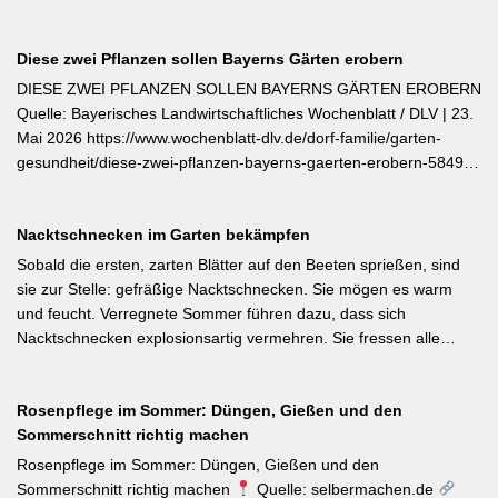
Diese zwei Pflanzen sollen Bayerns Gärten erobern
DIESE ZWEI PFLANZEN SOLLEN BAYERNS GÄRTEN EROBERN
Quelle: Bayerisches Landwirtschaftliches Wochenblatt / DLV | 23.
Mai 2026 https://www.wochenblatt-dlv.de/dorf-familie/garten-
gesundheit/diese-zwei-pflanzen-bayerns-gaerten-erobern-584991
Als Bayerische Pflanze des Jahres 2026 wurde die Calibrachoa
‚Feenstaub‘ gekürt — eine Hängeglöckchen-Sorte mit pink-rosa
Nacktschnecken im Garten bekämpfen
gemusterten Blüten, die ohne Ausputzen von Frühsommer bis
Herbst reich blüht und sich hervorragend für Balkonkästen und
Sobald die ersten, zarten Blätter auf den Beeten sprießen, sind
Ampeln eignet. Die Bayerische Genusspflanze des Jahres 2026
sie zur Stelle: gefräßige Nacktschnecken. Sie mögen es warm
ist die Erdbeere ‚Lilly Waldberry‘, die durch ihr intensiv
und feucht. Verregnete Sommer führen dazu, dass sich
waldbeererinnerndes Aroma überzeugt und ab Juni durchgehend
Nacktschnecken explosionsartig vermehren. Sie fressen alle
bis August Früchte trägt. Beide Sorten wurden von Starkköchin
jungen Triebe von Stauden, Gemüse und Salat oder auch
Diana Burkel offiziell getauft und sind über mehr als 200
Blumen. Was Sie gegen die Schädlinge tun können, lesen Sie
bayerische Gärtnereien erhältlich. Wer auf regional empfohlene
Rosenpflege im Sommer: Düngen, Gießen und den
hier. Weiterlesen bei MDR-Garten
Pflanzen setzen möchte, liegt mit diesen beiden Sorten für Balkon
Sommerschnitt richtig machen
und Nutzgarten genau richtig.
Rosenpflege im Sommer: Düngen, Gießen und den
Sommerschnitt richtig machen
Quelle: selbermachen.de