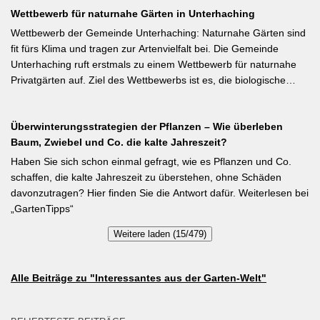
Wettbewerb für naturnahe Gärten in Unterhaching
Weiterlesen bei meine-ernte.de Kurzfassung: Bis Mitte Juni ist die
Aussaat von Stangenbohnen direkt ins Freiland noch problemlos
Wettbewerb der Gemeinde Unterhaching: Naturnahe Gärten sind
möglich. Samen über Nacht wässern, 5–6 cm tief setzen,
fit fürs Klima und tragen zur Artenvielfalt bei. Die Gemeinde
Pflanzabstand 50 cm. Als Mittelzehrer brauchen Stangenbohnen
Unterhaching ruft erstmals zu einem Wettbewerb für naturnahe
im Gegensatz zu Buschbohnen eine moderierte Düngung
Privatgärten auf. Ziel des Wettbewerbs ist es, die biologische
während der Wachstumsphase. Besonderes Detail: Bohnen
Vielfalt im Gemeindegebiet zu fördern und gleichzeitig durch die
gehen Symbiosen mit Knöllchenbakterien ein, die Stickstoff aus
Entsiegelung von Privatflächen einen aktiven Beitrag zur
der Luft binden – Vorfrucht-Wirkung für das nächste Gartenjahr.
Überwinterungsstrategien der Pflanzen – Wie überleben
Verbesserung des Ortsklimas zu leisten. Warum? Entsiegelte
Baum, Zwiebel und Co. die kalte Jahreszeit?
Flächen helfen… Hitze zu reduzieren Regenwasser besser zu
speichern und das Wohnumfeld insgesamt lebenswerter zu
Haben Sie sich schon einmal gefragt, wie es Pflanzen und Co.
gestalten. Insgesamt drei Gärten werden prämiert. Insgesamt drei
schaffen, die kalte Jahreszeit zu überstehen, ohne Schäden
gleichwertige Sieger werden durch eine Expertenjury, bestehend
davonzutragen? Hier finden Sie die Antwort dafür. Weiterlesen bei
aus Vertretern der Gemeinde Unterhaching sowie des
„GartenTipps“
Gartenbauvereins Unterhaching ausgewählt und prämiert. Zu
Weitere laden (15/479)
gewinnen gibt es jeweils einen Gutschein von Pflanzen-Kölle
Gartencenter im Wert von 250 Euro, ein Insektenhotel und eine
Urkunde. Die Teilnahmebedingungen, Bewertungskriterien und
Alle Beiträge zu "Interessantes aus der Garten-Welt"
das Anmeldeformular siehe auf den Seiten der Gemeinde
Unterhaching (Termin abgelaufen).