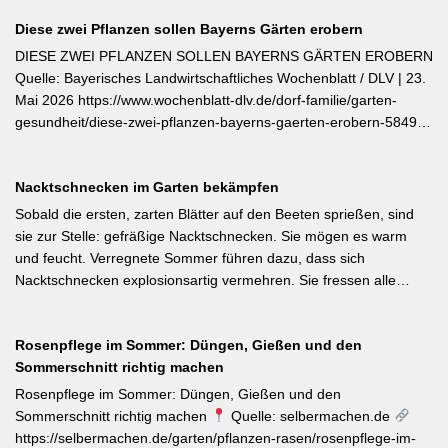
Diese zwei Pflanzen sollen Bayerns Gärten erobern
DIESE ZWEI PFLANZEN SOLLEN BAYERNS GÄRTEN EROBERN
Quelle: Bayerisches Landwirtschaftliches Wochenblatt / DLV | 23.
Mai 2026 https://www.wochenblatt-dlv.de/dorf-familie/garten-
gesundheit/diese-zwei-pflanzen-bayerns-gaerten-erobern-584991
Als Bayerische Pflanze des Jahres 2026 wurde die Calibrachoa
‚Feenstaub‘ gekürt — eine Hängeglöckchen-Sorte mit pink-rosa
Nacktschnecken im Garten bekämpfen
gemusterten Blüten, die ohne Ausputzen von Frühsommer bis
Herbst reich blüht und sich hervorragend für Balkonkästen und
Sobald die ersten, zarten Blätter auf den Beeten sprießen, sind
Ampeln eignet. Die Bayerische Genusspflanze des Jahres 2026
sie zur Stelle: gefräßige Nacktschnecken. Sie mögen es warm
ist die Erdbeere ‚Lilly Waldberry‘, die durch ihr intensiv
und feucht. Verregnete Sommer führen dazu, dass sich
waldbeererinnerndes Aroma überzeugt und ab Juni durchgehend
Nacktschnecken explosionsartig vermehren. Sie fressen alle
bis August Früchte trägt. Beide Sorten wurden von Starkköchin
jungen Triebe von Stauden, Gemüse und Salat oder auch
Diana Burkel offiziell getauft und sind über mehr als 200
Blumen. Was Sie gegen die Schädlinge tun können, lesen Sie
bayerische Gärtnereien erhältlich. Wer auf regional empfohlene
Rosenpflege im Sommer: Düngen, Gießen und den
hier. Weiterlesen bei MDR-Garten
Pflanzen setzen möchte, liegt mit diesen beiden Sorten für Balkon
Sommerschnitt richtig machen
und Nutzgarten genau richtig.
Rosenpflege im Sommer: Düngen, Gießen und den
Sommerschnitt richtig machen
Quelle: selbermachen.de
https://selbermachen.de/garten/pflanzen-rasen/rosenpflege-im-