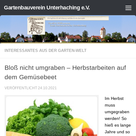
Gartenbauverein Unterhaching e.V.
Zum Inhalt springen
INTERESSANTES AUS DER GARTEN-WELT
Bloß nicht umgraben – Herbstarbeiten auf
dem Gemüsebeet
VERÖFFENTLICHT
24.10.2021
Im Herbst
muss
umgegraben
werden! So
hieß es lange
Jahre und so