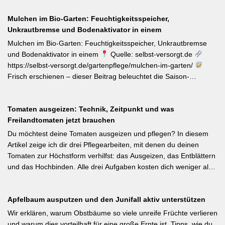
erinnert die LWG Bayern daran, dass naturnahe
Mulchen im Bio-Garten: Feuchtigkeitsspeicher,
Gartenbewirtschaftung – unabhängig von der Gartengröße –
Unkrautbremse und Bodenaktivator in einem
einen messbaren Beitrag zur regionalen Artenvielfalt leistet.
Nützlingsförderung, strukturreiche Beete und der Verzicht auf
Mulchen im Bio-Garten: Feuchtigkeitsspeicher, Unkrautbremse
Pestizide sind die entscheidenden Stellschrauben. Ein
und Bodenaktivator in einem
Quelle: selbst-versorgt.de
motivierender Impuls für jeden GBV-Garten. [Thema-Tag:
https://selbst-versorgt.de/gartenpflege/mulchen-im-garten/
#Biodiversität #Gartengestaltung #Naturnahergarten]
Frisch erschienen – dieser Beitrag beleuchtet die Saison-
Anpassung der Mulchstrategie: Im Frühjahr regt eine frische
Schicht das Bodenleben an, im Frühsommer schützt sie vor
Tomaten ausgeizen: Technik, Zeitpunkt und was
Austrocknung. Die ideale Schichtdicke liegt bei 5–10 cm, immer
Freilandtomaten jetzt brauchen
mit Abstand zum Pflanzenstamm, um Fäulnis zu vermeiden.
Besonders wertvoll: Häufige Fehler wie zu dicke Schichten oder
Du möchtest deine Tomaten ausgeizen und pflegen? In diesem
die Verwendung von frischem Rasenschnitt als alleiniges Material
Artikel zeige ich dir drei Pflegearbeiten, mit denen du deinen
werden klar benannt. [Thema-Tag: #Bodenpflege #Mulchen
Tomaten zur Höchstform verhilfst: das Ausgeizen, das Entblättern
#BiologischerGartenbau]
und das Hochbinden. Alle drei Aufgaben kosten dich weniger als
eine Minute pro Woche und Tomatenpflanze, sorgen aber dafür,
dass du mehr und größere Früchte erntest und der gefürchteten
Apfelbaum ausputzen und den Junifall aktiv unterstützen
Tomatenkrankheit Braunfäule vorbeugst. Weiterlesen bei
Wurzelwerk – Gartenwissen von Profis Kurzfassung: Ein bildreich
Wir erklären, warum Obstbäume so viele unreife Früchte verlieren
illustrierter Praxis-Leitfaden: Das Ausgeizen beginnt direkt nach
und warum dies vorteilhaft für eine große Ernte ist. Tipps, wie du