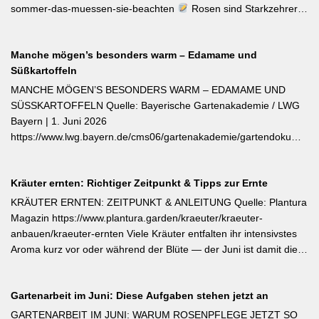
sommer-das-muessen-sie-beachten
Rosen sind Starkzehrer –
jetzt nach der ersten Blüte brauchen sie organischen Dünger
(Kompost, Hornspäne, Brennnesseljauche). Die Düngung sollte
Manche mögen’s besonders warm – Edamame und
bis Mitte Juli abgeschlossen sein, damit sich die Pflanzen auf die
Süßkartoffeln
Überwinterung vorbereiten können. Der entscheidende Tipp für
öfterblühende Sorten: Verwelkte Blüten mit 2–3 Blattstielpaaren
MANCHE MÖGEN’S BESONDERS WARM – EDAMAME UND
darunter sofort abschneiden – das regt neue Knospen an und
SÜSSKARTOFFELN Quelle: Bayerische Gartenakademie / LWG
verlängert die Blütezeit erheblich. [Thema-Tag: #Rosenpflege
Bayern | 1. Juni 2026
#Pflanzenpflege #Gehölze]
https://www.lwg.bayern.de/cms06/gartenakademie/gartendokumente
Edamame und Süßkartoffeln zählen zu den wärmeliebendsten
Gemüsearten und dürfen erst bei ausreichend warmem Boden
Kräuter ernten: Richtiger Zeitpunkt & Tipps zur Ernte
ins Freiland. Edamame (Garten-Soja) kann direkt gesät oder
vorgezogen werden; Staffelsaaten sind bis Anfang Juli möglich,
KRÄUTER ERNTEN: ZEITPUNKT & ANLEITUNG Quelle: Plantura
die Ernte beginnt ab August. Süßkartoffeln sind ausschließlich als
Magazin https://www.plantura.garden/kraeuter/kraeuter-
Jungpflanzen erhältlich und benötigen Wärme, Sonne und einen
anbauen/kraeuter-ernten Viele Kräuter entfalten ihr intensivstes
tiefen, durchlässigen Boden. Frisch geerntete Knollen müssen
Aroma kurz vor oder während der Blüte — der Juni ist damit die
zwei Wochen bei rund 24 °C nachreifen, damit sich Stärke in
ideale Erntezeit für Thymian, Salbei, Majoran, Oregano und
Zucker umwandelt und die Schale aushärtet.
Zitronenmelisse. Geerntet werden sollte am Vormittag nach dem
Gartenarbeit im Juni: Diese Aufgaben stehen jetzt an
Abtrocknen des Taus, bevor die Mittagshitze ätherische Öle
verflüchtigt. Beim Schnitt empfehlen sich ganze Triebspitzen statt
GARTENARBEIT IM JUNI: WARUM ROSENPFLEGE JETZT SO