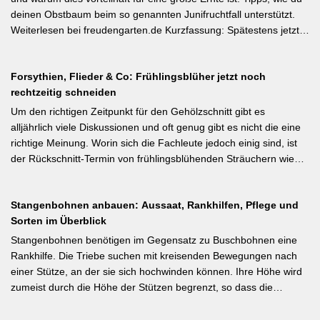
dem Auspflanzen und sollte wöchentlich wiederholt werden.
deinen Obstbaum beim so genannten Junifruchtfall unterstützt.
Geiztriebe morgens entfernen, damit Wunden rasch abtrocknen.
Weiterlesen bei freudengarten.de Kurzfassung: Spätestens jetzt –
Das Anbinden des Haupttriebs an Stäbe oder Schnüren
vor dem natürlichen Junifall in 3–4 Wochen – sollten überzählige
verhindert Windschäden. Für erfahrene Gärtner besonders
Früchte manuell ausgedünnt werden. Der Artikel erklärt: Nur 4–5
interessant: Der Artikel diskutiert, wann bei Freilandtomaten das
Forsythien, Flieder & Co: Frühlingsblüher jetzt noch
% der Blüten werden zu Früchten, ein rechtzeitiges Eingreifen vor
Ausgeizen kontraproduktiv ist – etwa bei buschigen Sorten, die
rechtzeitig schneiden
dem Junifall beugt der Alternanz (Abwechslung von
von Seitentrieben profitieren.
Ertragsjahren) vor. Für Äpfel und Birnen gilt: max. zwei kräftige
Um den richtigen Zeitpunkt für den Gehölzschnitt gibt es
Früchte pro Fruchtbüschel, Abstand mindestens eine Handbreit.
alljährlich viele Diskussionen und oft genug gibt es nicht die eine
Früchte in Schattenzonen vollständig entfernen.
richtige Meinung. Worin sich die Fachleute jedoch einig sind, ist
der Rückschnitt-Termin von frühlingsblühenden Sträuchern wie
Forsythie, Ranunkelstrauch und Flieder. Weiterlesen bei
gartenpraxis.de Kurzfassung: Frühlingsblüher wie Forsythie,
Stangenbohnen anbauen: Aussaat, Rankhilfen, Pflege und
Flieder und Zierkirsche bilden ihre Blütenknospen für das nächste
Sorten im Überblick
Jahr im Sommer. Der Schnitt direkt nach der Blüte (bei Flieder:
sofort nach dem Verblühen!) ist die letzte Chance – wer jetzt noch
Stangenbohnen benötigen im Gegensatz zu Buschbohnen eine
nicht geschnitten hat, sollte spätestens in den nächsten zwei
Rankhilfe. Die Triebe suchen mit kreisenden Bewegungen nach
Wochen ran. Das Grundprinzip: Überflüssige alte Triebe
einer Stütze, an der sie sich hochwinden können. Ihre Höhe wird
bodennah entfernen, damit das neue Holz ausreifen kann.
zumeist durch die Höhe der Stützen begrenzt, so dass die
Pflanzen auch noch geerntet werden können. Eine durch ihre
tiefroten Blüten besondere Stangenbohne ist die Feuerbohne.