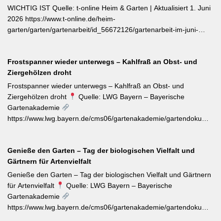
einzelner Blätter — das fördert buschigen Neuaustrieb und
WICHTIG IST Quelle: t-online Heim & Garten | Aktualisiert 1. Juni
ermöglicht weitere Ernten im Sommer. Für die Trocknung werden
2026 https://www.t-online.de/heim-
Büschel kopfüber an einem schattigen, luftigen Ort aufgehängt
garten/garten/gartenarbeit/id_56672126/gartenarbeit-im-juni-
und anschließend sofort luftdicht in dunkle Behälter umgefüllt.
warum-rosenpflege-jetzt-so-wichtig-ist.html Im Rosenmonat Juni
sollten Wildtriebe — erkennbar an kleinteiligen Blättern direkt aus
Frostspanner wieder unterwegs – Kahlfraß an Obst- und
dem Boden — konsequent entfernt werden, da sie die veredelte
Ziergehölzen droht
Sorte verdrängen. Kletterrosen wie ‚Sympathie‘ müssen neues
Riebtentrieb durch Anbinden in die gewünschte Richtung geleitet
Frostspanner wieder unterwegs – Kahlfraß an Obst- und
werden. Ab Ende Juni ist die Hochblüte zudem die beste Zeit für
Ziergehölzen droht
Quelle: LWG Bayern – Bayerische
Veredelungen: robuste Sorten lassen sich jetzt mit jungen
Gartenakademie
Unterlagen zusammenbringen. Eine schnell wirkende
https://www.lwg.bayern.de/cms06/gartenakademie/gartendokumente
Stickstoffgabe nach der Hauptblüte sowie das regelmäßige
Der aktuelle Wochentipp der LWG Bayern warnt vor einem
Entfernen verblühter Triebe fördern die zweite Blühwelle im
erhöhten Aufkommen von Frostspanner-Raupen an
Spätsommer.
Genieße den Garten – Tag der biologischen Vielfalt und
Apfelbäumen, Rosen, Ahorn und Hartriegel. Die charakteristisch
Gärtnern für Artenvielfalt
„katzenbuckelnd“ krabbelenden Larven des Kleinen und Großen
Frostspanners können bei Massenbefall kahlen Fraß
Genieße den Garten – Tag der biologischen Vielfalt und Gärtnern
verursachen. Gegenmaßnahmen: Leimringe ab Herbst, gezielter
für Artenvielfalt
Quelle: LWG Bayern – Bayerische
Meisen-Förderung und – falls nötig – biologische
Gartenakademie
Pflanzenschutzmittel. [Thema-Tag: #Schädlingsbekämpfung
https://www.lwg.bayern.de/cms06/gartenakademie/gartendokumente
#Obstbaumschnitt #Pflanzenschutz]
Zum Internationalen Tag der biologischen Vielfalt (22. Mai)