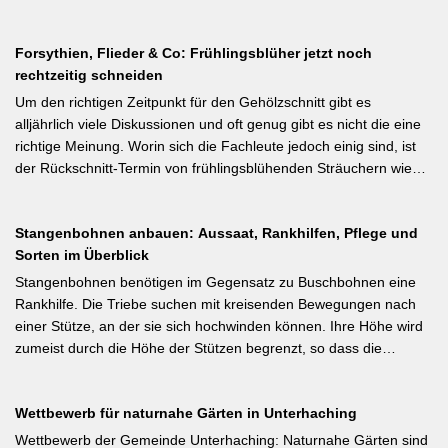
Das Anbinden des Haupttriebs an Stäbe oder Schnüren
vor dem natürlichen Junifall in 3–4 Wochen – sollten überzählige
verhindert Windschäden. Für erfahrene Gärtner besonders
Früchte manuell ausgedünnt werden. Der Artikel erklärt: Nur 4–5
interessant: Der Artikel diskutiert, wann bei Freilandtomaten das
Forsythien, Flieder & Co: Frühlingsblüher jetzt noch
% der Blüten werden zu Früchten, ein rechtzeitiges Eingreifen vor
Ausgeizen kontraproduktiv ist – etwa bei buschigen Sorten, die
rechtzeitig schneiden
dem Junifall beugt der Alternanz (Abwechslung von
von Seitentrieben profitieren.
Ertragsjahren) vor. Für Äpfel und Birnen gilt: max. zwei kräftige
Um den richtigen Zeitpunkt für den Gehölzschnitt gibt es
Früchte pro Fruchtbüschel, Abstand mindestens eine Handbreit.
alljährlich viele Diskussionen und oft genug gibt es nicht die eine
Früchte in Schattenzonen vollständig entfernen.
richtige Meinung. Worin sich die Fachleute jedoch einig sind, ist
der Rückschnitt-Termin von frühlingsblühenden Sträuchern wie
Forsythie, Ranunkelstrauch und Flieder. Weiterlesen bei
gartenpraxis.de Kurzfassung: Frühlingsblüher wie Forsythie,
Stangenbohnen anbauen: Aussaat, Rankhilfen, Pflege und
Flieder und Zierkirsche bilden ihre Blütenknospen für das nächste
Sorten im Überblick
Jahr im Sommer. Der Schnitt direkt nach der Blüte (bei Flieder:
sofort nach dem Verblühen!) ist die letzte Chance – wer jetzt noch
Stangenbohnen benötigen im Gegensatz zu Buschbohnen eine
nicht geschnitten hat, sollte spätestens in den nächsten zwei
Rankhilfe. Die Triebe suchen mit kreisenden Bewegungen nach
Wochen ran. Das Grundprinzip: Überflüssige alte Triebe
einer Stütze, an der sie sich hochwinden können. Ihre Höhe wird
bodennah entfernen, damit das neue Holz ausreifen kann.
zumeist durch die Höhe der Stützen begrenzt, so dass die
Pflanzen auch noch geerntet werden können. Eine durch ihre
tiefroten Blüten besondere Stangenbohne ist die Feuerbohne.
Wettbewerb für naturnahe Gärten in Unterhaching
Weiterlesen bei meine-ernte.de Kurzfassung: Bis Mitte Juni ist die
Aussaat von Stangenbohnen direkt ins Freiland noch problemlos
Wettbewerb der Gemeinde Unterhaching: Naturnahe Gärten sind