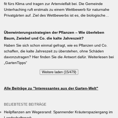
möglich. Samen über Nacht wässern, 5–6 cm tief setzen,
fit fürs Klima und tragen zur Artenvielfalt bei. Die Gemeinde
Pflanzabstand 50 cm. Als Mittelzehrer brauchen Stangenbohnen
Unterhaching ruft erstmals zu einem Wettbewerb für naturnahe
im Gegensatz zu Buschbohnen eine moderierte Düngung
Privatgärten auf. Ziel des Wettbewerbs ist es, die biologische
während der Wachstumsphase. Besonderes Detail: Bohnen
Vielfalt im Gemeindegebiet zu fördern und gleichzeitig durch die
gehen Symbiosen mit Knöllchenbakterien ein, die Stickstoff aus
Entsiegelung von Privatflächen einen aktiven Beitrag zur
der Luft binden – Vorfrucht-Wirkung für das nächste Gartenjahr.
Überwinterungsstrategien der Pflanzen – Wie überleben
Verbesserung des Ortsklimas zu leisten. Warum? Entsiegelte
Baum, Zwiebel und Co. die kalte Jahreszeit?
Flächen helfen… Hitze zu reduzieren Regenwasser besser zu
speichern und das Wohnumfeld insgesamt lebenswerter zu
Haben Sie sich schon einmal gefragt, wie es Pflanzen und Co.
gestalten. Insgesamt drei Gärten werden prämiert. Insgesamt drei
schaffen, die kalte Jahreszeit zu überstehen, ohne Schäden
gleichwertige Sieger werden durch eine Expertenjury, bestehend
davonzutragen? Hier finden Sie die Antwort dafür. Weiterlesen bei
aus Vertretern der Gemeinde Unterhaching sowie des
„GartenTipps“
Gartenbauvereins Unterhaching ausgewählt und prämiert. Zu
Weitere laden (15/479)
gewinnen gibt es jeweils einen Gutschein von Pflanzen-Kölle
Gartencenter im Wert von 250 Euro, ein Insektenhotel und eine
Urkunde. Die Teilnahmebedingungen, Bewertungskriterien und
Alle Beiträge zu "Interessantes aus der Garten-Welt"
das Anmeldeformular siehe auf den Seiten der Gemeinde
Unterhaching (Termin abgelaufen).
BELIEBTESTE BEITRÄGE
Heilpflanzen am Wegesrand: Spannender Kräuterspaziergang im
Landschaftspark