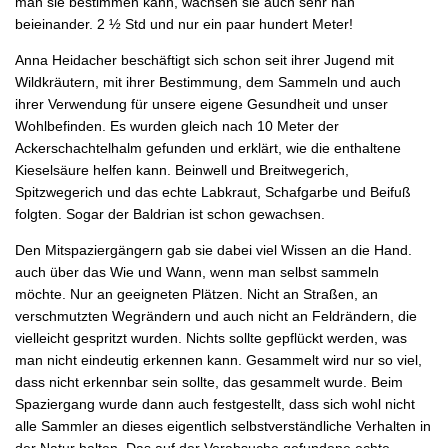
man sie bestimmen kann, wachsen sie auch sehr nah
beieinander. 2 ½ Std und nur ein paar hundert Meter!
Anna Heidacher beschäftigt sich schon seit ihrer Jugend mit
Wildkräutern, mit ihrer Bestimmung, dem Sammeln und auch
ihrer Verwendung für unsere eigene Gesundheit und unser
Wohlbefinden. Es wurden gleich nach 10 Meter der
Ackerschachtelhalm gefunden und erklärt, wie die enthaltene
Kieselsäure helfen kann. Beinwell und Breitwegerich,
Spitzwegerich und das echte Labkraut, Schafgarbe und Beifuß
folgten. Sogar der Baldrian ist schon gewachsen.
Den Mitspaziergängern gab sie dabei viel Wissen an die Hand.
auch über das Wie und Wann, wenn man selbst sammeln
möchte. Nur an geeigneten Plätzen. Nicht an Straßen, an
verschmutzten Wegrändern und auch nicht an Feldrändern, die
vielleicht gespritzt wurden. Nichts sollte gepflückt werden, was
man nicht eindeutig erkennen kann. Gesammelt wird nur so viel,
dass nicht erkennbar sein sollte, das gesammelt wurde. Beim
Spaziergang wurde dann auch festgestellt, dass sich wohl nicht
alle Sammler an dieses eigentlich selbstverständliche Verhalten in
der Natur halten. Das auf der Vorabsuche gefundene echte