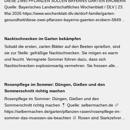
DIESE ZWEI PFLANZEN SOLLEN BAYERNS GÄRTEN EROBERN
Quelle: Bayerisches Landwirtschaftliches Wochenblatt / DLV | 23.
Mai 2026 https://www.wochenblatt-dlv.de/dorf-familie/garten-
gesundheit/diese-zwei-pflanzen-bayerns-gaerten-erobern-584991
Als Bayerische Pflanze des Jahres 2026 wurde die Calibrachoa
‚Feenstaub‘ gekürt — eine Hängeglöckchen-Sorte mit pink-rosa
Nacktschnecken im Garten bekämpfen
gemusterten Blüten, die ohne Ausputzen von Frühsommer bis
Herbst reich blüht und sich hervorragend für Balkonkästen und
Sobald die ersten, zarten Blätter auf den Beeten sprießen, sind
Ampeln eignet. Die Bayerische Genusspflanze des Jahres 2026
sie zur Stelle: gefräßige Nacktschnecken. Sie mögen es warm
ist die Erdbeere ‚Lilly Waldberry‘, die durch ihr intensiv
und feucht. Verregnete Sommer führen dazu, dass sich
waldbeererinnerndes Aroma überzeugt und ab Juni durchgehend
Nacktschnecken explosionsartig vermehren. Sie fressen alle
bis August Früchte trägt. Beide Sorten wurden von Starkköchin
jungen Triebe von Stauden, Gemüse und Salat oder auch
Diana Burkel offiziell getauft und sind über mehr als 200
Blumen. Was Sie gegen die Schädlinge tun können, lesen Sie
bayerische Gärtnereien erhältlich. Wer auf regional empfohlene
Rosenpflege im Sommer: Düngen, Gießen und den
hier. Weiterlesen bei MDR-Garten
Pflanzen setzen möchte, liegt mit diesen beiden Sorten für Balkon
Sommerschnitt richtig machen
und Nutzgarten genau richtig.
Rosenpflege im Sommer: Düngen, Gießen und den
Sommerschnitt richtig machen
Quelle: selbermachen.de
https://selbermachen.de/garten/pflanzen-rasen/rosenpflege-im-
sommer-das-muessen-sie-beachten
Rosen sind Starkzehrer –
jetzt nach der ersten Blüte brauchen sie organischen Dünger