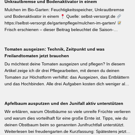
Unkrautbremse und Bodenaktivator in einem
einen messbaren Beitrag zur regionalen Artenvielfalt leistet.
Nützlingsförderung, strukturreiche Beete und der Verzicht auf
Mulchen im Bio-Garten: Feuchtigkeitsspeicher, Unkrautbremse
Pestizide sind die entscheidenden Stellschrauben. Ein
und Bodenaktivator in einem
Quelle: selbst-versorgt.de
motivierender Impuls für jeden GBV-Garten. [Thema-Tag:
https://selbst-versorgt.de/gartenpflege/mulchen-im-garten/
#Biodiversität #Gartengestaltung #Naturnahergarten]
Frisch erschienen – dieser Beitrag beleuchtet die Saison-
Anpassung der Mulchstrategie: Im Frühjahr regt eine frische
Schicht das Bodenleben an, im Frühsommer schützt sie vor
Tomaten ausgeizen: Technik, Zeitpunkt und was
Austrocknung. Die ideale Schichtdicke liegt bei 5–10 cm, immer
Freilandtomaten jetzt brauchen
mit Abstand zum Pflanzenstamm, um Fäulnis zu vermeiden.
Besonders wertvoll: Häufige Fehler wie zu dicke Schichten oder
Du möchtest deine Tomaten ausgeizen und pflegen? In diesem
die Verwendung von frischem Rasenschnitt als alleiniges Material
Artikel zeige ich dir drei Pflegearbeiten, mit denen du deinen
werden klar benannt. [Thema-Tag: #Bodenpflege #Mulchen
Tomaten zur Höchstform verhilfst: das Ausgeizen, das Entblättern
#BiologischerGartenbau]
und das Hochbinden. Alle drei Aufgaben kosten dich weniger als
eine Minute pro Woche und Tomatenpflanze, sorgen aber dafür,
dass du mehr und größere Früchte erntest und der gefürchteten
Apfelbaum ausputzen und den Junifall aktiv unterstützen
Tomatenkrankheit Braunfäule vorbeugst. Weiterlesen bei
Wurzelwerk – Gartenwissen von Profis Kurzfassung: Ein bildreich
Wir erklären, warum Obstbäume so viele unreife Früchte verlieren
illustrierter Praxis-Leitfaden: Das Ausgeizen beginnt direkt nach
und warum dies vorteilhaft für eine große Ernte ist. Tipps, wie du
dem Auspflanzen und sollte wöchentlich wiederholt werden.
deinen Obstbaum beim so genannten Junifruchtfall unterstützt.
Geiztriebe morgens entfernen, damit Wunden rasch abtrocknen.
Weiterlesen bei freudengarten.de Kurzfassung: Spätestens jetzt –