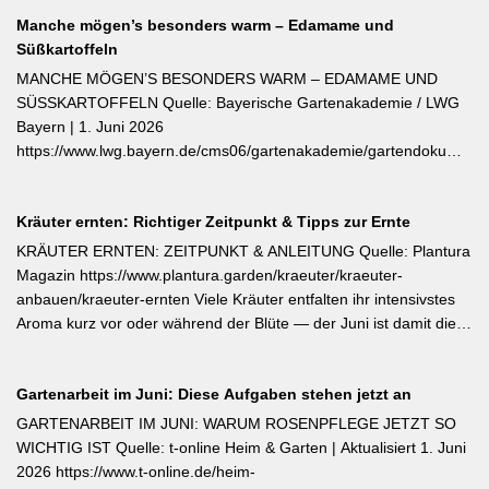
(Kompost, Hornspäne, Brennnesseljauche). Die Düngung sollte
Manche mögen’s besonders warm – Edamame und
bis Mitte Juli abgeschlossen sein, damit sich die Pflanzen auf die
Süßkartoffeln
Überwinterung vorbereiten können. Der entscheidende Tipp für
öfterblühende Sorten: Verwelkte Blüten mit 2–3 Blattstielpaaren
MANCHE MÖGEN’S BESONDERS WARM – EDAMAME UND
darunter sofort abschneiden – das regt neue Knospen an und
SÜSSKARTOFFELN Quelle: Bayerische Gartenakademie / LWG
verlängert die Blütezeit erheblich. [Thema-Tag: #Rosenpflege
Bayern | 1. Juni 2026
#Pflanzenpflege #Gehölze]
https://www.lwg.bayern.de/cms06/gartenakademie/gartendokumente
Edamame und Süßkartoffeln zählen zu den wärmeliebendsten
Gemüsearten und dürfen erst bei ausreichend warmem Boden
Kräuter ernten: Richtiger Zeitpunkt & Tipps zur Ernte
ins Freiland. Edamame (Garten-Soja) kann direkt gesät oder
vorgezogen werden; Staffelsaaten sind bis Anfang Juli möglich,
KRÄUTER ERNTEN: ZEITPUNKT & ANLEITUNG Quelle: Plantura
die Ernte beginnt ab August. Süßkartoffeln sind ausschließlich als
Magazin https://www.plantura.garden/kraeuter/kraeuter-
Jungpflanzen erhältlich und benötigen Wärme, Sonne und einen
anbauen/kraeuter-ernten Viele Kräuter entfalten ihr intensivstes
tiefen, durchlässigen Boden. Frisch geerntete Knollen müssen
Aroma kurz vor oder während der Blüte — der Juni ist damit die
zwei Wochen bei rund 24 °C nachreifen, damit sich Stärke in
ideale Erntezeit für Thymian, Salbei, Majoran, Oregano und
Zucker umwandelt und die Schale aushärtet.
Zitronenmelisse. Geerntet werden sollte am Vormittag nach dem
Gartenarbeit im Juni: Diese Aufgaben stehen jetzt an
Abtrocknen des Taus, bevor die Mittagshitze ätherische Öle
verflüchtigt. Beim Schnitt empfehlen sich ganze Triebspitzen statt
GARTENARBEIT IM JUNI: WARUM ROSENPFLEGE JETZT SO
einzelner Blätter — das fördert buschigen Neuaustrieb und
WICHTIG IST Quelle: t-online Heim & Garten | Aktualisiert 1. Juni
ermöglicht weitere Ernten im Sommer. Für die Trocknung werden
2026 https://www.t-online.de/heim-