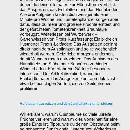
denen du deinen Tomaten zur Höchstform verhilfst:
das Ausgeizen, das Entblättern und das Hochbinden.
Alle drei Aufgaben kosten dich weniger als eine
Minute pro Woche und Tomatenpflanze, sorgen aber
dafür, dass du mehr und größere Früchte erntest und
der gefürchteten Tomatenkrankheit Braunfäule
vorbeugst. Weiterlesen bei Wurzelwerk –
Gartenwissen von Profis Kurzfassung: Ein bildreich
illustrierter Praxis-Leitfaden: Das Ausgeizen beginnt
direkt nach dem Auspflanzen und sollte wöchentlich
wiederholt werden. Geiztriebe morgens entfernen,
damit Wunden rasch abtrocknen. Das Anbinden des
Haupttriebs an Stäbe oder Schnüren verhindert
Windschäden. Für erfahrene Gärtner besonders
interessant: Der Artikel diskutiert, wann bei
Freilandtomaten das Ausgeizen kontraproduktiv ist –
etwa bei buschigen Sorten, die von Seitentrieben
profitieren.
Apfelbaum ausputzen und den Junifall aktiv unterstützen
Wir erklären, warum Obstbäume so viele unreife
Früchte verlieren und warum dies vorteilhaft für eine
große Ernte ist. Tipps, wie du deinen Obstbaum beim
so genannten Junifruchtfall unterstützt. Weiterlesen