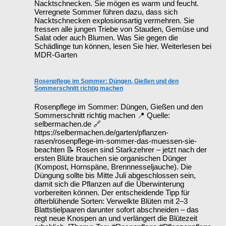
Nacktschnecken. Sie mögen es warm und feucht.
Verregnete Sommer führen dazu, dass sich
Nacktschnecken explosionsartig vermehren. Sie
fressen alle jungen Triebe von Stauden, Gemüse und
Salat oder auch Blumen. Was Sie gegen die
Schädlinge tun können, lesen Sie hier. Weiterlesen bei
MDR-Garten
Rosenpflege im Sommer: Düngen, Gießen und den
Sommerschnitt richtig machen
Rosenpflege im Sommer: Düngen, Gießen und den
Sommerschnitt richtig machen 📍 Quelle:
selbermachen.de 🔗
https://selbermachen.de/garten/pflanzen-
rasen/rosenpflege-im-sommer-das-muessen-sie-
beachten 📝 Rosen sind Starkzehrer – jetzt nach der
ersten Blüte brauchen sie organischen Dünger
(Kompost, Hornspäne, Brennnesseljauche). Die
Düngung sollte bis Mitte Juli abgeschlossen sein,
damit sich die Pflanzen auf die Überwinterung
vorbereiten können. Der entscheidende Tipp für
öfterblühende Sorten: Verwelkte Blüten mit 2–3
Blattstielpaaren darunter sofort abschneiden – das
regt neue Knospen an und verlängert die Blütezeit