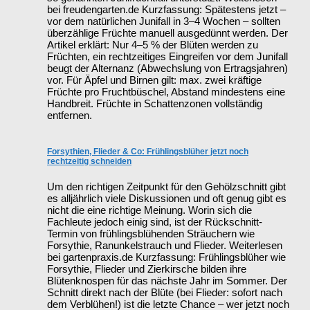
bei freudengarten.de Kurzfassung: Spätestens jetzt –
vor dem natürlichen Junifall in 3–4 Wochen – sollten
überzählige Früchte manuell ausgedünnt werden. Der
Artikel erklärt: Nur 4–5 % der Blüten werden zu
Früchten, ein rechtzeitiges Eingreifen vor dem Junifall
beugt der Alternanz (Abwechslung von Ertragsjahren)
vor. Für Äpfel und Birnen gilt: max. zwei kräftige
Früchte pro Fruchtbüschel, Abstand mindestens eine
Handbreit. Früchte in Schattenzonen vollständig
entfernen.
Forsythien, Flieder & Co: Frühlingsblüher jetzt noch
rechtzeitig schneiden
Um den richtigen Zeitpunkt für den Gehölzschnitt gibt
es alljährlich viele Diskussionen und oft genug gibt es
nicht die eine richtige Meinung. Worin sich die
Fachleute jedoch einig sind, ist der Rückschnitt-
Termin von frühlingsblühenden Sträuchern wie
Forsythie, Ranunkelstrauch und Flieder. Weiterlesen
bei gartenpraxis.de Kurzfassung: Frühlingsblüher wie
Forsythie, Flieder und Zierkirsche bilden ihre
Blütenknospen für das nächste Jahr im Sommer. Der
Schnitt direkt nach der Blüte (bei Flieder: sofort nach
dem Verblühen!) ist die letzte Chance – wer jetzt noch