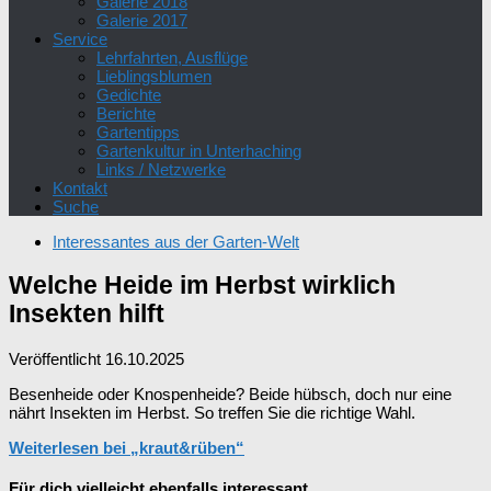
Galerie 2018
Galerie 2017
Service
Lehrfahrten, Ausflüge
Lieblingsblumen
Gedichte
Berichte
Gartentipps
Gartenkultur in Unterhaching
Links / Netzwerke
Kontakt
Suche
Interessantes aus der Garten-Welt
Welche Heide im Herbst wirklich
Insekten hilft
Veröffentlicht
16.10.2025
Besenheide oder Knospenheide? Beide hübsch, doch nur eine
nährt Insekten im Herbst. So treffen Sie die richtige Wahl.
Weiterlesen bei „kraut&rüben“
Für dich vielleicht ebenfalls interessant …