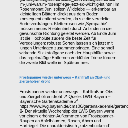
im-juni-warum-rosenpflege-jetzt-so-wichtig-ist.html Im
Rosenmonat Juni sollten Wildtriebe — erkennbar an
kleinteiligen Blättern direkt aus dem Boden —
konsequent entfernt werden, da sie die veredelte
Sorte verdrängen. Kletterrosen wie ‚Sympathie‘
müssen neues Riebtentrieb durch Anbinden in die
gewünschte Richtung geleitet werden. Ab Ende Juni
ist die Hochblüte zudem die beste Zeit für
Veredelungen: robuste Sorten lassen sich jetzt mit
jungen Unterlagen zusammenbringen. Eine schnell
wirkende Stickstoffgabe nach der Hauptblüte sowie
das regelmäßige Entfernen verblühter Triebe fördern
die zweite Blühwelle im Spätsommer.
Frostspanner wieder unterwegs – Kahlfraß an Obst- und
Ziergehölzen droht
Frostspanner wieder unterwegs – Kahlfraß an Obst-
und Ziergehölzen droht 📍 Quelle: LWG Bayern –
Bayerische Gartenakademie 🔗
https://www.lwg.bayern.de/cms06/gartenakademie/garten
📝 Der aktuelle Wochentipp der LWG Bayern warnt
vor einem erhöhten Aufkommen von Frostspanner-
Raupen an Apfelbäumen, Rosen, Ahorn und
Hartriegel. Die charakteristisch „katzenbuckelnd“