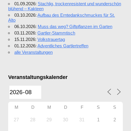
01.09.2026:
Stachlig, trockenresistent und wunderschön
blühend – Kakteen
03.10.2026:
Aufbau des Erntedankschmuckes für St.
Alto
06.10.2026:
Muss das weg? Giftpflanzen im Garten
03.11.2026:
Gartler-Stammtisch
15.11.2026:
Volkstrauertag
01.12.2026:
Adventliches Gartlertreffen
alle Veranstaltungen
Veranstaltungskalender
M
D
M
D
F
S
S
27
28
29
30
31
1
2