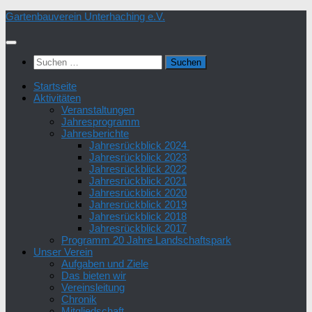
Zum
Gartenbauverein Unterhaching e.V.
Inhalt
springen
Suchen
nach:
Startseite
Aktivitäten
Veranstaltungen
Jahresprogramm
Jahresberichte
Jahresrückblick 2024
Jahresrückblick 2023
Jahresrückblick 2022
Jahresrückblick 2021
Jahresrückblick 2020
Jahresrückblick 2019
Jahresrückblick 2018
Jahresrückblick 2017
Programm 20 Jahre Landschaftspark
Unser Verein
Aufgaben und Ziele
Das bieten wir
Vereinsleitung
Chronik
Mitgliedschaft