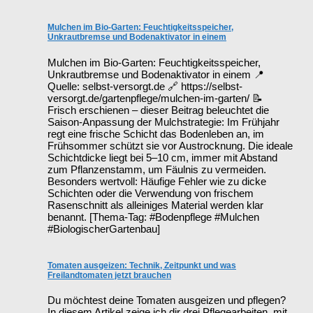
Mulchen im Bio-Garten: Feuchtigkeitsspeicher,
Unkrautbremse und Bodenaktivator in einem
Mulchen im Bio-Garten: Feuchtigkeitsspeicher,
Unkrautbremse und Bodenaktivator in einem 📍
Quelle: selbst-versorgt.de 🔗 https://selbst-
versorgt.de/gartenpflege/mulchen-im-garten/ 📝
Frisch erschienen – dieser Beitrag beleuchtet die
Saison-Anpassung der Mulchstrategie: Im Frühjahr
regt eine frische Schicht das Bodenleben an, im
Frühsommer schützt sie vor Austrocknung. Die ideale
Schichtdicke liegt bei 5–10 cm, immer mit Abstand
zum Pflanzenstamm, um Fäulnis zu vermeiden.
Besonders wertvoll: Häufige Fehler wie zu dicke
Schichten oder die Verwendung von frischem
Rasenschnitt als alleiniges Material werden klar
benannt. [Thema-Tag: #Bodenpflege #Mulchen
#BiologischerGartenbau]
Tomaten ausgeizen: Technik, Zeitpunkt und was
Freilandtomaten jetzt brauchen
Du möchtest deine Tomaten ausgeizen und pflegen?
In diesem Artikel zeige ich dir drei Pflegearbeiten, mit