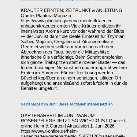
KRÄUTER ERNTEN: ZEITPUNKT & ANLEITUNG
Quelle: Plantura Magazin
https://www.plantura.garden/kraeuter/kraeuter-
anbauen/kraeuter-ernten Viele Kräuter entfalten ihr
intensivstes Aroma kurz vor oder während der Blüte
— der Juni ist damit die ideale Erntezeit für Thymian,
Salbei, Majoran, Oregano und Zitronenmelisse.
Geerntet werden sollte am Vormittag nach dem
Abtrocknen des Taus, bevor die Mittagshitze
ätherische Öle verflüchtigt. Beim Schnitt empfehlen
sich ganze Triebspitzen statt einzelner Blätter — das
fördert buschigen Neuaustrieb und ermöglicht weitere
Ernten im Sommer. Für die Trocknung werden
Büschel kopfüber an einem schattigen, luftigen Ort
aufgehängt und anschließend sofort luftdicht in dunkle
Behälter umgefüllt.
Gartenarbeit im Juni: Diese Aufgaben stehen jetzt an
GARTENARBEIT IM JUNI: WARUM
ROSENPFLEGE JETZT SO WICHTIG IST Quelle: t-
online Heim & Garten | Aktualisiert 1. Juni 2026
https://www.t-online.de/heim-
garten/garten/gartenarbeit/id_56672126/gartenarbeit-