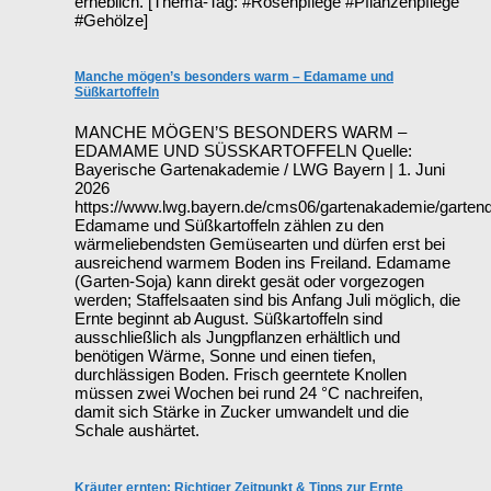
erheblich. [Thema-Tag: #Rosenpflege #Pflanzenpflege
#Gehölze]
Manche mögen’s besonders warm – Edamame und
Süßkartoffeln
MANCHE MÖGEN’S BESONDERS WARM –
EDAMAME UND SÜSSKARTOFFELN Quelle:
Bayerische Gartenakademie / LWG Bayern | 1. Juni
2026
https://www.lwg.bayern.de/cms06/gartenakademie/garten
Edamame und Süßkartoffeln zählen zu den
wärmeliebendsten Gemüsearten und dürfen erst bei
ausreichend warmem Boden ins Freiland. Edamame
(Garten-Soja) kann direkt gesät oder vorgezogen
werden; Staffelsaaten sind bis Anfang Juli möglich, die
Ernte beginnt ab August. Süßkartoffeln sind
ausschließlich als Jungpflanzen erhältlich und
benötigen Wärme, Sonne und einen tiefen,
durchlässigen Boden. Frisch geerntete Knollen
müssen zwei Wochen bei rund 24 °C nachreifen,
damit sich Stärke in Zucker umwandelt und die
Schale aushärtet.
Kräuter ernten: Richtiger Zeitpunkt & Tipps zur Ernte