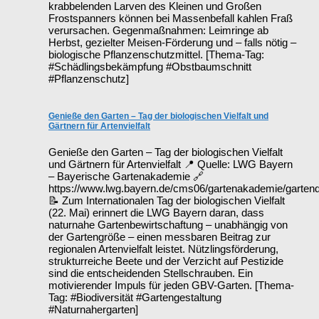
krabbelenden Larven des Kleinen und Großen
Frostspanners können bei Massenbefall kahlen Fraß
verursachen. Gegenmaßnahmen: Leimringe ab
Herbst, gezielter Meisen-Förderung und – falls nötig –
biologische Pflanzenschutzmittel. [Thema-Tag:
#Schädlingsbekämpfung #Obstbaumschnitt
#Pflanzenschutz]
Genieße den Garten – Tag der biologischen Vielfalt und
Gärtnern für Artenvielfalt
Genieße den Garten – Tag der biologischen Vielfalt
und Gärtnern für Artenvielfalt 📍 Quelle: LWG Bayern
– Bayerische Gartenakademie 🔗
https://www.lwg.bayern.de/cms06/gartenakademie/garten
📝 Zum Internationalen Tag der biologischen Vielfalt
(22. Mai) erinnert die LWG Bayern daran, dass
naturnahe Gartenbewirtschaftung – unabhängig von
der Gartengröße – einen messbaren Beitrag zur
regionalen Artenvielfalt leistet. Nützlingsförderung,
strukturreiche Beete und der Verzicht auf Pestizide
sind die entscheidenden Stellschrauben. Ein
motivierender Impuls für jeden GBV-Garten. [Thema-
Tag: #Biodiversität #Gartengestaltung
#Naturnahergarten]