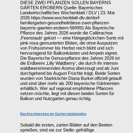
DIESE ZWEI PFLANZEN SOLLEN BAYERNS
GÄRTEN EROBERN Quelle: Bayerisches
Landwirtschaftliches Wochenblatt / DLV | 23. Mai
2026 https://www.wochenblatt-dlv.de/dorf-
familie/garten-gesundheit/diese-zwei-pflanzen-
bayerns-gaerten-erobern-584991 Als Bayerische
Pflanze des Jahres 2026 wurde die Calibrachoa
‚Feenstaub‘ gekürt — eine Hängeglöckchen-Sorte mit
pink-rosa gemusterten Blüten, die ohne Ausputzen
von Frühsommer bis Herbst reich blüht und sich
hervorragend für Balkonkästen und Ampeln eignet.
Die Bayerische Genusspflanze des Jahres 2026 ist
die Erdbeere ‚Lilly Waldberry‘, die durch ihr intensiv
waldbeererinnerndes Aroma überzeugt und ab Juni
durchgehend bis August Früchte trägt. Beide Sorten
wurden von Starkköchin Diana Burkel offiziell getauft
und sind über mehr als 200 bayerische Gärtnereien
erhältlich. Wer auf regional empfohlene Pflanzen
setzen möchte, liegt mit diesen beiden Sorten für
Balkon und Nutzgarten genau richtig.
Nacktschnecken im Garten bekämpfen
Sobald die ersten, zarten Blätter auf den Beeten
sprießen, sind sie zur Stelle: gefräßige