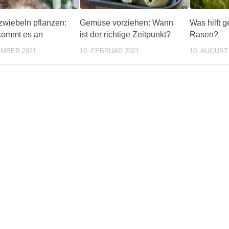
wiebeln pflanzen:
Gemüse vorziehen: Wann
Was hilft 
kommt es an
ist der richtige Zeitpunkt?
Rasen?
EMBER 2021
10. FEBRUAR 2021
10. AUGUST
ente/wochentipps/399184/index.php