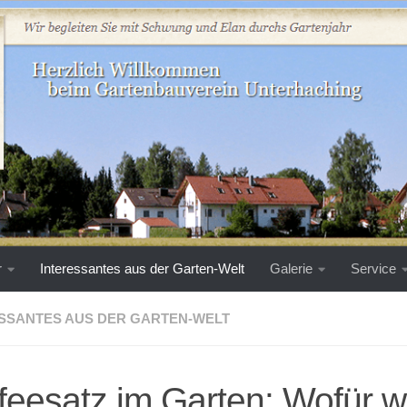
r
Interessantes aus der Garten-Welt
Galerie
Service
SSANTES AUS DER GARTEN-WELT
feesatz im Garten: Wofür wi