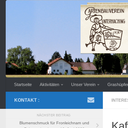
Zum Inhalt springen
Startseite
Aktivitäten
Unser Verein
Grashüpfe
KONTAKT :
INTERE
NÄCHSTER BEITRAG
Kaf
Blumenschmuck für Fronleichnam und