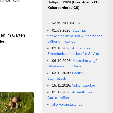
Halbjahr 2026 (
Download - PDF
,
Kalenderdatei/ICS
)
VERANSTALTUNGEN
01.09.2026:
Stachlig,
zen im Garten
trockenresistent und wunderschön
blühend – Kakteen
den
03.10.2026:
Aufbau des
Erntedankschmuckes für St. Alto
06.10.2026:
Muss das weg?
Giftpflanzen im Garten
03.11.2026:
Gartler-
Stammtisch
15.11.2026:
Volkstrauertag
01.12.2026:
Adventliches
Gartlertreffen
alle Veranstaltungen