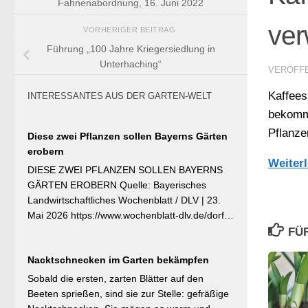
Fahnenabordnung, 16. Juni 2022
ve
VORHERIGER BEITRAG
Führung „100 Jahre Kriegersiedlung in
Unterhaching“
VERÖFF
Kaffees
INTERESSANTES AUS DER GARTEN-WELT
bekommt
Pflanze
Diese zwei Pflanzen sollen Bayerns Gärten
erobern
Weiter
DIESE ZWEI PFLANZEN SOLLEN BAYERNS
GÄRTEN EROBERN Quelle: Bayerisches
Landwirtschaftliches Wochenblatt / DLV | 23.
Mai 2026 https://www.wochenblatt-dlv.de/dorf-
familie/garten-gesundheit/diese-zwei-pflanzen-
FÜ
bayerns-gaerten-erobern-584991 Als
Nacktschnecken im Garten bekämpfen
Bayerische Pflanze des Jahres 2026 wurde die
Calibrachoa ‚Feenstaub‘ gekürt — eine
Sobald die ersten, zarten Blätter auf den
Hängeglöckchen-Sorte mit pink-rosa
Beeten sprießen, sind sie zur Stelle: gefräßige
gemusterten Blüten, die ohne Ausputzen von