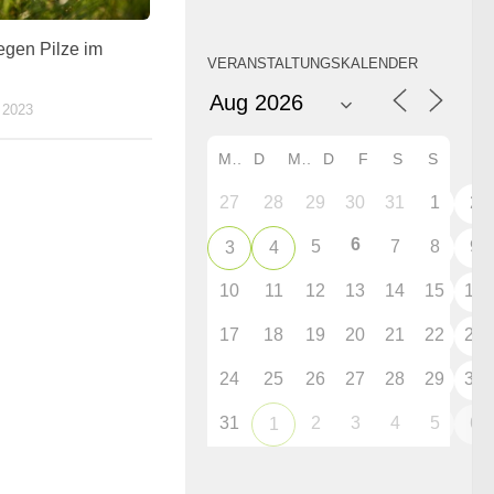
gegen Pilze im
VERANSTALTUNGSKALENDER
 2023
M
D
M
D
F
S
S
27
28
29
30
31
1
2
6
5
7
8
9
3
4
10
11
12
13
14
15
16
17
18
19
20
21
22
23
24
25
26
27
28
29
30
31
2
3
4
5
6
1