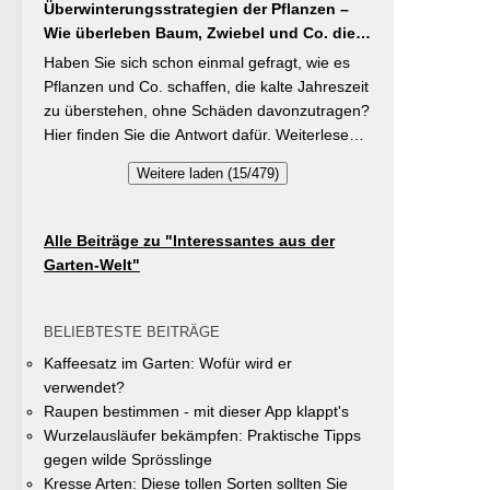
brauchen Stangenbohnen im Gegensatz zu
Überwinterungsstrategien der Pflanzen –
Vielfalt im Gemeindegebiet zu fördern und
Buschbohnen eine moderierte Düngung
Wie überleben Baum, Zwiebel und Co. die
gleichzeitig durch die Entsiegelung von
während der Wachstumsphase. Besonderes
kalte Jahreszeit?
Privatflächen einen aktiven Beitrag zur
Haben Sie sich schon einmal gefragt, wie es
Detail: Bohnen gehen Symbiosen mit
Verbesserung des Ortsklimas zu leisten.
Pflanzen und Co. schaffen, die kalte Jahreszeit
Knöllchenbakterien ein, die Stickstoff aus der
Warum? Entsiegelte Flächen helfen… Hitze zu
zu überstehen, ohne Schäden davonzutragen?
Luft binden – Vorfrucht-Wirkung für das
reduzieren Regenwasser besser zu speichern
Hier finden Sie die Antwort dafür. Weiterlesen
nächste Gartenjahr.
und das Wohnumfeld insgesamt lebenswerter
bei „GartenTipps“
Weitere laden (15/479)
zu gestalten. Insgesamt drei Gärten werden
prämiert. Insgesamt drei gleichwertige Sieger
werden durch eine Expertenjury, bestehend
Alle Beiträge zu "Interessantes aus der
aus Vertretern der Gemeinde Unterhaching
Garten-Welt"
sowie des Gartenbauvereins Unterhaching
ausgewählt und prämiert. Zu gewinnen gibt es
jeweils einen Gutschein von Pflanzen-Kölle
BELIEBTESTE BEITRÄGE
Gartencenter im Wert von 250 Euro, ein
Kaffeesatz im Garten: Wofür wird er
Insektenhotel und eine Urkunde. Die
verwendet?
Teilnahmebedingungen, Bewertungskriterien
Raupen bestimmen - mit dieser App klappt's
und das Anmeldeformular siehe auf den Seiten
Wurzelausläufer bekämpfen: Praktische Tipps
der Gemeinde Unterhaching (Termin
gegen wilde Sprösslinge
abgelaufen).
Kresse Arten: Diese tollen Sorten sollten Sie