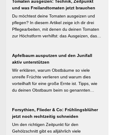
#Naturnahergarten]
Tomaten ausgeizen: Technik, Zeitpunkt
Mulchstrategie: Im Frühjahr regt eine frische
und was Freilandtomaten jetzt brauchen
Schicht das Bodenleben an, im Frühsommer
schützt sie vor Austrocknung. Die ideale
Du möchtest deine Tomaten ausgeizen und
Schichtdicke liegt bei 5–10 cm, immer mit
pflegen? In diesem Artikel zeige ich dir drei
Abstand zum Pflanzenstamm, um Fäulnis zu
Pflegearbeiten, mit denen du deinen Tomaten
vermeiden. Besonders wertvoll: Häufige Fehler
zur Höchstform verhilfst: das Ausgeizen, das
wie zu dicke Schichten oder die Verwendung
Entblättern und das Hochbinden. Alle drei
von frischem Rasenschnitt als alleiniges
Aufgaben kosten dich weniger als eine Minute
Material werden klar benannt. [Thema-Tag:
Apfelbaum ausputzen und den Junifall
pro Woche und Tomatenpflanze, sorgen aber
#Bodenpflege #Mulchen
aktiv unterstützen
dafür, dass du mehr und größere Früchte
#BiologischerGartenbau]
erntest und der gefürchteten Tomatenkrankheit
Wir erklären, warum Obstbäume so viele
Braunfäule vorbeugst. Weiterlesen bei
unreife Früchte verlieren und warum dies
Wurzelwerk – Gartenwissen von Profis
vorteilhaft für eine große Ernte ist. Tipps, wie
Kurzfassung: Ein bildreich illustrierter Praxis-
du deinen Obstbaum beim so genannten
Leitfaden: Das Ausgeizen beginnt direkt nach
Junifruchtfall unterstützt. Weiterlesen bei
dem Auspflanzen und sollte wöchentlich
freudengarten.de Kurzfassung: Spätestens
wiederholt werden. Geiztriebe morgens
Forsythien, Flieder & Co: Frühlingsblüher
jetzt – vor dem natürlichen Junifall in 3–4
entfernen, damit Wunden rasch abtrocknen.
jetzt noch rechtzeitig schneiden
Wochen – sollten überzählige Früchte manuell
Das Anbinden des Haupttriebs an Stäbe oder
ausgedünnt werden. Der Artikel erklärt: Nur 4–
Um den richtigen Zeitpunkt für den
Schnüren verhindert Windschäden. Für
5 % der Blüten werden zu Früchten, ein
Gehölzschnitt gibt es alljährlich viele