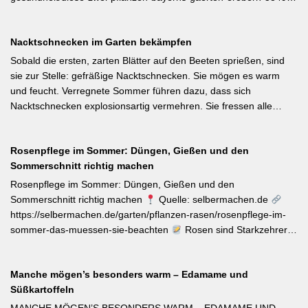
Als Bayerische Pflanze des Jahres 2026 wurde die Calibrachoa
‚Feenstaub‘ gekürt — eine Hängeglöckchen-Sorte mit pink-rosa
Nacktschnecken im Garten bekämpfen
gemusterten Blüten, die ohne Ausputzen von Frühsommer bis
Herbst reich blüht und sich hervorragend für Balkonkästen und
Sobald die ersten, zarten Blätter auf den Beeten sprießen, sind
Ampeln eignet. Die Bayerische Genusspflanze des Jahres 2026
sie zur Stelle: gefräßige Nacktschnecken. Sie mögen es warm
ist die Erdbeere ‚Lilly Waldberry‘, die durch ihr intensiv
und feucht. Verregnete Sommer führen dazu, dass sich
waldbeererinnerndes Aroma überzeugt und ab Juni durchgehend
Nacktschnecken explosionsartig vermehren. Sie fressen alle
bis August Früchte trägt. Beide Sorten wurden von Starkköchin
jungen Triebe von Stauden, Gemüse und Salat oder auch
Diana Burkel offiziell getauft und sind über mehr als 200
Blumen. Was Sie gegen die Schädlinge tun können, lesen Sie
bayerische Gärtnereien erhältlich. Wer auf regional empfohlene
Rosenpflege im Sommer: Düngen, Gießen und den
hier. Weiterlesen bei MDR-Garten
Pflanzen setzen möchte, liegt mit diesen beiden Sorten für Balkon
Sommerschnitt richtig machen
und Nutzgarten genau richtig.
Rosenpflege im Sommer: Düngen, Gießen und den
Sommerschnitt richtig machen
Quelle: selbermachen.de
https://selbermachen.de/garten/pflanzen-rasen/rosenpflege-im-
sommer-das-muessen-sie-beachten
Rosen sind Starkzehrer –
jetzt nach der ersten Blüte brauchen sie organischen Dünger
(Kompost, Hornspäne, Brennnesseljauche). Die Düngung sollte
Manche mögen’s besonders warm – Edamame und
bis Mitte Juli abgeschlossen sein, damit sich die Pflanzen auf die
Süßkartoffeln
Überwinterung vorbereiten können. Der entscheidende Tipp für
öfterblühende Sorten: Verwelkte Blüten mit 2–3 Blattstielpaaren