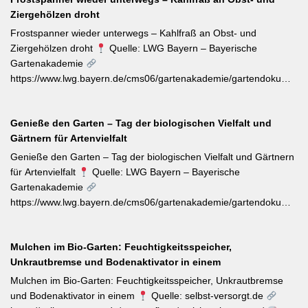
dem Boden — konsequent entfernt werden, da sie die veredelte
Ziergehölzen droht
Sorte verdrängen. Kletterrosen wie ‚Sympathie‘ müssen neues
Riebtentrieb durch Anbinden in die gewünschte Richtung geleitet
Frostspanner wieder unterwegs – Kahlfraß an Obst- und
werden. Ab Ende Juni ist die Hochblüte zudem die beste Zeit für
Ziergehölzen droht
Quelle: LWG Bayern – Bayerische
Veredelungen: robuste Sorten lassen sich jetzt mit jungen
Gartenakademie
Unterlagen zusammenbringen. Eine schnell wirkende
https://www.lwg.bayern.de/cms06/gartenakademie/gartendokumente
Stickstoffgabe nach der Hauptblüte sowie das regelmäßige
Der aktuelle Wochentipp der LWG Bayern warnt vor einem
Entfernen verblühter Triebe fördern die zweite Blühwelle im
erhöhten Aufkommen von Frostspanner-Raupen an
Spätsommer.
Genieße den Garten – Tag der biologischen Vielfalt und
Apfelbäumen, Rosen, Ahorn und Hartriegel. Die charakteristisch
Gärtnern für Artenvielfalt
„katzenbuckelnd“ krabbelenden Larven des Kleinen und Großen
Frostspanners können bei Massenbefall kahlen Fraß
Genieße den Garten – Tag der biologischen Vielfalt und Gärtnern
verursachen. Gegenmaßnahmen: Leimringe ab Herbst, gezielter
für Artenvielfalt
Quelle: LWG Bayern – Bayerische
Meisen-Förderung und – falls nötig – biologische
Gartenakademie
Pflanzenschutzmittel. [Thema-Tag: #Schädlingsbekämpfung
https://www.lwg.bayern.de/cms06/gartenakademie/gartendokumente
#Obstbaumschnitt #Pflanzenschutz]
Zum Internationalen Tag der biologischen Vielfalt (22. Mai)
erinnert die LWG Bayern daran, dass naturnahe
Mulchen im Bio-Garten: Feuchtigkeitsspeicher,
Gartenbewirtschaftung – unabhängig von der Gartengröße –
Unkrautbremse und Bodenaktivator in einem
einen messbaren Beitrag zur regionalen Artenvielfalt leistet.
Nützlingsförderung, strukturreiche Beete und der Verzicht auf
Mulchen im Bio-Garten: Feuchtigkeitsspeicher, Unkrautbremse
Pestizide sind die entscheidenden Stellschrauben. Ein
und Bodenaktivator in einem
Quelle: selbst-versorgt.de