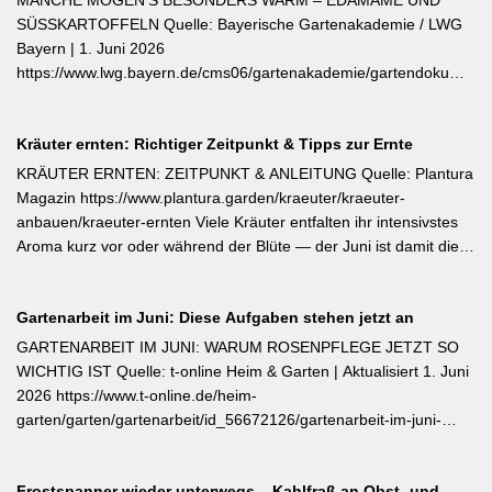
MANCHE MÖGEN’S BESONDERS WARM – EDAMAME UND
darunter sofort abschneiden – das regt neue Knospen an und
SÜSSKARTOFFELN Quelle: Bayerische Gartenakademie / LWG
verlängert die Blütezeit erheblich. [Thema-Tag: #Rosenpflege
Bayern | 1. Juni 2026
#Pflanzenpflege #Gehölze]
https://www.lwg.bayern.de/cms06/gartenakademie/gartendokumente
Edamame und Süßkartoffeln zählen zu den wärmeliebendsten
Gemüsearten und dürfen erst bei ausreichend warmem Boden
Kräuter ernten: Richtiger Zeitpunkt & Tipps zur Ernte
ins Freiland. Edamame (Garten-Soja) kann direkt gesät oder
vorgezogen werden; Staffelsaaten sind bis Anfang Juli möglich,
KRÄUTER ERNTEN: ZEITPUNKT & ANLEITUNG Quelle: Plantura
die Ernte beginnt ab August. Süßkartoffeln sind ausschließlich als
Magazin https://www.plantura.garden/kraeuter/kraeuter-
Jungpflanzen erhältlich und benötigen Wärme, Sonne und einen
anbauen/kraeuter-ernten Viele Kräuter entfalten ihr intensivstes
tiefen, durchlässigen Boden. Frisch geerntete Knollen müssen
Aroma kurz vor oder während der Blüte — der Juni ist damit die
zwei Wochen bei rund 24 °C nachreifen, damit sich Stärke in
ideale Erntezeit für Thymian, Salbei, Majoran, Oregano und
Zucker umwandelt und die Schale aushärtet.
Zitronenmelisse. Geerntet werden sollte am Vormittag nach dem
Gartenarbeit im Juni: Diese Aufgaben stehen jetzt an
Abtrocknen des Taus, bevor die Mittagshitze ätherische Öle
verflüchtigt. Beim Schnitt empfehlen sich ganze Triebspitzen statt
GARTENARBEIT IM JUNI: WARUM ROSENPFLEGE JETZT SO
einzelner Blätter — das fördert buschigen Neuaustrieb und
WICHTIG IST Quelle: t-online Heim & Garten | Aktualisiert 1. Juni
ermöglicht weitere Ernten im Sommer. Für die Trocknung werden
2026 https://www.t-online.de/heim-
Büschel kopfüber an einem schattigen, luftigen Ort aufgehängt
garten/garten/gartenarbeit/id_56672126/gartenarbeit-im-juni-
und anschließend sofort luftdicht in dunkle Behälter umgefüllt.
warum-rosenpflege-jetzt-so-wichtig-ist.html Im Rosenmonat Juni
sollten Wildtriebe — erkennbar an kleinteiligen Blättern direkt aus
Frostspanner wieder unterwegs – Kahlfraß an Obst- und