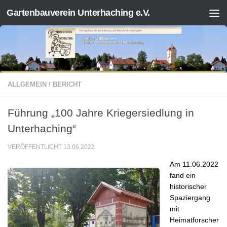
Gartenbauverein Unterhaching e.V.
Zum Inhalt springen
ALLGEMEIN
/
BERICHT
Führung „100 Jahre Kriegersiedlung in
Unterhaching“
VERÖFFENTLICHT
13.06.2022
Am 11.06.2022
fand ein
historischer
Spaziergang
mit
Heimatforscher