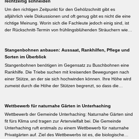
Ausgeizen kontraproduktiv ist – etwa bei buschigen Sorten, die
rechtzeitig schneiden
dem Junifall beugt der Alternanz (Abwechslung von
von Seitentrieben profitieren.
Ertragsjahren) vor. Für Äpfel und Birnen gilt: max. zwei kräftige
Um den richtigen Zeitpunkt für den Gehölzschnitt gibt es
Früchte pro Fruchtbüschel, Abstand mindestens eine Handbreit.
alljährlich viele Diskussionen und oft genug gibt es nicht die eine
Früchte in Schattenzonen vollständig entfernen.
richtige Meinung. Worin sich die Fachleute jedoch einig sind, ist
der Rückschnitt-Termin von frühlingsblühenden Sträuchern wie
Forsythie, Ranunkelstrauch und Flieder. Weiterlesen bei
gartenpraxis.de Kurzfassung: Frühlingsblüher wie Forsythie,
Stangenbohnen anbauen: Aussaat, Rankhilfen, Pflege und
Flieder und Zierkirsche bilden ihre Blütenknospen für das nächste
Sorten im Überblick
Jahr im Sommer. Der Schnitt direkt nach der Blüte (bei Flieder:
sofort nach dem Verblühen!) ist die letzte Chance – wer jetzt noch
Stangenbohnen benötigen im Gegensatz zu Buschbohnen eine
nicht geschnitten hat, sollte spätestens in den nächsten zwei
Rankhilfe. Die Triebe suchen mit kreisenden Bewegungen nach
Wochen ran. Das Grundprinzip: Überflüssige alte Triebe
einer Stütze, an der sie sich hochwinden können. Ihre Höhe wird
bodennah entfernen, damit das neue Holz ausreifen kann.
zumeist durch die Höhe der Stützen begrenzt, so dass die
Pflanzen auch noch geerntet werden können. Eine durch ihre
tiefroten Blüten besondere Stangenbohne ist die Feuerbohne.
Wettbewerb für naturnahe Gärten in Unterhaching
Weiterlesen bei meine-ernte.de Kurzfassung: Bis Mitte Juni ist die
Aussaat von Stangenbohnen direkt ins Freiland noch problemlos
Wettbewerb der Gemeinde Unterhaching: Naturnahe Gärten sind
möglich. Samen über Nacht wässern, 5–6 cm tief setzen,
fit fürs Klima und tragen zur Artenvielfalt bei. Die Gemeinde
Pflanzabstand 50 cm. Als Mittelzehrer brauchen Stangenbohnen
Unterhaching ruft erstmals zu einem Wettbewerb für naturnahe
im Gegensatz zu Buschbohnen eine moderierte Düngung
Privatgärten auf. Ziel des Wettbewerbs ist es, die biologische