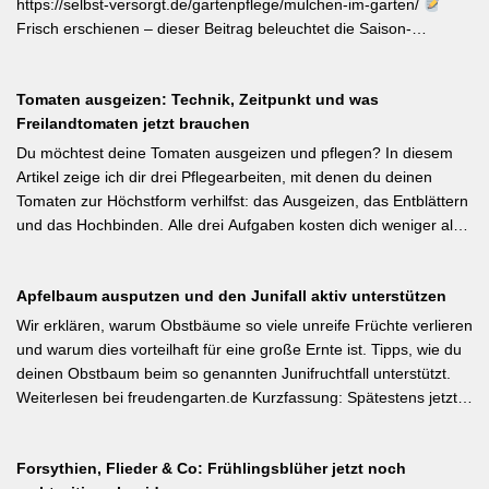
motivierender Impuls für jeden GBV-Garten. [Thema-Tag:
https://selbst-versorgt.de/gartenpflege/mulchen-im-garten/
#Biodiversität #Gartengestaltung #Naturnahergarten]
Frisch erschienen – dieser Beitrag beleuchtet die Saison-
Anpassung der Mulchstrategie: Im Frühjahr regt eine frische
Schicht das Bodenleben an, im Frühsommer schützt sie vor
Tomaten ausgeizen: Technik, Zeitpunkt und was
Austrocknung. Die ideale Schichtdicke liegt bei 5–10 cm, immer
Freilandtomaten jetzt brauchen
mit Abstand zum Pflanzenstamm, um Fäulnis zu vermeiden.
Besonders wertvoll: Häufige Fehler wie zu dicke Schichten oder
Du möchtest deine Tomaten ausgeizen und pflegen? In diesem
die Verwendung von frischem Rasenschnitt als alleiniges Material
Artikel zeige ich dir drei Pflegearbeiten, mit denen du deinen
werden klar benannt. [Thema-Tag: #Bodenpflege #Mulchen
Tomaten zur Höchstform verhilfst: das Ausgeizen, das Entblättern
#BiologischerGartenbau]
und das Hochbinden. Alle drei Aufgaben kosten dich weniger als
eine Minute pro Woche und Tomatenpflanze, sorgen aber dafür,
dass du mehr und größere Früchte erntest und der gefürchteten
Apfelbaum ausputzen und den Junifall aktiv unterstützen
Tomatenkrankheit Braunfäule vorbeugst. Weiterlesen bei
Wurzelwerk – Gartenwissen von Profis Kurzfassung: Ein bildreich
Wir erklären, warum Obstbäume so viele unreife Früchte verlieren
illustrierter Praxis-Leitfaden: Das Ausgeizen beginnt direkt nach
und warum dies vorteilhaft für eine große Ernte ist. Tipps, wie du
dem Auspflanzen und sollte wöchentlich wiederholt werden.
deinen Obstbaum beim so genannten Junifruchtfall unterstützt.
Geiztriebe morgens entfernen, damit Wunden rasch abtrocknen.
Weiterlesen bei freudengarten.de Kurzfassung: Spätestens jetzt –
Das Anbinden des Haupttriebs an Stäbe oder Schnüren
vor dem natürlichen Junifall in 3–4 Wochen – sollten überzählige
verhindert Windschäden. Für erfahrene Gärtner besonders
Früchte manuell ausgedünnt werden. Der Artikel erklärt: Nur 4–5
interessant: Der Artikel diskutiert, wann bei Freilandtomaten das
Forsythien, Flieder & Co: Frühlingsblüher jetzt noch
% der Blüten werden zu Früchten, ein rechtzeitiges Eingreifen vor