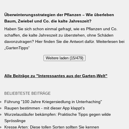
während der Wachstumsphase. Besonderes Detail: Bohnen
Vielfalt im Gemeindegebiet zu fördern und gleichzeitig durch die
gehen Symbiosen mit Knöllchenbakterien ein, die Stickstoff aus
Entsiegelung von Privatflächen einen aktiven Beitrag zur
der Luft binden – Vorfrucht-Wirkung für das nächste Gartenjahr.
Überwinterungsstrategien der Pflanzen – Wie überleben
Verbesserung des Ortsklimas zu leisten. Warum? Entsiegelte
Baum, Zwiebel und Co. die kalte Jahreszeit?
Flächen helfen… Hitze zu reduzieren Regenwasser besser zu
speichern und das Wohnumfeld insgesamt lebenswerter zu
Haben Sie sich schon einmal gefragt, wie es Pflanzen und Co.
gestalten. Insgesamt drei Gärten werden prämiert. Insgesamt drei
schaffen, die kalte Jahreszeit zu überstehen, ohne Schäden
gleichwertige Sieger werden durch eine Expertenjury, bestehend
davonzutragen? Hier finden Sie die Antwort dafür. Weiterlesen bei
aus Vertretern der Gemeinde Unterhaching sowie des
„GartenTipps“
Gartenbauvereins Unterhaching ausgewählt und prämiert. Zu
Weitere laden (15/479)
gewinnen gibt es jeweils einen Gutschein von Pflanzen-Kölle
Gartencenter im Wert von 250 Euro, ein Insektenhotel und eine
Urkunde. Die Teilnahmebedingungen, Bewertungskriterien und
Alle Beiträge zu "Interessantes aus der Garten-Welt"
das Anmeldeformular siehe auf den Seiten der Gemeinde
Unterhaching (Termin abgelaufen).
BELIEBTESTE BEITRÄGE
Führung "100 Jahre Kriegersiedlung in Unterhaching"
Raupen bestimmen - mit dieser App klappt's
Wurzelausläufer bekämpfen: Praktische Tipps gegen wilde
Sprösslinge
Kresse Arten: Diese tollen Sorten sollten Sie kennen