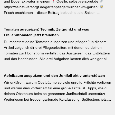
Pestizide sind die entscheidenden Stellschrauben. Ein
und Bodenaktivator in einem
Quelle: selbst-versorgt.de
motivierender Impuls für jeden GBV-Garten. [Thema-Tag:
https://selbst-versorgt.de/gartenpflege/mulchen-im-garten/
#Biodiversität #Gartengestaltung #Naturnahergarten]
Frisch erschienen – dieser Beitrag beleuchtet die Saison-
Anpassung der Mulchstrategie: Im Frühjahr regt eine frische
Schicht das Bodenleben an, im Frühsommer schützt sie vor
Tomaten ausgeizen: Technik, Zeitpunkt und was
Austrocknung. Die ideale Schichtdicke liegt bei 5–10 cm, immer
Freilandtomaten jetzt brauchen
mit Abstand zum Pflanzenstamm, um Fäulnis zu vermeiden.
Besonders wertvoll: Häufige Fehler wie zu dicke Schichten oder
Du möchtest deine Tomaten ausgeizen und pflegen? In diesem
die Verwendung von frischem Rasenschnitt als alleiniges Material
Artikel zeige ich dir drei Pflegearbeiten, mit denen du deinen
werden klar benannt. [Thema-Tag: #Bodenpflege #Mulchen
Tomaten zur Höchstform verhilfst: das Ausgeizen, das Entblättern
#BiologischerGartenbau]
und das Hochbinden. Alle drei Aufgaben kosten dich weniger als
eine Minute pro Woche und Tomatenpflanze, sorgen aber dafür,
dass du mehr und größere Früchte erntest und der gefürchteten
Apfelbaum ausputzen und den Junifall aktiv unterstützen
Tomatenkrankheit Braunfäule vorbeugst. Weiterlesen bei
Wurzelwerk – Gartenwissen von Profis Kurzfassung: Ein bildreich
Wir erklären, warum Obstbäume so viele unreife Früchte verlieren
illustrierter Praxis-Leitfaden: Das Ausgeizen beginnt direkt nach
und warum dies vorteilhaft für eine große Ernte ist. Tipps, wie du
dem Auspflanzen und sollte wöchentlich wiederholt werden.
deinen Obstbaum beim so genannten Junifruchtfall unterstützt.
Geiztriebe morgens entfernen, damit Wunden rasch abtrocknen.
Weiterlesen bei freudengarten.de Kurzfassung: Spätestens jetzt –
Das Anbinden des Haupttriebs an Stäbe oder Schnüren
vor dem natürlichen Junifall in 3–4 Wochen – sollten überzählige
verhindert Windschäden. Für erfahrene Gärtner besonders
Früchte manuell ausgedünnt werden. Der Artikel erklärt: Nur 4–5