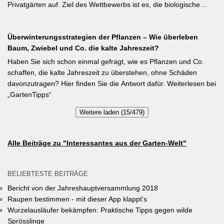
im Gegensatz zu Buschbohnen eine moderierte Düngung
Privatgärten auf. Ziel des Wettbewerbs ist es, die biologische
während der Wachstumsphase. Besonderes Detail: Bohnen
Vielfalt im Gemeindegebiet zu fördern und gleichzeitig durch die
gehen Symbiosen mit Knöllchenbakterien ein, die Stickstoff aus
Entsiegelung von Privatflächen einen aktiven Beitrag zur
der Luft binden – Vorfrucht-Wirkung für das nächste Gartenjahr.
Überwinterungsstrategien der Pflanzen – Wie überleben
Verbesserung des Ortsklimas zu leisten. Warum? Entsiegelte
Baum, Zwiebel und Co. die kalte Jahreszeit?
Flächen helfen… Hitze zu reduzieren Regenwasser besser zu
speichern und das Wohnumfeld insgesamt lebenswerter zu
Haben Sie sich schon einmal gefragt, wie es Pflanzen und Co.
gestalten. Insgesamt drei Gärten werden prämiert. Insgesamt drei
schaffen, die kalte Jahreszeit zu überstehen, ohne Schäden
gleichwertige Sieger werden durch eine Expertenjury, bestehend
davonzutragen? Hier finden Sie die Antwort dafür. Weiterlesen bei
aus Vertretern der Gemeinde Unterhaching sowie des
„GartenTipps“
Gartenbauvereins Unterhaching ausgewählt und prämiert. Zu
Weitere laden (15/479)
gewinnen gibt es jeweils einen Gutschein von Pflanzen-Kölle
Gartencenter im Wert von 250 Euro, ein Insektenhotel und eine
Urkunde. Die Teilnahmebedingungen, Bewertungskriterien und
Alle Beiträge zu "Interessantes aus der Garten-Welt"
das Anmeldeformular siehe auf den Seiten der Gemeinde
Unterhaching (Termin abgelaufen).
BELIEBTESTE BEITRÄGE
Bericht von der Jahreshauptversammlung 2018
Raupen bestimmen - mit dieser App klappt's
Wurzelausläufer bekämpfen: Praktische Tipps gegen wilde
Sprösslinge