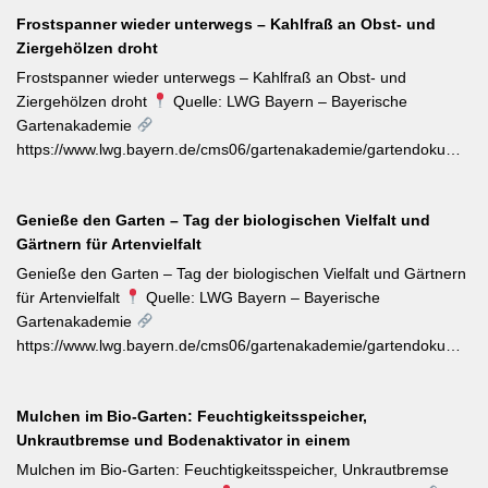
sollten Wildtriebe — erkennbar an kleinteiligen Blättern direkt aus
Frostspanner wieder unterwegs – Kahlfraß an Obst- und
dem Boden — konsequent entfernt werden, da sie die veredelte
Ziergehölzen droht
Sorte verdrängen. Kletterrosen wie ‚Sympathie‘ müssen neues
Riebtentrieb durch Anbinden in die gewünschte Richtung geleitet
Frostspanner wieder unterwegs – Kahlfraß an Obst- und
werden. Ab Ende Juni ist die Hochblüte zudem die beste Zeit für
Ziergehölzen droht
Quelle: LWG Bayern – Bayerische
Veredelungen: robuste Sorten lassen sich jetzt mit jungen
Gartenakademie
Unterlagen zusammenbringen. Eine schnell wirkende
https://www.lwg.bayern.de/cms06/gartenakademie/gartendokumente
Stickstoffgabe nach der Hauptblüte sowie das regelmäßige
Der aktuelle Wochentipp der LWG Bayern warnt vor einem
Entfernen verblühter Triebe fördern die zweite Blühwelle im
erhöhten Aufkommen von Frostspanner-Raupen an
Spätsommer.
Genieße den Garten – Tag der biologischen Vielfalt und
Apfelbäumen, Rosen, Ahorn und Hartriegel. Die charakteristisch
Gärtnern für Artenvielfalt
„katzenbuckelnd“ krabbelenden Larven des Kleinen und Großen
Frostspanners können bei Massenbefall kahlen Fraß
Genieße den Garten – Tag der biologischen Vielfalt und Gärtnern
verursachen. Gegenmaßnahmen: Leimringe ab Herbst, gezielter
für Artenvielfalt
Quelle: LWG Bayern – Bayerische
Meisen-Förderung und – falls nötig – biologische
Gartenakademie
Pflanzenschutzmittel. [Thema-Tag: #Schädlingsbekämpfung
https://www.lwg.bayern.de/cms06/gartenakademie/gartendokumente
#Obstbaumschnitt #Pflanzenschutz]
Zum Internationalen Tag der biologischen Vielfalt (22. Mai)
erinnert die LWG Bayern daran, dass naturnahe
Mulchen im Bio-Garten: Feuchtigkeitsspeicher,
Gartenbewirtschaftung – unabhängig von der Gartengröße –
Unkrautbremse und Bodenaktivator in einem
einen messbaren Beitrag zur regionalen Artenvielfalt leistet.
Nützlingsförderung, strukturreiche Beete und der Verzicht auf
Mulchen im Bio-Garten: Feuchtigkeitsspeicher, Unkrautbremse