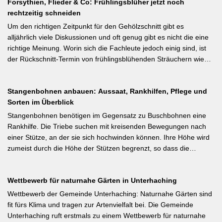
interessant: Der Artikel diskutiert, wann bei Freilandtomaten das
Forsythien, Flieder & Co: Frühlingsblüher jetzt noch
% der Blüten werden zu Früchten, ein rechtzeitiges Eingreifen vor
Ausgeizen kontraproduktiv ist – etwa bei buschigen Sorten, die
rechtzeitig schneiden
dem Junifall beugt der Alternanz (Abwechslung von
von Seitentrieben profitieren.
Ertragsjahren) vor. Für Äpfel und Birnen gilt: max. zwei kräftige
Um den richtigen Zeitpunkt für den Gehölzschnitt gibt es
Früchte pro Fruchtbüschel, Abstand mindestens eine Handbreit.
alljährlich viele Diskussionen und oft genug gibt es nicht die eine
Früchte in Schattenzonen vollständig entfernen.
richtige Meinung. Worin sich die Fachleute jedoch einig sind, ist
der Rückschnitt-Termin von frühlingsblühenden Sträuchern wie
Forsythie, Ranunkelstrauch und Flieder. Weiterlesen bei
gartenpraxis.de Kurzfassung: Frühlingsblüher wie Forsythie,
Stangenbohnen anbauen: Aussaat, Rankhilfen, Pflege und
Flieder und Zierkirsche bilden ihre Blütenknospen für das nächste
Sorten im Überblick
Jahr im Sommer. Der Schnitt direkt nach der Blüte (bei Flieder:
sofort nach dem Verblühen!) ist die letzte Chance – wer jetzt noch
Stangenbohnen benötigen im Gegensatz zu Buschbohnen eine
nicht geschnitten hat, sollte spätestens in den nächsten zwei
Rankhilfe. Die Triebe suchen mit kreisenden Bewegungen nach
Wochen ran. Das Grundprinzip: Überflüssige alte Triebe
einer Stütze, an der sie sich hochwinden können. Ihre Höhe wird
bodennah entfernen, damit das neue Holz ausreifen kann.
zumeist durch die Höhe der Stützen begrenzt, so dass die
Pflanzen auch noch geerntet werden können. Eine durch ihre
tiefroten Blüten besondere Stangenbohne ist die Feuerbohne.
Wettbewerb für naturnahe Gärten in Unterhaching
Weiterlesen bei meine-ernte.de Kurzfassung: Bis Mitte Juni ist die
Aussaat von Stangenbohnen direkt ins Freiland noch problemlos
Wettbewerb der Gemeinde Unterhaching: Naturnahe Gärten sind
möglich. Samen über Nacht wässern, 5–6 cm tief setzen,
fit fürs Klima und tragen zur Artenvielfalt bei. Die Gemeinde
Pflanzabstand 50 cm. Als Mittelzehrer brauchen Stangenbohnen
Unterhaching ruft erstmals zu einem Wettbewerb für naturnahe