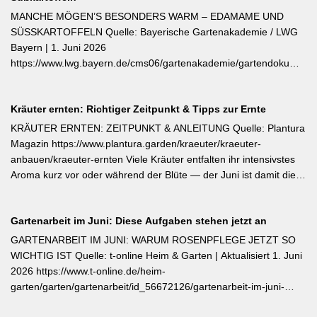
öfterblühende Sorten: Verwelkte Blüten mit 2–3 Blattstielpaaren
MANCHE MÖGEN’S BESONDERS WARM – EDAMAME UND
darunter sofort abschneiden – das regt neue Knospen an und
SÜSSKARTOFFELN Quelle: Bayerische Gartenakademie / LWG
verlängert die Blütezeit erheblich. [Thema-Tag: #Rosenpflege
Bayern | 1. Juni 2026
#Pflanzenpflege #Gehölze]
https://www.lwg.bayern.de/cms06/gartenakademie/gartendokumente
Edamame und Süßkartoffeln zählen zu den wärmeliebendsten
Gemüsearten und dürfen erst bei ausreichend warmem Boden
Kräuter ernten: Richtiger Zeitpunkt & Tipps zur Ernte
ins Freiland. Edamame (Garten-Soja) kann direkt gesät oder
vorgezogen werden; Staffelsaaten sind bis Anfang Juli möglich,
KRÄUTER ERNTEN: ZEITPUNKT & ANLEITUNG Quelle: Plantura
die Ernte beginnt ab August. Süßkartoffeln sind ausschließlich als
Magazin https://www.plantura.garden/kraeuter/kraeuter-
Jungpflanzen erhältlich und benötigen Wärme, Sonne und einen
anbauen/kraeuter-ernten Viele Kräuter entfalten ihr intensivstes
tiefen, durchlässigen Boden. Frisch geerntete Knollen müssen
Aroma kurz vor oder während der Blüte — der Juni ist damit die
zwei Wochen bei rund 24 °C nachreifen, damit sich Stärke in
ideale Erntezeit für Thymian, Salbei, Majoran, Oregano und
Zucker umwandelt und die Schale aushärtet.
Zitronenmelisse. Geerntet werden sollte am Vormittag nach dem
Gartenarbeit im Juni: Diese Aufgaben stehen jetzt an
Abtrocknen des Taus, bevor die Mittagshitze ätherische Öle
verflüchtigt. Beim Schnitt empfehlen sich ganze Triebspitzen statt
GARTENARBEIT IM JUNI: WARUM ROSENPFLEGE JETZT SO
einzelner Blätter — das fördert buschigen Neuaustrieb und
WICHTIG IST Quelle: t-online Heim & Garten | Aktualisiert 1. Juni
ermöglicht weitere Ernten im Sommer. Für die Trocknung werden
2026 https://www.t-online.de/heim-
Büschel kopfüber an einem schattigen, luftigen Ort aufgehängt
garten/garten/gartenarbeit/id_56672126/gartenarbeit-im-juni-
und anschließend sofort luftdicht in dunkle Behälter umgefüllt.
warum-rosenpflege-jetzt-so-wichtig-ist.html Im Rosenmonat Juni