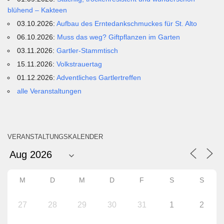
blühend – Kakteen
03.10.2026:
Aufbau des Erntedankschmuckes für St. Alto
06.10.2026:
Muss das weg? Giftpflanzen im Garten
03.11.2026:
Gartler-Stammtisch
15.11.2026:
Volkstrauertag
01.12.2026:
Adventliches Gartlertreffen
alle Veranstaltungen
VERANSTALTUNGSKALENDER
M
D
M
D
F
S
S
27
28
29
30
31
1
2