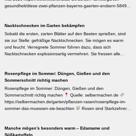
gesundheit/diese-zwei-pflanzen-bayerns-gaerten-erobern-584991
Als Bayerische Pflanze des Jahres 2026 wurde die Calibrachoa
‚Feenstaub‘ gekürt — eine Hängeglöckchen-Sorte mit pink-rosa
Nacktschnecken im Garten bekämpfen
gemusterten Blüten, die ohne Ausputzen von Frühsommer bis
Herbst reich blüht und sich hervorragend für Balkonkästen und
Sobald die ersten, zarten Blätter auf den Beeten sprießen, sind
Ampeln eignet. Die Bayerische Genusspflanze des Jahres 2026
sie zur Stelle: gefräßige Nacktschnecken. Sie mögen es warm
ist die Erdbeere ‚Lilly Waldberry‘, die durch ihr intensiv
und feucht. Verregnete Sommer führen dazu, dass sich
waldbeererinnerndes Aroma überzeugt und ab Juni durchgehend
Nacktschnecken explosionsartig vermehren. Sie fressen alle
bis August Früchte trägt. Beide Sorten wurden von Starkköchin
jungen Triebe von Stauden, Gemüse und Salat oder auch
Diana Burkel offiziell getauft und sind über mehr als 200
Blumen. Was Sie gegen die Schädlinge tun können, lesen Sie
bayerische Gärtnereien erhältlich. Wer auf regional empfohlene
Rosenpflege im Sommer: Düngen, Gießen und den
hier. Weiterlesen bei MDR-Garten
Pflanzen setzen möchte, liegt mit diesen beiden Sorten für Balkon
Sommerschnitt richtig machen
und Nutzgarten genau richtig.
Rosenpflege im Sommer: Düngen, Gießen und den
Sommerschnitt richtig machen
Quelle: selbermachen.de
https://selbermachen.de/garten/pflanzen-rasen/rosenpflege-im-
sommer-das-muessen-sie-beachten
Rosen sind Starkzehrer –
jetzt nach der ersten Blüte brauchen sie organischen Dünger
(Kompost, Hornspäne, Brennnesseljauche). Die Düngung sollte
Manche mögen’s besonders warm – Edamame und
bis Mitte Juli abgeschlossen sein, damit sich die Pflanzen auf die
Süßkartoffeln
Überwinterung vorbereiten können. Der entscheidende Tipp für