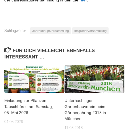
der Jahreshauptversammlung finden Sie
hier
.
Schlagwörter:
Jahreshauptversammlung
mitgliederversammlung
FÜR DICH VIELLEICHT EBENFALLS
INTERESSANT …
Einladung zur Pflanzen-
Unterhachinger
Tauschbörse am Samstag,
Gartenbauverein beim
05. Mai 2026
Gärtnerjahrtag 2018 in
München
04.05.2026
11.08.2018