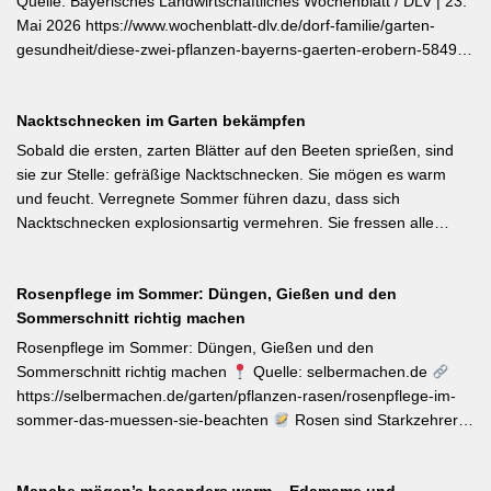
Quelle: Bayerisches Landwirtschaftliches Wochenblatt / DLV | 23.
Mai 2026 https://www.wochenblatt-dlv.de/dorf-familie/garten-
gesundheit/diese-zwei-pflanzen-bayerns-gaerten-erobern-584991
Als Bayerische Pflanze des Jahres 2026 wurde die Calibrachoa
‚Feenstaub‘ gekürt — eine Hängeglöckchen-Sorte mit pink-rosa
Nacktschnecken im Garten bekämpfen
gemusterten Blüten, die ohne Ausputzen von Frühsommer bis
Herbst reich blüht und sich hervorragend für Balkonkästen und
Sobald die ersten, zarten Blätter auf den Beeten sprießen, sind
Ampeln eignet. Die Bayerische Genusspflanze des Jahres 2026
sie zur Stelle: gefräßige Nacktschnecken. Sie mögen es warm
ist die Erdbeere ‚Lilly Waldberry‘, die durch ihr intensiv
und feucht. Verregnete Sommer führen dazu, dass sich
waldbeererinnerndes Aroma überzeugt und ab Juni durchgehend
Nacktschnecken explosionsartig vermehren. Sie fressen alle
bis August Früchte trägt. Beide Sorten wurden von Starkköchin
jungen Triebe von Stauden, Gemüse und Salat oder auch
Diana Burkel offiziell getauft und sind über mehr als 200
Blumen. Was Sie gegen die Schädlinge tun können, lesen Sie
bayerische Gärtnereien erhältlich. Wer auf regional empfohlene
Rosenpflege im Sommer: Düngen, Gießen und den
hier. Weiterlesen bei MDR-Garten
Pflanzen setzen möchte, liegt mit diesen beiden Sorten für Balkon
Sommerschnitt richtig machen
und Nutzgarten genau richtig.
Rosenpflege im Sommer: Düngen, Gießen und den
Sommerschnitt richtig machen
Quelle: selbermachen.de
https://selbermachen.de/garten/pflanzen-rasen/rosenpflege-im-
sommer-das-muessen-sie-beachten
Rosen sind Starkzehrer –
jetzt nach der ersten Blüte brauchen sie organischen Dünger
(Kompost, Hornspäne, Brennnesseljauche). Die Düngung sollte