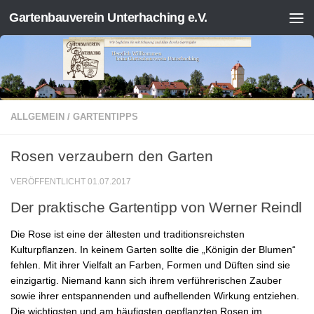
Gartenbauverein Unterhaching e.V.
Zum Inhalt springen
ALLGEMEIN
/
GARTENTIPPS
Rosen verzaubern den Garten
VERÖFFENTLICHT
01.07.2017
Der praktische Gartentipp von Werner Reindl
Die Rose ist eine der ältesten und traditionsreichsten
Kulturpflanzen. In keinem Garten sollte die „Königin der Blumen“
fehlen. Mit ihrer Vielfalt an Farben, Formen und Düften sind sie
einzigartig. Niemand kann sich ihrem verführerischen Zauber
sowie ihrer entspannenden und aufhellenden Wirkung entziehen.
Die wichtigsten und am häufigsten gepflanzten Rosen im