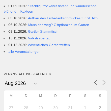
01.09.2026:
Stachlig, trockenresistent und wunderschön
blühend – Kakteen
03.10.2026:
Aufbau des Erntedankschmuckes für St. Alto
06.10.2026:
Muss das weg? Giftpflanzen im Garten
03.11.2026:
Gartler-Stammtisch
15.11.2026:
Volkstrauertag
01.12.2026:
Adventliches Gartlertreffen
alle Veranstaltungen
VERANSTALTUNGSKALENDER
M
D
M
D
F
S
S
27
28
29
30
31
1
2