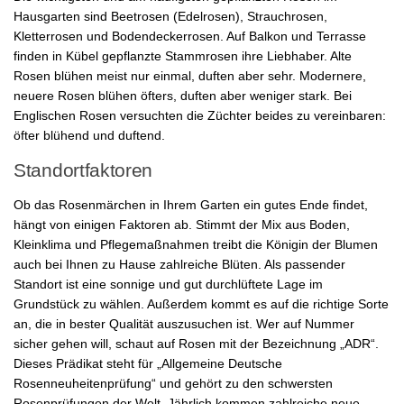
Hausgarten sind Beetrosen (Edelrosen), Strauchrosen,
Kletterrosen und Bodendeckerrosen. Auf Balkon und Terrasse
finden in Kübel gepflanzte Stammrosen ihre Liebhaber. Alte
Rosen blühen meist nur einmal, duften aber sehr. Modernere,
neuere Rosen blühen öfters, duften aber weniger stark. Bei
Englischen Rosen versuchten die Züchter beides zu vereinbaren:
öfter blühend und duftend.
Standortfaktoren
Ob das Rosenmärchen in Ihrem Garten ein gutes Ende findet,
hängt von einigen Faktoren ab. Stimmt der Mix aus Boden,
Kleinklima und Pflegemaßnahmen treibt die Königin der Blumen
auch bei Ihnen zu Hause zahlreiche Blüten. Als passender
Standort ist eine sonnige und gut durchlüftete Lage im
Grundstück zu wählen. Außerdem kommt es auf die richtige Sorte
an, die in bester Qualität auszusuchen ist. Wer auf Nummer
sicher gehen will, schaut auf Rosen mit der Bezeichnung „ADR“.
Dieses Prädikat steht für „Allgemeine Deutsche
Rosenneuheitenprüfung“ und gehört zu den schwersten
Rosenprüfungen der Welt. Jährlich kommen zahlreiche neue