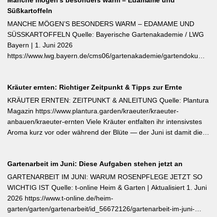
Manche mögen’s besonders warm – Edamame und
bis Mitte Juli abgeschlossen sein, damit sich die Pflanzen auf die
Süßkartoffeln
Überwinterung vorbereiten können. Der entscheidende Tipp für
öfterblühende Sorten: Verwelkte Blüten mit 2–3 Blattstielpaaren
MANCHE MÖGEN’S BESONDERS WARM – EDAMAME UND
darunter sofort abschneiden – das regt neue Knospen an und
SÜSSKARTOFFELN Quelle: Bayerische Gartenakademie / LWG
verlängert die Blütezeit erheblich. [Thema-Tag: #Rosenpflege
Bayern | 1. Juni 2026
#Pflanzenpflege #Gehölze]
https://www.lwg.bayern.de/cms06/gartenakademie/gartendokumente
Edamame und Süßkartoffeln zählen zu den wärmeliebendsten
Gemüsearten und dürfen erst bei ausreichend warmem Boden
Kräuter ernten: Richtiger Zeitpunkt & Tipps zur Ernte
ins Freiland. Edamame (Garten-Soja) kann direkt gesät oder
vorgezogen werden; Staffelsaaten sind bis Anfang Juli möglich,
KRÄUTER ERNTEN: ZEITPUNKT & ANLEITUNG Quelle: Plantura
die Ernte beginnt ab August. Süßkartoffeln sind ausschließlich als
Magazin https://www.plantura.garden/kraeuter/kraeuter-
Jungpflanzen erhältlich und benötigen Wärme, Sonne und einen
anbauen/kraeuter-ernten Viele Kräuter entfalten ihr intensivstes
tiefen, durchlässigen Boden. Frisch geerntete Knollen müssen
Aroma kurz vor oder während der Blüte — der Juni ist damit die
zwei Wochen bei rund 24 °C nachreifen, damit sich Stärke in
ideale Erntezeit für Thymian, Salbei, Majoran, Oregano und
Zucker umwandelt und die Schale aushärtet.
Zitronenmelisse. Geerntet werden sollte am Vormittag nach dem
Gartenarbeit im Juni: Diese Aufgaben stehen jetzt an
Abtrocknen des Taus, bevor die Mittagshitze ätherische Öle
verflüchtigt. Beim Schnitt empfehlen sich ganze Triebspitzen statt
GARTENARBEIT IM JUNI: WARUM ROSENPFLEGE JETZT SO
einzelner Blätter — das fördert buschigen Neuaustrieb und
WICHTIG IST Quelle: t-online Heim & Garten | Aktualisiert 1. Juni
ermöglicht weitere Ernten im Sommer. Für die Trocknung werden
2026 https://www.t-online.de/heim-
Büschel kopfüber an einem schattigen, luftigen Ort aufgehängt
garten/garten/gartenarbeit/id_56672126/gartenarbeit-im-juni-