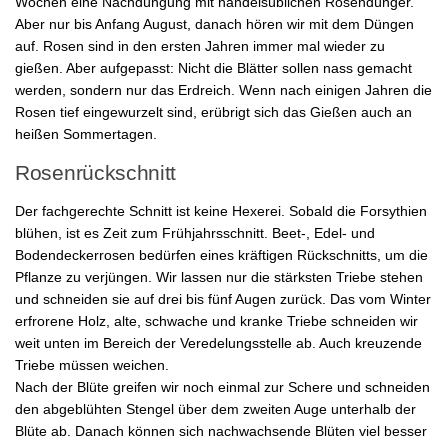
Wochen eine Nachdüngung mit handelsüblichen Rosendünger.
Aber nur bis Anfang August, danach hören wir mit dem Düngen
auf. Rosen sind in den ersten Jahren immer mal wieder zu
gießen. Aber aufgepasst: Nicht die Blätter sollen nass gemacht
werden, sondern nur das Erdreich. Wenn nach einigen Jahren die
Rosen tief eingewurzelt sind, erübrigt sich das Gießen auch an
heißen Sommertagen.
Rosenrückschnitt
Der fachgerechte Schnitt ist keine Hexerei. Sobald die Forsythien
blühen, ist es Zeit zum Frühjahrsschnitt. Beet-, Edel- und
Bodendeckerrosen bedürfen eines kräftigen Rückschnitts, um die
Pflanze zu verjüngen. Wir lassen nur die stärksten Triebe stehen
und schneiden sie auf drei bis fünf Augen zurück. Das vom Winter
erfrorene Holz, alte, schwache und kranke Triebe schneiden wir
weit unten im Bereich der Veredelungsstelle ab. Auch kreuzende
Triebe müssen weichen.
Nach der Blüte greifen wir noch einmal zur Schere und schneiden
den abgeblühten Stengel über dem zweiten Auge unterhalb der
Blüte ab. Danach können sich nachwachsende Blüten viel besser