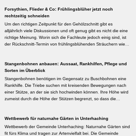
verhindert Windschäden. Für erfahrene Gärtner besonders
Früchte manuell ausgedünnt werden. Der Artikel erklärt: Nur 4–5
interessant: Der Artikel diskutiert, wann bei Freilandtomaten das
Forsythien, Flieder & Co: Frühlingsblüher jetzt noch
% der Blüten werden zu Früchten, ein rechtzeitiges Eingreifen vor
Ausgeizen kontraproduktiv ist – etwa bei buschigen Sorten, die
rechtzeitig schneiden
dem Junifall beugt der Alternanz (Abwechslung von
von Seitentrieben profitieren.
Ertragsjahren) vor. Für Äpfel und Birnen gilt: max. zwei kräftige
Um den richtigen Zeitpunkt für den Gehölzschnitt gibt es
Früchte pro Fruchtbüschel, Abstand mindestens eine Handbreit.
alljährlich viele Diskussionen und oft genug gibt es nicht die eine
Früchte in Schattenzonen vollständig entfernen.
richtige Meinung. Worin sich die Fachleute jedoch einig sind, ist
der Rückschnitt-Termin von frühlingsblühenden Sträuchern wie
Forsythie, Ranunkelstrauch und Flieder. Weiterlesen bei
gartenpraxis.de Kurzfassung: Frühlingsblüher wie Forsythie,
Stangenbohnen anbauen: Aussaat, Rankhilfen, Pflege und
Flieder und Zierkirsche bilden ihre Blütenknospen für das nächste
Sorten im Überblick
Jahr im Sommer. Der Schnitt direkt nach der Blüte (bei Flieder:
sofort nach dem Verblühen!) ist die letzte Chance – wer jetzt noch
Stangenbohnen benötigen im Gegensatz zu Buschbohnen eine
nicht geschnitten hat, sollte spätestens in den nächsten zwei
Rankhilfe. Die Triebe suchen mit kreisenden Bewegungen nach
Wochen ran. Das Grundprinzip: Überflüssige alte Triebe
einer Stütze, an der sie sich hochwinden können. Ihre Höhe wird
bodennah entfernen, damit das neue Holz ausreifen kann.
zumeist durch die Höhe der Stützen begrenzt, so dass die
Pflanzen auch noch geerntet werden können. Eine durch ihre
tiefroten Blüten besondere Stangenbohne ist die Feuerbohne.
Wettbewerb für naturnahe Gärten in Unterhaching
Weiterlesen bei meine-ernte.de Kurzfassung: Bis Mitte Juni ist die
Aussaat von Stangenbohnen direkt ins Freiland noch problemlos
Wettbewerb der Gemeinde Unterhaching: Naturnahe Gärten sind
möglich. Samen über Nacht wässern, 5–6 cm tief setzen,
fit fürs Klima und tragen zur Artenvielfalt bei. Die Gemeinde