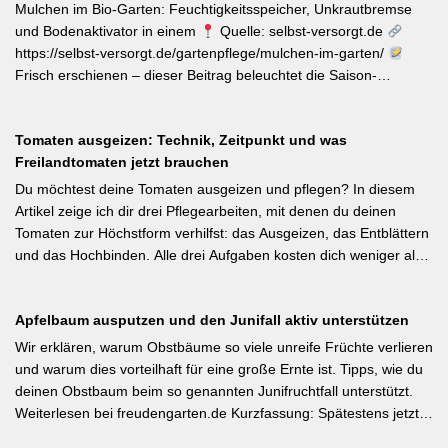
Nützlingsförderung, strukturreiche Beete und der Verzicht auf
Mulchen im Bio-Garten: Feuchtigkeitsspeicher, Unkrautbremse
Pestizide sind die entscheidenden Stellschrauben. Ein
und Bodenaktivator in einem
Quelle: selbst-versorgt.de
motivierender Impuls für jeden GBV-Garten. [Thema-Tag:
https://selbst-versorgt.de/gartenpflege/mulchen-im-garten/
#Biodiversität #Gartengestaltung #Naturnahergarten]
Frisch erschienen – dieser Beitrag beleuchtet die Saison-
Anpassung der Mulchstrategie: Im Frühjahr regt eine frische
Schicht das Bodenleben an, im Frühsommer schützt sie vor
Tomaten ausgeizen: Technik, Zeitpunkt und was
Austrocknung. Die ideale Schichtdicke liegt bei 5–10 cm, immer
Freilandtomaten jetzt brauchen
mit Abstand zum Pflanzenstamm, um Fäulnis zu vermeiden.
Besonders wertvoll: Häufige Fehler wie zu dicke Schichten oder
Du möchtest deine Tomaten ausgeizen und pflegen? In diesem
die Verwendung von frischem Rasenschnitt als alleiniges Material
Artikel zeige ich dir drei Pflegearbeiten, mit denen du deinen
werden klar benannt. [Thema-Tag: #Bodenpflege #Mulchen
Tomaten zur Höchstform verhilfst: das Ausgeizen, das Entblättern
#BiologischerGartenbau]
und das Hochbinden. Alle drei Aufgaben kosten dich weniger als
eine Minute pro Woche und Tomatenpflanze, sorgen aber dafür,
dass du mehr und größere Früchte erntest und der gefürchteten
Apfelbaum ausputzen und den Junifall aktiv unterstützen
Tomatenkrankheit Braunfäule vorbeugst. Weiterlesen bei
Wurzelwerk – Gartenwissen von Profis Kurzfassung: Ein bildreich
Wir erklären, warum Obstbäume so viele unreife Früchte verlieren
illustrierter Praxis-Leitfaden: Das Ausgeizen beginnt direkt nach
und warum dies vorteilhaft für eine große Ernte ist. Tipps, wie du
dem Auspflanzen und sollte wöchentlich wiederholt werden.
deinen Obstbaum beim so genannten Junifruchtfall unterstützt.
Geiztriebe morgens entfernen, damit Wunden rasch abtrocknen.
Weiterlesen bei freudengarten.de Kurzfassung: Spätestens jetzt –
Das Anbinden des Haupttriebs an Stäbe oder Schnüren
vor dem natürlichen Junifall in 3–4 Wochen – sollten überzählige