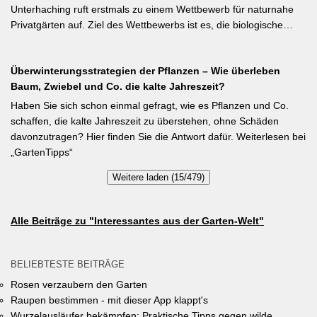
Pflanzabstand 50 cm. Als Mittelzehrer brauchen Stangenbohnen
Unterhaching ruft erstmals zu einem Wettbewerb für naturnahe
im Gegensatz zu Buschbohnen eine moderierte Düngung
Privatgärten auf. Ziel des Wettbewerbs ist es, die biologische
während der Wachstumsphase. Besonderes Detail: Bohnen
Vielfalt im Gemeindegebiet zu fördern und gleichzeitig durch die
gehen Symbiosen mit Knöllchenbakterien ein, die Stickstoff aus
Entsiegelung von Privatflächen einen aktiven Beitrag zur
der Luft binden – Vorfrucht-Wirkung für das nächste Gartenjahr.
Überwinterungsstrategien der Pflanzen – Wie überleben
Verbesserung des Ortsklimas zu leisten. Warum? Entsiegelte
Baum, Zwiebel und Co. die kalte Jahreszeit?
Flächen helfen… Hitze zu reduzieren Regenwasser besser zu
speichern und das Wohnumfeld insgesamt lebenswerter zu
Haben Sie sich schon einmal gefragt, wie es Pflanzen und Co.
gestalten. Insgesamt drei Gärten werden prämiert. Insgesamt drei
schaffen, die kalte Jahreszeit zu überstehen, ohne Schäden
gleichwertige Sieger werden durch eine Expertenjury, bestehend
davonzutragen? Hier finden Sie die Antwort dafür. Weiterlesen bei
aus Vertretern der Gemeinde Unterhaching sowie des
„GartenTipps“
Gartenbauvereins Unterhaching ausgewählt und prämiert. Zu
Weitere laden (15/479)
gewinnen gibt es jeweils einen Gutschein von Pflanzen-Kölle
Gartencenter im Wert von 250 Euro, ein Insektenhotel und eine
Urkunde. Die Teilnahmebedingungen, Bewertungskriterien und
Alle Beiträge zu "Interessantes aus der Garten-Welt"
das Anmeldeformular siehe auf den Seiten der Gemeinde
Unterhaching (Termin abgelaufen).
BELIEBTESTE BEITRÄGE
Rosen verzaubern den Garten
Raupen bestimmen - mit dieser App klappt's
Wurzelausläufer bekämpfen: Praktische Tipps gegen wilde