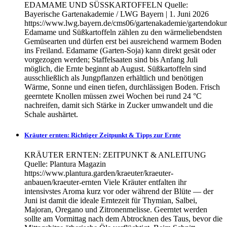
EDAMAME UND SÜSSKARTOFFELN Quelle:
Bayerische Gartenakademie / LWG Bayern | 1. Juni 2026
https://www.lwg.bayern.de/cms06/gartenakademie/gartendoku
Edamame und Süßkartoffeln zählen zu den wärmeliebendsten
Gemüsearten und dürfen erst bei ausreichend warmem Boden
ins Freiland. Edamame (Garten-Soja) kann direkt gesät oder
vorgezogen werden; Staffelsaaten sind bis Anfang Juli
möglich, die Ernte beginnt ab August. Süßkartoffeln sind
ausschließlich als Jungpflanzen erhältlich und benötigen
Wärme, Sonne und einen tiefen, durchlässigen Boden. Frisch
geerntete Knollen müssen zwei Wochen bei rund 24 °C
nachreifen, damit sich Stärke in Zucker umwandelt und die
Schale aushärtet.
Kräuter ernten: Richtiger Zeitpunkt & Tipps zur Ernte
KRÄUTER ERNTEN: ZEITPUNKT & ANLEITUNG
Quelle: Plantura Magazin
https://www.plantura.garden/kraeuter/kraeuter-
anbauen/kraeuter-ernten Viele Kräuter entfalten ihr
intensivstes Aroma kurz vor oder während der Blüte — der
Juni ist damit die ideale Erntezeit für Thymian, Salbei,
Majoran, Oregano und Zitronenmelisse. Geerntet werden
sollte am Vormittag nach dem Abtrocknen des Taus, bevor die