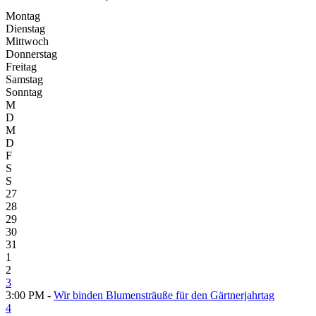
Montag
Dienstag
Mittwoch
Donnerstag
Freitag
Samstag
Sonntag
M
D
M
D
F
S
S
27
28
29
30
31
1
2
3
3:00 PM -
Wir binden Blumensträuße für den Gärtnerjahrtag
4