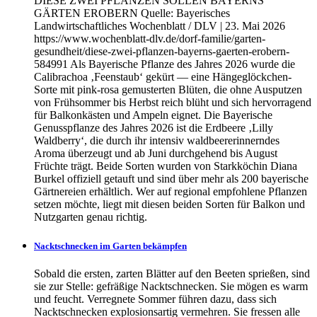
DIESE ZWEI PFLANZEN SOLLEN BAYERNS
GÄRTEN EROBERN Quelle: Bayerisches
Landwirtschaftliches Wochenblatt / DLV | 23. Mai 2026
https://www.wochenblatt-dlv.de/dorf-familie/garten-
gesundheit/diese-zwei-pflanzen-bayerns-gaerten-erobern-
584991 Als Bayerische Pflanze des Jahres 2026 wurde die
Calibrachoa ‚Feenstaub‘ gekürt — eine Hängeglöckchen-
Sorte mit pink-rosa gemusterten Blüten, die ohne Ausputzen
von Frühsommer bis Herbst reich blüht und sich hervorragend
für Balkonkästen und Ampeln eignet. Die Bayerische
Genusspflanze des Jahres 2026 ist die Erdbeere ‚Lilly
Waldberry‘, die durch ihr intensiv waldbeererinnerndes
Aroma überzeugt und ab Juni durchgehend bis August
Früchte trägt. Beide Sorten wurden von Starkköchin Diana
Burkel offiziell getauft und sind über mehr als 200 bayerische
Gärtnereien erhältlich. Wer auf regional empfohlene Pflanzen
setzen möchte, liegt mit diesen beiden Sorten für Balkon und
Nutzgarten genau richtig.
Nacktschnecken im Garten bekämpfen
Sobald die ersten, zarten Blätter auf den Beeten sprießen, sind
sie zur Stelle: gefräßige Nacktschnecken. Sie mögen es warm
und feucht. Verregnete Sommer führen dazu, dass sich
Nacktschnecken explosionsartig vermehren. Sie fressen alle