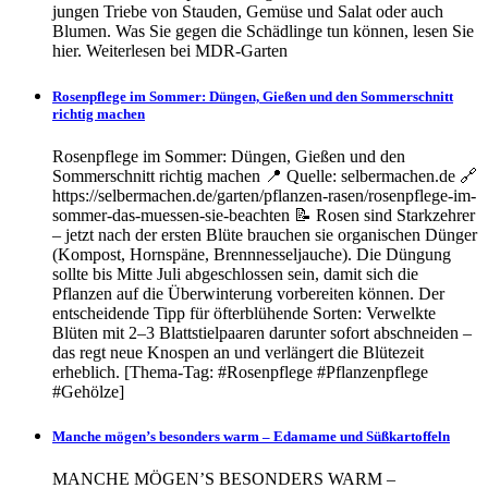
jungen Triebe von Stauden, Gemüse und Salat oder auch
Blumen. Was Sie gegen die Schädlinge tun können, lesen Sie
hier. Weiterlesen bei MDR-Garten
Rosenpflege im Sommer: Düngen, Gießen und den Sommerschnitt
richtig machen
Rosenpflege im Sommer: Düngen, Gießen und den
Sommerschnitt richtig machen 📍 Quelle: selbermachen.de 🔗
https://selbermachen.de/garten/pflanzen-rasen/rosenpflege-im-
sommer-das-muessen-sie-beachten 📝 Rosen sind Starkzehrer
– jetzt nach der ersten Blüte brauchen sie organischen Dünger
(Kompost, Hornspäne, Brennnesseljauche). Die Düngung
sollte bis Mitte Juli abgeschlossen sein, damit sich die
Pflanzen auf die Überwinterung vorbereiten können. Der
entscheidende Tipp für öfterblühende Sorten: Verwelkte
Blüten mit 2–3 Blattstielpaaren darunter sofort abschneiden –
das regt neue Knospen an und verlängert die Blütezeit
erheblich. [Thema-Tag: #Rosenpflege #Pflanzenpflege
#Gehölze]
Manche mögen’s besonders warm – Edamame und Süßkartoffeln
MANCHE MÖGEN’S BESONDERS WARM –