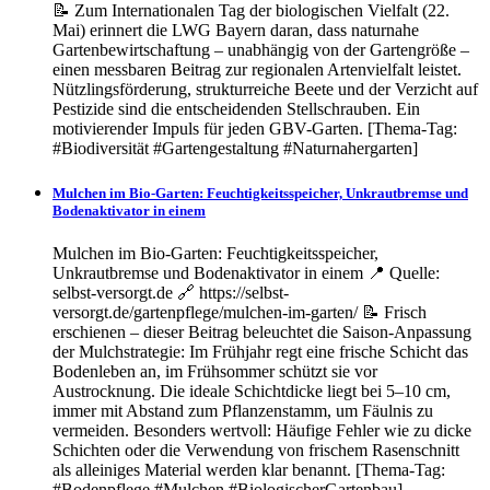
📝 Zum Internationalen Tag der biologischen Vielfalt (22.
Mai) erinnert die LWG Bayern daran, dass naturnahe
Gartenbewirtschaftung – unabhängig von der Gartengröße –
einen messbaren Beitrag zur regionalen Artenvielfalt leistet.
Nützlingsförderung, strukturreiche Beete und der Verzicht auf
Pestizide sind die entscheidenden Stellschrauben. Ein
motivierender Impuls für jeden GBV-Garten. [Thema-Tag:
#Biodiversität #Gartengestaltung #Naturnahergarten]
Mulchen im Bio-Garten: Feuchtigkeitsspeicher, Unkrautbremse und
Bodenaktivator in einem
Mulchen im Bio-Garten: Feuchtigkeitsspeicher,
Unkrautbremse und Bodenaktivator in einem 📍 Quelle:
selbst-versorgt.de 🔗 https://selbst-
versorgt.de/gartenpflege/mulchen-im-garten/ 📝 Frisch
erschienen – dieser Beitrag beleuchtet die Saison-Anpassung
der Mulchstrategie: Im Frühjahr regt eine frische Schicht das
Bodenleben an, im Frühsommer schützt sie vor
Austrocknung. Die ideale Schichtdicke liegt bei 5–10 cm,
immer mit Abstand zum Pflanzenstamm, um Fäulnis zu
vermeiden. Besonders wertvoll: Häufige Fehler wie zu dicke
Schichten oder die Verwendung von frischem Rasenschnitt
als alleiniges Material werden klar benannt. [Thema-Tag:
#Bodenpflege #Mulchen #BiologischerGartenbau]