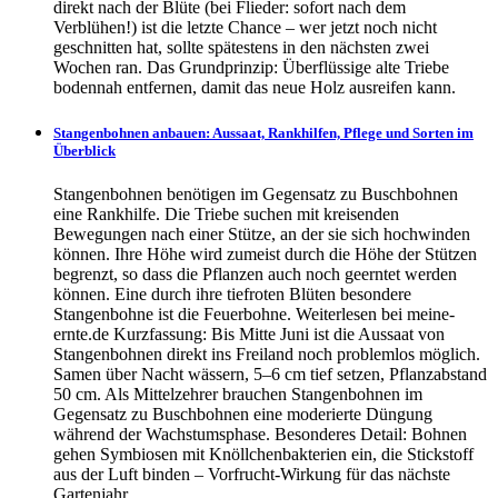
direkt nach der Blüte (bei Flieder: sofort nach dem
Verblühen!) ist die letzte Chance – wer jetzt noch nicht
geschnitten hat, sollte spätestens in den nächsten zwei
Wochen ran. Das Grundprinzip: Überflüssige alte Triebe
bodennah entfernen, damit das neue Holz ausreifen kann.
Stangenbohnen anbauen: Aussaat, Rankhilfen, Pflege und Sorten im
Überblick
Stangenbohnen benötigen im Gegensatz zu Buschbohnen
eine Rankhilfe. Die Triebe suchen mit kreisenden
Bewegungen nach einer Stütze, an der sie sich hochwinden
können. Ihre Höhe wird zumeist durch die Höhe der Stützen
begrenzt, so dass die Pflanzen auch noch geerntet werden
können. Eine durch ihre tiefroten Blüten besondere
Stangenbohne ist die Feuerbohne. Weiterlesen bei meine-
ernte.de Kurzfassung: Bis Mitte Juni ist die Aussaat von
Stangenbohnen direkt ins Freiland noch problemlos möglich.
Samen über Nacht wässern, 5–6 cm tief setzen, Pflanzabstand
50 cm. Als Mittelzehrer brauchen Stangenbohnen im
Gegensatz zu Buschbohnen eine moderierte Düngung
während der Wachstumsphase. Besonderes Detail: Bohnen
gehen Symbiosen mit Knöllchenbakterien ein, die Stickstoff
aus der Luft binden – Vorfrucht-Wirkung für das nächste
Gartenjahr.