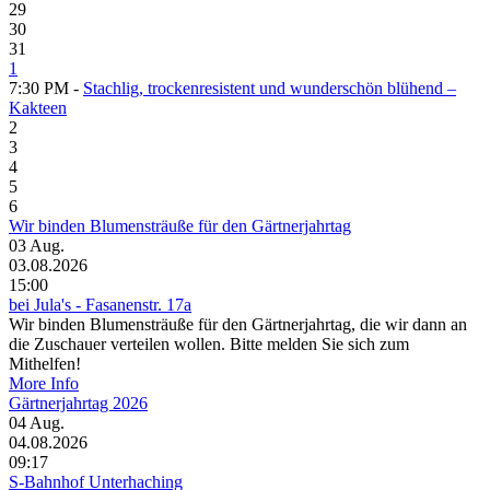
29
30
31
1
7:30 PM -
Stachlig, trockenresistent und wunderschön blühend –
Kakteen
2
3
4
5
6
Wir binden Blumensträuße für den Gärtnerjahrtag
03
Aug.
03.08.2026
15:00
bei Jula's - Fasanenstr. 17a
Wir binden Blumensträuße für den Gärtnerjahrtag, die wir dann an
die Zuschauer verteilen wollen. Bitte melden Sie sich zum
Mithelfen!
More Info
Gärtnerjahrtag 2026
04
Aug.
04.08.2026
09:17
S-Bahnhof Unterhaching