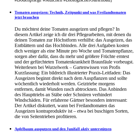
Tomaten ausgeizen: Technik, Zeitpunkt und was Freilandtomaten
jetzt brauchen
Du möchtest deine Tomaten ausgeizen und pflegen? In
diesem Artikel zeige ich dir drei Pflegearbeiten, mit denen du
deinen Tomaten zur Höchstform verhilfst: das Ausgeizen, das
Entblättern und das Hochbinden. Alle drei Aufgaben kosten
dich weniger als eine Minute pro Woche und Tomatenpflanze,
sorgen aber dafür, dass du mehr und größere Früchte erntest
und der gefürchteten Tomatenkrankheit Braunfäule vorbeugst.
Weiterlesen bei Wurzelwerk – Gartenwissen von Profis
Kurzfassung: Ein bildreich illustrierter Praxis-Leitfaden: Das
Ausgeizen beginnt direkt nach dem Auspflanzen und sollte
wöchentlich wiederholt werden. Geiztriebe morgens
entfernen, damit Wunden rasch abtrocknen. Das Anbinden
des Haupttriebs an Stäbe oder Schnüren verhindert
Windschäden. Für erfahrene Gärtner besonders interessant:
Der Artikel diskutiert, wann bei Freilandtomaten das
Ausgeizen kontraproduktiv ist – etwa bei buschigen Sorten,
die von Seitentrieben profitieren.
Apfelbaum ausputzen und den Junifall aktiv unterstützen