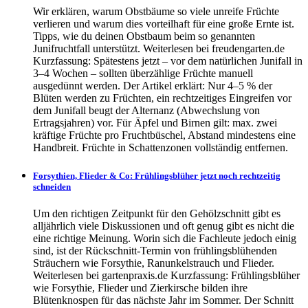
Wir erklären, warum Obstbäume so viele unreife Früchte
verlieren und warum dies vorteilhaft für eine große Ernte ist.
Tipps, wie du deinen Obstbaum beim so genannten
Junifruchtfall unterstützt. Weiterlesen bei freudengarten.de
Kurzfassung: Spätestens jetzt – vor dem natürlichen Junifall in
3–4 Wochen – sollten überzählige Früchte manuell
ausgedünnt werden. Der Artikel erklärt: Nur 4–5 % der
Blüten werden zu Früchten, ein rechtzeitiges Eingreifen vor
dem Junifall beugt der Alternanz (Abwechslung von
Ertragsjahren) vor. Für Äpfel und Birnen gilt: max. zwei
kräftige Früchte pro Fruchtbüschel, Abstand mindestens eine
Handbreit. Früchte in Schattenzonen vollständig entfernen.
Forsythien, Flieder & Co: Frühlingsblüher jetzt noch rechtzeitig
schneiden
Um den richtigen Zeitpunkt für den Gehölzschnitt gibt es
alljährlich viele Diskussionen und oft genug gibt es nicht die
eine richtige Meinung. Worin sich die Fachleute jedoch einig
sind, ist der Rückschnitt-Termin von frühlingsblühenden
Sträuchern wie Forsythie, Ranunkelstrauch und Flieder.
Weiterlesen bei gartenpraxis.de Kurzfassung: Frühlingsblüher
wie Forsythie, Flieder und Zierkirsche bilden ihre
Blütenknospen für das nächste Jahr im Sommer. Der Schnitt