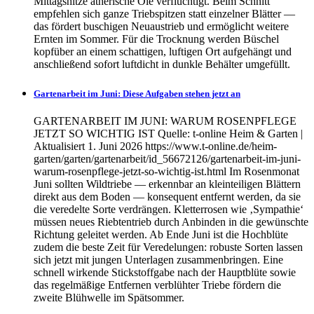
Mittagshitze ätherische Öle verflüchtigt. Beim Schnitt
empfehlen sich ganze Triebspitzen statt einzelner Blätter —
das fördert buschigen Neuaustrieb und ermöglicht weitere
Ernten im Sommer. Für die Trocknung werden Büschel
kopfüber an einem schattigen, luftigen Ort aufgehängt und
anschließend sofort luftdicht in dunkle Behälter umgefüllt.
Gartenarbeit im Juni: Diese Aufgaben stehen jetzt an
GARTENARBEIT IM JUNI: WARUM ROSENPFLEGE
JETZT SO WICHTIG IST Quelle: t-online Heim & Garten |
Aktualisiert 1. Juni 2026 https://www.t-online.de/heim-
garten/garten/gartenarbeit/id_56672126/gartenarbeit-im-juni-
warum-rosenpflege-jetzt-so-wichtig-ist.html Im Rosenmonat
Juni sollten Wildtriebe — erkennbar an kleinteiligen Blättern
direkt aus dem Boden — konsequent entfernt werden, da sie
die veredelte Sorte verdrängen. Kletterrosen wie ‚Sympathie‘
müssen neues Riebtentrieb durch Anbinden in die gewünschte
Richtung geleitet werden. Ab Ende Juni ist die Hochblüte
zudem die beste Zeit für Veredelungen: robuste Sorten lassen
sich jetzt mit jungen Unterlagen zusammenbringen. Eine
schnell wirkende Stickstoffgabe nach der Hauptblüte sowie
das regelmäßige Entfernen verblühter Triebe fördern die
zweite Blühwelle im Spätsommer.