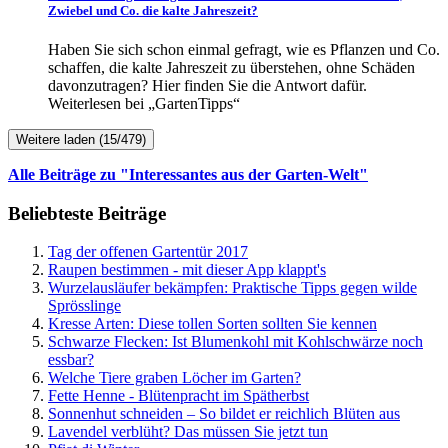
Zwiebel und Co. die kalte Jahreszeit?
Haben Sie sich schon einmal gefragt, wie es Pflanzen und Co.
schaffen, die kalte Jahreszeit zu überstehen, ohne Schäden
davonzutragen? Hier finden Sie die Antwort dafür.
Weiterlesen bei „GartenTipps“
Weitere laden (15/479)
Alle Beiträge zu "Interessantes aus der Garten-Welt"
Beliebteste Beiträge
Tag der offenen Gartentür 2017
Raupen bestimmen - mit dieser App klappt's
Wurzelausläufer bekämpfen: Praktische Tipps gegen wilde
Sprösslinge
Kresse Arten: Diese tollen Sorten sollten Sie kennen
Schwarze Flecken: Ist Blumenkohl mit Kohlschwärze noch
essbar?
Welche Tiere graben Löcher im Garten?
Fette Henne - Blütenpracht im Spätherbst
Sonnenhut schneiden – So bildet er reichlich Blüten aus
Lavendel verblüht? Das müssen Sie jetzt tun