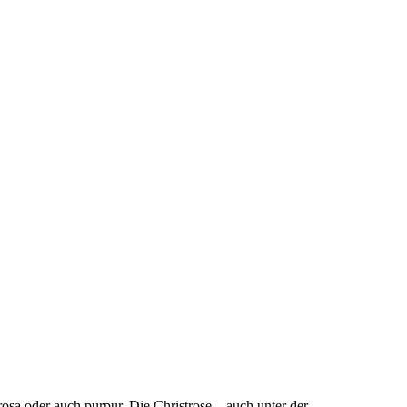
rosa oder auch purpur. Die Christrose – auch unter der...