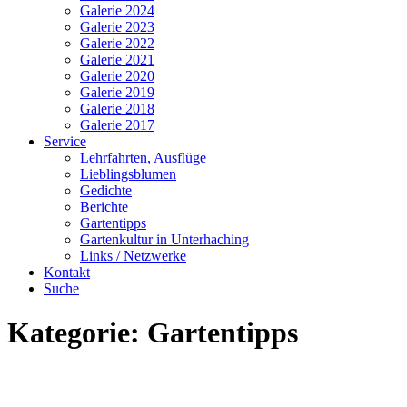
Galerie 2024
Galerie 2023
Galerie 2022
Galerie 2021
Galerie 2020
Galerie 2019
Galerie 2018
Galerie 2017
Service
Lehrfahrten, Ausflüge
Lieblingsblumen
Gedichte
Berichte
Gartentipps
Gartenkultur in Unterhaching
Links / Netzwerke
Kontakt
Suche
Kategorie:
Gartentipps