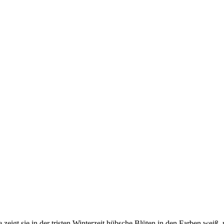
e zeigt sie in der tristen Winterzeit hübsche Blüten in den Farben weiß, 