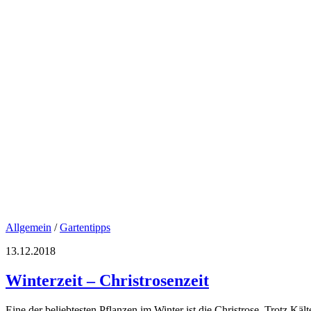
Allgemein
/
Gartentipps
13.12.2018
Winterzeit – Christrosenzeit
Eine der beliebtesten Pflanzen im Winter ist die Christrose. Trotz Kält