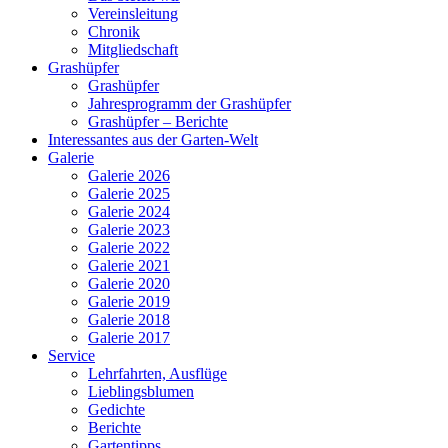
Vereinsleitung
Chronik
Mitgliedschaft
Grashüpfer
Grashüpfer
Jahresprogramm der Grashüpfer
Grashüpfer – Berichte
Interessantes aus der Garten-Welt
Galerie
Galerie 2026
Galerie 2025
Galerie 2024
Galerie 2023
Galerie 2022
Galerie 2021
Galerie 2020
Galerie 2019
Galerie 2018
Galerie 2017
Service
Lehrfahrten, Ausflüge
Lieblingsblumen
Gedichte
Berichte
Gartentipps