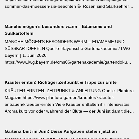
sommer-das-muessen-sie-beachten 📝 Rosen sind Starkzehrer –
jetzt nach der ersten Blüte brauchen sie organischen Dünger
(Kompost, Hornspäne, Brennnesseljauche). Die Düngung sollte
Manche mögen’s besonders warm – Edamame und
bis Mitte Juli abgeschlossen sein, damit sich die Pflanzen auf die
Süßkartoffeln
Überwinterung vorbereiten können. Der entscheidende Tipp für
öfterblühende Sorten: Verwelkte Blüten mit 2–3 Blattstielpaaren
MANCHE MÖGEN’S BESONDERS WARM – EDAMAME UND
darunter sofort abschneiden – das regt neue Knospen an und
SÜSSKARTOFFELN Quelle: Bayerische Gartenakademie / LWG
verlängert die Blütezeit erheblich. [Thema-Tag: #Rosenpflege
Bayern | 1. Juni 2026
#Pflanzenpflege #Gehölze]
https://www.lwg.bayern.de/cms06/gartenakademie/gartendokumente
Edamame und Süßkartoffeln zählen zu den wärmeliebendsten
Gemüsearten und dürfen erst bei ausreichend warmem Boden
Kräuter ernten: Richtiger Zeitpunkt & Tipps zur Ernte
ins Freiland. Edamame (Garten-Soja) kann direkt gesät oder
vorgezogen werden; Staffelsaaten sind bis Anfang Juli möglich,
KRÄUTER ERNTEN: ZEITPUNKT & ANLEITUNG Quelle: Plantura
die Ernte beginnt ab August. Süßkartoffeln sind ausschließlich als
Magazin https://www.plantura.garden/kraeuter/kraeuter-
Jungpflanzen erhältlich und benötigen Wärme, Sonne und einen
anbauen/kraeuter-ernten Viele Kräuter entfalten ihr intensivstes
tiefen, durchlässigen Boden. Frisch geerntete Knollen müssen
Aroma kurz vor oder während der Blüte — der Juni ist damit die
zwei Wochen bei rund 24 °C nachreifen, damit sich Stärke in
ideale Erntezeit für Thymian, Salbei, Majoran, Oregano und
Zucker umwandelt und die Schale aushärtet.
Zitronenmelisse. Geerntet werden sollte am Vormittag nach dem
Gartenarbeit im Juni: Diese Aufgaben stehen jetzt an
Abtrocknen des Taus, bevor die Mittagshitze ätherische Öle
verflüchtigt. Beim Schnitt empfehlen sich ganze Triebspitzen statt