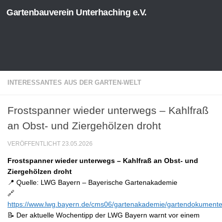
Gartenbauverein Unterhaching e.V.
Zum Inhalt springen
INTERESSANTES AUS DER GARTEN-WELT
Frostspanner wieder unterwegs – Kahlfraß
an Obst- und Ziergehölzen droht
VERÖFFENTLICHT
23.05.2026
Frostspanner wieder unterwegs – Kahlfraß an Obst- und
Ziergehölzen droht
📍 Quelle: LWG Bayern – Bayerische Gartenakademie
🔗
https://www.lwg.bayern.de/cms06/gartenakademie/gartendokumente
📝 Der aktuelle Wochentipp der LWG Bayern warnt vor einem