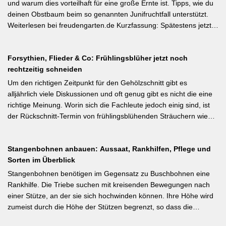
illustrierter Praxis-Leitfaden: Das Ausgeizen beginnt direkt nach
und warum dies vorteilhaft für eine große Ernte ist. Tipps, wie du
dem Auspflanzen und sollte wöchentlich wiederholt werden.
deinen Obstbaum beim so genannten Junifruchtfall unterstützt.
Geiztriebe morgens entfernen, damit Wunden rasch abtrocknen.
Weiterlesen bei freudengarten.de Kurzfassung: Spätestens jetzt –
Das Anbinden des Haupttriebs an Stäbe oder Schnüren
vor dem natürlichen Junifall in 3–4 Wochen – sollten überzählige
verhindert Windschäden. Für erfahrene Gärtner besonders
Früchte manuell ausgedünnt werden. Der Artikel erklärt: Nur 4–5
interessant: Der Artikel diskutiert, wann bei Freilandtomaten das
Forsythien, Flieder & Co: Frühlingsblüher jetzt noch
% der Blüten werden zu Früchten, ein rechtzeitiges Eingreifen vor
Ausgeizen kontraproduktiv ist – etwa bei buschigen Sorten, die
rechtzeitig schneiden
dem Junifall beugt der Alternanz (Abwechslung von
von Seitentrieben profitieren.
Ertragsjahren) vor. Für Äpfel und Birnen gilt: max. zwei kräftige
Um den richtigen Zeitpunkt für den Gehölzschnitt gibt es
Früchte pro Fruchtbüschel, Abstand mindestens eine Handbreit.
alljährlich viele Diskussionen und oft genug gibt es nicht die eine
Früchte in Schattenzonen vollständig entfernen.
richtige Meinung. Worin sich die Fachleute jedoch einig sind, ist
der Rückschnitt-Termin von frühlingsblühenden Sträuchern wie
Forsythie, Ranunkelstrauch und Flieder. Weiterlesen bei
gartenpraxis.de Kurzfassung: Frühlingsblüher wie Forsythie,
Stangenbohnen anbauen: Aussaat, Rankhilfen, Pflege und
Flieder und Zierkirsche bilden ihre Blütenknospen für das nächste
Sorten im Überblick
Jahr im Sommer. Der Schnitt direkt nach der Blüte (bei Flieder:
sofort nach dem Verblühen!) ist die letzte Chance – wer jetzt noch
Stangenbohnen benötigen im Gegensatz zu Buschbohnen eine
nicht geschnitten hat, sollte spätestens in den nächsten zwei
Rankhilfe. Die Triebe suchen mit kreisenden Bewegungen nach
Wochen ran. Das Grundprinzip: Überflüssige alte Triebe
einer Stütze, an der sie sich hochwinden können. Ihre Höhe wird
bodennah entfernen, damit das neue Holz ausreifen kann.
zumeist durch die Höhe der Stützen begrenzt, so dass die
Pflanzen auch noch geerntet werden können. Eine durch ihre