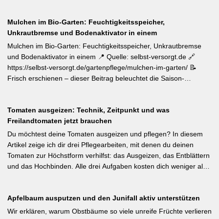
📝 Zum Internationalen Tag der biologischen Vielfalt (22. Mai)
erinnert die LWG Bayern daran, dass naturnahe
Mulchen im Bio-Garten: Feuchtigkeitsspeicher,
Gartenbewirtschaftung – unabhängig von der Gartengröße –
Unkrautbremse und Bodenaktivator in einem
einen messbaren Beitrag zur regionalen Artenvielfalt leistet.
Nützlingsförderung, strukturreiche Beete und der Verzicht auf
Mulchen im Bio-Garten: Feuchtigkeitsspeicher, Unkrautbremse
Pestizide sind die entscheidenden Stellschrauben. Ein
und Bodenaktivator in einem 📍 Quelle: selbst-versorgt.de 🔗
motivierender Impuls für jeden GBV-Garten. [Thema-Tag:
https://selbst-versorgt.de/gartenpflege/mulchen-im-garten/ 📝
#Biodiversität #Gartengestaltung #Naturnahergarten]
Frisch erschienen – dieser Beitrag beleuchtet die Saison-
Anpassung der Mulchstrategie: Im Frühjahr regt eine frische
Schicht das Bodenleben an, im Frühsommer schützt sie vor
Tomaten ausgeizen: Technik, Zeitpunkt und was
Austrocknung. Die ideale Schichtdicke liegt bei 5–10 cm, immer
Freilandtomaten jetzt brauchen
mit Abstand zum Pflanzenstamm, um Fäulnis zu vermeiden.
Besonders wertvoll: Häufige Fehler wie zu dicke Schichten oder
Du möchtest deine Tomaten ausgeizen und pflegen? In diesem
die Verwendung von frischem Rasenschnitt als alleiniges Material
Artikel zeige ich dir drei Pflegearbeiten, mit denen du deinen
werden klar benannt. [Thema-Tag: #Bodenpflege #Mulchen
Tomaten zur Höchstform verhilfst: das Ausgeizen, das Entblättern
#BiologischerGartenbau]
und das Hochbinden. Alle drei Aufgaben kosten dich weniger als
eine Minute pro Woche und Tomatenpflanze, sorgen aber dafür,
dass du mehr und größere Früchte erntest und der gefürchteten
Apfelbaum ausputzen und den Junifall aktiv unterstützen
Tomatenkrankheit Braunfäule vorbeugst. Weiterlesen bei
Wurzelwerk – Gartenwissen von Profis Kurzfassung: Ein bildreich
Wir erklären, warum Obstbäume so viele unreife Früchte verlieren