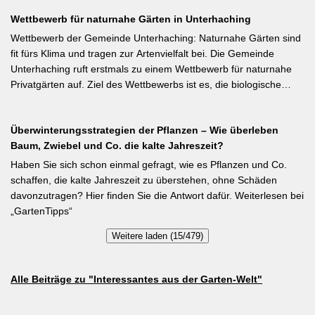
tiefroten Blüten besondere Stangenbohne ist die Feuerbohne.
Wettbewerb für naturnahe Gärten in Unterhaching
Weiterlesen bei meine-ernte.de Kurzfassung: Bis Mitte Juni ist die
Aussaat von Stangenbohnen direkt ins Freiland noch problemlos
Wettbewerb der Gemeinde Unterhaching: Naturnahe Gärten sind
möglich. Samen über Nacht wässern, 5–6 cm tief setzen,
fit fürs Klima und tragen zur Artenvielfalt bei. Die Gemeinde
Pflanzabstand 50 cm. Als Mittelzehrer brauchen Stangenbohnen
Unterhaching ruft erstmals zu einem Wettbewerb für naturnahe
im Gegensatz zu Buschbohnen eine moderierte Düngung
Privatgärten auf. Ziel des Wettbewerbs ist es, die biologische
während der Wachstumsphase. Besonderes Detail: Bohnen
Vielfalt im Gemeindegebiet zu fördern und gleichzeitig durch die
gehen Symbiosen mit Knöllchenbakterien ein, die Stickstoff aus
Entsiegelung von Privatflächen einen aktiven Beitrag zur
der Luft binden – Vorfrucht-Wirkung für das nächste Gartenjahr.
Überwinterungsstrategien der Pflanzen – Wie überleben
Verbesserung des Ortsklimas zu leisten. Warum? Entsiegelte
Baum, Zwiebel und Co. die kalte Jahreszeit?
Flächen helfen… Hitze zu reduzieren Regenwasser besser zu
speichern und das Wohnumfeld insgesamt lebenswerter zu
Haben Sie sich schon einmal gefragt, wie es Pflanzen und Co.
gestalten. Insgesamt drei Gärten werden prämiert. Insgesamt drei
schaffen, die kalte Jahreszeit zu überstehen, ohne Schäden
gleichwertige Sieger werden durch eine Expertenjury, bestehend
davonzutragen? Hier finden Sie die Antwort dafür. Weiterlesen bei
aus Vertretern der Gemeinde Unterhaching sowie des
„GartenTipps“
Gartenbauvereins Unterhaching ausgewählt und prämiert. Zu
Weitere laden (15/479)
gewinnen gibt es jeweils einen Gutschein von Pflanzen-Kölle
Gartencenter im Wert von 250 Euro, ein Insektenhotel und eine
Urkunde. Die Teilnahmebedingungen, Bewertungskriterien und
Alle Beiträge zu "Interessantes aus der Garten-Welt"
das Anmeldeformular siehe auf den Seiten der Gemeinde
Unterhaching (Termin abgelaufen).