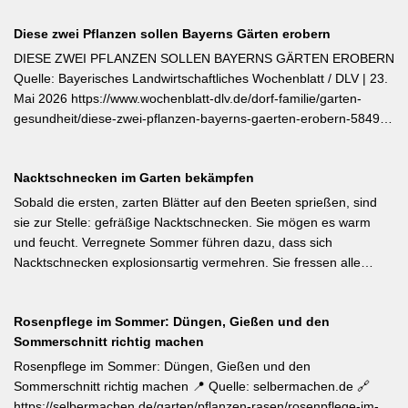
Diese zwei Pflanzen sollen Bayerns Gärten erobern
DIESE ZWEI PFLANZEN SOLLEN BAYERNS GÄRTEN EROBERN
Quelle: Bayerisches Landwirtschaftliches Wochenblatt / DLV | 23.
Mai 2026 https://www.wochenblatt-dlv.de/dorf-familie/garten-
gesundheit/diese-zwei-pflanzen-bayerns-gaerten-erobern-584991
Als Bayerische Pflanze des Jahres 2026 wurde die Calibrachoa
‚Feenstaub‘ gekürt — eine Hängeglöckchen-Sorte mit pink-rosa
Nacktschnecken im Garten bekämpfen
gemusterten Blüten, die ohne Ausputzen von Frühsommer bis
Herbst reich blüht und sich hervorragend für Balkonkästen und
Sobald die ersten, zarten Blätter auf den Beeten sprießen, sind
Ampeln eignet. Die Bayerische Genusspflanze des Jahres 2026
sie zur Stelle: gefräßige Nacktschnecken. Sie mögen es warm
ist die Erdbeere ‚Lilly Waldberry‘, die durch ihr intensiv
und feucht. Verregnete Sommer führen dazu, dass sich
waldbeererinnerndes Aroma überzeugt und ab Juni durchgehend
Nacktschnecken explosionsartig vermehren. Sie fressen alle
bis August Früchte trägt. Beide Sorten wurden von Starkköchin
jungen Triebe von Stauden, Gemüse und Salat oder auch
Diana Burkel offiziell getauft und sind über mehr als 200
Blumen. Was Sie gegen die Schädlinge tun können, lesen Sie
bayerische Gärtnereien erhältlich. Wer auf regional empfohlene
Rosenpflege im Sommer: Düngen, Gießen und den
hier. Weiterlesen bei MDR-Garten
Pflanzen setzen möchte, liegt mit diesen beiden Sorten für Balkon
Sommerschnitt richtig machen
und Nutzgarten genau richtig.
Rosenpflege im Sommer: Düngen, Gießen und den
Sommerschnitt richtig machen 📍 Quelle: selbermachen.de 🔗
https://selbermachen.de/garten/pflanzen-rasen/rosenpflege-im-