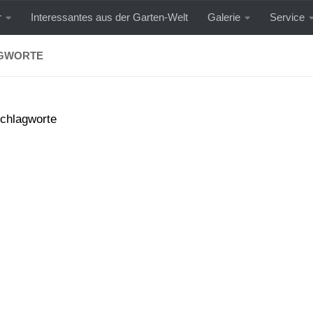
r
Interessantes aus der Garten-Welt
Galerie
Service
GWORTE
chlagworte