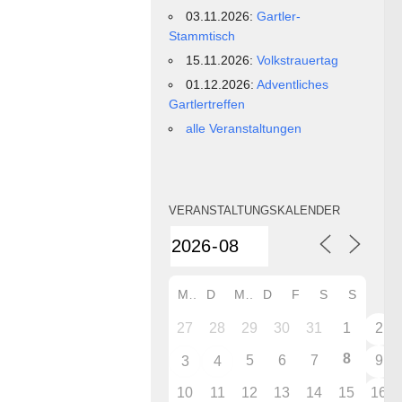
03.11.2026:
Gartler-
Stammtisch
15.11.2026:
Volkstrauertag
01.12.2026:
Adventliches
Gartlertreffen
alle Veranstaltungen
VERANSTALTUNGSKALENDER
M
D
M
D
F
S
S
27
28
29
30
31
1
2
8
5
6
7
9
3
4
10
11
12
13
14
15
16