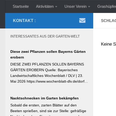
Startseite
Aktivitäten
Unser Verein
Grashüpfe
Zum Inhalt springen
KONTAKT :
SCHLA
INTERESSANTES AUS DER GARTEN-WELT
Keine S
Diese zwei Pflanzen sollen Bayerns Gärten
erobern
DIESE ZWEI PFLANZEN SOLLEN BAYERNS
GÄRTEN EROBERN Quelle: Bayerisches
Landwirtschaftliches Wochenblatt / DLV | 23.
Mai 2026 https://www.wochenblatt-dlv.de/dorf-
familie/garten-gesundheit/diese-zwei-pflanzen-
bayerns-gaerten-erobern-584991 Als
Nacktschnecken im Garten bekämpfen
Bayerische Pflanze des Jahres 2026 wurde die
Calibrachoa ‚Feenstaub‘ gekürt — eine
Sobald die ersten, zarten Blätter auf den
Hängeglöckchen-Sorte mit pink-rosa
Beeten sprießen, sind sie zur Stelle: gefräßige
gemusterten Blüten, die ohne Ausputzen von