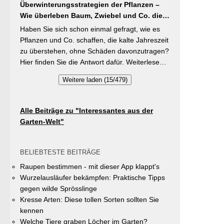
brauchen Stangenbohnen im Gegensatz zu
Überwinterungsstrategien der Pflanzen –
Vielfalt im Gemeindegebiet zu fördern und
Buschbohnen eine moderierte Düngung
Wie überleben Baum, Zwiebel und Co. die
gleichzeitig durch die Entsiegelung von
während der Wachstumsphase. Besonderes
kalte Jahreszeit?
Privatflächen einen aktiven Beitrag zur
Haben Sie sich schon einmal gefragt, wie es
Detail: Bohnen gehen Symbiosen mit
Verbesserung des Ortsklimas zu leisten.
Pflanzen und Co. schaffen, die kalte Jahreszeit
Knöllchenbakterien ein, die Stickstoff aus der
Warum? Entsiegelte Flächen helfen… Hitze zu
zu überstehen, ohne Schäden davonzutragen?
Luft binden – Vorfrucht-Wirkung für das
reduzieren Regenwasser besser zu speichern
Hier finden Sie die Antwort dafür. Weiterlesen
nächste Gartenjahr.
und das Wohnumfeld insgesamt lebenswerter
bei „GartenTipps“
Weitere laden (15/479)
zu gestalten. Insgesamt drei Gärten werden
prämiert. Insgesamt drei gleichwertige Sieger
werden durch eine Expertenjury, bestehend
Alle Beiträge zu "Interessantes aus der
aus Vertretern der Gemeinde Unterhaching
Garten-Welt"
sowie des Gartenbauvereins Unterhaching
ausgewählt und prämiert. Zu gewinnen gibt es
jeweils einen Gutschein von Pflanzen-Kölle
BELIEBTESTE BEITRÄGE
Gartencenter im Wert von 250 Euro, ein
Raupen bestimmen - mit dieser App klappt's
Insektenhotel und eine Urkunde. Die
Wurzelausläufer bekämpfen: Praktische Tipps
Teilnahmebedingungen, Bewertungskriterien
gegen wilde Sprösslinge
und das Anmeldeformular siehe auf den Seiten
Kresse Arten: Diese tollen Sorten sollten Sie
der Gemeinde Unterhaching (Termin
kennen
abgelaufen).
Welche Tiere graben Löcher im Garten?