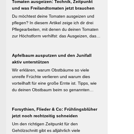
#Naturnahergarten]
Tomaten ausgeizen: Technik, Zeitpunkt
Mulchstrategie: Im Frühjahr regt eine frische
und was Freilandtomaten jetzt brauchen
Schicht das Bodenleben an, im Frühsommer
schützt sie vor Austrocknung. Die ideale
Du möchtest deine Tomaten ausgeizen und
Schichtdicke liegt bei 5–10 cm, immer mit
pflegen? In diesem Artikel zeige ich dir drei
Abstand zum Pflanzenstamm, um Fäulnis zu
Pflegearbeiten, mit denen du deinen Tomaten
vermeiden. Besonders wertvoll: Häufige Fehler
zur Höchstform verhilfst: das Ausgeizen, das
wie zu dicke Schichten oder die Verwendung
Entblättern und das Hochbinden. Alle drei
von frischem Rasenschnitt als alleiniges
Aufgaben kosten dich weniger als eine Minute
Material werden klar benannt. [Thema-Tag:
Apfelbaum ausputzen und den Junifall
pro Woche und Tomatenpflanze, sorgen aber
#Bodenpflege #Mulchen
aktiv unterstützen
dafür, dass du mehr und größere Früchte
#BiologischerGartenbau]
erntest und der gefürchteten Tomatenkrankheit
Wir erklären, warum Obstbäume so viele
Braunfäule vorbeugst. Weiterlesen bei
unreife Früchte verlieren und warum dies
Wurzelwerk – Gartenwissen von Profis
vorteilhaft für eine große Ernte ist. Tipps, wie
Kurzfassung: Ein bildreich illustrierter Praxis-
du deinen Obstbaum beim so genannten
Leitfaden: Das Ausgeizen beginnt direkt nach
Junifruchtfall unterstützt. Weiterlesen bei
dem Auspflanzen und sollte wöchentlich
freudengarten.de Kurzfassung: Spätestens
wiederholt werden. Geiztriebe morgens
Forsythien, Flieder & Co: Frühlingsblüher
jetzt – vor dem natürlichen Junifall in 3–4
entfernen, damit Wunden rasch abtrocknen.
jetzt noch rechtzeitig schneiden
Wochen – sollten überzählige Früchte manuell
Das Anbinden des Haupttriebs an Stäbe oder
ausgedünnt werden. Der Artikel erklärt: Nur 4–
Um den richtigen Zeitpunkt für den
Schnüren verhindert Windschäden. Für
5 % der Blüten werden zu Früchten, ein
Gehölzschnitt gibt es alljährlich viele