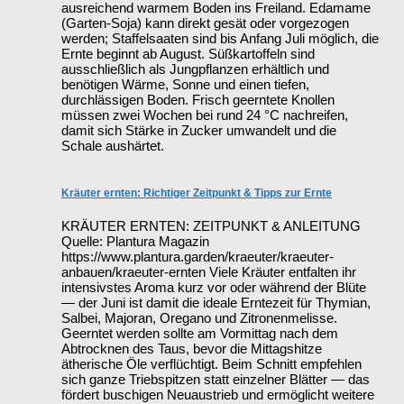
ausreichend warmem Boden ins Freiland. Edamame
(Garten-Soja) kann direkt gesät oder vorgezogen
werden; Staffelsaaten sind bis Anfang Juli möglich, die
Ernte beginnt ab August. Süßkartoffeln sind
ausschließlich als Jungpflanzen erhältlich und
benötigen Wärme, Sonne und einen tiefen,
durchlässigen Boden. Frisch geerntete Knollen
müssen zwei Wochen bei rund 24 °C nachreifen,
damit sich Stärke in Zucker umwandelt und die
Schale aushärtet.
Kräuter ernten: Richtiger Zeitpunkt & Tipps zur Ernte
KRÄUTER ERNTEN: ZEITPUNKT & ANLEITUNG
Quelle: Plantura Magazin
https://www.plantura.garden/kraeuter/kraeuter-
anbauen/kraeuter-ernten Viele Kräuter entfalten ihr
intensivstes Aroma kurz vor oder während der Blüte
— der Juni ist damit die ideale Erntezeit für Thymian,
Salbei, Majoran, Oregano und Zitronenmelisse.
Geerntet werden sollte am Vormittag nach dem
Abtrocknen des Taus, bevor die Mittagshitze
ätherische Öle verflüchtigt. Beim Schnitt empfehlen
sich ganze Triebspitzen statt einzelner Blätter — das
fördert buschigen Neuaustrieb und ermöglicht weitere