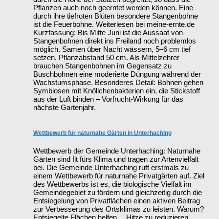
Pflanzen auch noch geerntet werden können. Eine
durch ihre tiefroten Blüten besondere Stangenbohne
ist die Feuerbohne. Weiterlesen bei meine-ernte.de
Kurzfassung: Bis Mitte Juni ist die Aussaat von
Stangenbohnen direkt ins Freiland noch problemlos
möglich. Samen über Nacht wässern, 5–6 cm tief
setzen, Pflanzabstand 50 cm. Als Mittelzehrer
brauchen Stangenbohnen im Gegensatz zu
Buschbohnen eine moderierte Düngung während der
Wachstumsphase. Besonderes Detail: Bohnen gehen
Symbiosen mit Knöllchenbakterien ein, die Stickstoff
aus der Luft binden – Vorfrucht-Wirkung für das
nächste Gartenjahr.
Wettbewerb für naturnahe Gärten in Unterhaching
Wettbewerb der Gemeinde Unterhaching: Naturnahe
Gärten sind fit fürs Klima und tragen zur Artenvielfalt
bei. Die Gemeinde Unterhaching ruft erstmals zu
einem Wettbewerb für naturnahe Privatgärten auf. Ziel
des Wettbewerbs ist es, die biologische Vielfalt im
Gemeindegebiet zu fördern und gleichzeitig durch die
Entsiegelung von Privatflächen einen aktiven Beitrag
zur Verbesserung des Ortsklimas zu leisten. Warum?
Entsiegelte Flächen helfen… Hitze zu reduzieren