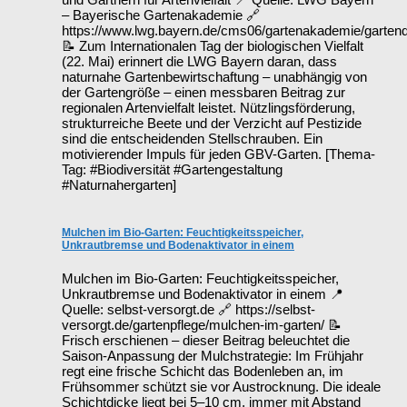
– Bayerische Gartenakademie 🔗
https://www.lwg.bayern.de/cms06/gartenakademie/garten
📝 Zum Internationalen Tag der biologischen Vielfalt
(22. Mai) erinnert die LWG Bayern daran, dass
naturnahe Gartenbewirtschaftung – unabhängig von
der Gartengröße – einen messbaren Beitrag zur
regionalen Artenvielfalt leistet. Nützlingsförderung,
strukturreiche Beete und der Verzicht auf Pestizide
sind die entscheidenden Stellschrauben. Ein
motivierender Impuls für jeden GBV-Garten. [Thema-
Tag: #Biodiversität #Gartengestaltung
#Naturnahergarten]
Mulchen im Bio-Garten: Feuchtigkeitsspeicher,
Unkrautbremse und Bodenaktivator in einem
Mulchen im Bio-Garten: Feuchtigkeitsspeicher,
Unkrautbremse und Bodenaktivator in einem 📍
Quelle: selbst-versorgt.de 🔗 https://selbst-
versorgt.de/gartenpflege/mulchen-im-garten/ 📝
Frisch erschienen – dieser Beitrag beleuchtet die
Saison-Anpassung der Mulchstrategie: Im Frühjahr
regt eine frische Schicht das Bodenleben an, im
Frühsommer schützt sie vor Austrocknung. Die ideale
Schichtdicke liegt bei 5–10 cm, immer mit Abstand