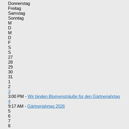
Donnerstag
Freitag
Samstag
Sonntag
M
D
M
D
F
S
S
27
28
29
30
31
1
2
3
3:00 PM -
Wir binden Blumensträuße für den Gärtnerjahrtag
4
9:17 AM -
Gärtnerjahrtag 2026
5
6
7
8