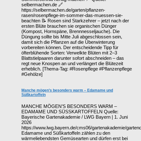
selbermachen.de 🔗
https://selbermachen.de/garten/pflanzen-
rasen/rosenpflege-im-sommer-das-muessen-sie-
beachten 📝 Rosen sind Starkzehrer – jetzt nach der
ersten Blüte brauchen sie organischen Dünger
(Kompost, Hornspäne, Brennnesseljauche). Die
Düngung sollte bis Mitte Juli abgeschlossen sein,
damit sich die Pflanzen auf die Überwinterung
vorbereiten können. Der entscheidende Tipp für
öfterblühende Sorten: Verwelkte Blüten mit 2–3
Blattstielpaaren darunter sofort abschneiden – das
regt neue Knospen an und verlängert die Blütezeit
erheblich. [Thema-Tag: #Rosenpflege #Pflanzenpflege
#Gehölze]
Manche mögen’s besonders warm – Edamame und
Süßkartoffeln
MANCHE MÖGEN’S BESONDERS WARM –
EDAMAME UND SÜSSKARTOFFELN Quelle:
Bayerische Gartenakademie / LWG Bayern | 1. Juni
2026
https://www.lwg.bayern.de/cms06/gartenakademie/garten
Edamame und Süßkartoffeln zählen zu den
wärmeliebendsten Gemüsearten und dürfen erst bei