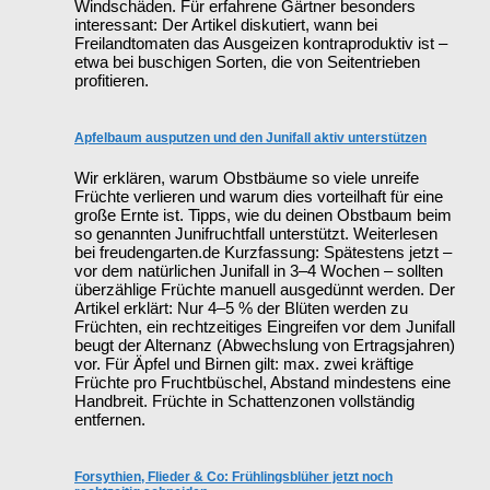
Windschäden. Für erfahrene Gärtner besonders
interessant: Der Artikel diskutiert, wann bei
Freilandtomaten das Ausgeizen kontraproduktiv ist –
etwa bei buschigen Sorten, die von Seitentrieben
profitieren.
Apfelbaum ausputzen und den Junifall aktiv unterstützen
Wir erklären, warum Obstbäume so viele unreife
Früchte verlieren und warum dies vorteilhaft für eine
große Ernte ist. Tipps, wie du deinen Obstbaum beim
so genannten Junifruchtfall unterstützt. Weiterlesen
bei freudengarten.de Kurzfassung: Spätestens jetzt –
vor dem natürlichen Junifall in 3–4 Wochen – sollten
überzählige Früchte manuell ausgedünnt werden. Der
Artikel erklärt: Nur 4–5 % der Blüten werden zu
Früchten, ein rechtzeitiges Eingreifen vor dem Junifall
beugt der Alternanz (Abwechslung von Ertragsjahren)
vor. Für Äpfel und Birnen gilt: max. zwei kräftige
Früchte pro Fruchtbüschel, Abstand mindestens eine
Handbreit. Früchte in Schattenzonen vollständig
entfernen.
Forsythien, Flieder & Co: Frühlingsblüher jetzt noch