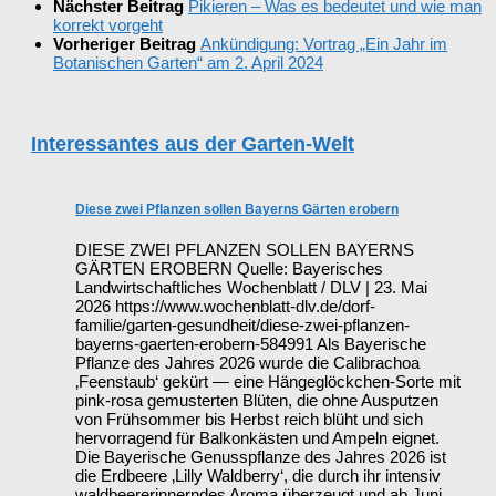
Nächster Beitrag
Pikieren – Was es bedeutet und wie man
korrekt vorgeht
Vorheriger Beitrag
Ankündigung: Vortrag „Ein Jahr im
Botanischen Garten“ am 2. April 2024
Interessantes aus der Garten-Welt
Diese zwei Pflanzen sollen Bayerns Gärten erobern
DIESE ZWEI PFLANZEN SOLLEN BAYERNS
GÄRTEN EROBERN Quelle: Bayerisches
Landwirtschaftliches Wochenblatt / DLV | 23. Mai
2026 https://www.wochenblatt-dlv.de/dorf-
familie/garten-gesundheit/diese-zwei-pflanzen-
bayerns-gaerten-erobern-584991 Als Bayerische
Pflanze des Jahres 2026 wurde die Calibrachoa
‚Feenstaub‘ gekürt — eine Hängeglöckchen-Sorte mit
pink-rosa gemusterten Blüten, die ohne Ausputzen
von Frühsommer bis Herbst reich blüht und sich
hervorragend für Balkonkästen und Ampeln eignet.
Die Bayerische Genusspflanze des Jahres 2026 ist
die Erdbeere ‚Lilly Waldberry‘, die durch ihr intensiv
waldbeererinnerndes Aroma überzeugt und ab Juni