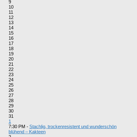
9
10
11
12
13
14
15
16
17
18
19
20
21
22
23
24
25
26
27
28
29
30
31
1
7:30 PM -
Stachlig, trockenresistent und wunderschön
blühend – Kakteen
2