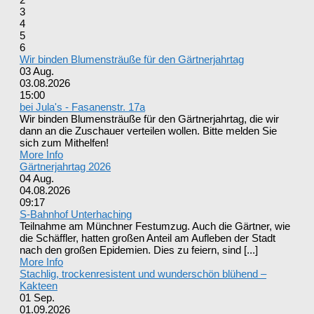
3
4
5
6
Wir binden Blumensträuße für den Gärtnerjahrtag
03
Aug.
03.08.2026
15:00
bei Jula's - Fasanenstr. 17a
Wir binden Blumensträuße für den Gärtnerjahrtag, die wir
dann an die Zuschauer verteilen wollen. Bitte melden Sie
sich zum Mithelfen!
More Info
Gärtnerjahrtag 2026
04
Aug.
04.08.2026
09:17
S-Bahnhof Unterhaching
Teilnahme am Münchner Festumzug. Auch die Gärtner, wie
die Schäffler, hatten großen Anteil am Aufleben der Stadt
nach den großen Epidemien. Dies zu feiern, sind [...]
More Info
Stachlig, trockenresistent und wunderschön blühend –
Kakteen
01
Sep.
01.09.2026