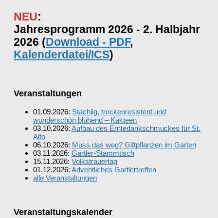
NEU
:
Jahresprogramm 2026 - 2. Halbjahr
2026 (
Download - PDF
,
Kalenderdatei/ICS
)
Veranstaltungen
01.09.2026:
Stachlig, trockenresistent und
wunderschön blühend – Kakteen
03.10.2026:
Aufbau des Erntedankschmuckes für St.
Alto
06.10.2026:
Muss das weg? Giftpflanzen im Garten
03.11.2026:
Gartler-Stammtisch
15.11.2026:
Volkstrauertag
01.12.2026:
Adventliches Gartlertreffen
alle Veranstaltungen
Veranstaltungskalender