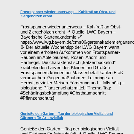
Frostspanner wieder unterwegs – Kahlfraß an Obst- und
Ziergehölzen droht
Frostspanner wieder unterwegs – Kahlfraß an Obst-
und Ziergehölzen droht 📍 Quelle: LWG Bayern –
Bayerische Gartenakademie 🔗
https://www.lwg.bayern.de/cms06/gartenakademie/garten
📝 Der aktuelle Wochentipp der LWG Bayern warnt
vor einem erhöhten Aufkommen von Frostspanner-
Raupen an Apfelbäumen, Rosen, Ahorn und
Hartriegel. Die charakteristisch „katzenbuckelnd“
krabbelenden Larven des Kleinen und Großen
Frostspanners können bei Massenbefall kahlen Fraß
verursachen. Gegenmaßnahmen: Leimringe ab
Herbst, gezielter Meisen-Förderung und – falls nötig –
biologische Pflanzenschutzmittel. [Thema-Tag:
#Schädlingsbekämpfung #Obstbaumschnitt
#Pflanzenschutz]
Genieße den Garten – Tag der biologischen Vielfalt und
Gärtnern für Artenvielfalt
Genieße den Garten – Tag der biologischen Vielfalt
und Gärtnern für Artenvielfalt 📍 Quelle: LWG Bayern