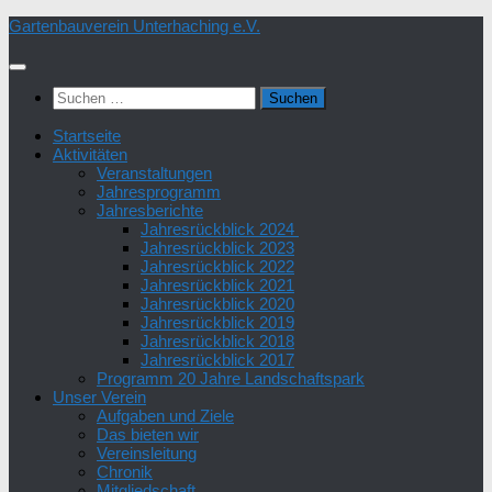
Zum
Gartenbauverein Unterhaching e.V.
Inhalt
springen
Suchen
nach:
Startseite
Aktivitäten
Veranstaltungen
Jahresprogramm
Jahresberichte
Jahresrückblick 2024
Jahresrückblick 2023
Jahresrückblick 2022
Jahresrückblick 2021
Jahresrückblick 2020
Jahresrückblick 2019
Jahresrückblick 2018
Jahresrückblick 2017
Programm 20 Jahre Landschaftspark
Unser Verein
Aufgaben und Ziele
Das bieten wir
Vereinsleitung
Chronik
Mitgliedschaft