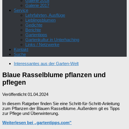
Galerie 2018
Galerie 2017
Service
Lehrfahrten, Ausflüge
Lieblingsblumen
Gedichte
Berichte
Gartentipps
Gartenkultur in Unterhaching
Links / Netzwerke
Kontakt
Suche
Interessantes aus der Garten-Welt
Blaue Rasselblume pflanzen und
pflegen
Veröffentlicht
01.04.2024
In diesem Ratgeber finden Sie eine Schritt-für-Schritt-Anleitung
zum Pflanzen der Blauen Rasselblume. Außerdem git es Tipps
zur Pflege und Überwinterung.
Weiterlesen bei „gartentipps.com“