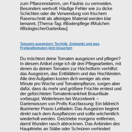
zum Pflanzenstamm, um Fäulnis zu vermeiden.
Besonders wertvoll: Häufige Fehler wie zu dicke
Schichten oder die Verwendung von frischem
Rasenschnitt als alleiniges Material werden klar
benannt. [Thema-Tag: #Bodenpflege #Mulchen
#BiologischerGartenbau]
Tomaten ausgeizen: Technik, Zeitpunkt und was
Freilandtomaten jetzt brauchen
Du möchtest deine Tomaten ausgeizen und pflegen?
In diesem Artikel zeige ich dir drei Pflegearbeiten, mit
denen du deinen Tomaten zur Höchstform verhilfst:
das Ausgeizen, das Entblättern und das Hochbinden.
Alle drei Aufgaben kosten dich weniger als eine
Minute pro Woche und Tomatenpflanze, sorgen aber
dafür, dass du mehr und größere Früchte erntest und
der gefürchteten Tomatenkrankheit Braunfäule
vorbeugst. Weiterlesen bei Wurzelwerk –
Gartenwissen von Profis Kurzfassung: Ein bildreich
illustrierter Praxis-Leitfaden: Das Ausgeizen beginnt
direkt nach dem Auspflanzen und sollte wöchentlich
wiederholt werden. Geiztriebe morgens entfernen,
damit Wunden rasch abtrocknen. Das Anbinden des
Haupttriebs an Stäbe oder Schnüren verhindert