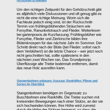
rechtzeitig schneiden
Um den richtigen Zeitpunkt für den Gehölzschnitt gibt
es alljährlich viele Diskussionen und oft genug gibt es
nicht die eine richtige Meinung. Worin sich die
Fachleute jedoch einig sind, ist der Rückschnitt-
Termin von frühlingsblühenden Sträuchern wie
Forsythie, Ranunkelstrauch und Flieder. Weiterlesen
bei gartenpraxis.de Kurzfassung: Frühlingsblüher wie
Forsythie, Flieder und Zierkirsche bilden ihre
Blütenknospen für das nächste Jahr im Sommer. Der
Schnitt direkt nach der Blüte (bei Flieder: sofort nach
dem Verblühen!) ist die letzte Chance – wer jetzt noch
nicht geschnitten hat, sollte spätestens in den
nächsten zwei Wochen ran. Das Grundprinzip:
Überflüssige alte Triebe bodennah entfernen, damit
das neue Holz ausreifen kann.
Stangenbohnen anbauen: Aussaat, Rankhilfen, Pflege und
Sorten im Überblick
Stangenbohnen benötigen im Gegensatz zu
Buschbohnen eine Rankhilfe. Die Triebe suchen mit
kreisenden Bewegungen nach einer Stütze, an der sie
sich hochwinden können. Ihre Höhe wird zumeist
durch die Höhe der Stützen begrenzt, so dass die