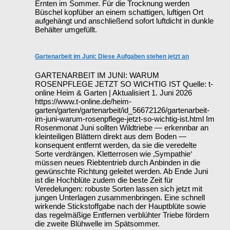
Ernten im Sommer. Für die Trocknung werden
Büschel kopfüber an einem schattigen, luftigen Ort
aufgehängt und anschließend sofort luftdicht in dunkle
Behälter umgefüllt.
Gartenarbeit im Juni: Diese Aufgaben stehen jetzt an
GARTENARBEIT IM JUNI: WARUM
ROSENPFLEGE JETZT SO WICHTIG IST Quelle: t-
online Heim & Garten | Aktualisiert 1. Juni 2026
https://www.t-online.de/heim-
garten/garten/gartenarbeit/id_56672126/gartenarbeit-
im-juni-warum-rosenpflege-jetzt-so-wichtig-ist.html Im
Rosenmonat Juni sollten Wildtriebe — erkennbar an
kleinteiligen Blättern direkt aus dem Boden —
konsequent entfernt werden, da sie die veredelte
Sorte verdrängen. Kletterrosen wie ‚Sympathie‘
müssen neues Riebtentrieb durch Anbinden in die
gewünschte Richtung geleitet werden. Ab Ende Juni
ist die Hochblüte zudem die beste Zeit für
Veredelungen: robuste Sorten lassen sich jetzt mit
jungen Unterlagen zusammenbringen. Eine schnell
wirkende Stickstoffgabe nach der Hauptblüte sowie
das regelmäßige Entfernen verblühter Triebe fördern
die zweite Blühwelle im Spätsommer.