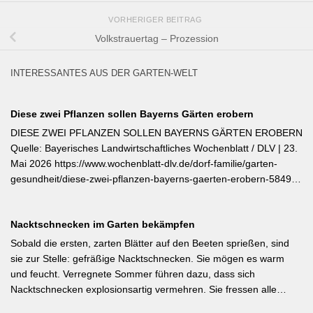
VORHERIGER BEITRAG
Volkstrauertag – Prozession
INTERESSANTES AUS DER GARTEN-WELT
Diese zwei Pflanzen sollen Bayerns Gärten erobern
DIESE ZWEI PFLANZEN SOLLEN BAYERNS GÄRTEN EROBERN
Quelle: Bayerisches Landwirtschaftliches Wochenblatt / DLV | 23.
Mai 2026 https://www.wochenblatt-dlv.de/dorf-familie/garten-
gesundheit/diese-zwei-pflanzen-bayerns-gaerten-erobern-584991
Als Bayerische Pflanze des Jahres 2026 wurde die Calibrachoa
‚Feenstaub‘ gekürt — eine Hängeglöckchen-Sorte mit pink-rosa
Nacktschnecken im Garten bekämpfen
gemusterten Blüten, die ohne Ausputzen von Frühsommer bis
Herbst reich blüht und sich hervorragend für Balkonkästen und
Sobald die ersten, zarten Blätter auf den Beeten sprießen, sind
Ampeln eignet. Die Bayerische Genusspflanze des Jahres 2026
sie zur Stelle: gefräßige Nacktschnecken. Sie mögen es warm
ist die Erdbeere ‚Lilly Waldberry‘, die durch ihr intensiv
und feucht. Verregnete Sommer führen dazu, dass sich
waldbeererinnerndes Aroma überzeugt und ab Juni durchgehend
Nacktschnecken explosionsartig vermehren. Sie fressen alle
bis August Früchte trägt. Beide Sorten wurden von Starkköchin
jungen Triebe von Stauden, Gemüse und Salat oder auch