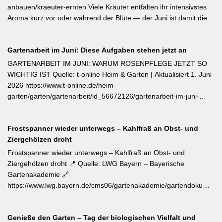
Jungpflanzen erhältlich und benötigen Wärme, Sonne und einen
anbauen/kraeuter-ernten Viele Kräuter entfalten ihr intensivstes
tiefen, durchlässigen Boden. Frisch geerntete Knollen müssen
Aroma kurz vor oder während der Blüte — der Juni ist damit die
zwei Wochen bei rund 24 °C nachreifen, damit sich Stärke in
ideale Erntezeit für Thymian, Salbei, Majoran, Oregano und
Zucker umwandelt und die Schale aushärtet.
Zitronenmelisse. Geerntet werden sollte am Vormittag nach dem
Gartenarbeit im Juni: Diese Aufgaben stehen jetzt an
Abtrocknen des Taus, bevor die Mittagshitze ätherische Öle
verflüchtigt. Beim Schnitt empfehlen sich ganze Triebspitzen statt
GARTENARBEIT IM JUNI: WARUM ROSENPFLEGE JETZT SO
einzelner Blätter — das fördert buschigen Neuaustrieb und
WICHTIG IST Quelle: t-online Heim & Garten | Aktualisiert 1. Juni
ermöglicht weitere Ernten im Sommer. Für die Trocknung werden
2026 https://www.t-online.de/heim-
Büschel kopfüber an einem schattigen, luftigen Ort aufgehängt
garten/garten/gartenarbeit/id_56672126/gartenarbeit-im-juni-
und anschließend sofort luftdicht in dunkle Behälter umgefüllt.
warum-rosenpflege-jetzt-so-wichtig-ist.html Im Rosenmonat Juni
sollten Wildtriebe — erkennbar an kleinteiligen Blättern direkt aus
Frostspanner wieder unterwegs – Kahlfraß an Obst- und
dem Boden — konsequent entfernt werden, da sie die veredelte
Ziergehölzen droht
Sorte verdrängen. Kletterrosen wie ‚Sympathie‘ müssen neues
Riebtentrieb durch Anbinden in die gewünschte Richtung geleitet
Frostspanner wieder unterwegs – Kahlfraß an Obst- und
werden. Ab Ende Juni ist die Hochblüte zudem die beste Zeit für
Ziergehölzen droht 📍 Quelle: LWG Bayern – Bayerische
Veredelungen: robuste Sorten lassen sich jetzt mit jungen
Gartenakademie 🔗
Unterlagen zusammenbringen. Eine schnell wirkende
https://www.lwg.bayern.de/cms06/gartenakademie/gartendokumente
Stickstoffgabe nach der Hauptblüte sowie das regelmäßige
📝 Der aktuelle Wochentipp der LWG Bayern warnt vor einem
Entfernen verblühter Triebe fördern die zweite Blühwelle im
erhöhten Aufkommen von Frostspanner-Raupen an
Spätsommer.
Genieße den Garten – Tag der biologischen Vielfalt und
Apfelbäumen, Rosen, Ahorn und Hartriegel. Die charakteristisch