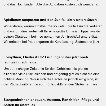
#BiologischerGartenbau]
und das Hochbinden. Alle drei Aufgaben kosten dich weniger als
eine Minute pro Woche und Tomatenpflanze, sorgen aber dafür,
dass du mehr und größere Früchte erntest und der gefürchteten
Apfelbaum ausputzen und den Junifall aktiv unterstützen
Tomatenkrankheit Braunfäule vorbeugst. Weiterlesen bei
Wurzelwerk – Gartenwissen von Profis Kurzfassung: Ein bildreich
Wir erklären, warum Obstbäume so viele unreife Früchte verlieren
illustrierter Praxis-Leitfaden: Das Ausgeizen beginnt direkt nach
und warum dies vorteilhaft für eine große Ernte ist. Tipps, wie du
dem Auspflanzen und sollte wöchentlich wiederholt werden.
deinen Obstbaum beim so genannten Junifruchtfall unterstützt.
Geiztriebe morgens entfernen, damit Wunden rasch abtrocknen.
Weiterlesen bei freudengarten.de Kurzfassung: Spätestens jetzt –
Das Anbinden des Haupttriebs an Stäbe oder Schnüren
vor dem natürlichen Junifall in 3–4 Wochen – sollten überzählige
verhindert Windschäden. Für erfahrene Gärtner besonders
Früchte manuell ausgedünnt werden. Der Artikel erklärt: Nur 4–5
interessant: Der Artikel diskutiert, wann bei Freilandtomaten das
Forsythien, Flieder & Co: Frühlingsblüher jetzt noch
% der Blüten werden zu Früchten, ein rechtzeitiges Eingreifen vor
Ausgeizen kontraproduktiv ist – etwa bei buschigen Sorten, die
rechtzeitig schneiden
dem Junifall beugt der Alternanz (Abwechslung von
von Seitentrieben profitieren.
Ertragsjahren) vor. Für Äpfel und Birnen gilt: max. zwei kräftige
Um den richtigen Zeitpunkt für den Gehölzschnitt gibt es
Früchte pro Fruchtbüschel, Abstand mindestens eine Handbreit.
alljährlich viele Diskussionen und oft genug gibt es nicht die eine
Früchte in Schattenzonen vollständig entfernen.
richtige Meinung. Worin sich die Fachleute jedoch einig sind, ist
der Rückschnitt-Termin von frühlingsblühenden Sträuchern wie
Forsythie, Ranunkelstrauch und Flieder. Weiterlesen bei
gartenpraxis.de Kurzfassung: Frühlingsblüher wie Forsythie,
Stangenbohnen anbauen: Aussaat, Rankhilfen, Pflege und
Flieder und Zierkirsche bilden ihre Blütenknospen für das nächste
Sorten im Überblick
Jahr im Sommer. Der Schnitt direkt nach der Blüte (bei Flieder: