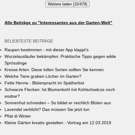
Weitere laden (15/479)
gewinnen gibt es jeweils einen Gutschein von Pflanzen-Kölle
Gartencenter im Wert von 250 Euro, ein Insektenhotel und eine
Urkunde. Die Teilnahmebedingungen, Bewertungskriterien und
Alle Beiträge zu "Interessantes aus der Garten-Welt"
das Anmeldeformular siehe auf den Seiten der Gemeinde
Unterhaching (Termin abgelaufen).
BELIEBTESTE BEITRÄGE
Raupen bestimmen - mit dieser App klappt's
Wurzelausläufer bekämpfen: Praktische Tipps gegen wilde
Sprösslinge
Kresse Arten: Diese tollen Sorten sollten Sie kennen
Welche Tiere graben Löcher im Garten?
Fette Henne - Blütenpracht im Spätherbst
Schwarze Flecken: Ist Blumenkohl mit Kohlschwärze noch
essbar?
Sonnenhut schneiden – So bildet er reichlich Blüten aus
Lavendel verblüht? Das müssen Sie jetzt tun
Pfiat di Winter
Kleine Gärten kreativ gestalten - Vortrag am 12.03.2019