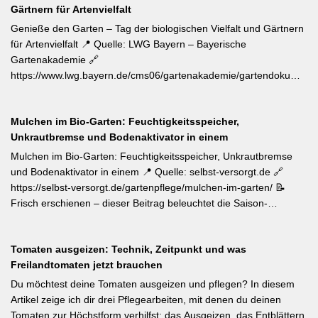
Gärtnern für Artenvielfalt
„katzenbuckelnd“ krabbelenden Larven des Kleinen und Großen
Frostspanners können bei Massenbefall kahlen Fraß
Genieße den Garten – Tag der biologischen Vielfalt und Gärtnern
verursachen. Gegenmaßnahmen: Leimringe ab Herbst, gezielter
für Artenvielfalt 📍 Quelle: LWG Bayern – Bayerische
Meisen-Förderung und – falls nötig – biologische
Gartenakademie 🔗
Pflanzenschutzmittel. [Thema-Tag: #Schädlingsbekämpfung
https://www.lwg.bayern.de/cms06/gartenakademie/gartendokumente
#Obstbaumschnitt #Pflanzenschutz]
📝 Zum Internationalen Tag der biologischen Vielfalt (22. Mai)
erinnert die LWG Bayern daran, dass naturnahe
Mulchen im Bio-Garten: Feuchtigkeitsspeicher,
Gartenbewirtschaftung – unabhängig von der Gartengröße –
Unkrautbremse und Bodenaktivator in einem
einen messbaren Beitrag zur regionalen Artenvielfalt leistet.
Nützlingsförderung, strukturreiche Beete und der Verzicht auf
Mulchen im Bio-Garten: Feuchtigkeitsspeicher, Unkrautbremse
Pestizide sind die entscheidenden Stellschrauben. Ein
und Bodenaktivator in einem 📍 Quelle: selbst-versorgt.de 🔗
motivierender Impuls für jeden GBV-Garten. [Thema-Tag:
https://selbst-versorgt.de/gartenpflege/mulchen-im-garten/ 📝
#Biodiversität #Gartengestaltung #Naturnahergarten]
Frisch erschienen – dieser Beitrag beleuchtet die Saison-
Anpassung der Mulchstrategie: Im Frühjahr regt eine frische
Schicht das Bodenleben an, im Frühsommer schützt sie vor
Tomaten ausgeizen: Technik, Zeitpunkt und was
Austrocknung. Die ideale Schichtdicke liegt bei 5–10 cm, immer
Freilandtomaten jetzt brauchen
mit Abstand zum Pflanzenstamm, um Fäulnis zu vermeiden.
Besonders wertvoll: Häufige Fehler wie zu dicke Schichten oder
Du möchtest deine Tomaten ausgeizen und pflegen? In diesem
die Verwendung von frischem Rasenschnitt als alleiniges Material
Artikel zeige ich dir drei Pflegearbeiten, mit denen du deinen
werden klar benannt. [Thema-Tag: #Bodenpflege #Mulchen
Tomaten zur Höchstform verhilfst: das Ausgeizen, das Entblättern