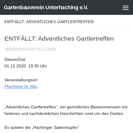
Gartenbauverein Unterhaching e.V.
Zum Inhalt springen
ENTFÄLLT: ADVENTLICHES GARTLERTREFFEN
ENTFÄLLT: Adventliches Gartlertreffen
VERÖFFENTLICHT
01.12.2020
Datum/Zeit
01.12.2020
19:30 Uhr
Veranstaltungsort
Pfarrheim St. Alto
„Adventliches Gartlertreffen“, ein gemütliches Beisammensein mit
heiteren und nachdenklichen Geschichten rund um den Garten.
Es spielen die „Hachinger Saitenhupfer“.