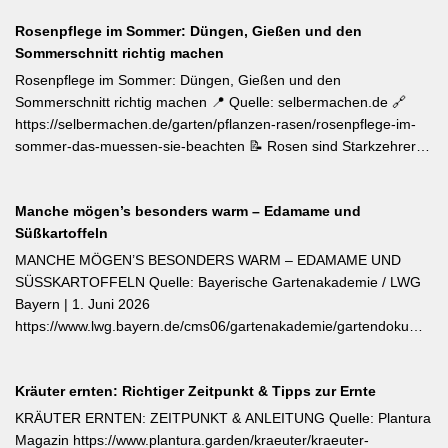
Diana Burkel offiziell getauft und sind über mehr als 200
Blumen. Was Sie gegen die Schädlinge tun können, lesen Sie
bayerische Gärtnereien erhältlich. Wer auf regional empfohlene
Rosenpflege im Sommer: Düngen, Gießen und den
hier. Weiterlesen bei MDR-Garten
Pflanzen setzen möchte, liegt mit diesen beiden Sorten für Balkon
Sommerschnitt richtig machen
und Nutzgarten genau richtig.
Rosenpflege im Sommer: Düngen, Gießen und den
Sommerschnitt richtig machen 📍 Quelle: selbermachen.de 🔗
https://selbermachen.de/garten/pflanzen-rasen/rosenpflege-im-
sommer-das-muessen-sie-beachten 📝 Rosen sind Starkzehrer –
jetzt nach der ersten Blüte brauchen sie organischen Dünger
(Kompost, Hornspäne, Brennnesseljauche). Die Düngung sollte
Manche mögen’s besonders warm – Edamame und
bis Mitte Juli abgeschlossen sein, damit sich die Pflanzen auf die
Süßkartoffeln
Überwinterung vorbereiten können. Der entscheidende Tipp für
öfterblühende Sorten: Verwelkte Blüten mit 2–3 Blattstielpaaren
MANCHE MÖGEN’S BESONDERS WARM – EDAMAME UND
darunter sofort abschneiden – das regt neue Knospen an und
SÜSSKARTOFFELN Quelle: Bayerische Gartenakademie / LWG
verlängert die Blütezeit erheblich. [Thema-Tag: #Rosenpflege
Bayern | 1. Juni 2026
#Pflanzenpflege #Gehölze]
https://www.lwg.bayern.de/cms06/gartenakademie/gartendokumente
Edamame und Süßkartoffeln zählen zu den wärmeliebendsten
Gemüsearten und dürfen erst bei ausreichend warmem Boden
Kräuter ernten: Richtiger Zeitpunkt & Tipps zur Ernte
ins Freiland. Edamame (Garten-Soja) kann direkt gesät oder
vorgezogen werden; Staffelsaaten sind bis Anfang Juli möglich,
KRÄUTER ERNTEN: ZEITPUNKT & ANLEITUNG Quelle: Plantura
die Ernte beginnt ab August. Süßkartoffeln sind ausschließlich als
Magazin https://www.plantura.garden/kraeuter/kraeuter-