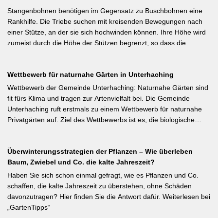
sofort nach dem Verblühen!) ist die letzte Chance – wer jetzt noch
Stangenbohnen benötigen im Gegensatz zu Buschbohnen eine
nicht geschnitten hat, sollte spätestens in den nächsten zwei
Rankhilfe. Die Triebe suchen mit kreisenden Bewegungen nach
Wochen ran. Das Grundprinzip: Überflüssige alte Triebe
einer Stütze, an der sie sich hochwinden können. Ihre Höhe wird
bodennah entfernen, damit das neue Holz ausreifen kann.
zumeist durch die Höhe der Stützen begrenzt, so dass die
Pflanzen auch noch geerntet werden können. Eine durch ihre
tiefroten Blüten besondere Stangenbohne ist die Feuerbohne.
Wettbewerb für naturnahe Gärten in Unterhaching
Weiterlesen bei meine-ernte.de Kurzfassung: Bis Mitte Juni ist die
Aussaat von Stangenbohnen direkt ins Freiland noch problemlos
Wettbewerb der Gemeinde Unterhaching: Naturnahe Gärten sind
möglich. Samen über Nacht wässern, 5–6 cm tief setzen,
fit fürs Klima und tragen zur Artenvielfalt bei. Die Gemeinde
Pflanzabstand 50 cm. Als Mittelzehrer brauchen Stangenbohnen
Unterhaching ruft erstmals zu einem Wettbewerb für naturnahe
im Gegensatz zu Buschbohnen eine moderierte Düngung
Privatgärten auf. Ziel des Wettbewerbs ist es, die biologische
während der Wachstumsphase. Besonderes Detail: Bohnen
Vielfalt im Gemeindegebiet zu fördern und gleichzeitig durch die
gehen Symbiosen mit Knöllchenbakterien ein, die Stickstoff aus
Entsiegelung von Privatflächen einen aktiven Beitrag zur
der Luft binden – Vorfrucht-Wirkung für das nächste Gartenjahr.
Überwinterungsstrategien der Pflanzen – Wie überleben
Verbesserung des Ortsklimas zu leisten. Warum? Entsiegelte
Baum, Zwiebel und Co. die kalte Jahreszeit?
Flächen helfen… Hitze zu reduzieren Regenwasser besser zu
speichern und das Wohnumfeld insgesamt lebenswerter zu
Haben Sie sich schon einmal gefragt, wie es Pflanzen und Co.
gestalten. Insgesamt drei Gärten werden prämiert. Insgesamt drei
schaffen, die kalte Jahreszeit zu überstehen, ohne Schäden
gleichwertige Sieger werden durch eine Expertenjury, bestehend
davonzutragen? Hier finden Sie die Antwort dafür. Weiterlesen bei
aus Vertretern der Gemeinde Unterhaching sowie des
„GartenTipps“
Gartenbauvereins Unterhaching ausgewählt und prämiert. Zu