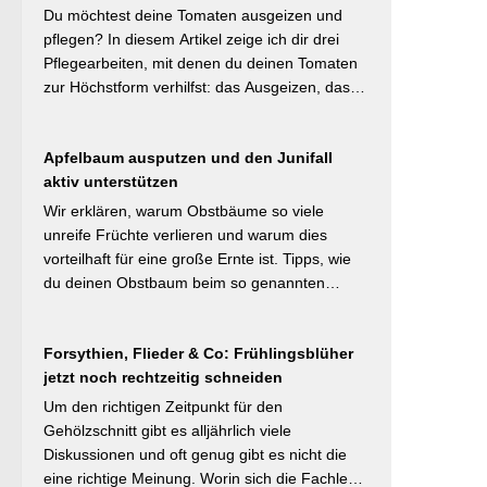
schützt sie vor Austrocknung. Die ideale
Du möchtest deine Tomaten ausgeizen und
Schichtdicke liegt bei 5–10 cm, immer mit
pflegen? In diesem Artikel zeige ich dir drei
Abstand zum Pflanzenstamm, um Fäulnis zu
Pflegearbeiten, mit denen du deinen Tomaten
vermeiden. Besonders wertvoll: Häufige Fehler
zur Höchstform verhilfst: das Ausgeizen, das
wie zu dicke Schichten oder die Verwendung
Entblättern und das Hochbinden. Alle drei
von frischem Rasenschnitt als alleiniges
Aufgaben kosten dich weniger als eine Minute
Material werden klar benannt. [Thema-Tag:
Apfelbaum ausputzen und den Junifall
pro Woche und Tomatenpflanze, sorgen aber
#Bodenpflege #Mulchen
aktiv unterstützen
dafür, dass du mehr und größere Früchte
#BiologischerGartenbau]
erntest und der gefürchteten Tomatenkrankheit
Wir erklären, warum Obstbäume so viele
Braunfäule vorbeugst. Weiterlesen bei
unreife Früchte verlieren und warum dies
Wurzelwerk – Gartenwissen von Profis
vorteilhaft für eine große Ernte ist. Tipps, wie
Kurzfassung: Ein bildreich illustrierter Praxis-
du deinen Obstbaum beim so genannten
Leitfaden: Das Ausgeizen beginnt direkt nach
Junifruchtfall unterstützt. Weiterlesen bei
dem Auspflanzen und sollte wöchentlich
freudengarten.de Kurzfassung: Spätestens
wiederholt werden. Geiztriebe morgens
Forsythien, Flieder & Co: Frühlingsblüher
jetzt – vor dem natürlichen Junifall in 3–4
entfernen, damit Wunden rasch abtrocknen.
jetzt noch rechtzeitig schneiden
Wochen – sollten überzählige Früchte manuell
Das Anbinden des Haupttriebs an Stäbe oder
ausgedünnt werden. Der Artikel erklärt: Nur 4–
Um den richtigen Zeitpunkt für den
Schnüren verhindert Windschäden. Für
5 % der Blüten werden zu Früchten, ein
Gehölzschnitt gibt es alljährlich viele
erfahrene Gärtner besonders interessant: Der
rechtzeitiges Eingreifen vor dem Junifall beugt
Diskussionen und oft genug gibt es nicht die
Artikel diskutiert, wann bei Freilandtomaten das
der Alternanz (Abwechslung von Ertragsjahren)
eine richtige Meinung. Worin sich die Fachleute