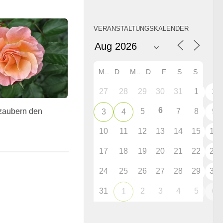
VERANSTALTUNGSKALENDER
M
D
M
D
F
S
S
27
28
29
30
31
1
2
6
5
7
8
9
zaubern den
3
4
10
11
12
13
14
15
16
17
18
19
20
21
22
23
24
25
26
27
28
29
30
31
2
3
4
5
6
1