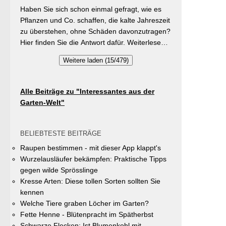
während der Wachstumsphase. Besonderes
kalte Jahreszeit?
Privatflächen einen aktiven Beitrag zur
Haben Sie sich schon einmal gefragt, wie es
Detail: Bohnen gehen Symbiosen mit
Verbesserung des Ortsklimas zu leisten.
Pflanzen und Co. schaffen, die kalte Jahreszeit
Knöllchenbakterien ein, die Stickstoff aus der
Warum? Entsiegelte Flächen helfen… Hitze zu
zu überstehen, ohne Schäden davonzutragen?
Luft binden – Vorfrucht-Wirkung für das
reduzieren Regenwasser besser zu speichern
Hier finden Sie die Antwort dafür. Weiterlesen
nächste Gartenjahr.
und das Wohnumfeld insgesamt lebenswerter
bei „GartenTipps“
Weitere laden (15/479)
zu gestalten. Insgesamt drei Gärten werden
prämiert. Insgesamt drei gleichwertige Sieger
werden durch eine Expertenjury, bestehend
Alle Beiträge zu "Interessantes aus der
aus Vertretern der Gemeinde Unterhaching
Garten-Welt"
sowie des Gartenbauvereins Unterhaching
ausgewählt und prämiert. Zu gewinnen gibt es
jeweils einen Gutschein von Pflanzen-Kölle
BELIEBTESTE BEITRÄGE
Gartencenter im Wert von 250 Euro, ein
Raupen bestimmen - mit dieser App klappt's
Insektenhotel und eine Urkunde. Die
Wurzelausläufer bekämpfen: Praktische Tipps
Teilnahmebedingungen, Bewertungskriterien
gegen wilde Sprösslinge
und das Anmeldeformular siehe auf den Seiten
Kresse Arten: Diese tollen Sorten sollten Sie
der Gemeinde Unterhaching (Termin
kennen
abgelaufen).
Welche Tiere graben Löcher im Garten?
Fette Henne - Blütenpracht im Spätherbst
Schwarze Flecken: Ist Blumenkohl mit