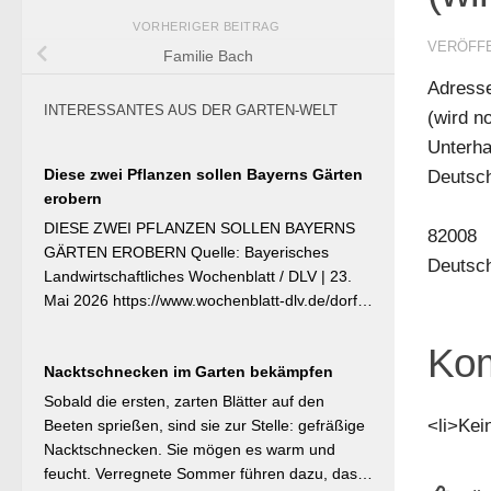
VORHERIGER BEITRAG
VERÖFF
Familie Bach
Adress
INTERESSANTES AUS DER GARTEN-WELT
(wird n
Unterha
Diese zwei Pflanzen sollen Bayerns Gärten
Deutsc
erobern
DIESE ZWEI PFLANZEN SOLLEN BAYERNS
82008
GÄRTEN EROBERN Quelle: Bayerisches
Deutsc
Landwirtschaftliches Wochenblatt / DLV | 23.
Mai 2026 https://www.wochenblatt-dlv.de/dorf-
familie/garten-gesundheit/diese-zwei-pflanzen-
bayerns-gaerten-erobern-584991 Als
Kom
Nacktschnecken im Garten bekämpfen
Bayerische Pflanze des Jahres 2026 wurde die
Calibrachoa ‚Feenstaub‘ gekürt — eine
Sobald die ersten, zarten Blätter auf den
Hängeglöckchen-Sorte mit pink-rosa
<li>Kei
Beeten sprießen, sind sie zur Stelle: gefräßige
gemusterten Blüten, die ohne Ausputzen von
Nacktschnecken. Sie mögen es warm und
Frühsommer bis Herbst reich blüht und sich
feucht. Verregnete Sommer führen dazu, dass