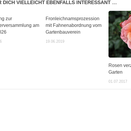
R DICH VIELLEICHT EBENFALLS INTERESSANT …
ng zur
Fronleichnamsprozession
derversammlung am
mit Fahnenabordnung vom
026
Gartenbauverein
6
19.06.2019
Rosen ver
Garten
01.07.2017
ente/wochentipps/399184/index.php