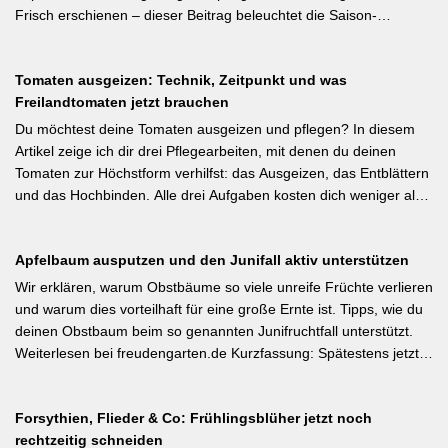
#Biodiversität #Gartengestaltung #Naturnahergarten]
Frisch erschienen – dieser Beitrag beleuchtet die Saison-
Anpassung der Mulchstrategie: Im Frühjahr regt eine frische
Schicht das Bodenleben an, im Frühsommer schützt sie vor
Tomaten ausgeizen: Technik, Zeitpunkt und was
Austrocknung. Die ideale Schichtdicke liegt bei 5–10 cm, immer
Freilandtomaten jetzt brauchen
mit Abstand zum Pflanzenstamm, um Fäulnis zu vermeiden.
Besonders wertvoll: Häufige Fehler wie zu dicke Schichten oder
Du möchtest deine Tomaten ausgeizen und pflegen? In diesem
die Verwendung von frischem Rasenschnitt als alleiniges Material
Artikel zeige ich dir drei Pflegearbeiten, mit denen du deinen
werden klar benannt. [Thema-Tag: #Bodenpflege #Mulchen
Tomaten zur Höchstform verhilfst: das Ausgeizen, das Entblättern
#BiologischerGartenbau]
und das Hochbinden. Alle drei Aufgaben kosten dich weniger als
eine Minute pro Woche und Tomatenpflanze, sorgen aber dafür,
dass du mehr und größere Früchte erntest und der gefürchteten
Apfelbaum ausputzen und den Junifall aktiv unterstützen
Tomatenkrankheit Braunfäule vorbeugst. Weiterlesen bei
Wurzelwerk – Gartenwissen von Profis Kurzfassung: Ein bildreich
Wir erklären, warum Obstbäume so viele unreife Früchte verlieren
illustrierter Praxis-Leitfaden: Das Ausgeizen beginnt direkt nach
und warum dies vorteilhaft für eine große Ernte ist. Tipps, wie du
dem Auspflanzen und sollte wöchentlich wiederholt werden.
deinen Obstbaum beim so genannten Junifruchtfall unterstützt.
Geiztriebe morgens entfernen, damit Wunden rasch abtrocknen.
Weiterlesen bei freudengarten.de Kurzfassung: Spätestens jetzt –
Das Anbinden des Haupttriebs an Stäbe oder Schnüren
vor dem natürlichen Junifall in 3–4 Wochen – sollten überzählige
verhindert Windschäden. Für erfahrene Gärtner besonders
Früchte manuell ausgedünnt werden. Der Artikel erklärt: Nur 4–5
interessant: Der Artikel diskutiert, wann bei Freilandtomaten das
Forsythien, Flieder & Co: Frühlingsblüher jetzt noch
% der Blüten werden zu Früchten, ein rechtzeitiges Eingreifen vor
Ausgeizen kontraproduktiv ist – etwa bei buschigen Sorten, die
rechtzeitig schneiden
dem Junifall beugt der Alternanz (Abwechslung von