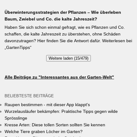
gehen Symbiosen mit Knöllchenbakterien ein, die Stickstoff aus
Entsiegelung von Privatflächen einen aktiven Beitrag zur
der Luft binden – Vorfrucht-Wirkung für das nächste Gartenjahr.
Überwinterungsstrategien der Pflanzen – Wie überleben
Verbesserung des Ortsklimas zu leisten. Warum? Entsiegelte
Baum, Zwiebel und Co. die kalte Jahreszeit?
Flächen helfen… Hitze zu reduzieren Regenwasser besser zu
speichern und das Wohnumfeld insgesamt lebenswerter zu
Haben Sie sich schon einmal gefragt, wie es Pflanzen und Co.
gestalten. Insgesamt drei Gärten werden prämiert. Insgesamt drei
schaffen, die kalte Jahreszeit zu überstehen, ohne Schäden
gleichwertige Sieger werden durch eine Expertenjury, bestehend
davonzutragen? Hier finden Sie die Antwort dafür. Weiterlesen bei
aus Vertretern der Gemeinde Unterhaching sowie des
„GartenTipps“
Gartenbauvereins Unterhaching ausgewählt und prämiert. Zu
Weitere laden (15/479)
gewinnen gibt es jeweils einen Gutschein von Pflanzen-Kölle
Gartencenter im Wert von 250 Euro, ein Insektenhotel und eine
Urkunde. Die Teilnahmebedingungen, Bewertungskriterien und
Alle Beiträge zu "Interessantes aus der Garten-Welt"
das Anmeldeformular siehe auf den Seiten der Gemeinde
Unterhaching (Termin abgelaufen).
BELIEBTESTE BEITRÄGE
Raupen bestimmen - mit dieser App klappt's
Wurzelausläufer bekämpfen: Praktische Tipps gegen wilde
Sprösslinge
Kresse Arten: Diese tollen Sorten sollten Sie kennen
Welche Tiere graben Löcher im Garten?