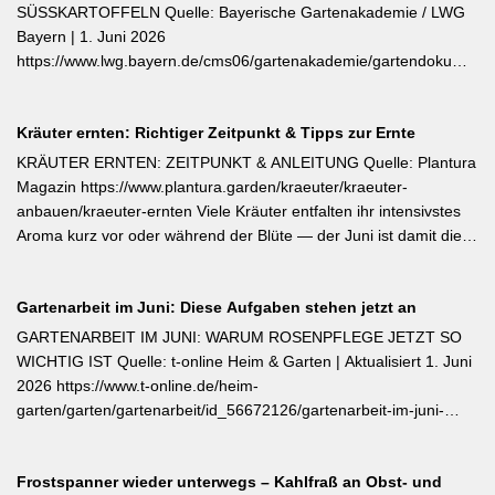
darunter sofort abschneiden – das regt neue Knospen an und
SÜSSKARTOFFELN Quelle: Bayerische Gartenakademie / LWG
verlängert die Blütezeit erheblich. [Thema-Tag: #Rosenpflege
Bayern | 1. Juni 2026
#Pflanzenpflege #Gehölze]
https://www.lwg.bayern.de/cms06/gartenakademie/gartendokumente
Edamame und Süßkartoffeln zählen zu den wärmeliebendsten
Gemüsearten und dürfen erst bei ausreichend warmem Boden
Kräuter ernten: Richtiger Zeitpunkt & Tipps zur Ernte
ins Freiland. Edamame (Garten-Soja) kann direkt gesät oder
vorgezogen werden; Staffelsaaten sind bis Anfang Juli möglich,
KRÄUTER ERNTEN: ZEITPUNKT & ANLEITUNG Quelle: Plantura
die Ernte beginnt ab August. Süßkartoffeln sind ausschließlich als
Magazin https://www.plantura.garden/kraeuter/kraeuter-
Jungpflanzen erhältlich und benötigen Wärme, Sonne und einen
anbauen/kraeuter-ernten Viele Kräuter entfalten ihr intensivstes
tiefen, durchlässigen Boden. Frisch geerntete Knollen müssen
Aroma kurz vor oder während der Blüte — der Juni ist damit die
zwei Wochen bei rund 24 °C nachreifen, damit sich Stärke in
ideale Erntezeit für Thymian, Salbei, Majoran, Oregano und
Zucker umwandelt und die Schale aushärtet.
Zitronenmelisse. Geerntet werden sollte am Vormittag nach dem
Gartenarbeit im Juni: Diese Aufgaben stehen jetzt an
Abtrocknen des Taus, bevor die Mittagshitze ätherische Öle
verflüchtigt. Beim Schnitt empfehlen sich ganze Triebspitzen statt
GARTENARBEIT IM JUNI: WARUM ROSENPFLEGE JETZT SO
einzelner Blätter — das fördert buschigen Neuaustrieb und
WICHTIG IST Quelle: t-online Heim & Garten | Aktualisiert 1. Juni
ermöglicht weitere Ernten im Sommer. Für die Trocknung werden
2026 https://www.t-online.de/heim-
Büschel kopfüber an einem schattigen, luftigen Ort aufgehängt
garten/garten/gartenarbeit/id_56672126/gartenarbeit-im-juni-
und anschließend sofort luftdicht in dunkle Behälter umgefüllt.
warum-rosenpflege-jetzt-so-wichtig-ist.html Im Rosenmonat Juni
sollten Wildtriebe — erkennbar an kleinteiligen Blättern direkt aus
Frostspanner wieder unterwegs – Kahlfraß an Obst- und
dem Boden — konsequent entfernt werden, da sie die veredelte