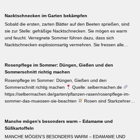
Als Bayerische Pflanze des Jahres 2026 wurde die Calibrachoa
‚Feenstaub‘ gekürt — eine Hängeglöckchen-Sorte mit pink-rosa
Nacktschnecken im Garten bekämpfen
gemusterten Blüten, die ohne Ausputzen von Frühsommer bis
Herbst reich blüht und sich hervorragend für Balkonkästen und
Sobald die ersten, zarten Blätter auf den Beeten sprießen, sind
Ampeln eignet. Die Bayerische Genusspflanze des Jahres 2026
sie zur Stelle: gefräßige Nacktschnecken. Sie mögen es warm
ist die Erdbeere ‚Lilly Waldberry‘, die durch ihr intensiv
und feucht. Verregnete Sommer führen dazu, dass sich
waldbeererinnerndes Aroma überzeugt und ab Juni durchgehend
Nacktschnecken explosionsartig vermehren. Sie fressen alle
bis August Früchte trägt. Beide Sorten wurden von Starkköchin
jungen Triebe von Stauden, Gemüse und Salat oder auch
Diana Burkel offiziell getauft und sind über mehr als 200
Blumen. Was Sie gegen die Schädlinge tun können, lesen Sie
bayerische Gärtnereien erhältlich. Wer auf regional empfohlene
Rosenpflege im Sommer: Düngen, Gießen und den
hier. Weiterlesen bei MDR-Garten
Pflanzen setzen möchte, liegt mit diesen beiden Sorten für Balkon
Sommerschnitt richtig machen
und Nutzgarten genau richtig.
Rosenpflege im Sommer: Düngen, Gießen und den
Sommerschnitt richtig machen
Quelle: selbermachen.de
https://selbermachen.de/garten/pflanzen-rasen/rosenpflege-im-
sommer-das-muessen-sie-beachten
Rosen sind Starkzehrer –
jetzt nach der ersten Blüte brauchen sie organischen Dünger
(Kompost, Hornspäne, Brennnesseljauche). Die Düngung sollte
Manche mögen’s besonders warm – Edamame und
bis Mitte Juli abgeschlossen sein, damit sich die Pflanzen auf die
Süßkartoffeln
Überwinterung vorbereiten können. Der entscheidende Tipp für
öfterblühende Sorten: Verwelkte Blüten mit 2–3 Blattstielpaaren
MANCHE MÖGEN’S BESONDERS WARM – EDAMAME UND