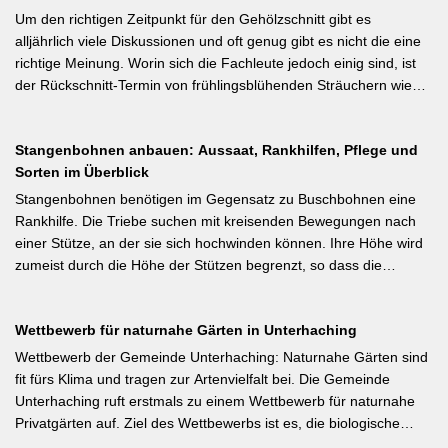
von Seitentrieben profitieren.
Ertragsjahren) vor. Für Äpfel und Birnen gilt: max. zwei kräftige
Um den richtigen Zeitpunkt für den Gehölzschnitt gibt es
Früchte pro Fruchtbüschel, Abstand mindestens eine Handbreit.
alljährlich viele Diskussionen und oft genug gibt es nicht die eine
Früchte in Schattenzonen vollständig entfernen.
richtige Meinung. Worin sich die Fachleute jedoch einig sind, ist
der Rückschnitt-Termin von frühlingsblühenden Sträuchern wie
Forsythie, Ranunkelstrauch und Flieder. Weiterlesen bei
gartenpraxis.de Kurzfassung: Frühlingsblüher wie Forsythie,
Stangenbohnen anbauen: Aussaat, Rankhilfen, Pflege und
Flieder und Zierkirsche bilden ihre Blütenknospen für das nächste
Sorten im Überblick
Jahr im Sommer. Der Schnitt direkt nach der Blüte (bei Flieder:
sofort nach dem Verblühen!) ist die letzte Chance – wer jetzt noch
Stangenbohnen benötigen im Gegensatz zu Buschbohnen eine
nicht geschnitten hat, sollte spätestens in den nächsten zwei
Rankhilfe. Die Triebe suchen mit kreisenden Bewegungen nach
Wochen ran. Das Grundprinzip: Überflüssige alte Triebe
einer Stütze, an der sie sich hochwinden können. Ihre Höhe wird
bodennah entfernen, damit das neue Holz ausreifen kann.
zumeist durch die Höhe der Stützen begrenzt, so dass die
Pflanzen auch noch geerntet werden können. Eine durch ihre
tiefroten Blüten besondere Stangenbohne ist die Feuerbohne.
Wettbewerb für naturnahe Gärten in Unterhaching
Weiterlesen bei meine-ernte.de Kurzfassung: Bis Mitte Juni ist die
Aussaat von Stangenbohnen direkt ins Freiland noch problemlos
Wettbewerb der Gemeinde Unterhaching: Naturnahe Gärten sind
möglich. Samen über Nacht wässern, 5–6 cm tief setzen,
fit fürs Klima und tragen zur Artenvielfalt bei. Die Gemeinde
Pflanzabstand 50 cm. Als Mittelzehrer brauchen Stangenbohnen
Unterhaching ruft erstmals zu einem Wettbewerb für naturnahe
im Gegensatz zu Buschbohnen eine moderierte Düngung
Privatgärten auf. Ziel des Wettbewerbs ist es, die biologische
während der Wachstumsphase. Besonderes Detail: Bohnen
Vielfalt im Gemeindegebiet zu fördern und gleichzeitig durch die