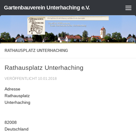
Gartenbauverein Unterhaching e.V.
Zum Inhalt springen
RATHAUSPLATZ UNTERHACHING
Rathausplatz Unterhaching
VERÖFFENTLICHT
10.01.2018
Adresse
Rathausplatz
Unterhaching
82008
Deutschland