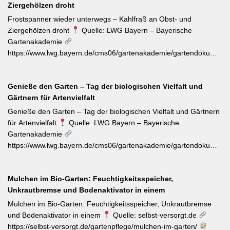
Ziergehölzen droht
Sorte verdrängen. Kletterrosen wie ‚Sympathie‘ müssen neues
Riebtentrieb durch Anbinden in die gewünschte Richtung geleitet
Frostspanner wieder unterwegs – Kahlfraß an Obst- und
werden. Ab Ende Juni ist die Hochblüte zudem die beste Zeit für
Ziergehölzen droht
Quelle: LWG Bayern – Bayerische
Veredelungen: robuste Sorten lassen sich jetzt mit jungen
Gartenakademie
Unterlagen zusammenbringen. Eine schnell wirkende
https://www.lwg.bayern.de/cms06/gartenakademie/gartendokumente
Stickstoffgabe nach der Hauptblüte sowie das regelmäßige
Der aktuelle Wochentipp der LWG Bayern warnt vor einem
Entfernen verblühter Triebe fördern die zweite Blühwelle im
erhöhten Aufkommen von Frostspanner-Raupen an
Spätsommer.
Genieße den Garten – Tag der biologischen Vielfalt und
Apfelbäumen, Rosen, Ahorn und Hartriegel. Die charakteristisch
Gärtnern für Artenvielfalt
„katzenbuckelnd“ krabbelenden Larven des Kleinen und Großen
Frostspanners können bei Massenbefall kahlen Fraß
Genieße den Garten – Tag der biologischen Vielfalt und Gärtnern
verursachen. Gegenmaßnahmen: Leimringe ab Herbst, gezielter
für Artenvielfalt
Quelle: LWG Bayern – Bayerische
Meisen-Förderung und – falls nötig – biologische
Gartenakademie
Pflanzenschutzmittel. [Thema-Tag: #Schädlingsbekämpfung
https://www.lwg.bayern.de/cms06/gartenakademie/gartendokumente
#Obstbaumschnitt #Pflanzenschutz]
Zum Internationalen Tag der biologischen Vielfalt (22. Mai)
erinnert die LWG Bayern daran, dass naturnahe
Mulchen im Bio-Garten: Feuchtigkeitsspeicher,
Gartenbewirtschaftung – unabhängig von der Gartengröße –
Unkrautbremse und Bodenaktivator in einem
einen messbaren Beitrag zur regionalen Artenvielfalt leistet.
Nützlingsförderung, strukturreiche Beete und der Verzicht auf
Mulchen im Bio-Garten: Feuchtigkeitsspeicher, Unkrautbremse
Pestizide sind die entscheidenden Stellschrauben. Ein
und Bodenaktivator in einem
Quelle: selbst-versorgt.de
motivierender Impuls für jeden GBV-Garten. [Thema-Tag:
https://selbst-versorgt.de/gartenpflege/mulchen-im-garten/