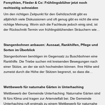
interessant: Der Artikel diskutiert, wann bei Freilandtomaten das
Forsythien, Flieder & Co: Frühlingsblüher jetzt noch
% der Blüten werden zu Früchten, ein rechtzeitiges Eingreifen vor
Ausgeizen kontraproduktiv ist – etwa bei buschigen Sorten, die
rechtzeitig schneiden
dem Junifall beugt der Alternanz (Abwechslung von
von Seitentrieben profitieren.
Ertragsjahren) vor. Für Äpfel und Birnen gilt: max. zwei kräftige
Um den richtigen Zeitpunkt für den Gehölzschnitt gibt es
Früchte pro Fruchtbüschel, Abstand mindestens eine Handbreit.
alljährlich viele Diskussionen und oft genug gibt es nicht die eine
Früchte in Schattenzonen vollständig entfernen.
richtige Meinung. Worin sich die Fachleute jedoch einig sind, ist
der Rückschnitt-Termin von frühlingsblühenden Sträuchern wie
Forsythie, Ranunkelstrauch und Flieder. Weiterlesen bei
gartenpraxis.de Kurzfassung: Frühlingsblüher wie Forsythie,
Stangenbohnen anbauen: Aussaat, Rankhilfen, Pflege und
Flieder und Zierkirsche bilden ihre Blütenknospen für das nächste
Sorten im Überblick
Jahr im Sommer. Der Schnitt direkt nach der Blüte (bei Flieder:
sofort nach dem Verblühen!) ist die letzte Chance – wer jetzt noch
Stangenbohnen benötigen im Gegensatz zu Buschbohnen eine
nicht geschnitten hat, sollte spätestens in den nächsten zwei
Rankhilfe. Die Triebe suchen mit kreisenden Bewegungen nach
Wochen ran. Das Grundprinzip: Überflüssige alte Triebe
einer Stütze, an der sie sich hochwinden können. Ihre Höhe wird
bodennah entfernen, damit das neue Holz ausreifen kann.
zumeist durch die Höhe der Stützen begrenzt, so dass die
Pflanzen auch noch geerntet werden können. Eine durch ihre
tiefroten Blüten besondere Stangenbohne ist die Feuerbohne.
Wettbewerb für naturnahe Gärten in Unterhaching
Weiterlesen bei meine-ernte.de Kurzfassung: Bis Mitte Juni ist die
Aussaat von Stangenbohnen direkt ins Freiland noch problemlos
Wettbewerb der Gemeinde Unterhaching: Naturnahe Gärten sind
möglich. Samen über Nacht wässern, 5–6 cm tief setzen,
fit fürs Klima und tragen zur Artenvielfalt bei. Die Gemeinde
Pflanzabstand 50 cm. Als Mittelzehrer brauchen Stangenbohnen
Unterhaching ruft erstmals zu einem Wettbewerb für naturnahe