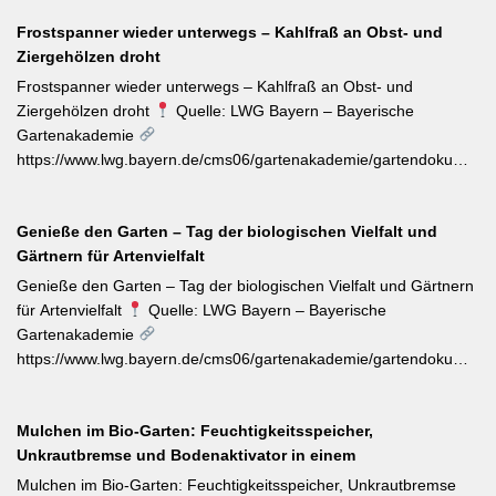
sollten Wildtriebe — erkennbar an kleinteiligen Blättern direkt aus
Frostspanner wieder unterwegs – Kahlfraß an Obst- und
dem Boden — konsequent entfernt werden, da sie die veredelte
Ziergehölzen droht
Sorte verdrängen. Kletterrosen wie ‚Sympathie‘ müssen neues
Riebtentrieb durch Anbinden in die gewünschte Richtung geleitet
Frostspanner wieder unterwegs – Kahlfraß an Obst- und
werden. Ab Ende Juni ist die Hochblüte zudem die beste Zeit für
Ziergehölzen droht
Quelle: LWG Bayern – Bayerische
Veredelungen: robuste Sorten lassen sich jetzt mit jungen
Gartenakademie
Unterlagen zusammenbringen. Eine schnell wirkende
https://www.lwg.bayern.de/cms06/gartenakademie/gartendokumente
Stickstoffgabe nach der Hauptblüte sowie das regelmäßige
Der aktuelle Wochentipp der LWG Bayern warnt vor einem
Entfernen verblühter Triebe fördern die zweite Blühwelle im
erhöhten Aufkommen von Frostspanner-Raupen an
Spätsommer.
Genieße den Garten – Tag der biologischen Vielfalt und
Apfelbäumen, Rosen, Ahorn und Hartriegel. Die charakteristisch
Gärtnern für Artenvielfalt
„katzenbuckelnd“ krabbelenden Larven des Kleinen und Großen
Frostspanners können bei Massenbefall kahlen Fraß
Genieße den Garten – Tag der biologischen Vielfalt und Gärtnern
verursachen. Gegenmaßnahmen: Leimringe ab Herbst, gezielter
für Artenvielfalt
Quelle: LWG Bayern – Bayerische
Meisen-Förderung und – falls nötig – biologische
Gartenakademie
Pflanzenschutzmittel. [Thema-Tag: #Schädlingsbekämpfung
https://www.lwg.bayern.de/cms06/gartenakademie/gartendokumente
#Obstbaumschnitt #Pflanzenschutz]
Zum Internationalen Tag der biologischen Vielfalt (22. Mai)
erinnert die LWG Bayern daran, dass naturnahe
Mulchen im Bio-Garten: Feuchtigkeitsspeicher,
Gartenbewirtschaftung – unabhängig von der Gartengröße –
Unkrautbremse und Bodenaktivator in einem
einen messbaren Beitrag zur regionalen Artenvielfalt leistet.
Nützlingsförderung, strukturreiche Beete und der Verzicht auf
Mulchen im Bio-Garten: Feuchtigkeitsspeicher, Unkrautbremse