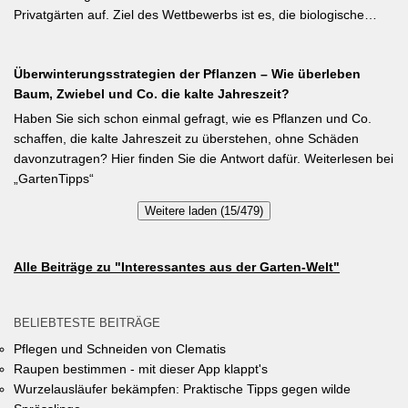
im Gegensatz zu Buschbohnen eine moderierte Düngung
Privatgärten auf. Ziel des Wettbewerbs ist es, die biologische
während der Wachstumsphase. Besonderes Detail: Bohnen
Vielfalt im Gemeindegebiet zu fördern und gleichzeitig durch die
gehen Symbiosen mit Knöllchenbakterien ein, die Stickstoff aus
Entsiegelung von Privatflächen einen aktiven Beitrag zur
der Luft binden – Vorfrucht-Wirkung für das nächste Gartenjahr.
Überwinterungsstrategien der Pflanzen – Wie überleben
Verbesserung des Ortsklimas zu leisten. Warum? Entsiegelte
Baum, Zwiebel und Co. die kalte Jahreszeit?
Flächen helfen… Hitze zu reduzieren Regenwasser besser zu
speichern und das Wohnumfeld insgesamt lebenswerter zu
Haben Sie sich schon einmal gefragt, wie es Pflanzen und Co.
gestalten. Insgesamt drei Gärten werden prämiert. Insgesamt drei
schaffen, die kalte Jahreszeit zu überstehen, ohne Schäden
gleichwertige Sieger werden durch eine Expertenjury, bestehend
davonzutragen? Hier finden Sie die Antwort dafür. Weiterlesen bei
aus Vertretern der Gemeinde Unterhaching sowie des
„GartenTipps“
Gartenbauvereins Unterhaching ausgewählt und prämiert. Zu
Weitere laden (15/479)
gewinnen gibt es jeweils einen Gutschein von Pflanzen-Kölle
Gartencenter im Wert von 250 Euro, ein Insektenhotel und eine
Urkunde. Die Teilnahmebedingungen, Bewertungskriterien und
Alle Beiträge zu "Interessantes aus der Garten-Welt"
das Anmeldeformular siehe auf den Seiten der Gemeinde
Unterhaching (Termin abgelaufen).
BELIEBTESTE BEITRÄGE
Pflegen und Schneiden von Clematis
Raupen bestimmen - mit dieser App klappt's
Wurzelausläufer bekämpfen: Praktische Tipps gegen wilde