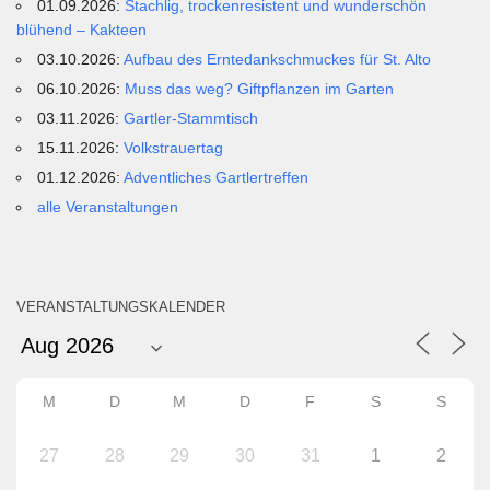
01.09.2026:
Stachlig, trockenresistent und wunderschön
blühend – Kakteen
03.10.2026:
Aufbau des Erntedankschmuckes für St. Alto
06.10.2026:
Muss das weg? Giftpflanzen im Garten
03.11.2026:
Gartler-Stammtisch
15.11.2026:
Volkstrauertag
01.12.2026:
Adventliches Gartlertreffen
alle Veranstaltungen
VERANSTALTUNGSKALENDER
M
D
M
D
F
S
S
27
28
29
30
31
1
2