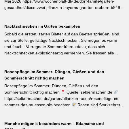
Mai 2026 https://www.wochenblatt-dlv.de/dorf-familie/garten-
gesundheit/diese-zwei-pflanzen-bayerns-gaerten-erobern-584991
Als Bayerische Pflanze des Jahres 2026 wurde die Calibrachoa
‚Feenstaub‘ gekürt — eine Hängeglöckchen-Sorte mit pink-rosa
Nacktschnecken im Garten bekämpfen
gemusterten Blüten, die ohne Ausputzen von Frühsommer bis
Herbst reich blüht und sich hervorragend für Balkonkästen und
Sobald die ersten, zarten Blätter auf den Beeten sprießen, sind
Ampeln eignet. Die Bayerische Genusspflanze des Jahres 2026
sie zur Stelle: gefräßige Nacktschnecken. Sie mögen es warm
ist die Erdbeere ‚Lilly Waldberry‘, die durch ihr intensiv
und feucht. Verregnete Sommer führen dazu, dass sich
waldbeererinnerndes Aroma überzeugt und ab Juni durchgehend
Nacktschnecken explosionsartig vermehren. Sie fressen alle
bis August Früchte trägt. Beide Sorten wurden von Starkköchin
jungen Triebe von Stauden, Gemüse und Salat oder auch
Diana Burkel offiziell getauft und sind über mehr als 200
Blumen. Was Sie gegen die Schädlinge tun können, lesen Sie
bayerische Gärtnereien erhältlich. Wer auf regional empfohlene
Rosenpflege im Sommer: Düngen, Gießen und den
hier. Weiterlesen bei MDR-Garten
Pflanzen setzen möchte, liegt mit diesen beiden Sorten für Balkon
Sommerschnitt richtig machen
und Nutzgarten genau richtig.
Rosenpflege im Sommer: Düngen, Gießen und den
Sommerschnitt richtig machen
Quelle: selbermachen.de
https://selbermachen.de/garten/pflanzen-rasen/rosenpflege-im-
sommer-das-muessen-sie-beachten
Rosen sind Starkzehrer –
jetzt nach der ersten Blüte brauchen sie organischen Dünger
(Kompost, Hornspäne, Brennnesseljauche). Die Düngung sollte
Manche mögen’s besonders warm – Edamame und
bis Mitte Juli abgeschlossen sein, damit sich die Pflanzen auf die