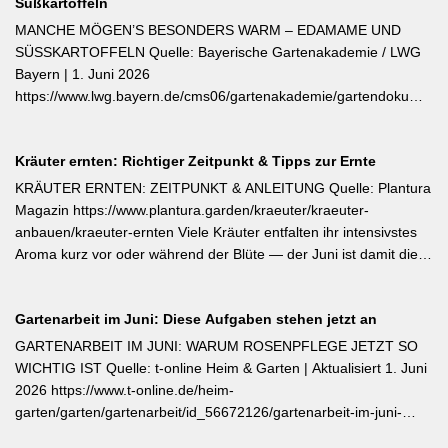
Süßkartoffeln
Überwinterung vorbereiten können. Der entscheidende Tipp für
öfterblühende Sorten: Verwelkte Blüten mit 2–3 Blattstielpaaren
MANCHE MÖGEN’S BESONDERS WARM – EDAMAME UND
darunter sofort abschneiden – das regt neue Knospen an und
SÜSSKARTOFFELN Quelle: Bayerische Gartenakademie / LWG
verlängert die Blütezeit erheblich. [Thema-Tag: #Rosenpflege
Bayern | 1. Juni 2026
#Pflanzenpflege #Gehölze]
https://www.lwg.bayern.de/cms06/gartenakademie/gartendokumente
Edamame und Süßkartoffeln zählen zu den wärmeliebendsten
Gemüsearten und dürfen erst bei ausreichend warmem Boden
Kräuter ernten: Richtiger Zeitpunkt & Tipps zur Ernte
ins Freiland. Edamame (Garten-Soja) kann direkt gesät oder
vorgezogen werden; Staffelsaaten sind bis Anfang Juli möglich,
KRÄUTER ERNTEN: ZEITPUNKT & ANLEITUNG Quelle: Plantura
die Ernte beginnt ab August. Süßkartoffeln sind ausschließlich als
Magazin https://www.plantura.garden/kraeuter/kraeuter-
Jungpflanzen erhältlich und benötigen Wärme, Sonne und einen
anbauen/kraeuter-ernten Viele Kräuter entfalten ihr intensivstes
tiefen, durchlässigen Boden. Frisch geerntete Knollen müssen
Aroma kurz vor oder während der Blüte — der Juni ist damit die
zwei Wochen bei rund 24 °C nachreifen, damit sich Stärke in
ideale Erntezeit für Thymian, Salbei, Majoran, Oregano und
Zucker umwandelt und die Schale aushärtet.
Zitronenmelisse. Geerntet werden sollte am Vormittag nach dem
Gartenarbeit im Juni: Diese Aufgaben stehen jetzt an
Abtrocknen des Taus, bevor die Mittagshitze ätherische Öle
verflüchtigt. Beim Schnitt empfehlen sich ganze Triebspitzen statt
GARTENARBEIT IM JUNI: WARUM ROSENPFLEGE JETZT SO
einzelner Blätter — das fördert buschigen Neuaustrieb und
WICHTIG IST Quelle: t-online Heim & Garten | Aktualisiert 1. Juni
ermöglicht weitere Ernten im Sommer. Für die Trocknung werden
2026 https://www.t-online.de/heim-
Büschel kopfüber an einem schattigen, luftigen Ort aufgehängt
garten/garten/gartenarbeit/id_56672126/gartenarbeit-im-juni-
und anschließend sofort luftdicht in dunkle Behälter umgefüllt.
warum-rosenpflege-jetzt-so-wichtig-ist.html Im Rosenmonat Juni