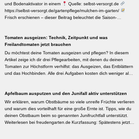
Pestizide sind die entscheidenden Stellschrauben. Ein
und Bodenaktivator in einem
Quelle: selbst-versorgt.de
motivierender Impuls für jeden GBV-Garten. [Thema-Tag:
https://selbst-versorgt.de/gartenpflege/mulchen-im-garten/
#Biodiversität #Gartengestaltung #Naturnahergarten]
Frisch erschienen – dieser Beitrag beleuchtet die Saison-
Anpassung der Mulchstrategie: Im Frühjahr regt eine frische
Schicht das Bodenleben an, im Frühsommer schützt sie vor
Tomaten ausgeizen: Technik, Zeitpunkt und was
Austrocknung. Die ideale Schichtdicke liegt bei 5–10 cm, immer
Freilandtomaten jetzt brauchen
mit Abstand zum Pflanzenstamm, um Fäulnis zu vermeiden.
Besonders wertvoll: Häufige Fehler wie zu dicke Schichten oder
Du möchtest deine Tomaten ausgeizen und pflegen? In diesem
die Verwendung von frischem Rasenschnitt als alleiniges Material
Artikel zeige ich dir drei Pflegearbeiten, mit denen du deinen
werden klar benannt. [Thema-Tag: #Bodenpflege #Mulchen
Tomaten zur Höchstform verhilfst: das Ausgeizen, das Entblättern
#BiologischerGartenbau]
und das Hochbinden. Alle drei Aufgaben kosten dich weniger als
eine Minute pro Woche und Tomatenpflanze, sorgen aber dafür,
dass du mehr und größere Früchte erntest und der gefürchteten
Apfelbaum ausputzen und den Junifall aktiv unterstützen
Tomatenkrankheit Braunfäule vorbeugst. Weiterlesen bei
Wurzelwerk – Gartenwissen von Profis Kurzfassung: Ein bildreich
Wir erklären, warum Obstbäume so viele unreife Früchte verlieren
illustrierter Praxis-Leitfaden: Das Ausgeizen beginnt direkt nach
und warum dies vorteilhaft für eine große Ernte ist. Tipps, wie du
dem Auspflanzen und sollte wöchentlich wiederholt werden.
deinen Obstbaum beim so genannten Junifruchtfall unterstützt.
Geiztriebe morgens entfernen, damit Wunden rasch abtrocknen.
Weiterlesen bei freudengarten.de Kurzfassung: Spätestens jetzt –
Das Anbinden des Haupttriebs an Stäbe oder Schnüren
vor dem natürlichen Junifall in 3–4 Wochen – sollten überzählige
verhindert Windschäden. Für erfahrene Gärtner besonders
Früchte manuell ausgedünnt werden. Der Artikel erklärt: Nur 4–5