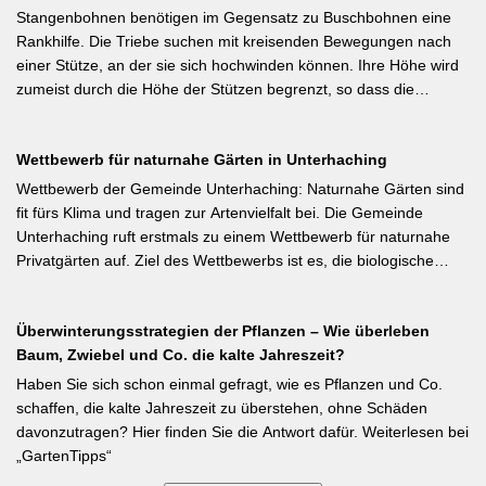
sofort nach dem Verblühen!) ist die letzte Chance – wer jetzt noch
Stangenbohnen benötigen im Gegensatz zu Buschbohnen eine
nicht geschnitten hat, sollte spätestens in den nächsten zwei
Rankhilfe. Die Triebe suchen mit kreisenden Bewegungen nach
Wochen ran. Das Grundprinzip: Überflüssige alte Triebe
einer Stütze, an der sie sich hochwinden können. Ihre Höhe wird
bodennah entfernen, damit das neue Holz ausreifen kann.
zumeist durch die Höhe der Stützen begrenzt, so dass die
Pflanzen auch noch geerntet werden können. Eine durch ihre
tiefroten Blüten besondere Stangenbohne ist die Feuerbohne.
Wettbewerb für naturnahe Gärten in Unterhaching
Weiterlesen bei meine-ernte.de Kurzfassung: Bis Mitte Juni ist die
Aussaat von Stangenbohnen direkt ins Freiland noch problemlos
Wettbewerb der Gemeinde Unterhaching: Naturnahe Gärten sind
möglich. Samen über Nacht wässern, 5–6 cm tief setzen,
fit fürs Klima und tragen zur Artenvielfalt bei. Die Gemeinde
Pflanzabstand 50 cm. Als Mittelzehrer brauchen Stangenbohnen
Unterhaching ruft erstmals zu einem Wettbewerb für naturnahe
im Gegensatz zu Buschbohnen eine moderierte Düngung
Privatgärten auf. Ziel des Wettbewerbs ist es, die biologische
während der Wachstumsphase. Besonderes Detail: Bohnen
Vielfalt im Gemeindegebiet zu fördern und gleichzeitig durch die
gehen Symbiosen mit Knöllchenbakterien ein, die Stickstoff aus
Entsiegelung von Privatflächen einen aktiven Beitrag zur
der Luft binden – Vorfrucht-Wirkung für das nächste Gartenjahr.
Überwinterungsstrategien der Pflanzen – Wie überleben
Verbesserung des Ortsklimas zu leisten. Warum? Entsiegelte
Baum, Zwiebel und Co. die kalte Jahreszeit?
Flächen helfen… Hitze zu reduzieren Regenwasser besser zu
speichern und das Wohnumfeld insgesamt lebenswerter zu
Haben Sie sich schon einmal gefragt, wie es Pflanzen und Co.
gestalten. Insgesamt drei Gärten werden prämiert. Insgesamt drei
schaffen, die kalte Jahreszeit zu überstehen, ohne Schäden
gleichwertige Sieger werden durch eine Expertenjury, bestehend
davonzutragen? Hier finden Sie die Antwort dafür. Weiterlesen bei
aus Vertretern der Gemeinde Unterhaching sowie des
„GartenTipps“
Gartenbauvereins Unterhaching ausgewählt und prämiert. Zu