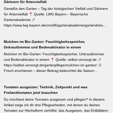
Gärtnern für Artenvielfalt
„katzenbuckelnd“ krabbelenden Larven des Kleinen und Großen
Frostspanners können bei Massenbefall kahlen Fraß
Genieße den Garten – Tag der biologischen Vielfalt und Gärtnern
verursachen. Gegenmaßnahmen: Leimringe ab Herbst, gezielter
für Artenvielfalt
Quelle: LWG Bayern – Bayerische
Meisen-Förderung und – falls nötig – biologische
Gartenakademie
Pflanzenschutzmittel. [Thema-Tag: #Schädlingsbekämpfung
https://www.lwg.bayern.de/cms06/gartenakademie/gartendokumente
#Obstbaumschnitt #Pflanzenschutz]
Zum Internationalen Tag der biologischen Vielfalt (22. Mai)
erinnert die LWG Bayern daran, dass naturnahe
Mulchen im Bio-Garten: Feuchtigkeitsspeicher,
Gartenbewirtschaftung – unabhängig von der Gartengröße –
Unkrautbremse und Bodenaktivator in einem
einen messbaren Beitrag zur regionalen Artenvielfalt leistet.
Nützlingsförderung, strukturreiche Beete und der Verzicht auf
Mulchen im Bio-Garten: Feuchtigkeitsspeicher, Unkrautbremse
Pestizide sind die entscheidenden Stellschrauben. Ein
und Bodenaktivator in einem
Quelle: selbst-versorgt.de
motivierender Impuls für jeden GBV-Garten. [Thema-Tag:
https://selbst-versorgt.de/gartenpflege/mulchen-im-garten/
#Biodiversität #Gartengestaltung #Naturnahergarten]
Frisch erschienen – dieser Beitrag beleuchtet die Saison-
Anpassung der Mulchstrategie: Im Frühjahr regt eine frische
Schicht das Bodenleben an, im Frühsommer schützt sie vor
Tomaten ausgeizen: Technik, Zeitpunkt und was
Austrocknung. Die ideale Schichtdicke liegt bei 5–10 cm, immer
Freilandtomaten jetzt brauchen
mit Abstand zum Pflanzenstamm, um Fäulnis zu vermeiden.
Besonders wertvoll: Häufige Fehler wie zu dicke Schichten oder
Du möchtest deine Tomaten ausgeizen und pflegen? In diesem
die Verwendung von frischem Rasenschnitt als alleiniges Material
Artikel zeige ich dir drei Pflegearbeiten, mit denen du deinen
werden klar benannt. [Thema-Tag: #Bodenpflege #Mulchen
Tomaten zur Höchstform verhilfst: das Ausgeizen, das Entblättern