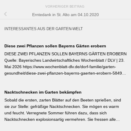
VORHERIGER BEITRAG
Erntedank in St. Alto am 04.10.2020
INTERESSANTES AUS DER GARTEN-WELT
Diese zwei Pflanzen sollen Bayerns Gärten erobern
DIESE ZWEI PFLANZEN SOLLEN BAYERNS GÄRTEN EROBERN
Quelle: Bayerisches Landwirtschaftliches Wochenblatt / DLV | 23.
Mai 2026 https://www.wochenblatt-dlv.de/dorf-familie/garten-
gesundheit/diese-zwei-pflanzen-bayerns-gaerten-erobern-584991
Als Bayerische Pflanze des Jahres 2026 wurde die Calibrachoa
‚Feenstaub‘ gekürt — eine Hängeglöckchen-Sorte mit pink-rosa
Nacktschnecken im Garten bekämpfen
gemusterten Blüten, die ohne Ausputzen von Frühsommer bis
Herbst reich blüht und sich hervorragend für Balkonkästen und
Sobald die ersten, zarten Blätter auf den Beeten sprießen, sind
Ampeln eignet. Die Bayerische Genusspflanze des Jahres 2026
sie zur Stelle: gefräßige Nacktschnecken. Sie mögen es warm
ist die Erdbeere ‚Lilly Waldberry‘, die durch ihr intensiv
und feucht. Verregnete Sommer führen dazu, dass sich
waldbeererinnerndes Aroma überzeugt und ab Juni durchgehend
Nacktschnecken explosionsartig vermehren. Sie fressen alle
bis August Früchte trägt. Beide Sorten wurden von Starkköchin
jungen Triebe von Stauden, Gemüse und Salat oder auch