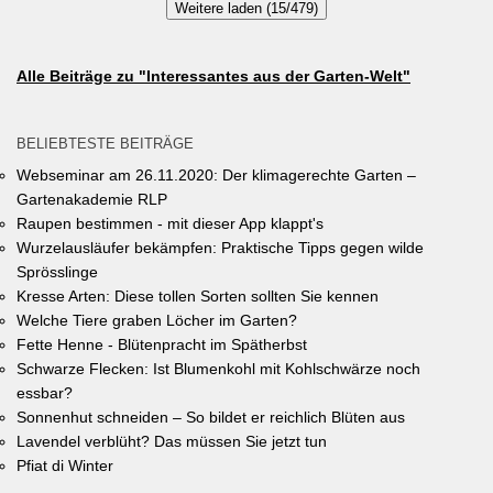
Weitere laden (15/479)
gewinnen gibt es jeweils einen Gutschein von Pflanzen-Kölle
Gartencenter im Wert von 250 Euro, ein Insektenhotel und eine
Urkunde. Die Teilnahmebedingungen, Bewertungskriterien und
Alle Beiträge zu "Interessantes aus der Garten-Welt"
das Anmeldeformular siehe auf den Seiten der Gemeinde
Unterhaching (Termin abgelaufen).
BELIEBTESTE BEITRÄGE
Webseminar am 26.11.2020: Der klimagerechte Garten –
Gartenakademie RLP
Raupen bestimmen - mit dieser App klappt's
Wurzelausläufer bekämpfen: Praktische Tipps gegen wilde
Sprösslinge
Kresse Arten: Diese tollen Sorten sollten Sie kennen
Welche Tiere graben Löcher im Garten?
Fette Henne - Blütenpracht im Spätherbst
Schwarze Flecken: Ist Blumenkohl mit Kohlschwärze noch
essbar?
Sonnenhut schneiden – So bildet er reichlich Blüten aus
Lavendel verblüht? Das müssen Sie jetzt tun
Pfiat di Winter