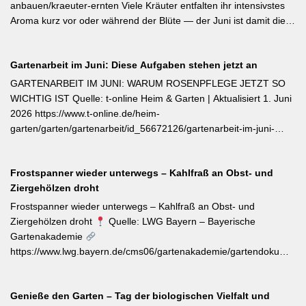
Jungpflanzen erhältlich und benötigen Wärme, Sonne und einen
anbauen/kraeuter-ernten Viele Kräuter entfalten ihr intensivstes
tiefen, durchlässigen Boden. Frisch geerntete Knollen müssen
Aroma kurz vor oder während der Blüte — der Juni ist damit die
zwei Wochen bei rund 24 °C nachreifen, damit sich Stärke in
ideale Erntezeit für Thymian, Salbei, Majoran, Oregano und
Zucker umwandelt und die Schale aushärtet.
Zitronenmelisse. Geerntet werden sollte am Vormittag nach dem
Gartenarbeit im Juni: Diese Aufgaben stehen jetzt an
Abtrocknen des Taus, bevor die Mittagshitze ätherische Öle
verflüchtigt. Beim Schnitt empfehlen sich ganze Triebspitzen statt
GARTENARBEIT IM JUNI: WARUM ROSENPFLEGE JETZT SO
einzelner Blätter — das fördert buschigen Neuaustrieb und
WICHTIG IST Quelle: t-online Heim & Garten | Aktualisiert 1. Juni
ermöglicht weitere Ernten im Sommer. Für die Trocknung werden
2026 https://www.t-online.de/heim-
Büschel kopfüber an einem schattigen, luftigen Ort aufgehängt
garten/garten/gartenarbeit/id_56672126/gartenarbeit-im-juni-
und anschließend sofort luftdicht in dunkle Behälter umgefüllt.
warum-rosenpflege-jetzt-so-wichtig-ist.html Im Rosenmonat Juni
sollten Wildtriebe — erkennbar an kleinteiligen Blättern direkt aus
Frostspanner wieder unterwegs – Kahlfraß an Obst- und
dem Boden — konsequent entfernt werden, da sie die veredelte
Ziergehölzen droht
Sorte verdrängen. Kletterrosen wie ‚Sympathie‘ müssen neues
Riebtentrieb durch Anbinden in die gewünschte Richtung geleitet
Frostspanner wieder unterwegs – Kahlfraß an Obst- und
werden. Ab Ende Juni ist die Hochblüte zudem die beste Zeit für
Ziergehölzen droht
Quelle: LWG Bayern – Bayerische
Veredelungen: robuste Sorten lassen sich jetzt mit jungen
Gartenakademie
Unterlagen zusammenbringen. Eine schnell wirkende
https://www.lwg.bayern.de/cms06/gartenakademie/gartendokumente
Stickstoffgabe nach der Hauptblüte sowie das regelmäßige
Der aktuelle Wochentipp der LWG Bayern warnt vor einem
Entfernen verblühter Triebe fördern die zweite Blühwelle im
erhöhten Aufkommen von Frostspanner-Raupen an
Spätsommer.
Genieße den Garten – Tag der biologischen Vielfalt und
Apfelbäumen, Rosen, Ahorn und Hartriegel. Die charakteristisch