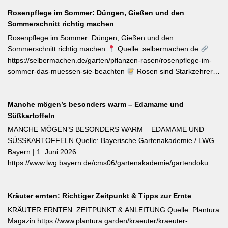
Diana Burkel offiziell getauft und sind über mehr als 200
Blumen. Was Sie gegen die Schädlinge tun können, lesen Sie
bayerische Gärtnereien erhältlich. Wer auf regional empfohlene
Rosenpflege im Sommer: Düngen, Gießen und den
hier. Weiterlesen bei MDR-Garten
Pflanzen setzen möchte, liegt mit diesen beiden Sorten für Balkon
Sommerschnitt richtig machen
und Nutzgarten genau richtig.
Rosenpflege im Sommer: Düngen, Gießen und den
Sommerschnitt richtig machen
Quelle: selbermachen.de
https://selbermachen.de/garten/pflanzen-rasen/rosenpflege-im-
sommer-das-muessen-sie-beachten
Rosen sind Starkzehrer –
jetzt nach der ersten Blüte brauchen sie organischen Dünger
(Kompost, Hornspäne, Brennnesseljauche). Die Düngung sollte
Manche mögen’s besonders warm – Edamame und
bis Mitte Juli abgeschlossen sein, damit sich die Pflanzen auf die
Süßkartoffeln
Überwinterung vorbereiten können. Der entscheidende Tipp für
öfterblühende Sorten: Verwelkte Blüten mit 2–3 Blattstielpaaren
MANCHE MÖGEN’S BESONDERS WARM – EDAMAME UND
darunter sofort abschneiden – das regt neue Knospen an und
SÜSSKARTOFFELN Quelle: Bayerische Gartenakademie / LWG
verlängert die Blütezeit erheblich. [Thema-Tag: #Rosenpflege
Bayern | 1. Juni 2026
#Pflanzenpflege #Gehölze]
https://www.lwg.bayern.de/cms06/gartenakademie/gartendokumente
Edamame und Süßkartoffeln zählen zu den wärmeliebendsten
Gemüsearten und dürfen erst bei ausreichend warmem Boden
Kräuter ernten: Richtiger Zeitpunkt & Tipps zur Ernte
ins Freiland. Edamame (Garten-Soja) kann direkt gesät oder
vorgezogen werden; Staffelsaaten sind bis Anfang Juli möglich,
KRÄUTER ERNTEN: ZEITPUNKT & ANLEITUNG Quelle: Plantura
die Ernte beginnt ab August. Süßkartoffeln sind ausschließlich als
Magazin https://www.plantura.garden/kraeuter/kraeuter-