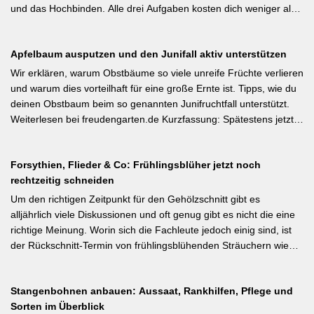
#BiologischerGartenbau]
und das Hochbinden. Alle drei Aufgaben kosten dich weniger als
eine Minute pro Woche und Tomatenpflanze, sorgen aber dafür,
dass du mehr und größere Früchte erntest und der gefürchteten
Apfelbaum ausputzen und den Junifall aktiv unterstützen
Tomatenkrankheit Braunfäule vorbeugst. Weiterlesen bei
Wurzelwerk – Gartenwissen von Profis Kurzfassung: Ein bildreich
Wir erklären, warum Obstbäume so viele unreife Früchte verlieren
illustrierter Praxis-Leitfaden: Das Ausgeizen beginnt direkt nach
und warum dies vorteilhaft für eine große Ernte ist. Tipps, wie du
dem Auspflanzen und sollte wöchentlich wiederholt werden.
deinen Obstbaum beim so genannten Junifruchtfall unterstützt.
Geiztriebe morgens entfernen, damit Wunden rasch abtrocknen.
Weiterlesen bei freudengarten.de Kurzfassung: Spätestens jetzt –
Das Anbinden des Haupttriebs an Stäbe oder Schnüren
vor dem natürlichen Junifall in 3–4 Wochen – sollten überzählige
verhindert Windschäden. Für erfahrene Gärtner besonders
Früchte manuell ausgedünnt werden. Der Artikel erklärt: Nur 4–5
interessant: Der Artikel diskutiert, wann bei Freilandtomaten das
Forsythien, Flieder & Co: Frühlingsblüher jetzt noch
% der Blüten werden zu Früchten, ein rechtzeitiges Eingreifen vor
Ausgeizen kontraproduktiv ist – etwa bei buschigen Sorten, die
rechtzeitig schneiden
dem Junifall beugt der Alternanz (Abwechslung von
von Seitentrieben profitieren.
Ertragsjahren) vor. Für Äpfel und Birnen gilt: max. zwei kräftige
Um den richtigen Zeitpunkt für den Gehölzschnitt gibt es
Früchte pro Fruchtbüschel, Abstand mindestens eine Handbreit.
alljährlich viele Diskussionen und oft genug gibt es nicht die eine
Früchte in Schattenzonen vollständig entfernen.
richtige Meinung. Worin sich die Fachleute jedoch einig sind, ist
der Rückschnitt-Termin von frühlingsblühenden Sträuchern wie
Forsythie, Ranunkelstrauch und Flieder. Weiterlesen bei
gartenpraxis.de Kurzfassung: Frühlingsblüher wie Forsythie,
Stangenbohnen anbauen: Aussaat, Rankhilfen, Pflege und
Flieder und Zierkirsche bilden ihre Blütenknospen für das nächste
Sorten im Überblick
Jahr im Sommer. Der Schnitt direkt nach der Blüte (bei Flieder: