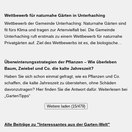
Pflanzen auch noch geerntet werden können. Eine durch ihre
tiefroten Blüten besondere Stangenbohne ist die Feuerbohne.
Wettbewerb für naturnahe Gärten in Unterhaching
Weiterlesen bei meine-ernte.de Kurzfassung: Bis Mitte Juni ist die
Aussaat von Stangenbohnen direkt ins Freiland noch problemlos
Wettbewerb der Gemeinde Unterhaching: Naturnahe Gärten sind
möglich. Samen über Nacht wässern, 5–6 cm tief setzen,
fit fürs Klima und tragen zur Artenvielfalt bei. Die Gemeinde
Pflanzabstand 50 cm. Als Mittelzehrer brauchen Stangenbohnen
Unterhaching ruft erstmals zu einem Wettbewerb für naturnahe
im Gegensatz zu Buschbohnen eine moderierte Düngung
Privatgärten auf. Ziel des Wettbewerbs ist es, die biologische
während der Wachstumsphase. Besonderes Detail: Bohnen
Vielfalt im Gemeindegebiet zu fördern und gleichzeitig durch die
gehen Symbiosen mit Knöllchenbakterien ein, die Stickstoff aus
Entsiegelung von Privatflächen einen aktiven Beitrag zur
der Luft binden – Vorfrucht-Wirkung für das nächste Gartenjahr.
Überwinterungsstrategien der Pflanzen – Wie überleben
Verbesserung des Ortsklimas zu leisten. Warum? Entsiegelte
Baum, Zwiebel und Co. die kalte Jahreszeit?
Flächen helfen… Hitze zu reduzieren Regenwasser besser zu
speichern und das Wohnumfeld insgesamt lebenswerter zu
Haben Sie sich schon einmal gefragt, wie es Pflanzen und Co.
gestalten. Insgesamt drei Gärten werden prämiert. Insgesamt drei
schaffen, die kalte Jahreszeit zu überstehen, ohne Schäden
gleichwertige Sieger werden durch eine Expertenjury, bestehend
davonzutragen? Hier finden Sie die Antwort dafür. Weiterlesen bei
aus Vertretern der Gemeinde Unterhaching sowie des
„GartenTipps“
Gartenbauvereins Unterhaching ausgewählt und prämiert. Zu
Weitere laden (15/479)
gewinnen gibt es jeweils einen Gutschein von Pflanzen-Kölle
Gartencenter im Wert von 250 Euro, ein Insektenhotel und eine
Urkunde. Die Teilnahmebedingungen, Bewertungskriterien und
Alle Beiträge zu "Interessantes aus der Garten-Welt"
das Anmeldeformular siehe auf den Seiten der Gemeinde