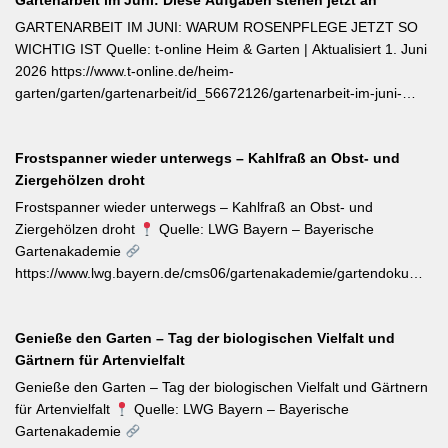
Gartenarbeit im Juni: Diese Aufgaben stehen jetzt an
Abtrocknen des Taus, bevor die Mittagshitze ätherische Öle
verflüchtigt. Beim Schnitt empfehlen sich ganze Triebspitzen statt
GARTENARBEIT IM JUNI: WARUM ROSENPFLEGE JETZT SO
einzelner Blätter — das fördert buschigen Neuaustrieb und
WICHTIG IST Quelle: t-online Heim & Garten | Aktualisiert 1. Juni
ermöglicht weitere Ernten im Sommer. Für die Trocknung werden
2026 https://www.t-online.de/heim-
Büschel kopfüber an einem schattigen, luftigen Ort aufgehängt
garten/garten/gartenarbeit/id_56672126/gartenarbeit-im-juni-
und anschließend sofort luftdicht in dunkle Behälter umgefüllt.
warum-rosenpflege-jetzt-so-wichtig-ist.html Im Rosenmonat Juni
sollten Wildtriebe — erkennbar an kleinteiligen Blättern direkt aus
Frostspanner wieder unterwegs – Kahlfraß an Obst- und
dem Boden — konsequent entfernt werden, da sie die veredelte
Ziergehölzen droht
Sorte verdrängen. Kletterrosen wie ‚Sympathie‘ müssen neues
Riebtentrieb durch Anbinden in die gewünschte Richtung geleitet
Frostspanner wieder unterwegs – Kahlfraß an Obst- und
werden. Ab Ende Juni ist die Hochblüte zudem die beste Zeit für
Ziergehölzen droht
Quelle: LWG Bayern – Bayerische
Veredelungen: robuste Sorten lassen sich jetzt mit jungen
Gartenakademie
Unterlagen zusammenbringen. Eine schnell wirkende
https://www.lwg.bayern.de/cms06/gartenakademie/gartendokumente
Stickstoffgabe nach der Hauptblüte sowie das regelmäßige
Der aktuelle Wochentipp der LWG Bayern warnt vor einem
Entfernen verblühter Triebe fördern die zweite Blühwelle im
erhöhten Aufkommen von Frostspanner-Raupen an
Spätsommer.
Genieße den Garten – Tag der biologischen Vielfalt und
Apfelbäumen, Rosen, Ahorn und Hartriegel. Die charakteristisch
Gärtnern für Artenvielfalt
„katzenbuckelnd“ krabbelenden Larven des Kleinen und Großen
Frostspanners können bei Massenbefall kahlen Fraß
Genieße den Garten – Tag der biologischen Vielfalt und Gärtnern
verursachen. Gegenmaßnahmen: Leimringe ab Herbst, gezielter
für Artenvielfalt
Quelle: LWG Bayern – Bayerische
Meisen-Förderung und – falls nötig – biologische
Gartenakademie