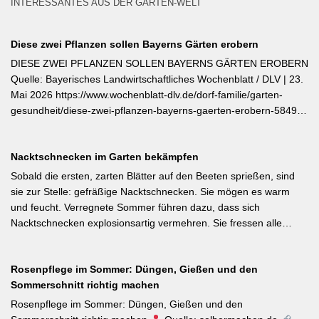
INTERESSANTES AUS DER GARTEN-WELT
Diese zwei Pflanzen sollen Bayerns Gärten erobern
DIESE ZWEI PFLANZEN SOLLEN BAYERNS GÄRTEN EROBERN
Quelle: Bayerisches Landwirtschaftliches Wochenblatt / DLV | 23.
Mai 2026 https://www.wochenblatt-dlv.de/dorf-familie/garten-
gesundheit/diese-zwei-pflanzen-bayerns-gaerten-erobern-584991
Als Bayerische Pflanze des Jahres 2026 wurde die Calibrachoa
‚Feenstaub‘ gekürt — eine Hängeglöckchen-Sorte mit pink-rosa
Nacktschnecken im Garten bekämpfen
gemusterten Blüten, die ohne Ausputzen von Frühsommer bis
Herbst reich blüht und sich hervorragend für Balkonkästen und
Sobald die ersten, zarten Blätter auf den Beeten sprießen, sind
Ampeln eignet. Die Bayerische Genusspflanze des Jahres 2026
sie zur Stelle: gefräßige Nacktschnecken. Sie mögen es warm
ist die Erdbeere ‚Lilly Waldberry‘, die durch ihr intensiv
und feucht. Verregnete Sommer führen dazu, dass sich
waldbeererinnerndes Aroma überzeugt und ab Juni durchgehend
Nacktschnecken explosionsartig vermehren. Sie fressen alle
bis August Früchte trägt. Beide Sorten wurden von Starkköchin
jungen Triebe von Stauden, Gemüse und Salat oder auch
Diana Burkel offiziell getauft und sind über mehr als 200
Blumen. Was Sie gegen die Schädlinge tun können, lesen Sie
bayerische Gärtnereien erhältlich. Wer auf regional empfohlene
Rosenpflege im Sommer: Düngen, Gießen und den
hier. Weiterlesen bei MDR-Garten
Pflanzen setzen möchte, liegt mit diesen beiden Sorten für Balkon
Sommerschnitt richtig machen
und Nutzgarten genau richtig.
Rosenpflege im Sommer: Düngen, Gießen und den