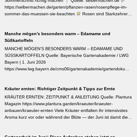
Sommerschnitt richtig machen
Quelle: selbermachen.de
https://selbermachen.de/garten/pflanzen-rasen/rosenpflege-im-
sommer-das-muessen-sie-beachten
Rosen sind Starkzehrer –
jetzt nach der ersten Blüte brauchen sie organischen Dünger
(Kompost, Hornspäne, Brennnesseljauche). Die Düngung sollte
Manche mögen’s besonders warm – Edamame und
bis Mitte Juli abgeschlossen sein, damit sich die Pflanzen auf die
Süßkartoffeln
Überwinterung vorbereiten können. Der entscheidende Tipp für
öfterblühende Sorten: Verwelkte Blüten mit 2–3 Blattstielpaaren
MANCHE MÖGEN’S BESONDERS WARM – EDAMAME UND
darunter sofort abschneiden – das regt neue Knospen an und
SÜSSKARTOFFELN Quelle: Bayerische Gartenakademie / LWG
verlängert die Blütezeit erheblich. [Thema-Tag: #Rosenpflege
Bayern | 1. Juni 2026
#Pflanzenpflege #Gehölze]
https://www.lwg.bayern.de/cms06/gartenakademie/gartendokumente
Edamame und Süßkartoffeln zählen zu den wärmeliebendsten
Gemüsearten und dürfen erst bei ausreichend warmem Boden
Kräuter ernten: Richtiger Zeitpunkt & Tipps zur Ernte
ins Freiland. Edamame (Garten-Soja) kann direkt gesät oder
vorgezogen werden; Staffelsaaten sind bis Anfang Juli möglich,
KRÄUTER ERNTEN: ZEITPUNKT & ANLEITUNG Quelle: Plantura
die Ernte beginnt ab August. Süßkartoffeln sind ausschließlich als
Magazin https://www.plantura.garden/kraeuter/kraeuter-
Jungpflanzen erhältlich und benötigen Wärme, Sonne und einen
anbauen/kraeuter-ernten Viele Kräuter entfalten ihr intensivstes
tiefen, durchlässigen Boden. Frisch geerntete Knollen müssen
Aroma kurz vor oder während der Blüte — der Juni ist damit die
zwei Wochen bei rund 24 °C nachreifen, damit sich Stärke in
ideale Erntezeit für Thymian, Salbei, Majoran, Oregano und
Zucker umwandelt und die Schale aushärtet.
Zitronenmelisse. Geerntet werden sollte am Vormittag nach dem