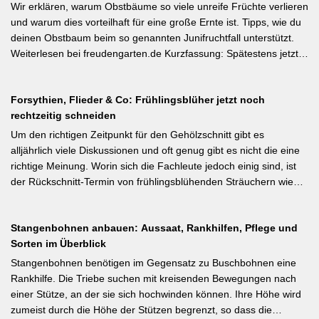
Wurzelwerk – Gartenwissen von Profis Kurzfassung: Ein bildreich
Wir erklären, warum Obstbäume so viele unreife Früchte verlieren
illustrierter Praxis-Leitfaden: Das Ausgeizen beginnt direkt nach
und warum dies vorteilhaft für eine große Ernte ist. Tipps, wie du
dem Auspflanzen und sollte wöchentlich wiederholt werden.
deinen Obstbaum beim so genannten Junifruchtfall unterstützt.
Geiztriebe morgens entfernen, damit Wunden rasch abtrocknen.
Weiterlesen bei freudengarten.de Kurzfassung: Spätestens jetzt –
Das Anbinden des Haupttriebs an Stäbe oder Schnüren
vor dem natürlichen Junifall in 3–4 Wochen – sollten überzählige
verhindert Windschäden. Für erfahrene Gärtner besonders
Früchte manuell ausgedünnt werden. Der Artikel erklärt: Nur 4–5
interessant: Der Artikel diskutiert, wann bei Freilandtomaten das
Forsythien, Flieder & Co: Frühlingsblüher jetzt noch
% der Blüten werden zu Früchten, ein rechtzeitiges Eingreifen vor
Ausgeizen kontraproduktiv ist – etwa bei buschigen Sorten, die
rechtzeitig schneiden
dem Junifall beugt der Alternanz (Abwechslung von
von Seitentrieben profitieren.
Ertragsjahren) vor. Für Äpfel und Birnen gilt: max. zwei kräftige
Um den richtigen Zeitpunkt für den Gehölzschnitt gibt es
Früchte pro Fruchtbüschel, Abstand mindestens eine Handbreit.
alljährlich viele Diskussionen und oft genug gibt es nicht die eine
Früchte in Schattenzonen vollständig entfernen.
richtige Meinung. Worin sich die Fachleute jedoch einig sind, ist
der Rückschnitt-Termin von frühlingsblühenden Sträuchern wie
Forsythie, Ranunkelstrauch und Flieder. Weiterlesen bei
gartenpraxis.de Kurzfassung: Frühlingsblüher wie Forsythie,
Stangenbohnen anbauen: Aussaat, Rankhilfen, Pflege und
Flieder und Zierkirsche bilden ihre Blütenknospen für das nächste
Sorten im Überblick
Jahr im Sommer. Der Schnitt direkt nach der Blüte (bei Flieder:
sofort nach dem Verblühen!) ist die letzte Chance – wer jetzt noch
Stangenbohnen benötigen im Gegensatz zu Buschbohnen eine
nicht geschnitten hat, sollte spätestens in den nächsten zwei
Rankhilfe. Die Triebe suchen mit kreisenden Bewegungen nach
Wochen ran. Das Grundprinzip: Überflüssige alte Triebe
einer Stütze, an der sie sich hochwinden können. Ihre Höhe wird
bodennah entfernen, damit das neue Holz ausreifen kann.
zumeist durch die Höhe der Stützen begrenzt, so dass die