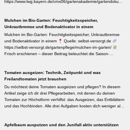
Pflanzenschutzmittel. [Thema-Tag: #Schädlingsbekämpfung
https://www.lwg.bayern.de/cms06/gartenakademie/gartendokumente
#Obstbaumschnitt #Pflanzenschutz]
Zum Internationalen Tag der biologischen Vielfalt (22. Mai)
erinnert die LWG Bayern daran, dass naturnahe
Mulchen im Bio-Garten: Feuchtigkeitsspeicher,
Gartenbewirtschaftung – unabhängig von der Gartengröße –
Unkrautbremse und Bodenaktivator in einem
einen messbaren Beitrag zur regionalen Artenvielfalt leistet.
Nützlingsförderung, strukturreiche Beete und der Verzicht auf
Mulchen im Bio-Garten: Feuchtigkeitsspeicher, Unkrautbremse
Pestizide sind die entscheidenden Stellschrauben. Ein
und Bodenaktivator in einem
Quelle: selbst-versorgt.de
motivierender Impuls für jeden GBV-Garten. [Thema-Tag:
https://selbst-versorgt.de/gartenpflege/mulchen-im-garten/
#Biodiversität #Gartengestaltung #Naturnahergarten]
Frisch erschienen – dieser Beitrag beleuchtet die Saison-
Anpassung der Mulchstrategie: Im Frühjahr regt eine frische
Schicht das Bodenleben an, im Frühsommer schützt sie vor
Tomaten ausgeizen: Technik, Zeitpunkt und was
Austrocknung. Die ideale Schichtdicke liegt bei 5–10 cm, immer
Freilandtomaten jetzt brauchen
mit Abstand zum Pflanzenstamm, um Fäulnis zu vermeiden.
Besonders wertvoll: Häufige Fehler wie zu dicke Schichten oder
Du möchtest deine Tomaten ausgeizen und pflegen? In diesem
die Verwendung von frischem Rasenschnitt als alleiniges Material
Artikel zeige ich dir drei Pflegearbeiten, mit denen du deinen
werden klar benannt. [Thema-Tag: #Bodenpflege #Mulchen
Tomaten zur Höchstform verhilfst: das Ausgeizen, das Entblättern
#BiologischerGartenbau]
und das Hochbinden. Alle drei Aufgaben kosten dich weniger als
eine Minute pro Woche und Tomatenpflanze, sorgen aber dafür,
dass du mehr und größere Früchte erntest und der gefürchteten
Apfelbaum ausputzen und den Junifall aktiv unterstützen
Tomatenkrankheit Braunfäule vorbeugst. Weiterlesen bei