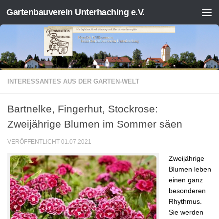
Gartenbauverein Unterhaching e.V.
Zum Inhalt springen
INTERESSANTES AUS DER GARTEN-WELT
Bartnelke, Fingerhut, Stockrose:
Zweijährige Blumen im Sommer säen
VERÖFFENTLICHT
01.07.2021
Zweijährige
Blumen leben
einen ganz
besonderen
Rhythmus.
Sie werden