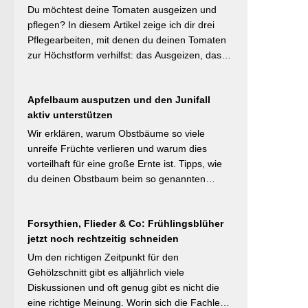
schützt sie vor Austrocknung. Die ideale
Du möchtest deine Tomaten ausgeizen und
Schichtdicke liegt bei 5–10 cm, immer mit
pflegen? In diesem Artikel zeige ich dir drei
Abstand zum Pflanzenstamm, um Fäulnis zu
Pflegearbeiten, mit denen du deinen Tomaten
vermeiden. Besonders wertvoll: Häufige Fehler
zur Höchstform verhilfst: das Ausgeizen, das
wie zu dicke Schichten oder die Verwendung
Entblättern und das Hochbinden. Alle drei
von frischem Rasenschnitt als alleiniges
Aufgaben kosten dich weniger als eine Minute
Material werden klar benannt. [Thema-Tag:
Apfelbaum ausputzen und den Junifall
pro Woche und Tomatenpflanze, sorgen aber
#Bodenpflege #Mulchen
aktiv unterstützen
dafür, dass du mehr und größere Früchte
#BiologischerGartenbau]
erntest und der gefürchteten Tomatenkrankheit
Wir erklären, warum Obstbäume so viele
Braunfäule vorbeugst. Weiterlesen bei
unreife Früchte verlieren und warum dies
Wurzelwerk – Gartenwissen von Profis
vorteilhaft für eine große Ernte ist. Tipps, wie
Kurzfassung: Ein bildreich illustrierter Praxis-
du deinen Obstbaum beim so genannten
Leitfaden: Das Ausgeizen beginnt direkt nach
Junifruchtfall unterstützt. Weiterlesen bei
dem Auspflanzen und sollte wöchentlich
freudengarten.de Kurzfassung: Spätestens
wiederholt werden. Geiztriebe morgens
Forsythien, Flieder & Co: Frühlingsblüher
jetzt – vor dem natürlichen Junifall in 3–4
entfernen, damit Wunden rasch abtrocknen.
jetzt noch rechtzeitig schneiden
Wochen – sollten überzählige Früchte manuell
Das Anbinden des Haupttriebs an Stäbe oder
ausgedünnt werden. Der Artikel erklärt: Nur 4–
Um den richtigen Zeitpunkt für den
Schnüren verhindert Windschäden. Für
5 % der Blüten werden zu Früchten, ein
Gehölzschnitt gibt es alljährlich viele
erfahrene Gärtner besonders interessant: Der
rechtzeitiges Eingreifen vor dem Junifall beugt
Diskussionen und oft genug gibt es nicht die
Artikel diskutiert, wann bei Freilandtomaten das
der Alternanz (Abwechslung von Ertragsjahren)
eine richtige Meinung. Worin sich die Fachleute