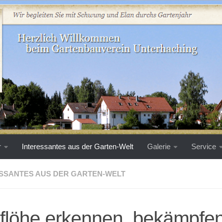
r
Interessantes aus der Garten-Welt
Galerie
Service
SSANTES AUS DER GARTEN-WELT
flöhe erkennen, bekämpfe