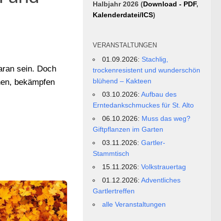
Halbjahr 2026 (
Download - PDF
,
Kalenderdatei/ICS
)
VERANSTALTUNGEN
01.09.2026:
Stachlig,
aran sein. Doch
trockenresistent und wunderschön
blühend – Kakteen
nnen, bekämpfen
03.10.2026:
Aufbau des
Erntedankschmuckes für St. Alto
06.10.2026:
Muss das weg?
Giftpflanzen im Garten
03.11.2026:
Gartler-
Stammtisch
15.11.2026:
Volkstrauertag
01.12.2026:
Adventliches
Gartlertreffen
alle Veranstaltungen