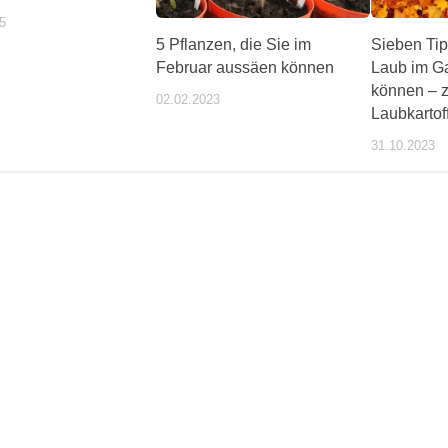
5
5 Pflanzen, die Sie im
Sieben Tip
Februar aussäen können
Laub im Ga
können – z
02.02.2023
Laubkartof
31.10.2023
ente/wochentipps/399184/index.php