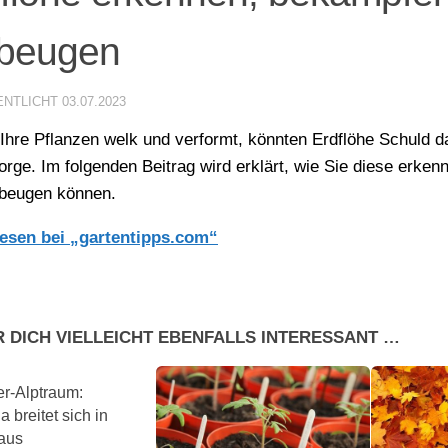
rbeugen
ENTLICHT
03.07.2023
Ihre Pflanzen welk und verformt, könnten Erdflöhe Schuld d
orge. Im folgenden Beitrag wird erklärt, wie Sie diese erke
beugen können.
lesen bei „gartentipps.com“
R DICH VIELLEICHT EBENFALLS INTERESSANT …
er-Alptraum:
 breitet sich in
aus