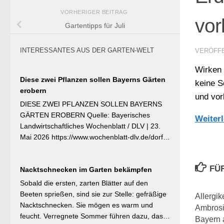
VORHERIGER BEITRAG
vo
Gartentipps für Juli
INTERESSANTES AUS DER GARTEN-WELT
VERÖFF
Wirken 
Diese zwei Pflanzen sollen Bayerns Gärten
keine S
erobern
und vor
DIESE ZWEI PFLANZEN SOLLEN BAYERNS
GÄRTEN EROBERN Quelle: Bayerisches
Weiter
Landwirtschaftliches Wochenblatt / DLV | 23.
Mai 2026 https://www.wochenblatt-dlv.de/dorf-
familie/garten-gesundheit/diese-zwei-pflanzen-
bayerns-gaerten-erobern-584991 Als
FÜ
Nacktschnecken im Garten bekämpfen
Bayerische Pflanze des Jahres 2026 wurde die
Calibrachoa ‚Feenstaub‘ gekürt — eine
Sobald die ersten, zarten Blätter auf den
Hängeglöckchen-Sorte mit pink-rosa
Beeten sprießen, sind sie zur Stelle: gefräßige
Allergik
gemusterten Blüten, die ohne Ausputzen von
Nacktschnecken. Sie mögen es warm und
Ambrosia
Frühsommer bis Herbst reich blüht und sich
feucht. Verregnete Sommer führen dazu, dass
Bayern 