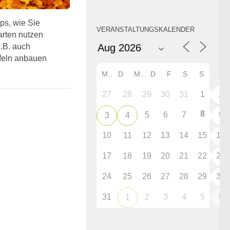
ps, wie Sie
VERANSTALTUNGSKALENDER
rten nutzen
.B. auch
feln anbauen
M
D
M
D
F
S
S
27
28
29
30
31
1
2
8
5
6
7
9
3
4
10
11
12
13
14
15
16
17
18
19
20
21
22
23
24
25
26
27
28
29
30
31
2
3
4
5
6
1