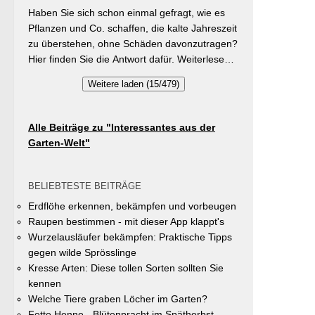
während der Wachstumsphase. Besonderes
kalte Jahreszeit?
Privatflächen einen aktiven Beitrag zur
Haben Sie sich schon einmal gefragt, wie es
Detail: Bohnen gehen Symbiosen mit
Verbesserung des Ortsklimas zu leisten.
Pflanzen und Co. schaffen, die kalte Jahreszeit
Knöllchenbakterien ein, die Stickstoff aus der
Warum? Entsiegelte Flächen helfen… Hitze zu
zu überstehen, ohne Schäden davonzutragen?
Luft binden – Vorfrucht-Wirkung für das
reduzieren Regenwasser besser zu speichern
Hier finden Sie die Antwort dafür. Weiterlesen
nächste Gartenjahr.
und das Wohnumfeld insgesamt lebenswerter
bei „GartenTipps“
Weitere laden (15/479)
zu gestalten. Insgesamt drei Gärten werden
prämiert. Insgesamt drei gleichwertige Sieger
werden durch eine Expertenjury, bestehend
Alle Beiträge zu "Interessantes aus der
aus Vertretern der Gemeinde Unterhaching
Garten-Welt"
sowie des Gartenbauvereins Unterhaching
ausgewählt und prämiert. Zu gewinnen gibt es
jeweils einen Gutschein von Pflanzen-Kölle
BELIEBTESTE BEITRÄGE
Gartencenter im Wert von 250 Euro, ein
Erdflöhe erkennen, bekämpfen und vorbeugen
Insektenhotel und eine Urkunde. Die
Raupen bestimmen - mit dieser App klappt's
Teilnahmebedingungen, Bewertungskriterien
Wurzelausläufer bekämpfen: Praktische Tipps
und das Anmeldeformular siehe auf den Seiten
gegen wilde Sprösslinge
der Gemeinde Unterhaching (Termin
Kresse Arten: Diese tollen Sorten sollten Sie
abgelaufen).
kennen
Welche Tiere graben Löcher im Garten?
Fette Henne - Blütenpracht im Spätherbst