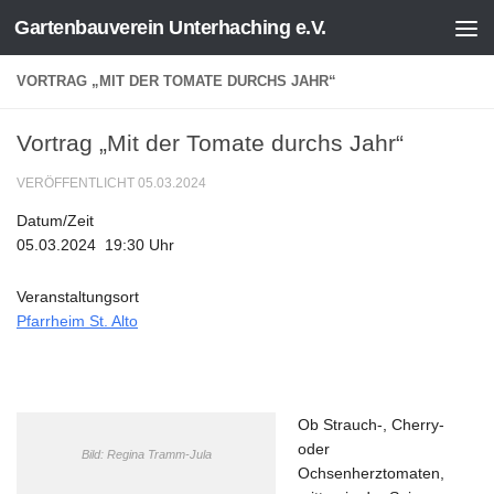
Gartenbauverein Unterhaching e.V.
Zum Inhalt springen
VORTRAG „MIT DER TOMATE DURCHS JAHR“
Vortrag „Mit der Tomate durchs Jahr“
VERÖFFENTLICHT
05.03.2024
Datum/Zeit
05.03.2024
19:30 Uhr
Veranstaltungsort
Pfarrheim St. Alto
Ob Strauch-, Cherry-
oder
Bild: Regina Tramm-Jula
Ochsenherztomaten,