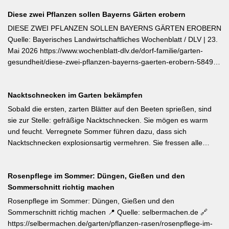
Diese zwei Pflanzen sollen Bayerns Gärten erobern
DIESE ZWEI PFLANZEN SOLLEN BAYERNS GÄRTEN EROBERN
Quelle: Bayerisches Landwirtschaftliches Wochenblatt / DLV | 23.
Mai 2026 https://www.wochenblatt-dlv.de/dorf-familie/garten-
gesundheit/diese-zwei-pflanzen-bayerns-gaerten-erobern-584991
Als Bayerische Pflanze des Jahres 2026 wurde die Calibrachoa
‚Feenstaub‘ gekürt — eine Hängeglöckchen-Sorte mit pink-rosa
Nacktschnecken im Garten bekämpfen
gemusterten Blüten, die ohne Ausputzen von Frühsommer bis
Herbst reich blüht und sich hervorragend für Balkonkästen und
Sobald die ersten, zarten Blätter auf den Beeten sprießen, sind
Ampeln eignet. Die Bayerische Genusspflanze des Jahres 2026
sie zur Stelle: gefräßige Nacktschnecken. Sie mögen es warm
ist die Erdbeere ‚Lilly Waldberry‘, die durch ihr intensiv
und feucht. Verregnete Sommer führen dazu, dass sich
waldbeererinnerndes Aroma überzeugt und ab Juni durchgehend
Nacktschnecken explosionsartig vermehren. Sie fressen alle
bis August Früchte trägt. Beide Sorten wurden von Starkköchin
jungen Triebe von Stauden, Gemüse und Salat oder auch
Diana Burkel offiziell getauft und sind über mehr als 200
Blumen. Was Sie gegen die Schädlinge tun können, lesen Sie
bayerische Gärtnereien erhältlich. Wer auf regional empfohlene
Rosenpflege im Sommer: Düngen, Gießen und den
hier. Weiterlesen bei MDR-Garten
Pflanzen setzen möchte, liegt mit diesen beiden Sorten für Balkon
Sommerschnitt richtig machen
und Nutzgarten genau richtig.
Rosenpflege im Sommer: Düngen, Gießen und den
Sommerschnitt richtig machen 📍 Quelle: selbermachen.de 🔗
https://selbermachen.de/garten/pflanzen-rasen/rosenpflege-im-