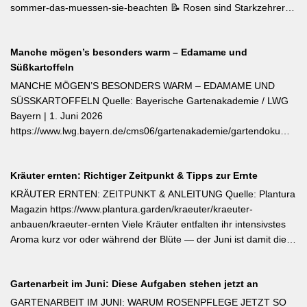
sommer-das-muessen-sie-beachten 📝 Rosen sind Starkzehrer –
jetzt nach der ersten Blüte brauchen sie organischen Dünger
(Kompost, Hornspäne, Brennnesseljauche). Die Düngung sollte
Manche mögen’s besonders warm – Edamame und
bis Mitte Juli abgeschlossen sein, damit sich die Pflanzen auf die
Süßkartoffeln
Überwinterung vorbereiten können. Der entscheidende Tipp für
öfterblühende Sorten: Verwelkte Blüten mit 2–3 Blattstielpaaren
MANCHE MÖGEN’S BESONDERS WARM – EDAMAME UND
darunter sofort abschneiden – das regt neue Knospen an und
SÜSSKARTOFFELN Quelle: Bayerische Gartenakademie / LWG
verlängert die Blütezeit erheblich. [Thema-Tag: #Rosenpflege
Bayern | 1. Juni 2026
#Pflanzenpflege #Gehölze]
https://www.lwg.bayern.de/cms06/gartenakademie/gartendokumente
Edamame und Süßkartoffeln zählen zu den wärmeliebendsten
Gemüsearten und dürfen erst bei ausreichend warmem Boden
Kräuter ernten: Richtiger Zeitpunkt & Tipps zur Ernte
ins Freiland. Edamame (Garten-Soja) kann direkt gesät oder
vorgezogen werden; Staffelsaaten sind bis Anfang Juli möglich,
KRÄUTER ERNTEN: ZEITPUNKT & ANLEITUNG Quelle: Plantura
die Ernte beginnt ab August. Süßkartoffeln sind ausschließlich als
Magazin https://www.plantura.garden/kraeuter/kraeuter-
Jungpflanzen erhältlich und benötigen Wärme, Sonne und einen
anbauen/kraeuter-ernten Viele Kräuter entfalten ihr intensivstes
tiefen, durchlässigen Boden. Frisch geerntete Knollen müssen
Aroma kurz vor oder während der Blüte — der Juni ist damit die
zwei Wochen bei rund 24 °C nachreifen, damit sich Stärke in
ideale Erntezeit für Thymian, Salbei, Majoran, Oregano und
Zucker umwandelt und die Schale aushärtet.
Zitronenmelisse. Geerntet werden sollte am Vormittag nach dem
Gartenarbeit im Juni: Diese Aufgaben stehen jetzt an
Abtrocknen des Taus, bevor die Mittagshitze ätherische Öle
verflüchtigt. Beim Schnitt empfehlen sich ganze Triebspitzen statt
GARTENARBEIT IM JUNI: WARUM ROSENPFLEGE JETZT SO