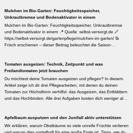
erinnert die LWG Bayern daran, dass naturnahe
Mulchen im Bio-Garten: Feuchtigkeitsspeicher,
Gartenbewirtschaftung – unabhängig von der Gartengröße –
Unkrautbremse und Bodenaktivator in einem
einen messbaren Beitrag zur regionalen Artenvielfalt leistet.
Nützlingsförderung, strukturreiche Beete und der Verzicht auf
Mulchen im Bio-Garten: Feuchtigkeitsspeicher, Unkrautbremse
Pestizide sind die entscheidenden Stellschrauben. Ein
und Bodenaktivator in einem 📍 Quelle: selbst-versorgt.de 🔗
motivierender Impuls für jeden GBV-Garten. [Thema-Tag:
https://selbst-versorgt.de/gartenpflege/mulchen-im-garten/ 📝
#Biodiversität #Gartengestaltung #Naturnahergarten]
Frisch erschienen – dieser Beitrag beleuchtet die Saison-
Anpassung der Mulchstrategie: Im Frühjahr regt eine frische
Schicht das Bodenleben an, im Frühsommer schützt sie vor
Tomaten ausgeizen: Technik, Zeitpunkt und was
Austrocknung. Die ideale Schichtdicke liegt bei 5–10 cm, immer
Freilandtomaten jetzt brauchen
mit Abstand zum Pflanzenstamm, um Fäulnis zu vermeiden.
Besonders wertvoll: Häufige Fehler wie zu dicke Schichten oder
Du möchtest deine Tomaten ausgeizen und pflegen? In diesem
die Verwendung von frischem Rasenschnitt als alleiniges Material
Artikel zeige ich dir drei Pflegearbeiten, mit denen du deinen
werden klar benannt. [Thema-Tag: #Bodenpflege #Mulchen
Tomaten zur Höchstform verhilfst: das Ausgeizen, das Entblättern
#BiologischerGartenbau]
und das Hochbinden. Alle drei Aufgaben kosten dich weniger als
eine Minute pro Woche und Tomatenpflanze, sorgen aber dafür,
dass du mehr und größere Früchte erntest und der gefürchteten
Apfelbaum ausputzen und den Junifall aktiv unterstützen
Tomatenkrankheit Braunfäule vorbeugst. Weiterlesen bei
Wurzelwerk – Gartenwissen von Profis Kurzfassung: Ein bildreich
Wir erklären, warum Obstbäume so viele unreife Früchte verlieren
illustrierter Praxis-Leitfaden: Das Ausgeizen beginnt direkt nach
und warum dies vorteilhaft für eine große Ernte ist. Tipps, wie du