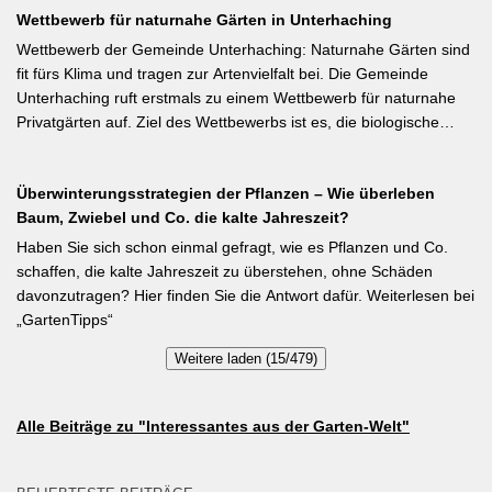
Wettbewerb für naturnahe Gärten in Unterhaching
Weiterlesen bei meine-ernte.de Kurzfassung: Bis Mitte Juni ist die
Aussaat von Stangenbohnen direkt ins Freiland noch problemlos
Wettbewerb der Gemeinde Unterhaching: Naturnahe Gärten sind
möglich. Samen über Nacht wässern, 5–6 cm tief setzen,
fit fürs Klima und tragen zur Artenvielfalt bei. Die Gemeinde
Pflanzabstand 50 cm. Als Mittelzehrer brauchen Stangenbohnen
Unterhaching ruft erstmals zu einem Wettbewerb für naturnahe
im Gegensatz zu Buschbohnen eine moderierte Düngung
Privatgärten auf. Ziel des Wettbewerbs ist es, die biologische
während der Wachstumsphase. Besonderes Detail: Bohnen
Vielfalt im Gemeindegebiet zu fördern und gleichzeitig durch die
gehen Symbiosen mit Knöllchenbakterien ein, die Stickstoff aus
Entsiegelung von Privatflächen einen aktiven Beitrag zur
der Luft binden – Vorfrucht-Wirkung für das nächste Gartenjahr.
Überwinterungsstrategien der Pflanzen – Wie überleben
Verbesserung des Ortsklimas zu leisten. Warum? Entsiegelte
Baum, Zwiebel und Co. die kalte Jahreszeit?
Flächen helfen… Hitze zu reduzieren Regenwasser besser zu
speichern und das Wohnumfeld insgesamt lebenswerter zu
Haben Sie sich schon einmal gefragt, wie es Pflanzen und Co.
gestalten. Insgesamt drei Gärten werden prämiert. Insgesamt drei
schaffen, die kalte Jahreszeit zu überstehen, ohne Schäden
gleichwertige Sieger werden durch eine Expertenjury, bestehend
davonzutragen? Hier finden Sie die Antwort dafür. Weiterlesen bei
aus Vertretern der Gemeinde Unterhaching sowie des
„GartenTipps“
Gartenbauvereins Unterhaching ausgewählt und prämiert. Zu
Weitere laden (15/479)
gewinnen gibt es jeweils einen Gutschein von Pflanzen-Kölle
Gartencenter im Wert von 250 Euro, ein Insektenhotel und eine
Urkunde. Die Teilnahmebedingungen, Bewertungskriterien und
Alle Beiträge zu "Interessantes aus der Garten-Welt"
das Anmeldeformular siehe auf den Seiten der Gemeinde
Unterhaching (Termin abgelaufen).