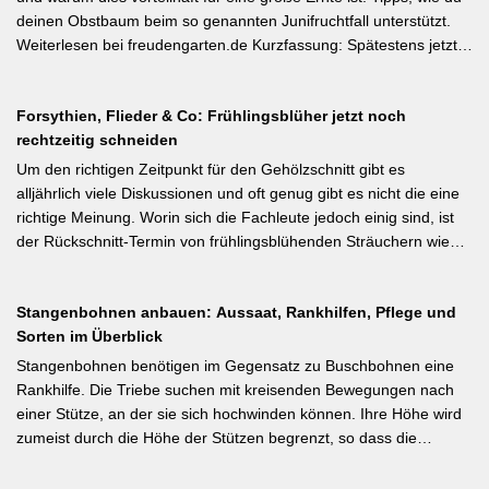
dem Auspflanzen und sollte wöchentlich wiederholt werden.
deinen Obstbaum beim so genannten Junifruchtfall unterstützt.
Geiztriebe morgens entfernen, damit Wunden rasch abtrocknen.
Weiterlesen bei freudengarten.de Kurzfassung: Spätestens jetzt –
Das Anbinden des Haupttriebs an Stäbe oder Schnüren
vor dem natürlichen Junifall in 3–4 Wochen – sollten überzählige
verhindert Windschäden. Für erfahrene Gärtner besonders
Früchte manuell ausgedünnt werden. Der Artikel erklärt: Nur 4–5
interessant: Der Artikel diskutiert, wann bei Freilandtomaten das
Forsythien, Flieder & Co: Frühlingsblüher jetzt noch
% der Blüten werden zu Früchten, ein rechtzeitiges Eingreifen vor
Ausgeizen kontraproduktiv ist – etwa bei buschigen Sorten, die
rechtzeitig schneiden
dem Junifall beugt der Alternanz (Abwechslung von
von Seitentrieben profitieren.
Ertragsjahren) vor. Für Äpfel und Birnen gilt: max. zwei kräftige
Um den richtigen Zeitpunkt für den Gehölzschnitt gibt es
Früchte pro Fruchtbüschel, Abstand mindestens eine Handbreit.
alljährlich viele Diskussionen und oft genug gibt es nicht die eine
Früchte in Schattenzonen vollständig entfernen.
richtige Meinung. Worin sich die Fachleute jedoch einig sind, ist
der Rückschnitt-Termin von frühlingsblühenden Sträuchern wie
Forsythie, Ranunkelstrauch und Flieder. Weiterlesen bei
gartenpraxis.de Kurzfassung: Frühlingsblüher wie Forsythie,
Stangenbohnen anbauen: Aussaat, Rankhilfen, Pflege und
Flieder und Zierkirsche bilden ihre Blütenknospen für das nächste
Sorten im Überblick
Jahr im Sommer. Der Schnitt direkt nach der Blüte (bei Flieder:
sofort nach dem Verblühen!) ist die letzte Chance – wer jetzt noch
Stangenbohnen benötigen im Gegensatz zu Buschbohnen eine
nicht geschnitten hat, sollte spätestens in den nächsten zwei
Rankhilfe. Die Triebe suchen mit kreisenden Bewegungen nach
Wochen ran. Das Grundprinzip: Überflüssige alte Triebe
einer Stütze, an der sie sich hochwinden können. Ihre Höhe wird
bodennah entfernen, damit das neue Holz ausreifen kann.
zumeist durch die Höhe der Stützen begrenzt, so dass die
Pflanzen auch noch geerntet werden können. Eine durch ihre
tiefroten Blüten besondere Stangenbohne ist die Feuerbohne.