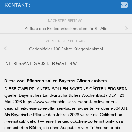
KONTAKT :
NÄCHSTER BEITRAG
Aufbau des Erntedankschmuckes für St. Alto
VORHERIGER BEITRAG
Gedenkfeier 100 Jahre Kriegerdenkmal
INTERESSANTES AUS DER GARTEN-WELT
Diese zwei Pflanzen sollen Bayerns Gärten erobern
DIESE ZWEI PFLANZEN SOLLEN BAYERNS GÄRTEN EROBERN
Quelle: Bayerisches Landwirtschaftliches Wochenblatt / DLV | 23.
Mai 2026 https://www.wochenblatt-dlv.de/dorf-familie/garten-
gesundheit/diese-zwei-pflanzen-bayerns-gaerten-erobern-584991
Als Bayerische Pflanze des Jahres 2026 wurde die Calibrachoa
‚Feenstaub‘ gekürt — eine Hängeglöckchen-Sorte mit pink-rosa
gemusterten Blüten, die ohne Ausputzen von Frühsommer bis