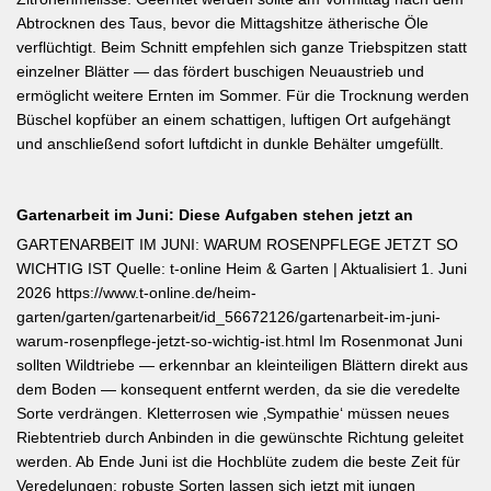
Abtrocknen des Taus, bevor die Mittagshitze ätherische Öle
verflüchtigt. Beim Schnitt empfehlen sich ganze Triebspitzen statt
einzelner Blätter — das fördert buschigen Neuaustrieb und
ermöglicht weitere Ernten im Sommer. Für die Trocknung werden
Büschel kopfüber an einem schattigen, luftigen Ort aufgehängt
und anschließend sofort luftdicht in dunkle Behälter umgefüllt.
Gartenarbeit im Juni: Diese Aufgaben stehen jetzt an
GARTENARBEIT IM JUNI: WARUM ROSENPFLEGE JETZT SO
WICHTIG IST Quelle: t-online Heim & Garten | Aktualisiert 1. Juni
2026 https://www.t-online.de/heim-
garten/garten/gartenarbeit/id_56672126/gartenarbeit-im-juni-
warum-rosenpflege-jetzt-so-wichtig-ist.html Im Rosenmonat Juni
sollten Wildtriebe — erkennbar an kleinteiligen Blättern direkt aus
dem Boden — konsequent entfernt werden, da sie die veredelte
Sorte verdrängen. Kletterrosen wie ‚Sympathie‘ müssen neues
Riebtentrieb durch Anbinden in die gewünschte Richtung geleitet
werden. Ab Ende Juni ist die Hochblüte zudem die beste Zeit für
Veredelungen: robuste Sorten lassen sich jetzt mit jungen