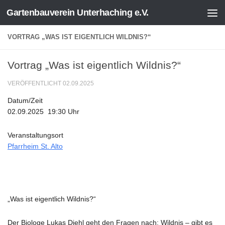
Gartenbauverein Unterhaching e.V.
Zum Inhalt springen
VORTRAG „WAS IST EIGENTLICH WILDNIS?“
Vortrag „Was ist eigentlich Wildnis?“
VERÖFFENTLICHT
02.09.2025
Datum/Zeit
02.09.2025
19:30 Uhr
Veranstaltungsort
Pfarrheim St. Alto
„Was ist eigentlich Wildnis?“
Der Biologe Lukas Diehl geht den Fragen nach: Wildnis – gibt es