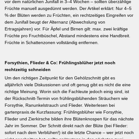
vor dem natürlichen Junifall in 3–4 Wochen – sollten überzählige
Früchte manuell ausgedünnt werden. Der Artikel erklärt: Nur 4–5
% der Blüten werden zu Früchten, ein rechtzeitiges Eingreifen vor
dem Junifall beugt der Alternanz (Abwechslung von
Ertragsjahren) vor. Für Äpfel und Birnen gilt: max. zwei kräftige
Früchte pro Fruchtbüschel, Abstand mindestens eine Handbreit.
Früchte in Schattenzonen vollständig entfernen.
Forsythien, Flieder & Co: Frühlingsblüher jetzt noch
rechtzeitig schneiden
Um den richtigen Zeitpunkt für den Gehölzschnitt gibt es
alljährlich viele Diskussionen und oft genug gibt es nicht die eine
richtige Meinung. Worin sich die Fachleute jedoch einig sind, ist
der Rückschnitt-Termin von frühlingsblühenden Sträuchern wie
Forsythie, Ranunkelstrauch und Flieder. Weiterlesen bei
gartenpraxis.de Kurzfassung: Frühlingsblüher wie Forsythie,
Flieder und Zierkirsche bilden ihre Blütenknospen für das nächste
Jahr im Sommer. Der Schnitt direkt nach der Blüte (bei Flieder:
sofort nach dem Verblühen!) ist die letzte Chance – wer jetzt noch