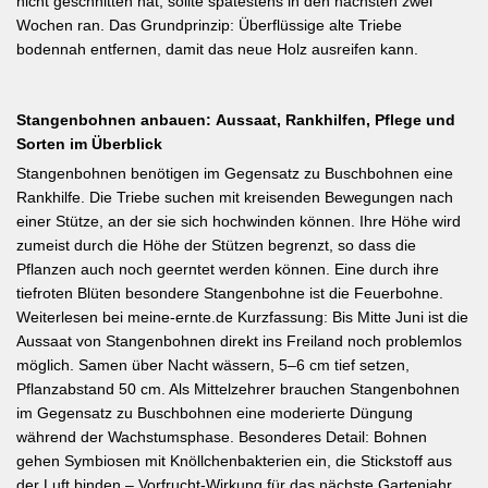
nicht geschnitten hat, sollte spätestens in den nächsten zwei
Wochen ran. Das Grundprinzip: Überflüssige alte Triebe
bodennah entfernen, damit das neue Holz ausreifen kann.
Stangenbohnen anbauen: Aussaat, Rankhilfen, Pflege und
Sorten im Überblick
Stangenbohnen benötigen im Gegensatz zu Buschbohnen eine
Rankhilfe. Die Triebe suchen mit kreisenden Bewegungen nach
einer Stütze, an der sie sich hochwinden können. Ihre Höhe wird
zumeist durch die Höhe der Stützen begrenzt, so dass die
Pflanzen auch noch geerntet werden können. Eine durch ihre
tiefroten Blüten besondere Stangenbohne ist die Feuerbohne.
Weiterlesen bei meine-ernte.de Kurzfassung: Bis Mitte Juni ist die
Aussaat von Stangenbohnen direkt ins Freiland noch problemlos
möglich. Samen über Nacht wässern, 5–6 cm tief setzen,
Pflanzabstand 50 cm. Als Mittelzehrer brauchen Stangenbohnen
im Gegensatz zu Buschbohnen eine moderierte Düngung
während der Wachstumsphase. Besonderes Detail: Bohnen
gehen Symbiosen mit Knöllchenbakterien ein, die Stickstoff aus
der Luft binden – Vorfrucht-Wirkung für das nächste Gartenjahr.