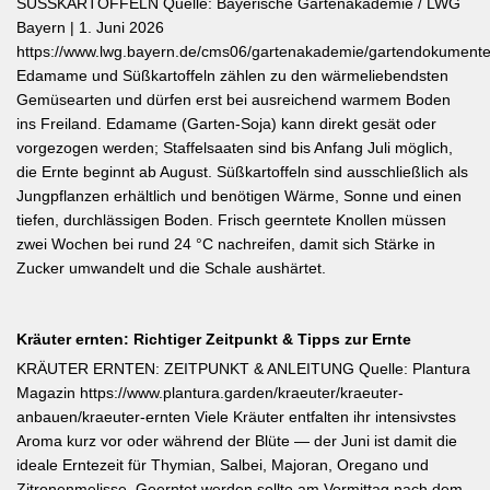
SÜSSKARTOFFELN Quelle: Bayerische Gartenakademie / LWG
Bayern | 1. Juni 2026
https://www.lwg.bayern.de/cms06/gartenakademie/gartendokumente
Edamame und Süßkartoffeln zählen zu den wärmeliebendsten
Gemüsearten und dürfen erst bei ausreichend warmem Boden
ins Freiland. Edamame (Garten-Soja) kann direkt gesät oder
vorgezogen werden; Staffelsaaten sind bis Anfang Juli möglich,
die Ernte beginnt ab August. Süßkartoffeln sind ausschließlich als
Jungpflanzen erhältlich und benötigen Wärme, Sonne und einen
tiefen, durchlässigen Boden. Frisch geerntete Knollen müssen
zwei Wochen bei rund 24 °C nachreifen, damit sich Stärke in
Zucker umwandelt und die Schale aushärtet.
Kräuter ernten: Richtiger Zeitpunkt & Tipps zur Ernte
KRÄUTER ERNTEN: ZEITPUNKT & ANLEITUNG Quelle: Plantura
Magazin https://www.plantura.garden/kraeuter/kraeuter-
anbauen/kraeuter-ernten Viele Kräuter entfalten ihr intensivstes
Aroma kurz vor oder während der Blüte — der Juni ist damit die
ideale Erntezeit für Thymian, Salbei, Majoran, Oregano und
Zitronenmelisse. Geerntet werden sollte am Vormittag nach dem