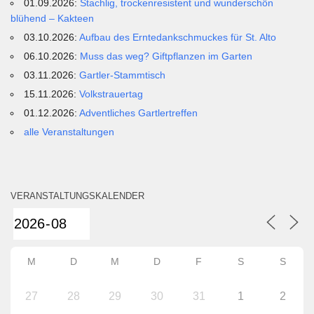
01.09.2026:
Stachlig, trockenresistent und wunderschön
blühend – Kakteen
03.10.2026:
Aufbau des Erntedankschmuckes für St. Alto
06.10.2026:
Muss das weg? Giftpflanzen im Garten
03.11.2026:
Gartler-Stammtisch
15.11.2026:
Volkstrauertag
01.12.2026:
Adventliches Gartlertreffen
alle Veranstaltungen
VERANSTALTUNGSKALENDER
M
D
M
D
F
S
S
27
28
29
30
31
1
2