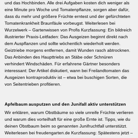
und das Hochbinden. Alle drei Aufgaben kosten dich weniger als
eine Minute pro Woche und Tomatenpflanze, sorgen aber dafür,
dass du mehr und größere Früchte erntest und der gefürchteten
Tomatenkrankheit Braunfäule vorbeugst. Weiterlesen bei
Wurzelwerk – Gartenwissen von Profis Kurzfassung: Ein bildreich
illustrierter Praxis-Leitfaden: Das Ausgeizen beginnt direkt nach
dem Auspflanzen und sollte wöchentlich wiederholt werden.
Geiztriebe morgens entfernen, damit Wunden rasch abtrocknen.
Das Anbinden des Haupttriebs an Stäbe oder Schnüren
verhindert Windschäden. Für erfahrene Gärtner besonders
interessant: Der Artikel diskutiert, wann bei Freilandtomaten das
Ausgeizen kontraproduktiv ist – etwa bei buschigen Sorten, die
von Seitentrieben profitieren.
Apfelbaum ausputzen und den Junifall aktiv unterstützen
Wir erklären, warum Obstbäume so viele unreife Früchte verlieren
und warum dies vorteilhaft für eine große Ernte ist. Tipps, wie du
deinen Obstbaum beim so genannten Junifruchtfall unterstützt.
Weiterlesen bei freudengarten.de Kurzfassung: Spätestens jetzt –