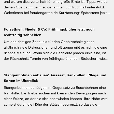
illustrierter Praxis-Leitfaden: Das Ausgeizen beginnt direkt nach
und warum dies vorteilhaft für eine große Ernte ist. Tipps, wie du
dem Auspflanzen und sollte wöchentlich wiederholt werden.
deinen Obstbaum beim so genannten Junifruchtfall unterstützt.
Geiztriebe morgens entfernen, damit Wunden rasch abtrocknen.
Weiterlesen bei freudengarten.de Kurzfassung: Spätestens jetzt –
Das Anbinden des Haupttriebs an Stäbe oder Schnüren
vor dem natürlichen Junifall in 3–4 Wochen – sollten überzählige
verhindert Windschäden. Für erfahrene Gärtner besonders
Früchte manuell ausgedünnt werden. Der Artikel erklärt: Nur 4–5
interessant: Der Artikel diskutiert, wann bei Freilandtomaten das
Forsythien, Flieder & Co: Frühlingsblüher jetzt noch
% der Blüten werden zu Früchten, ein rechtzeitiges Eingreifen vor
Ausgeizen kontraproduktiv ist – etwa bei buschigen Sorten, die
rechtzeitig schneiden
dem Junifall beugt der Alternanz (Abwechslung von
von Seitentrieben profitieren.
Ertragsjahren) vor. Für Äpfel und Birnen gilt: max. zwei kräftige
Um den richtigen Zeitpunkt für den Gehölzschnitt gibt es
Früchte pro Fruchtbüschel, Abstand mindestens eine Handbreit.
alljährlich viele Diskussionen und oft genug gibt es nicht die eine
Früchte in Schattenzonen vollständig entfernen.
richtige Meinung. Worin sich die Fachleute jedoch einig sind, ist
der Rückschnitt-Termin von frühlingsblühenden Sträuchern wie
Forsythie, Ranunkelstrauch und Flieder. Weiterlesen bei
gartenpraxis.de Kurzfassung: Frühlingsblüher wie Forsythie,
Stangenbohnen anbauen: Aussaat, Rankhilfen, Pflege und
Flieder und Zierkirsche bilden ihre Blütenknospen für das nächste
Sorten im Überblick
Jahr im Sommer. Der Schnitt direkt nach der Blüte (bei Flieder:
sofort nach dem Verblühen!) ist die letzte Chance – wer jetzt noch
Stangenbohnen benötigen im Gegensatz zu Buschbohnen eine
nicht geschnitten hat, sollte spätestens in den nächsten zwei
Rankhilfe. Die Triebe suchen mit kreisenden Bewegungen nach
Wochen ran. Das Grundprinzip: Überflüssige alte Triebe
einer Stütze, an der sie sich hochwinden können. Ihre Höhe wird
bodennah entfernen, damit das neue Holz ausreifen kann.
zumeist durch die Höhe der Stützen begrenzt, so dass die
Pflanzen auch noch geerntet werden können. Eine durch ihre