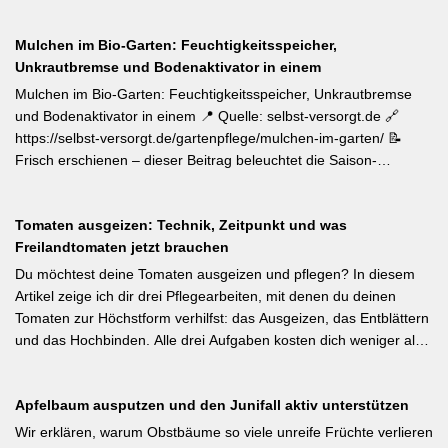
📝 Zum Internationalen Tag der biologischen Vielfalt (22. Mai)
erinnert die LWG Bayern daran, dass naturnahe
Mulchen im Bio-Garten: Feuchtigkeitsspeicher,
Gartenbewirtschaftung – unabhängig von der Gartengröße –
Unkrautbremse und Bodenaktivator in einem
einen messbaren Beitrag zur regionalen Artenvielfalt leistet.
Nützlingsförderung, strukturreiche Beete und der Verzicht auf
Mulchen im Bio-Garten: Feuchtigkeitsspeicher, Unkrautbremse
Pestizide sind die entscheidenden Stellschrauben. Ein
und Bodenaktivator in einem 📍 Quelle: selbst-versorgt.de 🔗
motivierender Impuls für jeden GBV-Garten. [Thema-Tag:
https://selbst-versorgt.de/gartenpflege/mulchen-im-garten/ 📝
#Biodiversität #Gartengestaltung #Naturnahergarten]
Frisch erschienen – dieser Beitrag beleuchtet die Saison-
Anpassung der Mulchstrategie: Im Frühjahr regt eine frische
Schicht das Bodenleben an, im Frühsommer schützt sie vor
Tomaten ausgeizen: Technik, Zeitpunkt und was
Austrocknung. Die ideale Schichtdicke liegt bei 5–10 cm, immer
Freilandtomaten jetzt brauchen
mit Abstand zum Pflanzenstamm, um Fäulnis zu vermeiden.
Besonders wertvoll: Häufige Fehler wie zu dicke Schichten oder
Du möchtest deine Tomaten ausgeizen und pflegen? In diesem
die Verwendung von frischem Rasenschnitt als alleiniges Material
Artikel zeige ich dir drei Pflegearbeiten, mit denen du deinen
werden klar benannt. [Thema-Tag: #Bodenpflege #Mulchen
Tomaten zur Höchstform verhilfst: das Ausgeizen, das Entblättern
#BiologischerGartenbau]
und das Hochbinden. Alle drei Aufgaben kosten dich weniger als
eine Minute pro Woche und Tomatenpflanze, sorgen aber dafür,
dass du mehr und größere Früchte erntest und der gefürchteten
Apfelbaum ausputzen und den Junifall aktiv unterstützen
Tomatenkrankheit Braunfäule vorbeugst. Weiterlesen bei
Wurzelwerk – Gartenwissen von Profis Kurzfassung: Ein bildreich
Wir erklären, warum Obstbäume so viele unreife Früchte verlieren