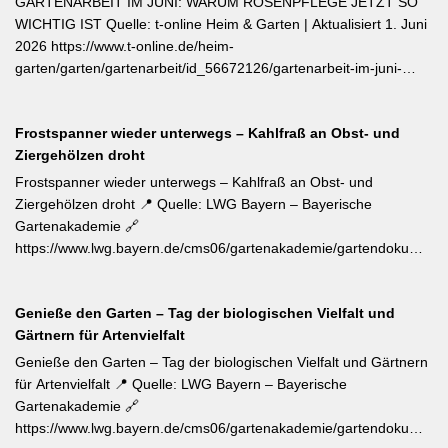
GARTENARBEIT IM JUNI: WARUM ROSENPFLEGE JETZT SO
einzelner Blätter — das fördert buschigen Neuaustrieb und
WICHTIG IST Quelle: t-online Heim & Garten | Aktualisiert 1. Juni
ermöglicht weitere Ernten im Sommer. Für die Trocknung werden
2026 https://www.t-online.de/heim-
Büschel kopfüber an einem schattigen, luftigen Ort aufgehängt
garten/garten/gartenarbeit/id_56672126/gartenarbeit-im-juni-
und anschließend sofort luftdicht in dunkle Behälter umgefüllt.
warum-rosenpflege-jetzt-so-wichtig-ist.html Im Rosenmonat Juni
sollten Wildtriebe — erkennbar an kleinteiligen Blättern direkt aus
Frostspanner wieder unterwegs – Kahlfraß an Obst- und
dem Boden — konsequent entfernt werden, da sie die veredelte
Ziergehölzen droht
Sorte verdrängen. Kletterrosen wie ‚Sympathie‘ müssen neues
Riebtentrieb durch Anbinden in die gewünschte Richtung geleitet
Frostspanner wieder unterwegs – Kahlfraß an Obst- und
werden. Ab Ende Juni ist die Hochblüte zudem die beste Zeit für
Ziergehölzen droht 📍 Quelle: LWG Bayern – Bayerische
Veredelungen: robuste Sorten lassen sich jetzt mit jungen
Gartenakademie 🔗
Unterlagen zusammenbringen. Eine schnell wirkende
https://www.lwg.bayern.de/cms06/gartenakademie/gartendokumente
Stickstoffgabe nach der Hauptblüte sowie das regelmäßige
📝 Der aktuelle Wochentipp der LWG Bayern warnt vor einem
Entfernen verblühter Triebe fördern die zweite Blühwelle im
erhöhten Aufkommen von Frostspanner-Raupen an
Spätsommer.
Genieße den Garten – Tag der biologischen Vielfalt und
Apfelbäumen, Rosen, Ahorn und Hartriegel. Die charakteristisch
Gärtnern für Artenvielfalt
„katzenbuckelnd“ krabbelenden Larven des Kleinen und Großen
Frostspanners können bei Massenbefall kahlen Fraß
Genieße den Garten – Tag der biologischen Vielfalt und Gärtnern
verursachen. Gegenmaßnahmen: Leimringe ab Herbst, gezielter
für Artenvielfalt 📍 Quelle: LWG Bayern – Bayerische
Meisen-Förderung und – falls nötig – biologische
Gartenakademie 🔗
Pflanzenschutzmittel. [Thema-Tag: #Schädlingsbekämpfung
https://www.lwg.bayern.de/cms06/gartenakademie/gartendokumente
#Obstbaumschnitt #Pflanzenschutz]