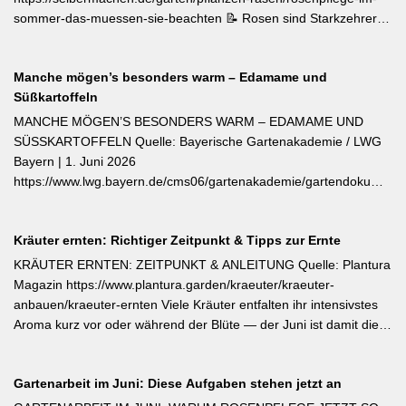
sommer-das-muessen-sie-beachten 📝 Rosen sind Starkzehrer –
jetzt nach der ersten Blüte brauchen sie organischen Dünger
(Kompost, Hornspäne, Brennnesseljauche). Die Düngung sollte
Manche mögen’s besonders warm – Edamame und
bis Mitte Juli abgeschlossen sein, damit sich die Pflanzen auf die
Süßkartoffeln
Überwinterung vorbereiten können. Der entscheidende Tipp für
öfterblühende Sorten: Verwelkte Blüten mit 2–3 Blattstielpaaren
MANCHE MÖGEN’S BESONDERS WARM – EDAMAME UND
darunter sofort abschneiden – das regt neue Knospen an und
SÜSSKARTOFFELN Quelle: Bayerische Gartenakademie / LWG
verlängert die Blütezeit erheblich. [Thema-Tag: #Rosenpflege
Bayern | 1. Juni 2026
#Pflanzenpflege #Gehölze]
https://www.lwg.bayern.de/cms06/gartenakademie/gartendokumente
Edamame und Süßkartoffeln zählen zu den wärmeliebendsten
Gemüsearten und dürfen erst bei ausreichend warmem Boden
Kräuter ernten: Richtiger Zeitpunkt & Tipps zur Ernte
ins Freiland. Edamame (Garten-Soja) kann direkt gesät oder
vorgezogen werden; Staffelsaaten sind bis Anfang Juli möglich,
KRÄUTER ERNTEN: ZEITPUNKT & ANLEITUNG Quelle: Plantura
die Ernte beginnt ab August. Süßkartoffeln sind ausschließlich als
Magazin https://www.plantura.garden/kraeuter/kraeuter-
Jungpflanzen erhältlich und benötigen Wärme, Sonne und einen
anbauen/kraeuter-ernten Viele Kräuter entfalten ihr intensivstes
tiefen, durchlässigen Boden. Frisch geerntete Knollen müssen
Aroma kurz vor oder während der Blüte — der Juni ist damit die
zwei Wochen bei rund 24 °C nachreifen, damit sich Stärke in
ideale Erntezeit für Thymian, Salbei, Majoran, Oregano und
Zucker umwandelt und die Schale aushärtet.
Zitronenmelisse. Geerntet werden sollte am Vormittag nach dem
Gartenarbeit im Juni: Diese Aufgaben stehen jetzt an
Abtrocknen des Taus, bevor die Mittagshitze ätherische Öle
verflüchtigt. Beim Schnitt empfehlen sich ganze Triebspitzen statt