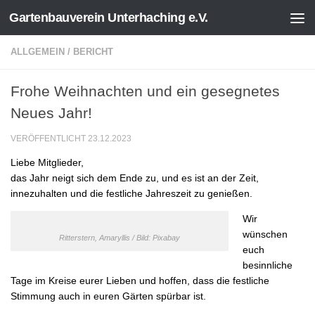
Gartenbauverein Unterhaching e.V.
Zum Inhalt springen
ALLGEMEIN
/
BERICHT
Frohe Weihnachten und ein gesegnetes
Neues Jahr!
VERÖFFENTLICHT
23.12.2023
Liebe Mitglieder,
das Jahr neigt sich dem Ende zu, und es ist an der Zeit,
innezuhalten und die festliche Jahreszeit zu genießen.
Wir
wünschen
Ritterstern, Amaryllis / Bild: Pixabay
euch
besinnliche
Tage im Kreise eurer Lieben und hoffen, dass die festliche
Stimmung auch in euren Gärten spürbar ist.