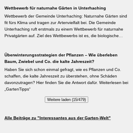
tiefroten Blüten besondere Stangenbohne ist die Feuerbohne.
Wettbewerb für naturnahe Gärten in Unterhaching
Weiterlesen bei meine-ernte.de Kurzfassung: Bis Mitte Juni ist die
Aussaat von Stangenbohnen direkt ins Freiland noch problemlos
Wettbewerb der Gemeinde Unterhaching: Naturnahe Gärten sind
möglich. Samen über Nacht wässern, 5–6 cm tief setzen,
fit fürs Klima und tragen zur Artenvielfalt bei. Die Gemeinde
Pflanzabstand 50 cm. Als Mittelzehrer brauchen Stangenbohnen
Unterhaching ruft erstmals zu einem Wettbewerb für naturnahe
im Gegensatz zu Buschbohnen eine moderierte Düngung
Privatgärten auf. Ziel des Wettbewerbs ist es, die biologische
während der Wachstumsphase. Besonderes Detail: Bohnen
Vielfalt im Gemeindegebiet zu fördern und gleichzeitig durch die
gehen Symbiosen mit Knöllchenbakterien ein, die Stickstoff aus
Entsiegelung von Privatflächen einen aktiven Beitrag zur
der Luft binden – Vorfrucht-Wirkung für das nächste Gartenjahr.
Überwinterungsstrategien der Pflanzen – Wie überleben
Verbesserung des Ortsklimas zu leisten. Warum? Entsiegelte
Baum, Zwiebel und Co. die kalte Jahreszeit?
Flächen helfen… Hitze zu reduzieren Regenwasser besser zu
speichern und das Wohnumfeld insgesamt lebenswerter zu
Haben Sie sich schon einmal gefragt, wie es Pflanzen und Co.
gestalten. Insgesamt drei Gärten werden prämiert. Insgesamt drei
schaffen, die kalte Jahreszeit zu überstehen, ohne Schäden
gleichwertige Sieger werden durch eine Expertenjury, bestehend
davonzutragen? Hier finden Sie die Antwort dafür. Weiterlesen bei
aus Vertretern der Gemeinde Unterhaching sowie des
„GartenTipps“
Gartenbauvereins Unterhaching ausgewählt und prämiert. Zu
Weitere laden (15/479)
gewinnen gibt es jeweils einen Gutschein von Pflanzen-Kölle
Gartencenter im Wert von 250 Euro, ein Insektenhotel und eine
Urkunde. Die Teilnahmebedingungen, Bewertungskriterien und
Alle Beiträge zu "Interessantes aus der Garten-Welt"
das Anmeldeformular siehe auf den Seiten der Gemeinde
Unterhaching (Termin abgelaufen).