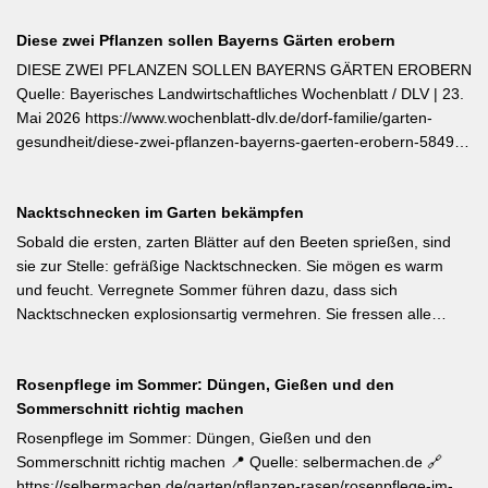
Diese zwei Pflanzen sollen Bayerns Gärten erobern
DIESE ZWEI PFLANZEN SOLLEN BAYERNS GÄRTEN EROBERN
Quelle: Bayerisches Landwirtschaftliches Wochenblatt / DLV | 23.
Mai 2026 https://www.wochenblatt-dlv.de/dorf-familie/garten-
gesundheit/diese-zwei-pflanzen-bayerns-gaerten-erobern-584991
Als Bayerische Pflanze des Jahres 2026 wurde die Calibrachoa
‚Feenstaub‘ gekürt — eine Hängeglöckchen-Sorte mit pink-rosa
Nacktschnecken im Garten bekämpfen
gemusterten Blüten, die ohne Ausputzen von Frühsommer bis
Herbst reich blüht und sich hervorragend für Balkonkästen und
Sobald die ersten, zarten Blätter auf den Beeten sprießen, sind
Ampeln eignet. Die Bayerische Genusspflanze des Jahres 2026
sie zur Stelle: gefräßige Nacktschnecken. Sie mögen es warm
ist die Erdbeere ‚Lilly Waldberry‘, die durch ihr intensiv
und feucht. Verregnete Sommer führen dazu, dass sich
waldbeererinnerndes Aroma überzeugt und ab Juni durchgehend
Nacktschnecken explosionsartig vermehren. Sie fressen alle
bis August Früchte trägt. Beide Sorten wurden von Starkköchin
jungen Triebe von Stauden, Gemüse und Salat oder auch
Diana Burkel offiziell getauft und sind über mehr als 200
Blumen. Was Sie gegen die Schädlinge tun können, lesen Sie
bayerische Gärtnereien erhältlich. Wer auf regional empfohlene
Rosenpflege im Sommer: Düngen, Gießen und den
hier. Weiterlesen bei MDR-Garten
Pflanzen setzen möchte, liegt mit diesen beiden Sorten für Balkon
Sommerschnitt richtig machen
und Nutzgarten genau richtig.
Rosenpflege im Sommer: Düngen, Gießen und den
Sommerschnitt richtig machen 📍 Quelle: selbermachen.de 🔗
https://selbermachen.de/garten/pflanzen-rasen/rosenpflege-im-