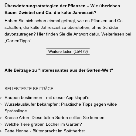
der Luft binden – Vorfrucht-Wirkung für das nächste Gartenjahr.
Überwinterungsstrategien der Pflanzen – Wie überleben
Verbesserung des Ortsklimas zu leisten. Warum? Entsiegelte
Baum, Zwiebel und Co. die kalte Jahreszeit?
Flächen helfen… Hitze zu reduzieren Regenwasser besser zu
speichern und das Wohnumfeld insgesamt lebenswerter zu
Haben Sie sich schon einmal gefragt, wie es Pflanzen und Co.
gestalten. Insgesamt drei Gärten werden prämiert. Insgesamt drei
schaffen, die kalte Jahreszeit zu überstehen, ohne Schäden
gleichwertige Sieger werden durch eine Expertenjury, bestehend
davonzutragen? Hier finden Sie die Antwort dafür. Weiterlesen bei
aus Vertretern der Gemeinde Unterhaching sowie des
„GartenTipps“
Gartenbauvereins Unterhaching ausgewählt und prämiert. Zu
Weitere laden (15/479)
gewinnen gibt es jeweils einen Gutschein von Pflanzen-Kölle
Gartencenter im Wert von 250 Euro, ein Insektenhotel und eine
Urkunde. Die Teilnahmebedingungen, Bewertungskriterien und
Alle Beiträge zu "Interessantes aus der Garten-Welt"
das Anmeldeformular siehe auf den Seiten der Gemeinde
Unterhaching (Termin abgelaufen).
BELIEBTESTE BEITRÄGE
Raupen bestimmen - mit dieser App klappt's
Wurzelausläufer bekämpfen: Praktische Tipps gegen wilde
Sprösslinge
Kresse Arten: Diese tollen Sorten sollten Sie kennen
Welche Tiere graben Löcher im Garten?
Fette Henne - Blütenpracht im Spätherbst