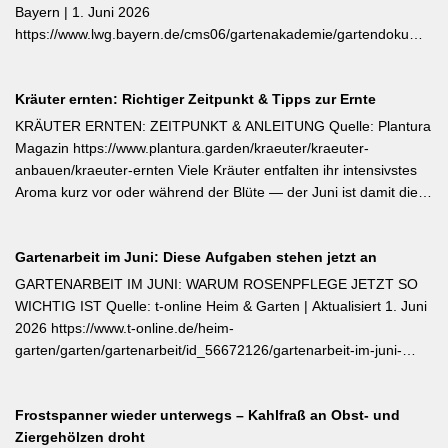
verlängert die Blütezeit erheblich. [Thema-Tag: #Rosenpflege
Bayern | 1. Juni 2026
#Pflanzenpflege #Gehölze]
https://www.lwg.bayern.de/cms06/gartenakademie/gartendokumente
Edamame und Süßkartoffeln zählen zu den wärmeliebendsten
Gemüsearten und dürfen erst bei ausreichend warmem Boden
Kräuter ernten: Richtiger Zeitpunkt & Tipps zur Ernte
ins Freiland. Edamame (Garten-Soja) kann direkt gesät oder
vorgezogen werden; Staffelsaaten sind bis Anfang Juli möglich,
KRÄUTER ERNTEN: ZEITPUNKT & ANLEITUNG Quelle: Plantura
die Ernte beginnt ab August. Süßkartoffeln sind ausschließlich als
Magazin https://www.plantura.garden/kraeuter/kraeuter-
Jungpflanzen erhältlich und benötigen Wärme, Sonne und einen
anbauen/kraeuter-ernten Viele Kräuter entfalten ihr intensivstes
tiefen, durchlässigen Boden. Frisch geerntete Knollen müssen
Aroma kurz vor oder während der Blüte — der Juni ist damit die
zwei Wochen bei rund 24 °C nachreifen, damit sich Stärke in
ideale Erntezeit für Thymian, Salbei, Majoran, Oregano und
Zucker umwandelt und die Schale aushärtet.
Zitronenmelisse. Geerntet werden sollte am Vormittag nach dem
Gartenarbeit im Juni: Diese Aufgaben stehen jetzt an
Abtrocknen des Taus, bevor die Mittagshitze ätherische Öle
verflüchtigt. Beim Schnitt empfehlen sich ganze Triebspitzen statt
GARTENARBEIT IM JUNI: WARUM ROSENPFLEGE JETZT SO
einzelner Blätter — das fördert buschigen Neuaustrieb und
WICHTIG IST Quelle: t-online Heim & Garten | Aktualisiert 1. Juni
ermöglicht weitere Ernten im Sommer. Für die Trocknung werden
2026 https://www.t-online.de/heim-
Büschel kopfüber an einem schattigen, luftigen Ort aufgehängt
garten/garten/gartenarbeit/id_56672126/gartenarbeit-im-juni-
und anschließend sofort luftdicht in dunkle Behälter umgefüllt.
warum-rosenpflege-jetzt-so-wichtig-ist.html Im Rosenmonat Juni
sollten Wildtriebe — erkennbar an kleinteiligen Blättern direkt aus
Frostspanner wieder unterwegs – Kahlfraß an Obst- und
dem Boden — konsequent entfernt werden, da sie die veredelte
Ziergehölzen droht
Sorte verdrängen. Kletterrosen wie ‚Sympathie‘ müssen neues