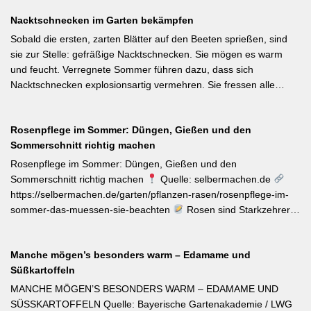
‚Feenstaub‘ gekürt — eine Hängeglöckchen-Sorte mit pink-rosa
Nacktschnecken im Garten bekämpfen
gemusterten Blüten, die ohne Ausputzen von Frühsommer bis
Herbst reich blüht und sich hervorragend für Balkonkästen und
Sobald die ersten, zarten Blätter auf den Beeten sprießen, sind
Ampeln eignet. Die Bayerische Genusspflanze des Jahres 2026
sie zur Stelle: gefräßige Nacktschnecken. Sie mögen es warm
ist die Erdbeere ‚Lilly Waldberry‘, die durch ihr intensiv
und feucht. Verregnete Sommer führen dazu, dass sich
waldbeererinnerndes Aroma überzeugt und ab Juni durchgehend
Nacktschnecken explosionsartig vermehren. Sie fressen alle
bis August Früchte trägt. Beide Sorten wurden von Starkköchin
jungen Triebe von Stauden, Gemüse und Salat oder auch
Diana Burkel offiziell getauft und sind über mehr als 200
Blumen. Was Sie gegen die Schädlinge tun können, lesen Sie
bayerische Gärtnereien erhältlich. Wer auf regional empfohlene
Rosenpflege im Sommer: Düngen, Gießen und den
hier. Weiterlesen bei MDR-Garten
Pflanzen setzen möchte, liegt mit diesen beiden Sorten für Balkon
Sommerschnitt richtig machen
und Nutzgarten genau richtig.
Rosenpflege im Sommer: Düngen, Gießen und den
Sommerschnitt richtig machen
Quelle: selbermachen.de
https://selbermachen.de/garten/pflanzen-rasen/rosenpflege-im-
sommer-das-muessen-sie-beachten
Rosen sind Starkzehrer –
jetzt nach der ersten Blüte brauchen sie organischen Dünger
(Kompost, Hornspäne, Brennnesseljauche). Die Düngung sollte
Manche mögen’s besonders warm – Edamame und
bis Mitte Juli abgeschlossen sein, damit sich die Pflanzen auf die
Süßkartoffeln
Überwinterung vorbereiten können. Der entscheidende Tipp für
öfterblühende Sorten: Verwelkte Blüten mit 2–3 Blattstielpaaren
MANCHE MÖGEN’S BESONDERS WARM – EDAMAME UND
darunter sofort abschneiden – das regt neue Knospen an und
SÜSSKARTOFFELN Quelle: Bayerische Gartenakademie / LWG