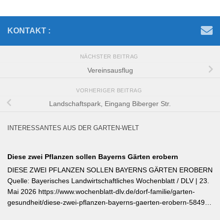
KONTAKT :
NÄCHSTER BEITRAG
Vereinsausflug
VORHERIGER BEITRAG
Landschaftspark, Eingang Biberger Str.
INTERESSANTES AUS DER GARTEN-WELT
Diese zwei Pflanzen sollen Bayerns Gärten erobern
DIESE ZWEI PFLANZEN SOLLEN BAYERNS GÄRTEN EROBERN
Quelle: Bayerisches Landwirtschaftliches Wochenblatt / DLV | 23.
Mai 2026 https://www.wochenblatt-dlv.de/dorf-familie/garten-
gesundheit/diese-zwei-pflanzen-bayerns-gaerten-erobern-584991
Als Bayerische Pflanze des Jahres 2026 wurde die Calibrachoa