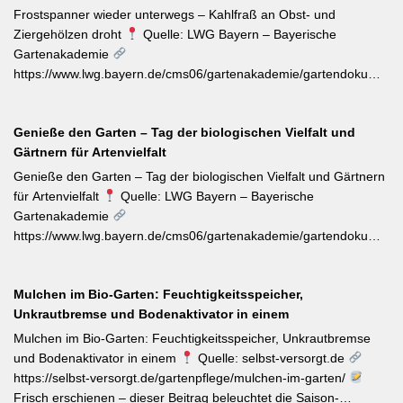
Riebtentrieb durch Anbinden in die gewünschte Richtung geleitet
Frostspanner wieder unterwegs – Kahlfraß an Obst- und
werden. Ab Ende Juni ist die Hochblüte zudem die beste Zeit für
Ziergehölzen droht
Quelle: LWG Bayern – Bayerische
Veredelungen: robuste Sorten lassen sich jetzt mit jungen
Gartenakademie
Unterlagen zusammenbringen. Eine schnell wirkende
https://www.lwg.bayern.de/cms06/gartenakademie/gartendokumente
Stickstoffgabe nach der Hauptblüte sowie das regelmäßige
Der aktuelle Wochentipp der LWG Bayern warnt vor einem
Entfernen verblühter Triebe fördern die zweite Blühwelle im
erhöhten Aufkommen von Frostspanner-Raupen an
Spätsommer.
Genieße den Garten – Tag der biologischen Vielfalt und
Apfelbäumen, Rosen, Ahorn und Hartriegel. Die charakteristisch
Gärtnern für Artenvielfalt
„katzenbuckelnd“ krabbelenden Larven des Kleinen und Großen
Frostspanners können bei Massenbefall kahlen Fraß
Genieße den Garten – Tag der biologischen Vielfalt und Gärtnern
verursachen. Gegenmaßnahmen: Leimringe ab Herbst, gezielter
für Artenvielfalt
Quelle: LWG Bayern – Bayerische
Meisen-Förderung und – falls nötig – biologische
Gartenakademie
Pflanzenschutzmittel. [Thema-Tag: #Schädlingsbekämpfung
https://www.lwg.bayern.de/cms06/gartenakademie/gartendokumente
#Obstbaumschnitt #Pflanzenschutz]
Zum Internationalen Tag der biologischen Vielfalt (22. Mai)
erinnert die LWG Bayern daran, dass naturnahe
Mulchen im Bio-Garten: Feuchtigkeitsspeicher,
Gartenbewirtschaftung – unabhängig von der Gartengröße –
Unkrautbremse und Bodenaktivator in einem
einen messbaren Beitrag zur regionalen Artenvielfalt leistet.
Nützlingsförderung, strukturreiche Beete und der Verzicht auf
Mulchen im Bio-Garten: Feuchtigkeitsspeicher, Unkrautbremse
Pestizide sind die entscheidenden Stellschrauben. Ein
und Bodenaktivator in einem
Quelle: selbst-versorgt.de
motivierender Impuls für jeden GBV-Garten. [Thema-Tag:
https://selbst-versorgt.de/gartenpflege/mulchen-im-garten/
#Biodiversität #Gartengestaltung #Naturnahergarten]
Frisch erschienen – dieser Beitrag beleuchtet die Saison-