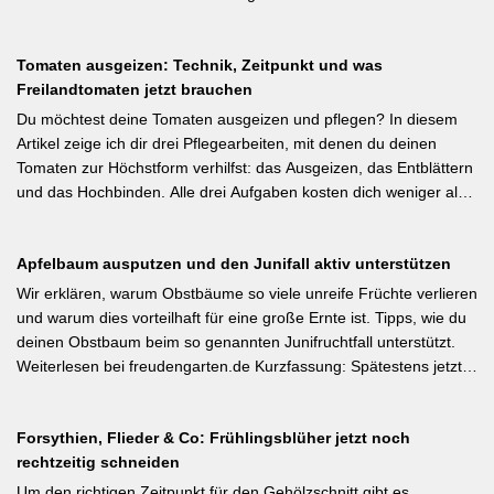
Anpassung der Mulchstrategie: Im Frühjahr regt eine frische
Schicht das Bodenleben an, im Frühsommer schützt sie vor
Tomaten ausgeizen: Technik, Zeitpunkt und was
Austrocknung. Die ideale Schichtdicke liegt bei 5–10 cm, immer
Freilandtomaten jetzt brauchen
mit Abstand zum Pflanzenstamm, um Fäulnis zu vermeiden.
Besonders wertvoll: Häufige Fehler wie zu dicke Schichten oder
Du möchtest deine Tomaten ausgeizen und pflegen? In diesem
die Verwendung von frischem Rasenschnitt als alleiniges Material
Artikel zeige ich dir drei Pflegearbeiten, mit denen du deinen
werden klar benannt. [Thema-Tag: #Bodenpflege #Mulchen
Tomaten zur Höchstform verhilfst: das Ausgeizen, das Entblättern
#BiologischerGartenbau]
und das Hochbinden. Alle drei Aufgaben kosten dich weniger als
eine Minute pro Woche und Tomatenpflanze, sorgen aber dafür,
dass du mehr und größere Früchte erntest und der gefürchteten
Apfelbaum ausputzen und den Junifall aktiv unterstützen
Tomatenkrankheit Braunfäule vorbeugst. Weiterlesen bei
Wurzelwerk – Gartenwissen von Profis Kurzfassung: Ein bildreich
Wir erklären, warum Obstbäume so viele unreife Früchte verlieren
illustrierter Praxis-Leitfaden: Das Ausgeizen beginnt direkt nach
und warum dies vorteilhaft für eine große Ernte ist. Tipps, wie du
dem Auspflanzen und sollte wöchentlich wiederholt werden.
deinen Obstbaum beim so genannten Junifruchtfall unterstützt.
Geiztriebe morgens entfernen, damit Wunden rasch abtrocknen.
Weiterlesen bei freudengarten.de Kurzfassung: Spätestens jetzt –
Das Anbinden des Haupttriebs an Stäbe oder Schnüren
vor dem natürlichen Junifall in 3–4 Wochen – sollten überzählige
verhindert Windschäden. Für erfahrene Gärtner besonders
Früchte manuell ausgedünnt werden. Der Artikel erklärt: Nur 4–5
interessant: Der Artikel diskutiert, wann bei Freilandtomaten das
Forsythien, Flieder & Co: Frühlingsblüher jetzt noch
% der Blüten werden zu Früchten, ein rechtzeitiges Eingreifen vor
Ausgeizen kontraproduktiv ist – etwa bei buschigen Sorten, die
rechtzeitig schneiden
dem Junifall beugt der Alternanz (Abwechslung von
von Seitentrieben profitieren.
Ertragsjahren) vor. Für Äpfel und Birnen gilt: max. zwei kräftige
Um den richtigen Zeitpunkt für den Gehölzschnitt gibt es