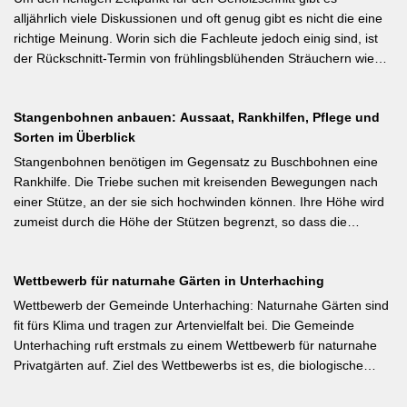
Früchte pro Fruchtbüschel, Abstand mindestens eine Handbreit.
alljährlich viele Diskussionen und oft genug gibt es nicht die eine
Früchte in Schattenzonen vollständig entfernen.
richtige Meinung. Worin sich die Fachleute jedoch einig sind, ist
der Rückschnitt-Termin von frühlingsblühenden Sträuchern wie
Forsythie, Ranunkelstrauch und Flieder. Weiterlesen bei
gartenpraxis.de Kurzfassung: Frühlingsblüher wie Forsythie,
Stangenbohnen anbauen: Aussaat, Rankhilfen, Pflege und
Flieder und Zierkirsche bilden ihre Blütenknospen für das nächste
Sorten im Überblick
Jahr im Sommer. Der Schnitt direkt nach der Blüte (bei Flieder:
sofort nach dem Verblühen!) ist die letzte Chance – wer jetzt noch
Stangenbohnen benötigen im Gegensatz zu Buschbohnen eine
nicht geschnitten hat, sollte spätestens in den nächsten zwei
Rankhilfe. Die Triebe suchen mit kreisenden Bewegungen nach
Wochen ran. Das Grundprinzip: Überflüssige alte Triebe
einer Stütze, an der sie sich hochwinden können. Ihre Höhe wird
bodennah entfernen, damit das neue Holz ausreifen kann.
zumeist durch die Höhe der Stützen begrenzt, so dass die
Pflanzen auch noch geerntet werden können. Eine durch ihre
tiefroten Blüten besondere Stangenbohne ist die Feuerbohne.
Wettbewerb für naturnahe Gärten in Unterhaching
Weiterlesen bei meine-ernte.de Kurzfassung: Bis Mitte Juni ist die
Aussaat von Stangenbohnen direkt ins Freiland noch problemlos
Wettbewerb der Gemeinde Unterhaching: Naturnahe Gärten sind
möglich. Samen über Nacht wässern, 5–6 cm tief setzen,
fit fürs Klima und tragen zur Artenvielfalt bei. Die Gemeinde
Pflanzabstand 50 cm. Als Mittelzehrer brauchen Stangenbohnen
Unterhaching ruft erstmals zu einem Wettbewerb für naturnahe
im Gegensatz zu Buschbohnen eine moderierte Düngung
Privatgärten auf. Ziel des Wettbewerbs ist es, die biologische
während der Wachstumsphase. Besonderes Detail: Bohnen
Vielfalt im Gemeindegebiet zu fördern und gleichzeitig durch die
gehen Symbiosen mit Knöllchenbakterien ein, die Stickstoff aus
Entsiegelung von Privatflächen einen aktiven Beitrag zur