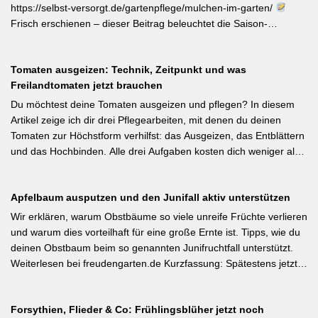
motivierender Impuls für jeden GBV-Garten. [Thema-Tag:
https://selbst-versorgt.de/gartenpflege/mulchen-im-garten/
#Biodiversität #Gartengestaltung #Naturnahergarten]
Frisch erschienen – dieser Beitrag beleuchtet die Saison-
Anpassung der Mulchstrategie: Im Frühjahr regt eine frische
Schicht das Bodenleben an, im Frühsommer schützt sie vor
Tomaten ausgeizen: Technik, Zeitpunkt und was
Austrocknung. Die ideale Schichtdicke liegt bei 5–10 cm, immer
Freilandtomaten jetzt brauchen
mit Abstand zum Pflanzenstamm, um Fäulnis zu vermeiden.
Besonders wertvoll: Häufige Fehler wie zu dicke Schichten oder
Du möchtest deine Tomaten ausgeizen und pflegen? In diesem
die Verwendung von frischem Rasenschnitt als alleiniges Material
Artikel zeige ich dir drei Pflegearbeiten, mit denen du deinen
werden klar benannt. [Thema-Tag: #Bodenpflege #Mulchen
Tomaten zur Höchstform verhilfst: das Ausgeizen, das Entblättern
#BiologischerGartenbau]
und das Hochbinden. Alle drei Aufgaben kosten dich weniger als
eine Minute pro Woche und Tomatenpflanze, sorgen aber dafür,
dass du mehr und größere Früchte erntest und der gefürchteten
Apfelbaum ausputzen und den Junifall aktiv unterstützen
Tomatenkrankheit Braunfäule vorbeugst. Weiterlesen bei
Wurzelwerk – Gartenwissen von Profis Kurzfassung: Ein bildreich
Wir erklären, warum Obstbäume so viele unreife Früchte verlieren
illustrierter Praxis-Leitfaden: Das Ausgeizen beginnt direkt nach
und warum dies vorteilhaft für eine große Ernte ist. Tipps, wie du
dem Auspflanzen und sollte wöchentlich wiederholt werden.
deinen Obstbaum beim so genannten Junifruchtfall unterstützt.
Geiztriebe morgens entfernen, damit Wunden rasch abtrocknen.
Weiterlesen bei freudengarten.de Kurzfassung: Spätestens jetzt –
Das Anbinden des Haupttriebs an Stäbe oder Schnüren
vor dem natürlichen Junifall in 3–4 Wochen – sollten überzählige
verhindert Windschäden. Für erfahrene Gärtner besonders
Früchte manuell ausgedünnt werden. Der Artikel erklärt: Nur 4–5
interessant: Der Artikel diskutiert, wann bei Freilandtomaten das
Forsythien, Flieder & Co: Frühlingsblüher jetzt noch
% der Blüten werden zu Früchten, ein rechtzeitiges Eingreifen vor