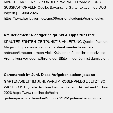
öfterblühende Sorten: Verwelkte Blüten mit 2–3 Blattstielpaaren
MANCHE MÖGEN’S BESONDERS WARM – EDAMAME UND
darunter sofort abschneiden – das regt neue Knospen an und
SÜSSKARTOFFELN Quelle: Bayerische Gartenakademie / LWG
verlängert die Blütezeit erheblich. [Thema-Tag: #Rosenpflege
Bayern | 1. Juni 2026
#Pflanzenpflege #Gehölze]
https://www.lwg.bayern.de/cms06/gartenakademie/gartendokumente
Edamame und Süßkartoffeln zählen zu den wärmeliebendsten
Gemüsearten und dürfen erst bei ausreichend warmem Boden
Kräuter ernten: Richtiger Zeitpunkt & Tipps zur Ernte
ins Freiland. Edamame (Garten-Soja) kann direkt gesät oder
vorgezogen werden; Staffelsaaten sind bis Anfang Juli möglich,
KRÄUTER ERNTEN: ZEITPUNKT & ANLEITUNG Quelle: Plantura
die Ernte beginnt ab August. Süßkartoffeln sind ausschließlich als
Magazin https://www.plantura.garden/kraeuter/kraeuter-
Jungpflanzen erhältlich und benötigen Wärme, Sonne und einen
anbauen/kraeuter-ernten Viele Kräuter entfalten ihr intensivstes
tiefen, durchlässigen Boden. Frisch geerntete Knollen müssen
Aroma kurz vor oder während der Blüte — der Juni ist damit die
zwei Wochen bei rund 24 °C nachreifen, damit sich Stärke in
ideale Erntezeit für Thymian, Salbei, Majoran, Oregano und
Zucker umwandelt und die Schale aushärtet.
Zitronenmelisse. Geerntet werden sollte am Vormittag nach dem
Gartenarbeit im Juni: Diese Aufgaben stehen jetzt an
Abtrocknen des Taus, bevor die Mittagshitze ätherische Öle
verflüchtigt. Beim Schnitt empfehlen sich ganze Triebspitzen statt
GARTENARBEIT IM JUNI: WARUM ROSENPFLEGE JETZT SO
einzelner Blätter — das fördert buschigen Neuaustrieb und
WICHTIG IST Quelle: t-online Heim & Garten | Aktualisiert 1. Juni
ermöglicht weitere Ernten im Sommer. Für die Trocknung werden
2026 https://www.t-online.de/heim-
Büschel kopfüber an einem schattigen, luftigen Ort aufgehängt
garten/garten/gartenarbeit/id_56672126/gartenarbeit-im-juni-
und anschließend sofort luftdicht in dunkle Behälter umgefüllt.
warum-rosenpflege-jetzt-so-wichtig-ist.html Im Rosenmonat Juni
sollten Wildtriebe — erkennbar an kleinteiligen Blättern direkt aus