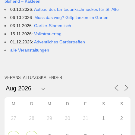
blühend – Kakteen
03.10.2026:
Aufbau des Erntedankschmuckes für St. Alto
06.10.2026:
Muss das weg? Giftpflanzen im Garten
03.11.2026:
Gartler-Stammtisch
15.11.2026:
Volkstrauertag
01.12.2026:
Adventliches Gartlertreffen
alle Veranstaltungen
VERANSTALTUNGSKALENDER
M
D
M
D
F
S
S
27
28
29
30
31
1
2