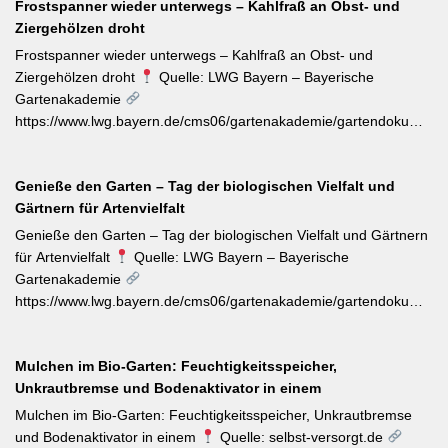
Frostspanner wieder unterwegs – Kahlfraß an Obst- und
dem Boden — konsequent entfernt werden, da sie die veredelte
Ziergehölzen droht
Sorte verdrängen. Kletterrosen wie ‚Sympathie‘ müssen neues
Riebtentrieb durch Anbinden in die gewünschte Richtung geleitet
Frostspanner wieder unterwegs – Kahlfraß an Obst- und
werden. Ab Ende Juni ist die Hochblüte zudem die beste Zeit für
Ziergehölzen droht
Quelle: LWG Bayern – Bayerische
Veredelungen: robuste Sorten lassen sich jetzt mit jungen
Gartenakademie
Unterlagen zusammenbringen. Eine schnell wirkende
https://www.lwg.bayern.de/cms06/gartenakademie/gartendokumente
Stickstoffgabe nach der Hauptblüte sowie das regelmäßige
Der aktuelle Wochentipp der LWG Bayern warnt vor einem
Entfernen verblühter Triebe fördern die zweite Blühwelle im
erhöhten Aufkommen von Frostspanner-Raupen an
Spätsommer.
Genieße den Garten – Tag der biologischen Vielfalt und
Apfelbäumen, Rosen, Ahorn und Hartriegel. Die charakteristisch
Gärtnern für Artenvielfalt
„katzenbuckelnd“ krabbelenden Larven des Kleinen und Großen
Frostspanners können bei Massenbefall kahlen Fraß
Genieße den Garten – Tag der biologischen Vielfalt und Gärtnern
verursachen. Gegenmaßnahmen: Leimringe ab Herbst, gezielter
für Artenvielfalt
Quelle: LWG Bayern – Bayerische
Meisen-Förderung und – falls nötig – biologische
Gartenakademie
Pflanzenschutzmittel. [Thema-Tag: #Schädlingsbekämpfung
https://www.lwg.bayern.de/cms06/gartenakademie/gartendokumente
#Obstbaumschnitt #Pflanzenschutz]
Zum Internationalen Tag der biologischen Vielfalt (22. Mai)
erinnert die LWG Bayern daran, dass naturnahe
Mulchen im Bio-Garten: Feuchtigkeitsspeicher,
Gartenbewirtschaftung – unabhängig von der Gartengröße –
Unkrautbremse und Bodenaktivator in einem
einen messbaren Beitrag zur regionalen Artenvielfalt leistet.
Nützlingsförderung, strukturreiche Beete und der Verzicht auf
Mulchen im Bio-Garten: Feuchtigkeitsspeicher, Unkrautbremse
Pestizide sind die entscheidenden Stellschrauben. Ein
und Bodenaktivator in einem
Quelle: selbst-versorgt.de