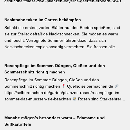
gesundheit/diese-zwei-pflanzen-bayerns-gaerten-erobern-584991
Als Bayerische Pflanze des Jahres 2026 wurde die Calibrachoa
‚Feenstaub‘ gekürt — eine Hängeglöckchen-Sorte mit pink-rosa
Nacktschnecken im Garten bekämpfen
gemusterten Blüten, die ohne Ausputzen von Frühsommer bis
Herbst reich blüht und sich hervorragend für Balkonkästen und
Sobald die ersten, zarten Blätter auf den Beeten sprießen, sind
Ampeln eignet. Die Bayerische Genusspflanze des Jahres 2026
sie zur Stelle: gefräßige Nacktschnecken. Sie mögen es warm
ist die Erdbeere ‚Lilly Waldberry‘, die durch ihr intensiv
und feucht. Verregnete Sommer führen dazu, dass sich
waldbeererinnerndes Aroma überzeugt und ab Juni durchgehend
Nacktschnecken explosionsartig vermehren. Sie fressen alle
bis August Früchte trägt. Beide Sorten wurden von Starkköchin
jungen Triebe von Stauden, Gemüse und Salat oder auch
Diana Burkel offiziell getauft und sind über mehr als 200
Blumen. Was Sie gegen die Schädlinge tun können, lesen Sie
bayerische Gärtnereien erhältlich. Wer auf regional empfohlene
Rosenpflege im Sommer: Düngen, Gießen und den
hier. Weiterlesen bei MDR-Garten
Pflanzen setzen möchte, liegt mit diesen beiden Sorten für Balkon
Sommerschnitt richtig machen
und Nutzgarten genau richtig.
Rosenpflege im Sommer: Düngen, Gießen und den
Sommerschnitt richtig machen
Quelle: selbermachen.de
https://selbermachen.de/garten/pflanzen-rasen/rosenpflege-im-
sommer-das-muessen-sie-beachten
Rosen sind Starkzehrer –
jetzt nach der ersten Blüte brauchen sie organischen Dünger
(Kompost, Hornspäne, Brennnesseljauche). Die Düngung sollte
Manche mögen’s besonders warm – Edamame und
bis Mitte Juli abgeschlossen sein, damit sich die Pflanzen auf die
Süßkartoffeln
Überwinterung vorbereiten können. Der entscheidende Tipp für