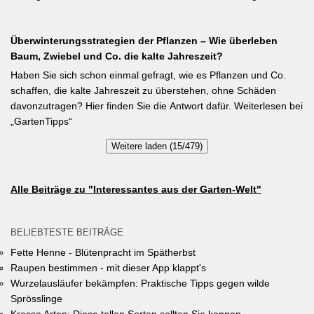
während der Wachstumsphase. Besonderes Detail: Bohnen
Vielfalt im Gemeindegebiet zu fördern und gleichzeitig durch die
gehen Symbiosen mit Knöllchenbakterien ein, die Stickstoff aus
Entsiegelung von Privatflächen einen aktiven Beitrag zur
der Luft binden – Vorfrucht-Wirkung für das nächste Gartenjahr.
Überwinterungsstrategien der Pflanzen – Wie überleben
Verbesserung des Ortsklimas zu leisten. Warum? Entsiegelte
Baum, Zwiebel und Co. die kalte Jahreszeit?
Flächen helfen… Hitze zu reduzieren Regenwasser besser zu
speichern und das Wohnumfeld insgesamt lebenswerter zu
Haben Sie sich schon einmal gefragt, wie es Pflanzen und Co.
gestalten. Insgesamt drei Gärten werden prämiert. Insgesamt drei
schaffen, die kalte Jahreszeit zu überstehen, ohne Schäden
gleichwertige Sieger werden durch eine Expertenjury, bestehend
davonzutragen? Hier finden Sie die Antwort dafür. Weiterlesen bei
aus Vertretern der Gemeinde Unterhaching sowie des
„GartenTipps“
Gartenbauvereins Unterhaching ausgewählt und prämiert. Zu
Weitere laden (15/479)
gewinnen gibt es jeweils einen Gutschein von Pflanzen-Kölle
Gartencenter im Wert von 250 Euro, ein Insektenhotel und eine
Urkunde. Die Teilnahmebedingungen, Bewertungskriterien und
Alle Beiträge zu "Interessantes aus der Garten-Welt"
das Anmeldeformular siehe auf den Seiten der Gemeinde
Unterhaching (Termin abgelaufen).
BELIEBTESTE BEITRÄGE
Fette Henne - Blütenpracht im Spätherbst
Raupen bestimmen - mit dieser App klappt's
Wurzelausläufer bekämpfen: Praktische Tipps gegen wilde
Sprösslinge
Kresse Arten: Diese tollen Sorten sollten Sie kennen