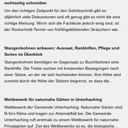
Ausgeizen kontraproduktiv ist – etwa bei buschigen Sorten, die
rechtzeitig schneiden
dem Junifall beugt der Alternanz (Abwechslung von
von Seitentrieben profitieren.
Ertragsjahren) vor. Für Äpfel und Birnen gilt: max. zwei kräftige
Um den richtigen Zeitpunkt für den Gehölzschnitt gibt es
Früchte pro Fruchtbüschel, Abstand mindestens eine Handbreit.
alljährlich viele Diskussionen und oft genug gibt es nicht die eine
Früchte in Schattenzonen vollständig entfernen.
richtige Meinung. Worin sich die Fachleute jedoch einig sind, ist
der Rückschnitt-Termin von frühlingsblühenden Sträuchern wie
Forsythie, Ranunkelstrauch und Flieder. Weiterlesen bei
gartenpraxis.de Kurzfassung: Frühlingsblüher wie Forsythie,
Stangenbohnen anbauen: Aussaat, Rankhilfen, Pflege und
Flieder und Zierkirsche bilden ihre Blütenknospen für das nächste
Sorten im Überblick
Jahr im Sommer. Der Schnitt direkt nach der Blüte (bei Flieder:
sofort nach dem Verblühen!) ist die letzte Chance – wer jetzt noch
Stangenbohnen benötigen im Gegensatz zu Buschbohnen eine
nicht geschnitten hat, sollte spätestens in den nächsten zwei
Rankhilfe. Die Triebe suchen mit kreisenden Bewegungen nach
Wochen ran. Das Grundprinzip: Überflüssige alte Triebe
einer Stütze, an der sie sich hochwinden können. Ihre Höhe wird
bodennah entfernen, damit das neue Holz ausreifen kann.
zumeist durch die Höhe der Stützen begrenzt, so dass die
Pflanzen auch noch geerntet werden können. Eine durch ihre
tiefroten Blüten besondere Stangenbohne ist die Feuerbohne.
Wettbewerb für naturnahe Gärten in Unterhaching
Weiterlesen bei meine-ernte.de Kurzfassung: Bis Mitte Juni ist die
Aussaat von Stangenbohnen direkt ins Freiland noch problemlos
Wettbewerb der Gemeinde Unterhaching: Naturnahe Gärten sind
möglich. Samen über Nacht wässern, 5–6 cm tief setzen,
fit fürs Klima und tragen zur Artenvielfalt bei. Die Gemeinde
Pflanzabstand 50 cm. Als Mittelzehrer brauchen Stangenbohnen
Unterhaching ruft erstmals zu einem Wettbewerb für naturnahe
im Gegensatz zu Buschbohnen eine moderierte Düngung
Privatgärten auf. Ziel des Wettbewerbs ist es, die biologische