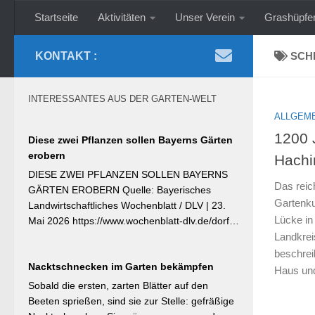
Startseite
Aktivitäten
Unser Verein
Grashüpfe
Zum Inhalt springen
KONTAKT :
SCH
INTERESSANTES AUS DER GARTEN-WELT
ALLGEM
1200 
Diese zwei Pflanzen sollen Bayerns Gärten
erobern
Hachi
DIESE ZWEI PFLANZEN SOLLEN BAYERNS
Das reic
GÄRTEN EROBERN Quelle: Bayerisches
Gartenku
Landwirtschaftliches Wochenblatt / DLV | 23.
Lücke in
Mai 2026 https://www.wochenblatt-dlv.de/dorf-
Landkre
familie/garten-gesundheit/diese-zwei-pflanzen-
bayerns-gaerten-erobern-584991 Als
beschrei
Nacktschnecken im Garten bekämpfen
Bayerische Pflanze des Jahres 2026 wurde die
Haus und
Calibrachoa ‚Feenstaub‘ gekürt — eine
Sobald die ersten, zarten Blätter auf den
Hängeglöckchen-Sorte mit pink-rosa
Beeten sprießen, sind sie zur Stelle: gefräßige
gemusterten Blüten, die ohne Ausputzen von