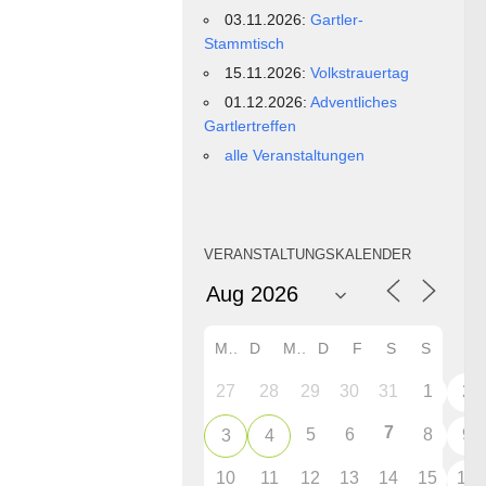
03.11.2026:
Gartler-
Stammtisch
15.11.2026:
Volkstrauertag
01.12.2026:
Adventliches
Gartlertreffen
alle Veranstaltungen
VERANSTALTUNGSKALENDER
M
D
M
D
F
S
S
27
28
29
30
31
1
2
7
5
6
8
9
3
4
10
11
12
13
14
15
16