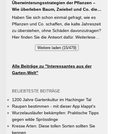
brauchen Stangenbohnen im Gegensatz zu
Überwinterungsstrategien der Pflanzen –
Vielfalt im Gemeindegebiet zu fördern und
Buschbohnen eine moderierte Düngung
Wie überleben Baum, Zwiebel und Co. die
gleichzeitig durch die Entsiegelung von
während der Wachstumsphase. Besonderes
kalte Jahreszeit?
Privatflächen einen aktiven Beitrag zur
Haben Sie sich schon einmal gefragt, wie es
Detail: Bohnen gehen Symbiosen mit
Verbesserung des Ortsklimas zu leisten.
Pflanzen und Co. schaffen, die kalte Jahreszeit
Knöllchenbakterien ein, die Stickstoff aus der
Warum? Entsiegelte Flächen helfen… Hitze zu
zu überstehen, ohne Schäden davonzutragen?
Luft binden – Vorfrucht-Wirkung für das
reduzieren Regenwasser besser zu speichern
Hier finden Sie die Antwort dafür. Weiterlesen
nächste Gartenjahr.
und das Wohnumfeld insgesamt lebenswerter
bei „GartenTipps“
Weitere laden (15/479)
zu gestalten. Insgesamt drei Gärten werden
prämiert. Insgesamt drei gleichwertige Sieger
werden durch eine Expertenjury, bestehend
Alle Beiträge zu "Interessantes aus der
aus Vertretern der Gemeinde Unterhaching
Garten-Welt"
sowie des Gartenbauvereins Unterhaching
ausgewählt und prämiert. Zu gewinnen gibt es
jeweils einen Gutschein von Pflanzen-Kölle
BELIEBTESTE BEITRÄGE
Gartencenter im Wert von 250 Euro, ein
1200 Jahre Gartenkultur im Hachinger Tal
Insektenhotel und eine Urkunde. Die
Raupen bestimmen - mit dieser App klappt's
Teilnahmebedingungen, Bewertungskriterien
Wurzelausläufer bekämpfen: Praktische Tipps
und das Anmeldeformular siehe auf den Seiten
gegen wilde Sprösslinge
der Gemeinde Unterhaching (Termin
Kresse Arten: Diese tollen Sorten sollten Sie
abgelaufen).
kennen