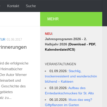
Kontakt
Suche
MEHR
NEU
:
Jahresprogramm 2026 - 2.
TUR
01.06.2017
Halbjahr 2026 (
Download - PDF
,
rinnerungen
Kalenderdatei/ICS
)
d die erfolgreiche
VERANSTALTUNGEN
r Heimatbücher
01.09.2026:
Stachlig,
. Der Autor Werner
trockenresistent und wunderschön
leinarbeit und
blühend – Kakteen
 Geschichte des
03.10.2026:
Aufbau des
gebietes
Erntedankschmuckes für St. Alto
tz zu...
06.10.2026:
Muss das weg?
Giftpflanzen im Garten