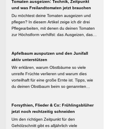
#Naturnahergarten]
Tomaten ausgeizen: Technik, Zeitpunkt
Mulchstrategie: Im Frühjahr regt eine frische
und was Freilandtomaten jetzt brauchen
Schicht das Bodenleben an, im Frühsommer
schützt sie vor Austrocknung. Die ideale
Du möchtest deine Tomaten ausgeizen und
Schichtdicke liegt bei 5–10 cm, immer mit
pflegen? In diesem Artikel zeige ich dir drei
Abstand zum Pflanzenstamm, um Fäulnis zu
Pflegearbeiten, mit denen du deinen Tomaten
vermeiden. Besonders wertvoll: Häufige Fehler
zur Höchstform verhilfst: das Ausgeizen, das
wie zu dicke Schichten oder die Verwendung
Entblättern und das Hochbinden. Alle drei
von frischem Rasenschnitt als alleiniges
Aufgaben kosten dich weniger als eine Minute
Material werden klar benannt. [Thema-Tag:
Apfelbaum ausputzen und den Junifall
pro Woche und Tomatenpflanze, sorgen aber
#Bodenpflege #Mulchen
aktiv unterstützen
dafür, dass du mehr und größere Früchte
#BiologischerGartenbau]
erntest und der gefürchteten Tomatenkrankheit
Wir erklären, warum Obstbäume so viele
Braunfäule vorbeugst. Weiterlesen bei
unreife Früchte verlieren und warum dies
Wurzelwerk – Gartenwissen von Profis
vorteilhaft für eine große Ernte ist. Tipps, wie
Kurzfassung: Ein bildreich illustrierter Praxis-
du deinen Obstbaum beim so genannten
Leitfaden: Das Ausgeizen beginnt direkt nach
Junifruchtfall unterstützt. Weiterlesen bei
dem Auspflanzen und sollte wöchentlich
freudengarten.de Kurzfassung: Spätestens
wiederholt werden. Geiztriebe morgens
Forsythien, Flieder & Co: Frühlingsblüher
jetzt – vor dem natürlichen Junifall in 3–4
entfernen, damit Wunden rasch abtrocknen.
jetzt noch rechtzeitig schneiden
Wochen – sollten überzählige Früchte manuell
Das Anbinden des Haupttriebs an Stäbe oder
ausgedünnt werden. Der Artikel erklärt: Nur 4–
Um den richtigen Zeitpunkt für den
Schnüren verhindert Windschäden. Für
5 % der Blüten werden zu Früchten, ein
Gehölzschnitt gibt es alljährlich viele