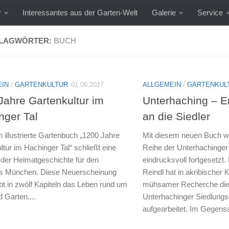
r
Interessantes aus der Garten-Welt
Galerie
Service
LAGWÖRTER:
BUCH
EIN
/
GARTENKULTUR
01.06.2017
ALLGEMEIN
/
GARTENKUL
Jahre Gartenkultur im
Unterhaching – E
nger Tal
an die Siedler
h illustrierte Gartenbuch „1200 Jahre
Mit diesem neuen Buch wir
ltur im Hachinger Tal“ schließt eine
Reihe der Unterhachinge
 der Heimatgeschichte für den
eindrucksvoll fortgesetzt
is München. Diese Neuerscheinung
Reindl hat in akribischer K
bt in zwölf Kapiteln das Leben rund um
mühsamer Recherche die
 Garten....
Unterhachinger Siedlungs
aufgearbeitet. Im Gegensa