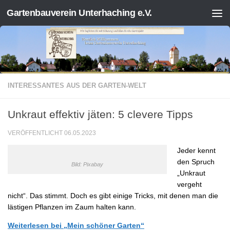
Gartenbauverein Unterhaching e.V.
Zum Inhalt springen
INTERESSANTES AUS DER GARTEN-WELT
Unkraut effektiv jäten: 5 clevere Tipps
VERÖFFENTLICHT
06.05.2023
Jeder kennt
den Spruch
Bild: Pixabay
„Unkraut
vergeht
nicht“. Das stimmt. Doch es gibt einige Tricks, mit denen man die
lästigen Pflanzen im Zaum halten kann.
Weiterlesen bei „Mein schöner Garten“