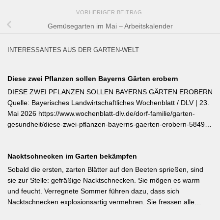
VORHERIGER BEITRAG
Gemüsegarten im Mai – Arbeitskalender
INTERESSANTES AUS DER GARTEN-WELT
Diese zwei Pflanzen sollen Bayerns Gärten erobern
DIESE ZWEI PFLANZEN SOLLEN BAYERNS GÄRTEN EROBERN
Quelle: Bayerisches Landwirtschaftliches Wochenblatt / DLV | 23.
Mai 2026 https://www.wochenblatt-dlv.de/dorf-familie/garten-
gesundheit/diese-zwei-pflanzen-bayerns-gaerten-erobern-584991
Als Bayerische Pflanze des Jahres 2026 wurde die Calibrachoa
‚Feenstaub‘ gekürt — eine Hängeglöckchen-Sorte mit pink-rosa
Nacktschnecken im Garten bekämpfen
gemusterten Blüten, die ohne Ausputzen von Frühsommer bis
Herbst reich blüht und sich hervorragend für Balkonkästen und
Sobald die ersten, zarten Blätter auf den Beeten sprießen, sind
Ampeln eignet. Die Bayerische Genusspflanze des Jahres 2026
sie zur Stelle: gefräßige Nacktschnecken. Sie mögen es warm
ist die Erdbeere ‚Lilly Waldberry‘, die durch ihr intensiv
und feucht. Verregnete Sommer führen dazu, dass sich
waldbeererinnerndes Aroma überzeugt und ab Juni durchgehend
Nacktschnecken explosionsartig vermehren. Sie fressen alle
bis August Früchte trägt. Beide Sorten wurden von Starkköchin
jungen Triebe von Stauden, Gemüse und Salat oder auch