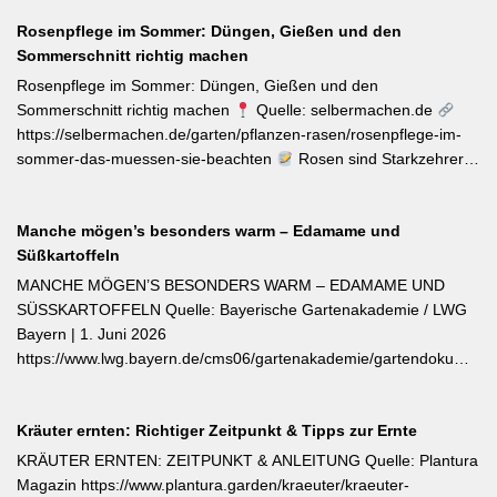
Diana Burkel offiziell getauft und sind über mehr als 200
Blumen. Was Sie gegen die Schädlinge tun können, lesen Sie
bayerische Gärtnereien erhältlich. Wer auf regional empfohlene
Rosenpflege im Sommer: Düngen, Gießen und den
hier. Weiterlesen bei MDR-Garten
Pflanzen setzen möchte, liegt mit diesen beiden Sorten für Balkon
Sommerschnitt richtig machen
und Nutzgarten genau richtig.
Rosenpflege im Sommer: Düngen, Gießen und den
Sommerschnitt richtig machen
Quelle: selbermachen.de
https://selbermachen.de/garten/pflanzen-rasen/rosenpflege-im-
sommer-das-muessen-sie-beachten
Rosen sind Starkzehrer –
jetzt nach der ersten Blüte brauchen sie organischen Dünger
(Kompost, Hornspäne, Brennnesseljauche). Die Düngung sollte
Manche mögen’s besonders warm – Edamame und
bis Mitte Juli abgeschlossen sein, damit sich die Pflanzen auf die
Süßkartoffeln
Überwinterung vorbereiten können. Der entscheidende Tipp für
öfterblühende Sorten: Verwelkte Blüten mit 2–3 Blattstielpaaren
MANCHE MÖGEN’S BESONDERS WARM – EDAMAME UND
darunter sofort abschneiden – das regt neue Knospen an und
SÜSSKARTOFFELN Quelle: Bayerische Gartenakademie / LWG
verlängert die Blütezeit erheblich. [Thema-Tag: #Rosenpflege
Bayern | 1. Juni 2026
#Pflanzenpflege #Gehölze]
https://www.lwg.bayern.de/cms06/gartenakademie/gartendokumente
Edamame und Süßkartoffeln zählen zu den wärmeliebendsten
Gemüsearten und dürfen erst bei ausreichend warmem Boden
Kräuter ernten: Richtiger Zeitpunkt & Tipps zur Ernte
ins Freiland. Edamame (Garten-Soja) kann direkt gesät oder
vorgezogen werden; Staffelsaaten sind bis Anfang Juli möglich,
KRÄUTER ERNTEN: ZEITPUNKT & ANLEITUNG Quelle: Plantura
die Ernte beginnt ab August. Süßkartoffeln sind ausschließlich als
Magazin https://www.plantura.garden/kraeuter/kraeuter-