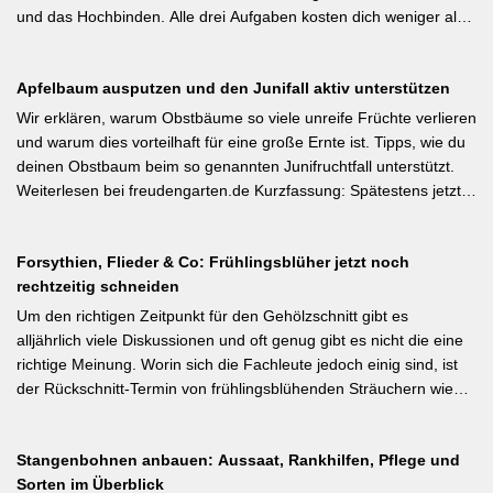
#BiologischerGartenbau]
und das Hochbinden. Alle drei Aufgaben kosten dich weniger als
eine Minute pro Woche und Tomatenpflanze, sorgen aber dafür,
dass du mehr und größere Früchte erntest und der gefürchteten
Apfelbaum ausputzen und den Junifall aktiv unterstützen
Tomatenkrankheit Braunfäule vorbeugst. Weiterlesen bei
Wurzelwerk – Gartenwissen von Profis Kurzfassung: Ein bildreich
Wir erklären, warum Obstbäume so viele unreife Früchte verlieren
illustrierter Praxis-Leitfaden: Das Ausgeizen beginnt direkt nach
und warum dies vorteilhaft für eine große Ernte ist. Tipps, wie du
dem Auspflanzen und sollte wöchentlich wiederholt werden.
deinen Obstbaum beim so genannten Junifruchtfall unterstützt.
Geiztriebe morgens entfernen, damit Wunden rasch abtrocknen.
Weiterlesen bei freudengarten.de Kurzfassung: Spätestens jetzt –
Das Anbinden des Haupttriebs an Stäbe oder Schnüren
vor dem natürlichen Junifall in 3–4 Wochen – sollten überzählige
verhindert Windschäden. Für erfahrene Gärtner besonders
Früchte manuell ausgedünnt werden. Der Artikel erklärt: Nur 4–5
interessant: Der Artikel diskutiert, wann bei Freilandtomaten das
Forsythien, Flieder & Co: Frühlingsblüher jetzt noch
% der Blüten werden zu Früchten, ein rechtzeitiges Eingreifen vor
Ausgeizen kontraproduktiv ist – etwa bei buschigen Sorten, die
rechtzeitig schneiden
dem Junifall beugt der Alternanz (Abwechslung von
von Seitentrieben profitieren.
Ertragsjahren) vor. Für Äpfel und Birnen gilt: max. zwei kräftige
Um den richtigen Zeitpunkt für den Gehölzschnitt gibt es
Früchte pro Fruchtbüschel, Abstand mindestens eine Handbreit.
alljährlich viele Diskussionen und oft genug gibt es nicht die eine
Früchte in Schattenzonen vollständig entfernen.
richtige Meinung. Worin sich die Fachleute jedoch einig sind, ist
der Rückschnitt-Termin von frühlingsblühenden Sträuchern wie
Forsythie, Ranunkelstrauch und Flieder. Weiterlesen bei
gartenpraxis.de Kurzfassung: Frühlingsblüher wie Forsythie,
Stangenbohnen anbauen: Aussaat, Rankhilfen, Pflege und
Flieder und Zierkirsche bilden ihre Blütenknospen für das nächste
Sorten im Überblick
Jahr im Sommer. Der Schnitt direkt nach der Blüte (bei Flieder: