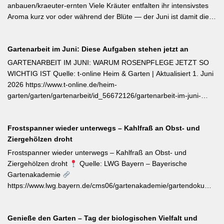
Jungpflanzen erhältlich und benötigen Wärme, Sonne und einen
anbauen/kraeuter-ernten Viele Kräuter entfalten ihr intensivstes
tiefen, durchlässigen Boden. Frisch geerntete Knollen müssen
Aroma kurz vor oder während der Blüte — der Juni ist damit die
zwei Wochen bei rund 24 °C nachreifen, damit sich Stärke in
ideale Erntezeit für Thymian, Salbei, Majoran, Oregano und
Zucker umwandelt und die Schale aushärtet.
Zitronenmelisse. Geerntet werden sollte am Vormittag nach dem
Gartenarbeit im Juni: Diese Aufgaben stehen jetzt an
Abtrocknen des Taus, bevor die Mittagshitze ätherische Öle
verflüchtigt. Beim Schnitt empfehlen sich ganze Triebspitzen statt
GARTENARBEIT IM JUNI: WARUM ROSENPFLEGE JETZT SO
einzelner Blätter — das fördert buschigen Neuaustrieb und
WICHTIG IST Quelle: t-online Heim & Garten | Aktualisiert 1. Juni
ermöglicht weitere Ernten im Sommer. Für die Trocknung werden
2026 https://www.t-online.de/heim-
Büschel kopfüber an einem schattigen, luftigen Ort aufgehängt
garten/garten/gartenarbeit/id_56672126/gartenarbeit-im-juni-
und anschließend sofort luftdicht in dunkle Behälter umgefüllt.
warum-rosenpflege-jetzt-so-wichtig-ist.html Im Rosenmonat Juni
sollten Wildtriebe — erkennbar an kleinteiligen Blättern direkt aus
Frostspanner wieder unterwegs – Kahlfraß an Obst- und
dem Boden — konsequent entfernt werden, da sie die veredelte
Ziergehölzen droht
Sorte verdrängen. Kletterrosen wie ‚Sympathie‘ müssen neues
Riebtentrieb durch Anbinden in die gewünschte Richtung geleitet
Frostspanner wieder unterwegs – Kahlfraß an Obst- und
werden. Ab Ende Juni ist die Hochblüte zudem die beste Zeit für
Ziergehölzen droht
Quelle: LWG Bayern – Bayerische
Veredelungen: robuste Sorten lassen sich jetzt mit jungen
Gartenakademie
Unterlagen zusammenbringen. Eine schnell wirkende
https://www.lwg.bayern.de/cms06/gartenakademie/gartendokumente
Stickstoffgabe nach der Hauptblüte sowie das regelmäßige
Der aktuelle Wochentipp der LWG Bayern warnt vor einem
Entfernen verblühter Triebe fördern die zweite Blühwelle im
erhöhten Aufkommen von Frostspanner-Raupen an
Spätsommer.
Genieße den Garten – Tag der biologischen Vielfalt und
Apfelbäumen, Rosen, Ahorn und Hartriegel. Die charakteristisch