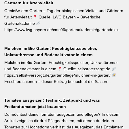
Gärtnern für Artenvielfalt
„katzenbuckelnd“ krabbelenden Larven des Kleinen und Großen
Frostspanners können bei Massenbefall kahlen Fraß
Genieße den Garten – Tag der biologischen Vielfalt und Gärtnern
verursachen. Gegenmaßnahmen: Leimringe ab Herbst, gezielter
für Artenvielfalt
Quelle: LWG Bayern – Bayerische
Meisen-Förderung und – falls nötig – biologische
Gartenakademie
Pflanzenschutzmittel. [Thema-Tag: #Schädlingsbekämpfung
https://www.lwg.bayern.de/cms06/gartenakademie/gartendokumente
#Obstbaumschnitt #Pflanzenschutz]
Zum Internationalen Tag der biologischen Vielfalt (22. Mai)
erinnert die LWG Bayern daran, dass naturnahe
Mulchen im Bio-Garten: Feuchtigkeitsspeicher,
Gartenbewirtschaftung – unabhängig von der Gartengröße –
Unkrautbremse und Bodenaktivator in einem
einen messbaren Beitrag zur regionalen Artenvielfalt leistet.
Nützlingsförderung, strukturreiche Beete und der Verzicht auf
Mulchen im Bio-Garten: Feuchtigkeitsspeicher, Unkrautbremse
Pestizide sind die entscheidenden Stellschrauben. Ein
und Bodenaktivator in einem
Quelle: selbst-versorgt.de
motivierender Impuls für jeden GBV-Garten. [Thema-Tag:
https://selbst-versorgt.de/gartenpflege/mulchen-im-garten/
#Biodiversität #Gartengestaltung #Naturnahergarten]
Frisch erschienen – dieser Beitrag beleuchtet die Saison-
Anpassung der Mulchstrategie: Im Frühjahr regt eine frische
Schicht das Bodenleben an, im Frühsommer schützt sie vor
Tomaten ausgeizen: Technik, Zeitpunkt und was
Austrocknung. Die ideale Schichtdicke liegt bei 5–10 cm, immer
Freilandtomaten jetzt brauchen
mit Abstand zum Pflanzenstamm, um Fäulnis zu vermeiden.
Besonders wertvoll: Häufige Fehler wie zu dicke Schichten oder
Du möchtest deine Tomaten ausgeizen und pflegen? In diesem
die Verwendung von frischem Rasenschnitt als alleiniges Material
Artikel zeige ich dir drei Pflegearbeiten, mit denen du deinen
werden klar benannt. [Thema-Tag: #Bodenpflege #Mulchen
Tomaten zur Höchstform verhilfst: das Ausgeizen, das Entblättern