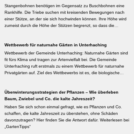
sofort nach dem Verblühen!) ist die letzte Chance – wer jetzt noch
Stangenbohnen benötigen im Gegensatz zu Buschbohnen eine
nicht geschnitten hat, sollte spätestens in den nächsten zwei
Rankhilfe. Die Triebe suchen mit kreisenden Bewegungen nach
Wochen ran. Das Grundprinzip: Überflüssige alte Triebe
einer Stütze, an der sie sich hochwinden können. Ihre Höhe wird
bodennah entfernen, damit das neue Holz ausreifen kann.
zumeist durch die Höhe der Stützen begrenzt, so dass die
Pflanzen auch noch geerntet werden können. Eine durch ihre
tiefroten Blüten besondere Stangenbohne ist die Feuerbohne.
Wettbewerb für naturnahe Gärten in Unterhaching
Weiterlesen bei meine-ernte.de Kurzfassung: Bis Mitte Juni ist die
Aussaat von Stangenbohnen direkt ins Freiland noch problemlos
Wettbewerb der Gemeinde Unterhaching: Naturnahe Gärten sind
möglich. Samen über Nacht wässern, 5–6 cm tief setzen,
fit fürs Klima und tragen zur Artenvielfalt bei. Die Gemeinde
Pflanzabstand 50 cm. Als Mittelzehrer brauchen Stangenbohnen
Unterhaching ruft erstmals zu einem Wettbewerb für naturnahe
im Gegensatz zu Buschbohnen eine moderierte Düngung
Privatgärten auf. Ziel des Wettbewerbs ist es, die biologische
während der Wachstumsphase. Besonderes Detail: Bohnen
Vielfalt im Gemeindegebiet zu fördern und gleichzeitig durch die
gehen Symbiosen mit Knöllchenbakterien ein, die Stickstoff aus
Entsiegelung von Privatflächen einen aktiven Beitrag zur
der Luft binden – Vorfrucht-Wirkung für das nächste Gartenjahr.
Überwinterungsstrategien der Pflanzen – Wie überleben
Verbesserung des Ortsklimas zu leisten. Warum? Entsiegelte
Baum, Zwiebel und Co. die kalte Jahreszeit?
Flächen helfen… Hitze zu reduzieren Regenwasser besser zu
speichern und das Wohnumfeld insgesamt lebenswerter zu
Haben Sie sich schon einmal gefragt, wie es Pflanzen und Co.
gestalten. Insgesamt drei Gärten werden prämiert. Insgesamt drei
schaffen, die kalte Jahreszeit zu überstehen, ohne Schäden
gleichwertige Sieger werden durch eine Expertenjury, bestehend
davonzutragen? Hier finden Sie die Antwort dafür. Weiterlesen bei
aus Vertretern der Gemeinde Unterhaching sowie des
„GartenTipps“
Gartenbauvereins Unterhaching ausgewählt und prämiert. Zu