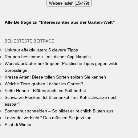
Weitere laden (15/479)
gewinnen gibt es jeweils einen Gutschein von Pflanzen-Kölle
Gartencenter im Wert von 250 Euro, ein Insektenhotel und eine
Urkunde. Die Teilnahmebedingungen, Bewertungskriterien und
Alle Beiträge zu "Interessantes aus der Garten-Welt"
das Anmeldeformular siehe auf den Seiten der Gemeinde
Unterhaching (Termin abgelaufen).
BELIEBTESTE BEITRÄGE
Unkraut effektiv jäten: 5 clevere Tipps
Raupen bestimmen - mit dieser App klappt's
Wurzelausläufer bekämpfen: Praktische Tipps gegen wilde
Sprösslinge
Kresse Arten: Diese tollen Sorten sollten Sie kennen
Welche Tiere graben Löcher im Garten?
Fette Henne - Blütenpracht im Spätherbst
Schwarze Flecken: Ist Blumenkohl mit Kohlschwärze noch
essbar?
Sonnenhut schneiden – So bildet er reichlich Blüten aus
Lavendel verblüht? Das müssen Sie jetzt tun
Pfiat di Winter