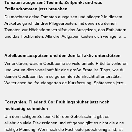
Tomaten ausgeizen: Technik, Zeitpunkt und was
Austrocknung. Die ideale Schichtdicke liegt bei 5–10 cm, immer
Freilandtomaten jetzt brauchen
mit Abstand zum Pflanzenstamm, um Fäulnis zu vermeiden.
Besonders wertvoll: Häufige Fehler wie zu dicke Schichten oder
Du möchtest deine Tomaten ausgeizen und pflegen? In diesem
die Verwendung von frischem Rasenschnitt als alleiniges Material
Artikel zeige ich dir drei Pflegearbeiten, mit denen du deinen
werden klar benannt. [Thema-Tag: #Bodenpflege #Mulchen
Tomaten zur Höchstform verhilfst: das Ausgeizen, das Entblättern
#BiologischerGartenbau]
und das Hochbinden. Alle drei Aufgaben kosten dich weniger als
eine Minute pro Woche und Tomatenpflanze, sorgen aber dafür,
dass du mehr und größere Früchte erntest und der gefürchteten
Apfelbaum ausputzen und den Junifall aktiv unterstützen
Tomatenkrankheit Braunfäule vorbeugst. Weiterlesen bei
Wurzelwerk – Gartenwissen von Profis Kurzfassung: Ein bildreich
Wir erklären, warum Obstbäume so viele unreife Früchte verlieren
illustrierter Praxis-Leitfaden: Das Ausgeizen beginnt direkt nach
und warum dies vorteilhaft für eine große Ernte ist. Tipps, wie du
dem Auspflanzen und sollte wöchentlich wiederholt werden.
deinen Obstbaum beim so genannten Junifruchtfall unterstützt.
Geiztriebe morgens entfernen, damit Wunden rasch abtrocknen.
Weiterlesen bei freudengarten.de Kurzfassung: Spätestens jetzt –
Das Anbinden des Haupttriebs an Stäbe oder Schnüren
vor dem natürlichen Junifall in 3–4 Wochen – sollten überzählige
verhindert Windschäden. Für erfahrene Gärtner besonders
Früchte manuell ausgedünnt werden. Der Artikel erklärt: Nur 4–5
interessant: Der Artikel diskutiert, wann bei Freilandtomaten das
Forsythien, Flieder & Co: Frühlingsblüher jetzt noch
% der Blüten werden zu Früchten, ein rechtzeitiges Eingreifen vor
Ausgeizen kontraproduktiv ist – etwa bei buschigen Sorten, die
rechtzeitig schneiden
dem Junifall beugt der Alternanz (Abwechslung von
von Seitentrieben profitieren.
Ertragsjahren) vor. Für Äpfel und Birnen gilt: max. zwei kräftige
Um den richtigen Zeitpunkt für den Gehölzschnitt gibt es
Früchte pro Fruchtbüschel, Abstand mindestens eine Handbreit.
alljährlich viele Diskussionen und oft genug gibt es nicht die eine
Früchte in Schattenzonen vollständig entfernen.
richtige Meinung. Worin sich die Fachleute jedoch einig sind, ist