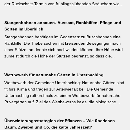
der Rückschnitt-Termin von frühlingsblühenden Sträuchern wie
Forsythie, Ranunkelstrauch und Flieder. Weiterlesen bei
gartenpraxis.de Kurzfassung: Frühlingsblüher wie Forsythie,
Stangenbohnen anbauen: Aussaat, Rankhilfen, Pflege und
Flieder und Zierkirsche bilden ihre Blütenknospen für das nächste
Sorten im Überblick
Jahr im Sommer. Der Schnitt direkt nach der Blüte (bei Flieder:
sofort nach dem Verblühen!) ist die letzte Chance – wer jetzt noch
Stangenbohnen benötigen im Gegensatz zu Buschbohnen eine
nicht geschnitten hat, sollte spätestens in den nächsten zwei
Rankhilfe. Die Triebe suchen mit kreisenden Bewegungen nach
Wochen ran. Das Grundprinzip: Überflüssige alte Triebe
einer Stütze, an der sie sich hochwinden können. Ihre Höhe wird
bodennah entfernen, damit das neue Holz ausreifen kann.
zumeist durch die Höhe der Stützen begrenzt, so dass die
Pflanzen auch noch geerntet werden können. Eine durch ihre
tiefroten Blüten besondere Stangenbohne ist die Feuerbohne.
Wettbewerb für naturnahe Gärten in Unterhaching
Weiterlesen bei meine-ernte.de Kurzfassung: Bis Mitte Juni ist die
Aussaat von Stangenbohnen direkt ins Freiland noch problemlos
Wettbewerb der Gemeinde Unterhaching: Naturnahe Gärten sind
möglich. Samen über Nacht wässern, 5–6 cm tief setzen,
fit fürs Klima und tragen zur Artenvielfalt bei. Die Gemeinde
Pflanzabstand 50 cm. Als Mittelzehrer brauchen Stangenbohnen
Unterhaching ruft erstmals zu einem Wettbewerb für naturnahe
im Gegensatz zu Buschbohnen eine moderierte Düngung
Privatgärten auf. Ziel des Wettbewerbs ist es, die biologische
während der Wachstumsphase. Besonderes Detail: Bohnen
Vielfalt im Gemeindegebiet zu fördern und gleichzeitig durch die
gehen Symbiosen mit Knöllchenbakterien ein, die Stickstoff aus
Entsiegelung von Privatflächen einen aktiven Beitrag zur
der Luft binden – Vorfrucht-Wirkung für das nächste Gartenjahr.
Überwinterungsstrategien der Pflanzen – Wie überleben
Verbesserung des Ortsklimas zu leisten. Warum? Entsiegelte
Baum, Zwiebel und Co. die kalte Jahreszeit?
Flächen helfen… Hitze zu reduzieren Regenwasser besser zu