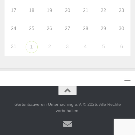
17
18
19
20
21
22
23
24
25
26
27
28
29
30
31
2
3
4
5
6
1
Gartenbauverein Unterhaching e.V. © 2026. Alle Rechte
vorbehalten.