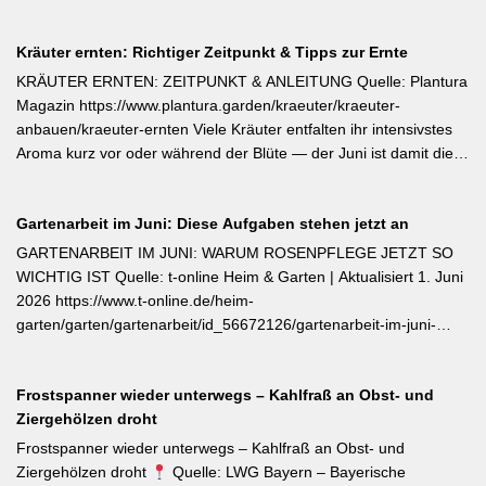
Edamame und Süßkartoffeln zählen zu den wärmeliebendsten
Gemüsearten und dürfen erst bei ausreichend warmem Boden
Kräuter ernten: Richtiger Zeitpunkt & Tipps zur Ernte
ins Freiland. Edamame (Garten-Soja) kann direkt gesät oder
vorgezogen werden; Staffelsaaten sind bis Anfang Juli möglich,
KRÄUTER ERNTEN: ZEITPUNKT & ANLEITUNG Quelle: Plantura
die Ernte beginnt ab August. Süßkartoffeln sind ausschließlich als
Magazin https://www.plantura.garden/kraeuter/kraeuter-
Jungpflanzen erhältlich und benötigen Wärme, Sonne und einen
anbauen/kraeuter-ernten Viele Kräuter entfalten ihr intensivstes
tiefen, durchlässigen Boden. Frisch geerntete Knollen müssen
Aroma kurz vor oder während der Blüte — der Juni ist damit die
zwei Wochen bei rund 24 °C nachreifen, damit sich Stärke in
ideale Erntezeit für Thymian, Salbei, Majoran, Oregano und
Zucker umwandelt und die Schale aushärtet.
Zitronenmelisse. Geerntet werden sollte am Vormittag nach dem
Gartenarbeit im Juni: Diese Aufgaben stehen jetzt an
Abtrocknen des Taus, bevor die Mittagshitze ätherische Öle
verflüchtigt. Beim Schnitt empfehlen sich ganze Triebspitzen statt
GARTENARBEIT IM JUNI: WARUM ROSENPFLEGE JETZT SO
einzelner Blätter — das fördert buschigen Neuaustrieb und
WICHTIG IST Quelle: t-online Heim & Garten | Aktualisiert 1. Juni
ermöglicht weitere Ernten im Sommer. Für die Trocknung werden
2026 https://www.t-online.de/heim-
Büschel kopfüber an einem schattigen, luftigen Ort aufgehängt
garten/garten/gartenarbeit/id_56672126/gartenarbeit-im-juni-
und anschließend sofort luftdicht in dunkle Behälter umgefüllt.
warum-rosenpflege-jetzt-so-wichtig-ist.html Im Rosenmonat Juni
sollten Wildtriebe — erkennbar an kleinteiligen Blättern direkt aus
Frostspanner wieder unterwegs – Kahlfraß an Obst- und
dem Boden — konsequent entfernt werden, da sie die veredelte
Ziergehölzen droht
Sorte verdrängen. Kletterrosen wie ‚Sympathie‘ müssen neues
Riebtentrieb durch Anbinden in die gewünschte Richtung geleitet
Frostspanner wieder unterwegs – Kahlfraß an Obst- und
werden. Ab Ende Juni ist die Hochblüte zudem die beste Zeit für
Ziergehölzen droht
Quelle: LWG Bayern – Bayerische