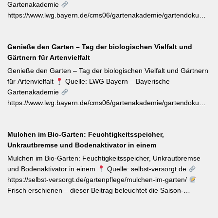
Veredelungen: robuste Sorten lassen sich jetzt mit jungen
Gartenakademie
Unterlagen zusammenbringen. Eine schnell wirkende
https://www.lwg.bayern.de/cms06/gartenakademie/gartendokumente
Stickstoffgabe nach der Hauptblüte sowie das regelmäßige
Der aktuelle Wochentipp der LWG Bayern warnt vor einem
Entfernen verblühter Triebe fördern die zweite Blühwelle im
erhöhten Aufkommen von Frostspanner-Raupen an
Spätsommer.
Genieße den Garten – Tag der biologischen Vielfalt und
Apfelbäumen, Rosen, Ahorn und Hartriegel. Die charakteristisch
Gärtnern für Artenvielfalt
„katzenbuckelnd“ krabbelenden Larven des Kleinen und Großen
Frostspanners können bei Massenbefall kahlen Fraß
Genieße den Garten – Tag der biologischen Vielfalt und Gärtnern
verursachen. Gegenmaßnahmen: Leimringe ab Herbst, gezielter
für Artenvielfalt
Quelle: LWG Bayern – Bayerische
Meisen-Förderung und – falls nötig – biologische
Gartenakademie
Pflanzenschutzmittel. [Thema-Tag: #Schädlingsbekämpfung
https://www.lwg.bayern.de/cms06/gartenakademie/gartendokumente
#Obstbaumschnitt #Pflanzenschutz]
Zum Internationalen Tag der biologischen Vielfalt (22. Mai)
erinnert die LWG Bayern daran, dass naturnahe
Mulchen im Bio-Garten: Feuchtigkeitsspeicher,
Gartenbewirtschaftung – unabhängig von der Gartengröße –
Unkrautbremse und Bodenaktivator in einem
einen messbaren Beitrag zur regionalen Artenvielfalt leistet.
Nützlingsförderung, strukturreiche Beete und der Verzicht auf
Mulchen im Bio-Garten: Feuchtigkeitsspeicher, Unkrautbremse
Pestizide sind die entscheidenden Stellschrauben. Ein
und Bodenaktivator in einem
Quelle: selbst-versorgt.de
motivierender Impuls für jeden GBV-Garten. [Thema-Tag:
https://selbst-versorgt.de/gartenpflege/mulchen-im-garten/
#Biodiversität #Gartengestaltung #Naturnahergarten]
Frisch erschienen – dieser Beitrag beleuchtet die Saison-
Anpassung der Mulchstrategie: Im Frühjahr regt eine frische
Schicht das Bodenleben an, im Frühsommer schützt sie vor