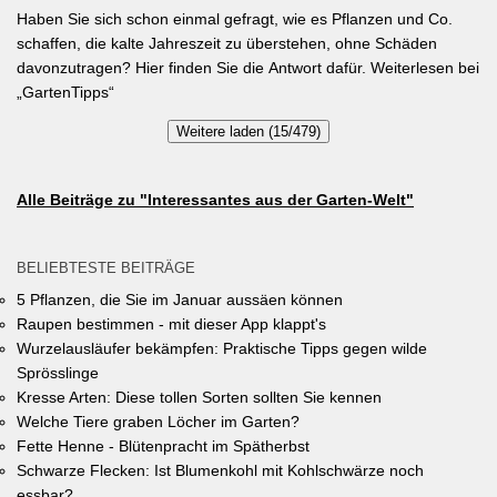
speichern und das Wohnumfeld insgesamt lebenswerter zu
Haben Sie sich schon einmal gefragt, wie es Pflanzen und Co.
gestalten. Insgesamt drei Gärten werden prämiert. Insgesamt drei
schaffen, die kalte Jahreszeit zu überstehen, ohne Schäden
gleichwertige Sieger werden durch eine Expertenjury, bestehend
davonzutragen? Hier finden Sie die Antwort dafür. Weiterlesen bei
aus Vertretern der Gemeinde Unterhaching sowie des
„GartenTipps“
Gartenbauvereins Unterhaching ausgewählt und prämiert. Zu
Weitere laden (15/479)
gewinnen gibt es jeweils einen Gutschein von Pflanzen-Kölle
Gartencenter im Wert von 250 Euro, ein Insektenhotel und eine
Urkunde. Die Teilnahmebedingungen, Bewertungskriterien und
Alle Beiträge zu "Interessantes aus der Garten-Welt"
das Anmeldeformular siehe auf den Seiten der Gemeinde
Unterhaching (Termin abgelaufen).
BELIEBTESTE BEITRÄGE
5 Pflanzen, die Sie im Januar aussäen können
Raupen bestimmen - mit dieser App klappt's
Wurzelausläufer bekämpfen: Praktische Tipps gegen wilde
Sprösslinge
Kresse Arten: Diese tollen Sorten sollten Sie kennen
Welche Tiere graben Löcher im Garten?
Fette Henne - Blütenpracht im Spätherbst
Schwarze Flecken: Ist Blumenkohl mit Kohlschwärze noch
essbar?