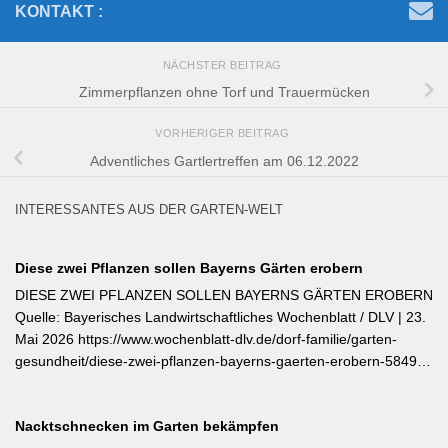
KONTAKT :
NÄCHSTER BEITRAG
Zimmerpflanzen ohne Torf und Trauermücken
VORHERIGER BEITRAG
Adventliches Gartlertreffen am 06.12.2022
INTERESSANTES AUS DER GARTEN-WELT
Diese zwei Pflanzen sollen Bayerns Gärten erobern
DIESE ZWEI PFLANZEN SOLLEN BAYERNS GÄRTEN EROBERN
Quelle: Bayerisches Landwirtschaftliches Wochenblatt / DLV | 23.
Mai 2026 https://www.wochenblatt-dlv.de/dorf-familie/garten-
gesundheit/diese-zwei-pflanzen-bayerns-gaerten-erobern-584991
Als Bayerische Pflanze des Jahres 2026 wurde die Calibrachoa
‚Feenstaub‘ gekürt — eine Hängeglöckchen-Sorte mit pink-rosa
Nacktschnecken im Garten bekämpfen
gemusterten Blüten, die ohne Ausputzen von Frühsommer bis