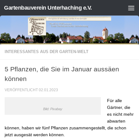
Gartenbauverein Unterhaching e.V.
Zum Inhalt springen
INTERESSANTES AUS DER GARTEN-WELT
5 Pflanzen, die Sie im Januar aussäen
können
VERÖFFENTLICHT
02.01.2023
Für alle
Gärtner, die
Bild: Pixabay
es nicht mehr
abwarten
können, haben wir fünf Pflanzen zusammengestellt, die schon
jetzt ausgesät werden können.