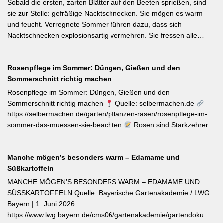
Herbst reich blüht und sich hervorragend für Balkonkästen und
Sobald die ersten, zarten Blätter auf den Beeten sprießen, sind
Ampeln eignet. Die Bayerische Genusspflanze des Jahres 2026
sie zur Stelle: gefräßige Nacktschnecken. Sie mögen es warm
ist die Erdbeere ‚Lilly Waldberry‘, die durch ihr intensiv
und feucht. Verregnete Sommer führen dazu, dass sich
waldbeererinnerndes Aroma überzeugt und ab Juni durchgehend
Nacktschnecken explosionsartig vermehren. Sie fressen alle
bis August Früchte trägt. Beide Sorten wurden von Starkköchin
jungen Triebe von Stauden, Gemüse und Salat oder auch
Diana Burkel offiziell getauft und sind über mehr als 200
Blumen. Was Sie gegen die Schädlinge tun können, lesen Sie
bayerische Gärtnereien erhältlich. Wer auf regional empfohlene
Rosenpflege im Sommer: Düngen, Gießen und den
hier. Weiterlesen bei MDR-Garten
Pflanzen setzen möchte, liegt mit diesen beiden Sorten für Balkon
Sommerschnitt richtig machen
und Nutzgarten genau richtig.
Rosenpflege im Sommer: Düngen, Gießen und den
Sommerschnitt richtig machen
Quelle: selbermachen.de
https://selbermachen.de/garten/pflanzen-rasen/rosenpflege-im-
sommer-das-muessen-sie-beachten
Rosen sind Starkzehrer –
jetzt nach der ersten Blüte brauchen sie organischen Dünger
(Kompost, Hornspäne, Brennnesseljauche). Die Düngung sollte
Manche mögen’s besonders warm – Edamame und
bis Mitte Juli abgeschlossen sein, damit sich die Pflanzen auf die
Süßkartoffeln
Überwinterung vorbereiten können. Der entscheidende Tipp für
öfterblühende Sorten: Verwelkte Blüten mit 2–3 Blattstielpaaren
MANCHE MÖGEN’S BESONDERS WARM – EDAMAME UND
darunter sofort abschneiden – das regt neue Knospen an und
SÜSSKARTOFFELN Quelle: Bayerische Gartenakademie / LWG
verlängert die Blütezeit erheblich. [Thema-Tag: #Rosenpflege
Bayern | 1. Juni 2026
#Pflanzenpflege #Gehölze]
https://www.lwg.bayern.de/cms06/gartenakademie/gartendokumente