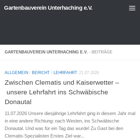
Gartenbauverein Unterhaching e.V.
Zum Inhalt springen
GARTENBAUVEREIN UNTERHACHING E.V.
- BEITRÄGE
ALLGEMEIN
/
BERICHT
/
LEHRFAHRT
21.07.2026
Zwischen Clematis und Kaiserwetter –
unsere Lehrfahrt ins Schwäbische
Donautal
11.07.2026 Unsere diesjährige Lehrfahrt ging in diesem Jahr mal
in eine andere Richtung: nach Westen, ins Schwäbische
Donautal. Und was für ein Tag das wurde! Zu Gast bei den
Clematis-Spezialisten Erstes Ziel war...