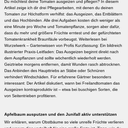
Du möchtest deine Tomaten ausgeizen und pflegen? In diesem
Artikel zeige ich dir drei Pflegearbeiten, mit denen du deinen
Tomaten zur Höchstform verhilfst: das Ausgeizen, das Entblättern
und das Hochbinden. Alle drei Aufgaben kosten dich weniger als
eine Minute pro Woche und Tomatenpflanze, sorgen aber dafür,
dass du mehr und größere Früchte erntest und der gefürchteten
Tomatenkrankheit Braunfäule vorbeugst. Weiterlesen bei
Wurzelwerk – Gartenwissen von Profis Kurzfassung: Ein bildreich
illustrierter Praxis-Leitfaden: Das Ausgeizen beginnt direkt nach
dem Auspflanzen und sollte wöchentlich wiederholt werden.
Geiztriebe morgens entfernen, damit Wunden rasch abtrocknen.
Das Anbinden des Haupttriebs an Stäbe oder Schnüren
verhindert Windschäden. Für erfahrene Gärtner besonders
interessant: Der Artikel diskutiert, wann bei Freilandtomaten das
Ausgeizen kontraproduktiv ist – etwa bei buschigen Sorten, die
von Seitentrieben profitieren.
Apfelbaum ausputzen und den Junifall aktiv unterstützen
Wir erklären, warum Obstbäume so viele unreife Früchte verlieren