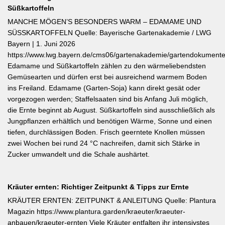
Süßkartoffeln
MANCHE MÖGEN’S BESONDERS WARM – EDAMAME UND
SÜSSKARTOFFELN Quelle: Bayerische Gartenakademie / LWG
Bayern | 1. Juni 2026
https://www.lwg.bayern.de/cms06/gartenakademie/gartendokumente
Edamame und Süßkartoffeln zählen zu den wärmeliebendsten
Gemüsearten und dürfen erst bei ausreichend warmem Boden
ins Freiland. Edamame (Garten-Soja) kann direkt gesät oder
vorgezogen werden; Staffelsaaten sind bis Anfang Juli möglich,
die Ernte beginnt ab August. Süßkartoffeln sind ausschließlich als
Jungpflanzen erhältlich und benötigen Wärme, Sonne und einen
tiefen, durchlässigen Boden. Frisch geerntete Knollen müssen
zwei Wochen bei rund 24 °C nachreifen, damit sich Stärke in
Zucker umwandelt und die Schale aushärtet.
Kräuter ernten: Richtiger Zeitpunkt & Tipps zur Ernte
KRÄUTER ERNTEN: ZEITPUNKT & ANLEITUNG Quelle: Plantura
Magazin https://www.plantura.garden/kraeuter/kraeuter-
anbauen/kraeuter-ernten Viele Kräuter entfalten ihr intensivstes