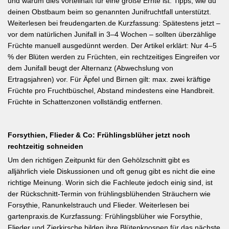
und warum dies vorteilhaft für eine große Ernte ist. Tipps, wie du
deinen Obstbaum beim so genannten Junifruchtfall unterstützt.
Weiterlesen bei freudengarten.de Kurzfassung: Spätestens jetzt –
vor dem natürlichen Junifall in 3–4 Wochen – sollten überzählige
Früchte manuell ausgedünnt werden. Der Artikel erklärt: Nur 4–5
% der Blüten werden zu Früchten, ein rechtzeitiges Eingreifen vor
dem Junifall beugt der Alternanz (Abwechslung von
Ertragsjahren) vor. Für Äpfel und Birnen gilt: max. zwei kräftige
Früchte pro Fruchtbüschel, Abstand mindestens eine Handbreit.
Früchte in Schattenzonen vollständig entfernen.
Forsythien, Flieder & Co: Frühlingsblüher jetzt noch
rechtzeitig schneiden
Um den richtigen Zeitpunkt für den Gehölzschnitt gibt es
alljährlich viele Diskussionen und oft genug gibt es nicht die eine
richtige Meinung. Worin sich die Fachleute jedoch einig sind, ist
der Rückschnitt-Termin von frühlingsblühenden Sträuchern wie
Forsythie, Ranunkelstrauch und Flieder. Weiterlesen bei
gartenpraxis.de Kurzfassung: Frühlingsblüher wie Forsythie,
Flieder und Zierkirsche bilden ihre Blütenknospen für das nächste