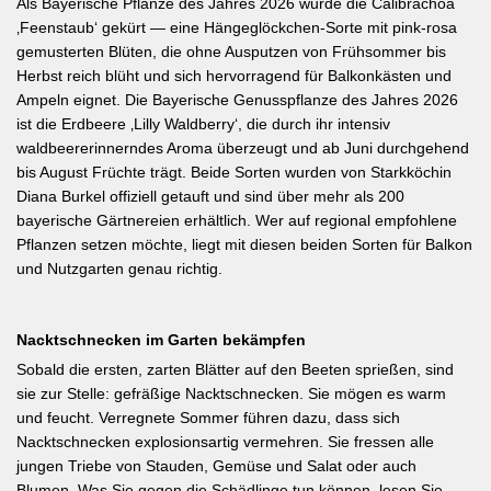
Als Bayerische Pflanze des Jahres 2026 wurde die Calibrachoa
‚Feenstaub‘ gekürt — eine Hängeglöckchen-Sorte mit pink-rosa
gemusterten Blüten, die ohne Ausputzen von Frühsommer bis
Herbst reich blüht und sich hervorragend für Balkonkästen und
Ampeln eignet. Die Bayerische Genusspflanze des Jahres 2026
ist die Erdbeere ‚Lilly Waldberry‘, die durch ihr intensiv
waldbeererinnerndes Aroma überzeugt und ab Juni durchgehend
bis August Früchte trägt. Beide Sorten wurden von Starkköchin
Diana Burkel offiziell getauft und sind über mehr als 200
bayerische Gärtnereien erhältlich. Wer auf regional empfohlene
Pflanzen setzen möchte, liegt mit diesen beiden Sorten für Balkon
und Nutzgarten genau richtig.
Nacktschnecken im Garten bekämpfen
Sobald die ersten, zarten Blätter auf den Beeten sprießen, sind
sie zur Stelle: gefräßige Nacktschnecken. Sie mögen es warm
und feucht. Verregnete Sommer führen dazu, dass sich
Nacktschnecken explosionsartig vermehren. Sie fressen alle
jungen Triebe von Stauden, Gemüse und Salat oder auch
Blumen. Was Sie gegen die Schädlinge tun können, lesen Sie