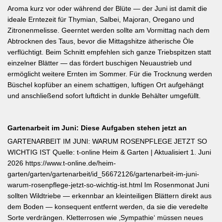
Aroma kurz vor oder während der Blüte — der Juni ist damit die
ideale Erntezeit für Thymian, Salbei, Majoran, Oregano und
Zitronenmelisse. Geerntet werden sollte am Vormittag nach dem
Abtrocknen des Taus, bevor die Mittagshitze ätherische Öle
verflüchtigt. Beim Schnitt empfehlen sich ganze Triebspitzen statt
einzelner Blätter — das fördert buschigen Neuaustrieb und
ermöglicht weitere Ernten im Sommer. Für die Trocknung werden
Büschel kopfüber an einem schattigen, luftigen Ort aufgehängt
und anschließend sofort luftdicht in dunkle Behälter umgefüllt.
Gartenarbeit im Juni: Diese Aufgaben stehen jetzt an
GARTENARBEIT IM JUNI: WARUM ROSENPFLEGE JETZT SO
WICHTIG IST Quelle: t-online Heim & Garten | Aktualisiert 1. Juni
2026 https://www.t-online.de/heim-
garten/garten/gartenarbeit/id_56672126/gartenarbeit-im-juni-
warum-rosenpflege-jetzt-so-wichtig-ist.html Im Rosenmonat Juni
sollten Wildtriebe — erkennbar an kleinteiligen Blättern direkt aus
dem Boden — konsequent entfernt werden, da sie die veredelte
Sorte verdrängen. Kletterrosen wie ‚Sympathie‘ müssen neues