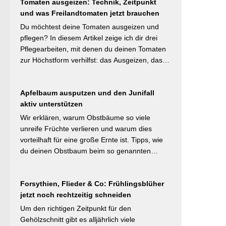
#Naturnahergarten]
Tomaten ausgeizen: Technik, Zeitpunkt
Mulchstrategie: Im Frühjahr regt eine frische
und was Freilandtomaten jetzt brauchen
Schicht das Bodenleben an, im Frühsommer
schützt sie vor Austrocknung. Die ideale
Du möchtest deine Tomaten ausgeizen und
Schichtdicke liegt bei 5–10 cm, immer mit
pflegen? In diesem Artikel zeige ich dir drei
Abstand zum Pflanzenstamm, um Fäulnis zu
Pflegearbeiten, mit denen du deinen Tomaten
vermeiden. Besonders wertvoll: Häufige Fehler
zur Höchstform verhilfst: das Ausgeizen, das
wie zu dicke Schichten oder die Verwendung
Entblättern und das Hochbinden. Alle drei
von frischem Rasenschnitt als alleiniges
Aufgaben kosten dich weniger als eine Minute
Material werden klar benannt. [Thema-Tag:
Apfelbaum ausputzen und den Junifall
pro Woche und Tomatenpflanze, sorgen aber
#Bodenpflege #Mulchen
aktiv unterstützen
dafür, dass du mehr und größere Früchte
#BiologischerGartenbau]
erntest und der gefürchteten Tomatenkrankheit
Wir erklären, warum Obstbäume so viele
Braunfäule vorbeugst. Weiterlesen bei
unreife Früchte verlieren und warum dies
Wurzelwerk – Gartenwissen von Profis
vorteilhaft für eine große Ernte ist. Tipps, wie
Kurzfassung: Ein bildreich illustrierter Praxis-
du deinen Obstbaum beim so genannten
Leitfaden: Das Ausgeizen beginnt direkt nach
Junifruchtfall unterstützt. Weiterlesen bei
dem Auspflanzen und sollte wöchentlich
freudengarten.de Kurzfassung: Spätestens
wiederholt werden. Geiztriebe morgens
Forsythien, Flieder & Co: Frühlingsblüher
jetzt – vor dem natürlichen Junifall in 3–4
entfernen, damit Wunden rasch abtrocknen.
jetzt noch rechtzeitig schneiden
Wochen – sollten überzählige Früchte manuell
Das Anbinden des Haupttriebs an Stäbe oder
ausgedünnt werden. Der Artikel erklärt: Nur 4–
Um den richtigen Zeitpunkt für den
Schnüren verhindert Windschäden. Für
5 % der Blüten werden zu Früchten, ein
Gehölzschnitt gibt es alljährlich viele