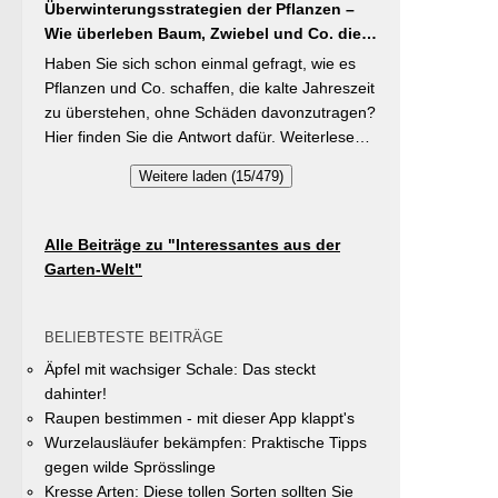
brauchen Stangenbohnen im Gegensatz zu
Überwinterungsstrategien der Pflanzen –
Vielfalt im Gemeindegebiet zu fördern und
Buschbohnen eine moderierte Düngung
Wie überleben Baum, Zwiebel und Co. die
gleichzeitig durch die Entsiegelung von
während der Wachstumsphase. Besonderes
kalte Jahreszeit?
Privatflächen einen aktiven Beitrag zur
Haben Sie sich schon einmal gefragt, wie es
Detail: Bohnen gehen Symbiosen mit
Verbesserung des Ortsklimas zu leisten.
Pflanzen und Co. schaffen, die kalte Jahreszeit
Knöllchenbakterien ein, die Stickstoff aus der
Warum? Entsiegelte Flächen helfen… Hitze zu
zu überstehen, ohne Schäden davonzutragen?
Luft binden – Vorfrucht-Wirkung für das
reduzieren Regenwasser besser zu speichern
Hier finden Sie die Antwort dafür. Weiterlesen
nächste Gartenjahr.
und das Wohnumfeld insgesamt lebenswerter
bei „GartenTipps“
Weitere laden (15/479)
zu gestalten. Insgesamt drei Gärten werden
prämiert. Insgesamt drei gleichwertige Sieger
werden durch eine Expertenjury, bestehend
Alle Beiträge zu "Interessantes aus der
aus Vertretern der Gemeinde Unterhaching
Garten-Welt"
sowie des Gartenbauvereins Unterhaching
ausgewählt und prämiert. Zu gewinnen gibt es
jeweils einen Gutschein von Pflanzen-Kölle
BELIEBTESTE BEITRÄGE
Gartencenter im Wert von 250 Euro, ein
Äpfel mit wachsiger Schale: Das steckt
Insektenhotel und eine Urkunde. Die
dahinter!
Teilnahmebedingungen, Bewertungskriterien
Raupen bestimmen - mit dieser App klappt's
und das Anmeldeformular siehe auf den Seiten
Wurzelausläufer bekämpfen: Praktische Tipps
der Gemeinde Unterhaching (Termin
gegen wilde Sprösslinge
abgelaufen).
Kresse Arten: Diese tollen Sorten sollten Sie