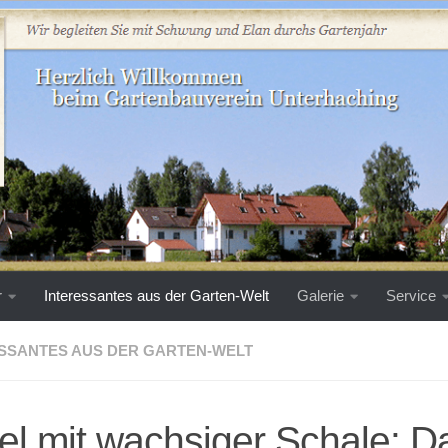
r
Interessantes aus der Garten-Welt
Galerie
Service
SSANTES AUS DER GARTEN-WELT
el mit wachsiger Schale: D