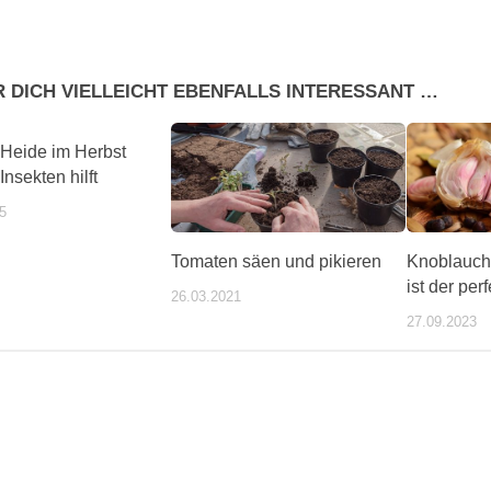
R DICH VIELLEICHT EBENFALLS INTERESSANT …
Heide im Herbst
Insekten hilft
5
Tomaten säen und pikieren
Knoblauch
ist der per
26.03.2021
27.09.2023
ente/wochentipps/399184/index.php