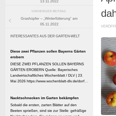
13.11.2022
dah
VORHERIGER BEITRAG
Grashüpfer – „Winterfütterung“ am
05.11.2022
VERÖFF
INTERESSANTES AUS DER GARTEN-WELT
Diese zwei Pflanzen sollen Bayerns Gärten
erobern
DIESE ZWEI PFLANZEN SOLLEN BAYERNS
GÄRTEN EROBERN Quelle: Bayerisches
Landwirtschaftliches Wochenblatt / DLV | 23.
Mai 2026 https://www.wochenblatt-dlv.de/dorf-
familie/garten-gesundheit/diese-zwei-pflanzen-
bayerns-gaerten-erobern-584991 Als
Nacktschnecken im Garten bekämpfen
Bayerische Pflanze des Jahres 2026 wurde die
Calibrachoa ‚Feenstaub‘ gekürt — eine
Sobald die ersten, zarten Blätter auf den
Hängeglöckchen-Sorte mit pink-rosa
Beeten sprießen, sind sie zur Stelle: gefräßige
gemusterten Blüten, die ohne Ausputzen von