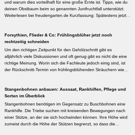
illustrierter Praxis-Leitfaden: Das Ausgeizen beginnt direkt nach
und warum dies vorteilhaft für eine große Ernte ist. Tipps, wie du
dem Auspflanzen und sollte wöchentlich wiederholt werden.
deinen Obstbaum beim so genannten Junifruchtfall unterstützt.
Geiztriebe morgens entfernen, damit Wunden rasch abtrocknen.
Weiterlesen bei freudengarten.de Kurzfassung: Spätestens jetzt –
Das Anbinden des Haupttriebs an Stäbe oder Schnüren
vor dem natürlichen Junifall in 3–4 Wochen – sollten überzählige
verhindert Windschäden. Für erfahrene Gärtner besonders
Früchte manuell ausgedünnt werden. Der Artikel erklärt: Nur 4–5
interessant: Der Artikel diskutiert, wann bei Freilandtomaten das
Forsythien, Flieder & Co: Frühlingsblüher jetzt noch
% der Blüten werden zu Früchten, ein rechtzeitiges Eingreifen vor
Ausgeizen kontraproduktiv ist – etwa bei buschigen Sorten, die
rechtzeitig schneiden
dem Junifall beugt der Alternanz (Abwechslung von
von Seitentrieben profitieren.
Ertragsjahren) vor. Für Äpfel und Birnen gilt: max. zwei kräftige
Um den richtigen Zeitpunkt für den Gehölzschnitt gibt es
Früchte pro Fruchtbüschel, Abstand mindestens eine Handbreit.
alljährlich viele Diskussionen und oft genug gibt es nicht die eine
Früchte in Schattenzonen vollständig entfernen.
richtige Meinung. Worin sich die Fachleute jedoch einig sind, ist
der Rückschnitt-Termin von frühlingsblühenden Sträuchern wie
Forsythie, Ranunkelstrauch und Flieder. Weiterlesen bei
gartenpraxis.de Kurzfassung: Frühlingsblüher wie Forsythie,
Stangenbohnen anbauen: Aussaat, Rankhilfen, Pflege und
Flieder und Zierkirsche bilden ihre Blütenknospen für das nächste
Sorten im Überblick
Jahr im Sommer. Der Schnitt direkt nach der Blüte (bei Flieder:
sofort nach dem Verblühen!) ist die letzte Chance – wer jetzt noch
Stangenbohnen benötigen im Gegensatz zu Buschbohnen eine
nicht geschnitten hat, sollte spätestens in den nächsten zwei
Rankhilfe. Die Triebe suchen mit kreisenden Bewegungen nach
Wochen ran. Das Grundprinzip: Überflüssige alte Triebe
einer Stütze, an der sie sich hochwinden können. Ihre Höhe wird
bodennah entfernen, damit das neue Holz ausreifen kann.
zumeist durch die Höhe der Stützen begrenzt, so dass die
Pflanzen auch noch geerntet werden können. Eine durch ihre