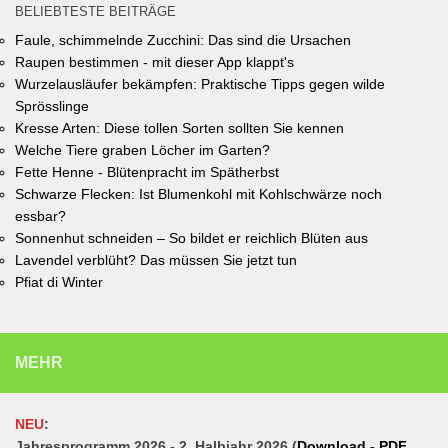
BELIEBTESTE BEITRÄGE
Faule, schimmelnde Zucchini: Das sind die Ursachen
Raupen bestimmen - mit dieser App klappt's
Wurzelausläufer bekämpfen: Praktische Tipps gegen wilde
Sprösslinge
Kresse Arten: Diese tollen Sorten sollten Sie kennen
Welche Tiere graben Löcher im Garten?
Fette Henne - Blütenpracht im Spätherbst
Schwarze Flecken: Ist Blumenkohl mit Kohlschwärze noch
essbar?
Sonnenhut schneiden – So bildet er reichlich Blüten aus
Lavendel verblüht? Das müssen Sie jetzt tun
Pfiat di Winter
MEHR
NEU
:
Jahresprogramm 2026 - 2. Halbjahr 2026 (
Download - PDF
,