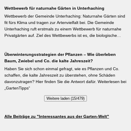
tiefroten Blüten besondere Stangenbohne ist die Feuerbohne.
Wettbewerb für naturnahe Gärten in Unterhaching
Weiterlesen bei meine-ernte.de Kurzfassung: Bis Mitte Juni ist die
Aussaat von Stangenbohnen direkt ins Freiland noch problemlos
Wettbewerb der Gemeinde Unterhaching: Naturnahe Gärten sind
möglich. Samen über Nacht wässern, 5–6 cm tief setzen,
fit fürs Klima und tragen zur Artenvielfalt bei. Die Gemeinde
Pflanzabstand 50 cm. Als Mittelzehrer brauchen Stangenbohnen
Unterhaching ruft erstmals zu einem Wettbewerb für naturnahe
im Gegensatz zu Buschbohnen eine moderierte Düngung
Privatgärten auf. Ziel des Wettbewerbs ist es, die biologische
während der Wachstumsphase. Besonderes Detail: Bohnen
Vielfalt im Gemeindegebiet zu fördern und gleichzeitig durch die
gehen Symbiosen mit Knöllchenbakterien ein, die Stickstoff aus
Entsiegelung von Privatflächen einen aktiven Beitrag zur
der Luft binden – Vorfrucht-Wirkung für das nächste Gartenjahr.
Überwinterungsstrategien der Pflanzen – Wie überleben
Verbesserung des Ortsklimas zu leisten. Warum? Entsiegelte
Baum, Zwiebel und Co. die kalte Jahreszeit?
Flächen helfen… Hitze zu reduzieren Regenwasser besser zu
speichern und das Wohnumfeld insgesamt lebenswerter zu
Haben Sie sich schon einmal gefragt, wie es Pflanzen und Co.
gestalten. Insgesamt drei Gärten werden prämiert. Insgesamt drei
schaffen, die kalte Jahreszeit zu überstehen, ohne Schäden
gleichwertige Sieger werden durch eine Expertenjury, bestehend
davonzutragen? Hier finden Sie die Antwort dafür. Weiterlesen bei
aus Vertretern der Gemeinde Unterhaching sowie des
„GartenTipps“
Gartenbauvereins Unterhaching ausgewählt und prämiert. Zu
Weitere laden (15/479)
gewinnen gibt es jeweils einen Gutschein von Pflanzen-Kölle
Gartencenter im Wert von 250 Euro, ein Insektenhotel und eine
Urkunde. Die Teilnahmebedingungen, Bewertungskriterien und
Alle Beiträge zu "Interessantes aus der Garten-Welt"
das Anmeldeformular siehe auf den Seiten der Gemeinde
Unterhaching (Termin abgelaufen).