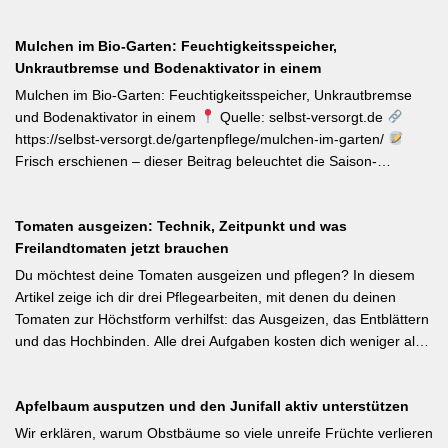
Zum Internationalen Tag der biologischen Vielfalt (22. Mai)
erinnert die LWG Bayern daran, dass naturnahe
Mulchen im Bio-Garten: Feuchtigkeitsspeicher,
Gartenbewirtschaftung – unabhängig von der Gartengröße –
Unkrautbremse und Bodenaktivator in einem
einen messbaren Beitrag zur regionalen Artenvielfalt leistet.
Nützlingsförderung, strukturreiche Beete und der Verzicht auf
Mulchen im Bio-Garten: Feuchtigkeitsspeicher, Unkrautbremse
Pestizide sind die entscheidenden Stellschrauben. Ein
und Bodenaktivator in einem
Quelle: selbst-versorgt.de
motivierender Impuls für jeden GBV-Garten. [Thema-Tag:
https://selbst-versorgt.de/gartenpflege/mulchen-im-garten/
#Biodiversität #Gartengestaltung #Naturnahergarten]
Frisch erschienen – dieser Beitrag beleuchtet die Saison-
Anpassung der Mulchstrategie: Im Frühjahr regt eine frische
Schicht das Bodenleben an, im Frühsommer schützt sie vor
Tomaten ausgeizen: Technik, Zeitpunkt und was
Austrocknung. Die ideale Schichtdicke liegt bei 5–10 cm, immer
Freilandtomaten jetzt brauchen
mit Abstand zum Pflanzenstamm, um Fäulnis zu vermeiden.
Besonders wertvoll: Häufige Fehler wie zu dicke Schichten oder
Du möchtest deine Tomaten ausgeizen und pflegen? In diesem
die Verwendung von frischem Rasenschnitt als alleiniges Material
Artikel zeige ich dir drei Pflegearbeiten, mit denen du deinen
werden klar benannt. [Thema-Tag: #Bodenpflege #Mulchen
Tomaten zur Höchstform verhilfst: das Ausgeizen, das Entblättern
#BiologischerGartenbau]
und das Hochbinden. Alle drei Aufgaben kosten dich weniger als
eine Minute pro Woche und Tomatenpflanze, sorgen aber dafür,
dass du mehr und größere Früchte erntest und der gefürchteten
Apfelbaum ausputzen und den Junifall aktiv unterstützen
Tomatenkrankheit Braunfäule vorbeugst. Weiterlesen bei
Wurzelwerk – Gartenwissen von Profis Kurzfassung: Ein bildreich
Wir erklären, warum Obstbäume so viele unreife Früchte verlieren