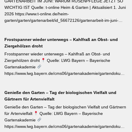
GARTENARBEIT IM JUNI: WARUM ROSENPFLEGE JETZT SO
einzelner Blätter — das fördert buschigen Neuaustrieb und
WICHTIG IST Quelle: t-online Heim & Garten | Aktualisiert 1. Juni
ermöglicht weitere Ernten im Sommer. Für die Trocknung werden
2026 https://www.t-online.de/heim-
Büschel kopfüber an einem schattigen, luftigen Ort aufgehängt
garten/garten/gartenarbeit/id_56672126/gartenarbeit-im-juni-
und anschließend sofort luftdicht in dunkle Behälter umgefüllt.
warum-rosenpflege-jetzt-so-wichtig-ist.html Im Rosenmonat Juni
sollten Wildtriebe — erkennbar an kleinteiligen Blättern direkt aus
Frostspanner wieder unterwegs – Kahlfraß an Obst- und
dem Boden — konsequent entfernt werden, da sie die veredelte
Ziergehölzen droht
Sorte verdrängen. Kletterrosen wie ‚Sympathie‘ müssen neues
Riebtentrieb durch Anbinden in die gewünschte Richtung geleitet
Frostspanner wieder unterwegs – Kahlfraß an Obst- und
werden. Ab Ende Juni ist die Hochblüte zudem die beste Zeit für
Ziergehölzen droht
Quelle: LWG Bayern – Bayerische
Veredelungen: robuste Sorten lassen sich jetzt mit jungen
Gartenakademie
Unterlagen zusammenbringen. Eine schnell wirkende
https://www.lwg.bayern.de/cms06/gartenakademie/gartendokumente
Stickstoffgabe nach der Hauptblüte sowie das regelmäßige
Der aktuelle Wochentipp der LWG Bayern warnt vor einem
Entfernen verblühter Triebe fördern die zweite Blühwelle im
erhöhten Aufkommen von Frostspanner-Raupen an
Spätsommer.
Genieße den Garten – Tag der biologischen Vielfalt und
Apfelbäumen, Rosen, Ahorn und Hartriegel. Die charakteristisch
Gärtnern für Artenvielfalt
„katzenbuckelnd“ krabbelenden Larven des Kleinen und Großen
Frostspanners können bei Massenbefall kahlen Fraß
Genieße den Garten – Tag der biologischen Vielfalt und Gärtnern
verursachen. Gegenmaßnahmen: Leimringe ab Herbst, gezielter
für Artenvielfalt
Quelle: LWG Bayern – Bayerische
Meisen-Förderung und – falls nötig – biologische
Gartenakademie
Pflanzenschutzmittel. [Thema-Tag: #Schädlingsbekämpfung
https://www.lwg.bayern.de/cms06/gartenakademie/gartendokumente
#Obstbaumschnitt #Pflanzenschutz]