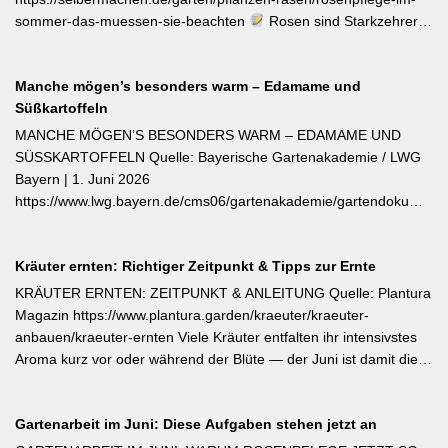
sommer-das-muessen-sie-beachten
Rosen sind Starkzehrer –
jetzt nach der ersten Blüte brauchen sie organischen Dünger
(Kompost, Hornspäne, Brennnesseljauche). Die Düngung sollte
Manche mögen’s besonders warm – Edamame und
bis Mitte Juli abgeschlossen sein, damit sich die Pflanzen auf die
Süßkartoffeln
Überwinterung vorbereiten können. Der entscheidende Tipp für
öfterblühende Sorten: Verwelkte Blüten mit 2–3 Blattstielpaaren
MANCHE MÖGEN’S BESONDERS WARM – EDAMAME UND
darunter sofort abschneiden – das regt neue Knospen an und
SÜSSKARTOFFELN Quelle: Bayerische Gartenakademie / LWG
verlängert die Blütezeit erheblich. [Thema-Tag: #Rosenpflege
Bayern | 1. Juni 2026
#Pflanzenpflege #Gehölze]
https://www.lwg.bayern.de/cms06/gartenakademie/gartendokumente
Edamame und Süßkartoffeln zählen zu den wärmeliebendsten
Gemüsearten und dürfen erst bei ausreichend warmem Boden
Kräuter ernten: Richtiger Zeitpunkt & Tipps zur Ernte
ins Freiland. Edamame (Garten-Soja) kann direkt gesät oder
vorgezogen werden; Staffelsaaten sind bis Anfang Juli möglich,
KRÄUTER ERNTEN: ZEITPUNKT & ANLEITUNG Quelle: Plantura
die Ernte beginnt ab August. Süßkartoffeln sind ausschließlich als
Magazin https://www.plantura.garden/kraeuter/kraeuter-
Jungpflanzen erhältlich und benötigen Wärme, Sonne und einen
anbauen/kraeuter-ernten Viele Kräuter entfalten ihr intensivstes
tiefen, durchlässigen Boden. Frisch geerntete Knollen müssen
Aroma kurz vor oder während der Blüte — der Juni ist damit die
zwei Wochen bei rund 24 °C nachreifen, damit sich Stärke in
ideale Erntezeit für Thymian, Salbei, Majoran, Oregano und
Zucker umwandelt und die Schale aushärtet.
Zitronenmelisse. Geerntet werden sollte am Vormittag nach dem
Gartenarbeit im Juni: Diese Aufgaben stehen jetzt an
Abtrocknen des Taus, bevor die Mittagshitze ätherische Öle
verflüchtigt. Beim Schnitt empfehlen sich ganze Triebspitzen statt