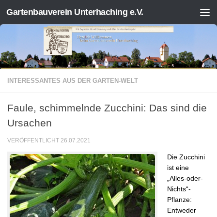
Gartenbauverein Unterhaching e.V.
Zum Inhalt springen
INTERESSANTES AUS DER GARTEN-WELT
Faule, schimmelnde Zucchini: Das sind die
Ursachen
VERÖFFENTLICHT
26.07.2021
Die Zucchini
ist eine
„Alles-oder-
Nichts“-
Pflanze:
Entweder