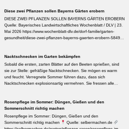
Diese zwei Pflanzen sollen Bayerns Gärten erobern
DIESE ZWEI PFLANZEN SOLLEN BAYERNS GÄRTEN EROBERN
Quelle: Bayerisches Landwirtschaftliches Wochenblatt / DLV | 23.
Mai 2026 https://www.wochenblatt-dlv.de/dorf-familie/garten-
gesundheit/diese-zwei-pflanzen-bayerns-gaerten-erobern-584991
Als Bayerische Pflanze des Jahres 2026 wurde die Calibrachoa
‚Feenstaub‘ gekürt — eine Hängeglöckchen-Sorte mit pink-rosa
Nacktschnecken im Garten bekämpfen
gemusterten Blüten, die ohne Ausputzen von Frühsommer bis
Herbst reich blüht und sich hervorragend für Balkonkästen und
Sobald die ersten, zarten Blätter auf den Beeten sprießen, sind
Ampeln eignet. Die Bayerische Genusspflanze des Jahres 2026
sie zur Stelle: gefräßige Nacktschnecken. Sie mögen es warm
ist die Erdbeere ‚Lilly Waldberry‘, die durch ihr intensiv
und feucht. Verregnete Sommer führen dazu, dass sich
waldbeererinnerndes Aroma überzeugt und ab Juni durchgehend
Nacktschnecken explosionsartig vermehren. Sie fressen alle
bis August Früchte trägt. Beide Sorten wurden von Starkköchin
jungen Triebe von Stauden, Gemüse und Salat oder auch
Diana Burkel offiziell getauft und sind über mehr als 200
Blumen. Was Sie gegen die Schädlinge tun können, lesen Sie
bayerische Gärtnereien erhältlich. Wer auf regional empfohlene
Rosenpflege im Sommer: Düngen, Gießen und den
hier. Weiterlesen bei MDR-Garten
Pflanzen setzen möchte, liegt mit diesen beiden Sorten für Balkon
Sommerschnitt richtig machen
und Nutzgarten genau richtig.
Rosenpflege im Sommer: Düngen, Gießen und den
Sommerschnitt richtig machen
Quelle: selbermachen.de
https://selbermachen.de/garten/pflanzen-rasen/rosenpflege-im-