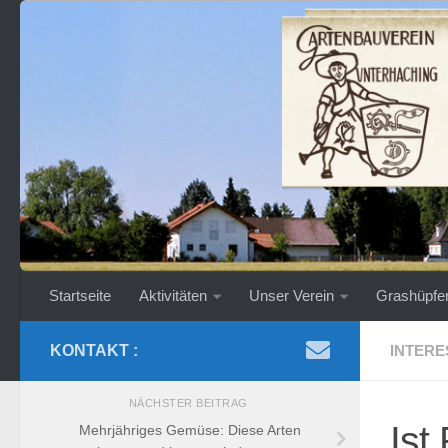
Zum Inhalt springen
Startseite
Aktivitäten
Unser Verein
Grashüpfe
KONTAKT :
INTERE
NÄCHSTER BEITRAG
Ist
Mehrjähriges Gemüse: Diese Arten