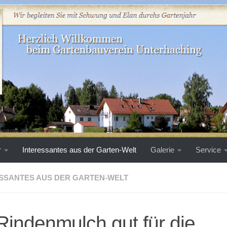
r
Interessantes aus der Garten-Welt
Galerie
Service
SSANTES AUS DER GARTEN-WELT
 Rindenmulch gut für die