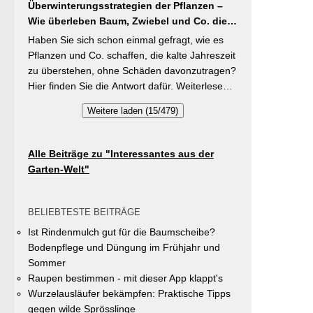
brauchen Stangenbohnen im Gegensatz zu
Überwinterungsstrategien der Pflanzen –
Vielfalt im Gemeindegebiet zu fördern und
Buschbohnen eine moderierte Düngung
Wie überleben Baum, Zwiebel und Co. die
gleichzeitig durch die Entsiegelung von
während der Wachstumsphase. Besonderes
kalte Jahreszeit?
Privatflächen einen aktiven Beitrag zur
Haben Sie sich schon einmal gefragt, wie es
Detail: Bohnen gehen Symbiosen mit
Verbesserung des Ortsklimas zu leisten.
Pflanzen und Co. schaffen, die kalte Jahreszeit
Knöllchenbakterien ein, die Stickstoff aus der
Warum? Entsiegelte Flächen helfen… Hitze zu
zu überstehen, ohne Schäden davonzutragen?
Luft binden – Vorfrucht-Wirkung für das
reduzieren Regenwasser besser zu speichern
Hier finden Sie die Antwort dafür. Weiterlesen
nächste Gartenjahr.
und das Wohnumfeld insgesamt lebenswerter
bei „GartenTipps“
Weitere laden (15/479)
zu gestalten. Insgesamt drei Gärten werden
prämiert. Insgesamt drei gleichwertige Sieger
werden durch eine Expertenjury, bestehend
Alle Beiträge zu "Interessantes aus der
aus Vertretern der Gemeinde Unterhaching
Garten-Welt"
sowie des Gartenbauvereins Unterhaching
ausgewählt und prämiert. Zu gewinnen gibt es
jeweils einen Gutschein von Pflanzen-Kölle
BELIEBTESTE BEITRÄGE
Gartencenter im Wert von 250 Euro, ein
Ist Rindenmulch gut für die Baumscheibe?
Insektenhotel und eine Urkunde. Die
Bodenpflege und Düngung im Frühjahr und
Teilnahmebedingungen, Bewertungskriterien
Sommer
und das Anmeldeformular siehe auf den Seiten
Raupen bestimmen - mit dieser App klappt's
der Gemeinde Unterhaching (Termin
Wurzelausläufer bekämpfen: Praktische Tipps
abgelaufen).
gegen wilde Sprösslinge