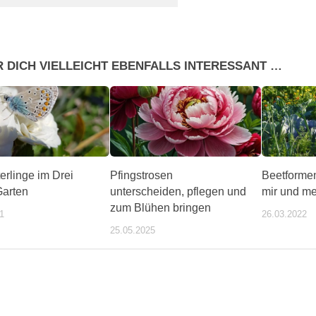
R DICH VIELLEICHT EBENFALLS INTERESSANT …
erlinge im Drei
Pfingstrosen
Beetformen
arten
unterscheiden, pflegen und
mir und m
zum Blühen bringen
1
26.03.2022
25.05.2025
ente/wochentipps/399184/index.php