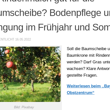
umscheibe? Bodenpflege u
gung im Frühjahr und So
ENTLICHT
16.05.2022
Soll die Baumscheibe u
Baumkrone mit Rinden
werden? Darf Gras unt
wachsen? Klare Antwort
gestellte Fragen.
Weiterlesen beim „Ba
Obstzentrum“
Bild: Pixabay