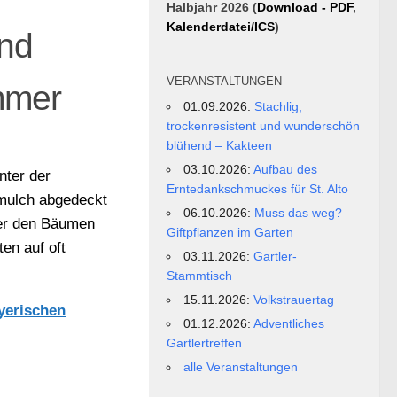
Halbjahr 2026 (
Download - PDF
,
Kalenderdatei/ICS
)
nd
VERANSTALTUNGEN
mmer
01.09.2026:
Stachlig,
trockenresistent und wunderschön
blühend – Kakteen
03.10.2026:
Aufbau des
nter der
Erntedankschmuckes für St. Alto
mulch abgedeckt
06.10.2026:
Muss das weg?
er den Bäumen
Giftpflanzen im Garten
en auf oft
03.11.2026:
Gartler-
Stammtisch
15.11.2026:
Volkstrauertag
yerischen
01.12.2026:
Adventliches
Gartlertreffen
alle Veranstaltungen