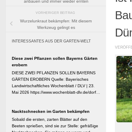
anbauen und immer wieder ernten
Ba
VORHERIGER BEITRAG
Wurzelunkraut bekämpfen: Mit diesem
Werkzeug gelingt es
Dün
INTERESSANTES AUS DER GARTEN-WELT
VERÖFF
Diese zwei Pflanzen sollen Bayerns Gärten
erobern
DIESE ZWEI PFLANZEN SOLLEN BAYERNS
GÄRTEN EROBERN Quelle: Bayerisches
Landwirtschaftliches Wochenblatt / DLV | 23.
Mai 2026 https://www.wochenblatt-dlv.de/dorf-
familie/garten-gesundheit/diese-zwei-pflanzen-
bayerns-gaerten-erobern-584991 Als
Nacktschnecken im Garten bekämpfen
Bayerische Pflanze des Jahres 2026 wurde die
Calibrachoa ‚Feenstaub‘ gekürt — eine
Sobald die ersten, zarten Blätter auf den
Hängeglöckchen-Sorte mit pink-rosa
Beeten sprießen, sind sie zur Stelle: gefräßige
gemusterten Blüten, die ohne Ausputzen von