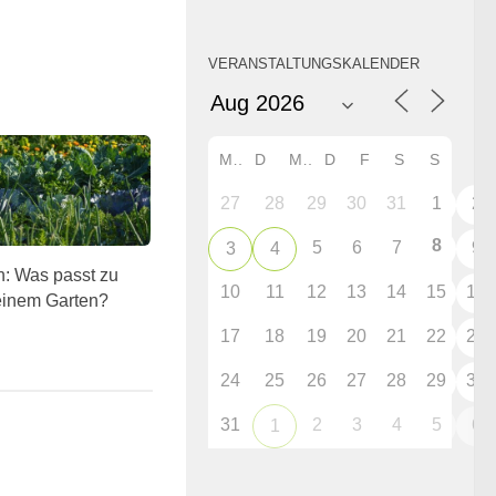
VERANSTALTUNGSKALENDER
M
D
M
D
F
S
S
27
28
29
30
31
1
2
8
5
6
7
9
3
4
: Was passt zu
10
11
12
13
14
15
16
einem Garten?
17
18
19
20
21
22
23
24
25
26
27
28
29
30
31
2
3
4
5
6
1