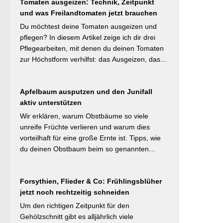
#Naturnahergarten]
Tomaten ausgeizen: Technik, Zeitpunkt
Mulchstrategie: Im Frühjahr regt eine frische
und was Freilandtomaten jetzt brauchen
Schicht das Bodenleben an, im Frühsommer
schützt sie vor Austrocknung. Die ideale
Du möchtest deine Tomaten ausgeizen und
Schichtdicke liegt bei 5–10 cm, immer mit
pflegen? In diesem Artikel zeige ich dir drei
Abstand zum Pflanzenstamm, um Fäulnis zu
Pflegearbeiten, mit denen du deinen Tomaten
vermeiden. Besonders wertvoll: Häufige Fehler
zur Höchstform verhilfst: das Ausgeizen, das
wie zu dicke Schichten oder die Verwendung
Entblättern und das Hochbinden. Alle drei
von frischem Rasenschnitt als alleiniges
Aufgaben kosten dich weniger als eine Minute
Material werden klar benannt. [Thema-Tag:
Apfelbaum ausputzen und den Junifall
pro Woche und Tomatenpflanze, sorgen aber
#Bodenpflege #Mulchen
aktiv unterstützen
dafür, dass du mehr und größere Früchte
#BiologischerGartenbau]
erntest und der gefürchteten Tomatenkrankheit
Wir erklären, warum Obstbäume so viele
Braunfäule vorbeugst. Weiterlesen bei
unreife Früchte verlieren und warum dies
Wurzelwerk – Gartenwissen von Profis
vorteilhaft für eine große Ernte ist. Tipps, wie
Kurzfassung: Ein bildreich illustrierter Praxis-
du deinen Obstbaum beim so genannten
Leitfaden: Das Ausgeizen beginnt direkt nach
Junifruchtfall unterstützt. Weiterlesen bei
dem Auspflanzen und sollte wöchentlich
freudengarten.de Kurzfassung: Spätestens
wiederholt werden. Geiztriebe morgens
Forsythien, Flieder & Co: Frühlingsblüher
jetzt – vor dem natürlichen Junifall in 3–4
entfernen, damit Wunden rasch abtrocknen.
jetzt noch rechtzeitig schneiden
Wochen – sollten überzählige Früchte manuell
Das Anbinden des Haupttriebs an Stäbe oder
ausgedünnt werden. Der Artikel erklärt: Nur 4–
Um den richtigen Zeitpunkt für den
Schnüren verhindert Windschäden. Für
5 % der Blüten werden zu Früchten, ein
Gehölzschnitt gibt es alljährlich viele