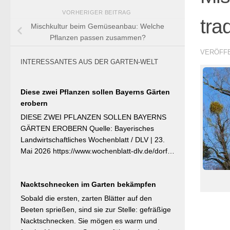
VORHERIGER BEITRAG
tra
Mischkultur beim Gemüseanbau: Welche
Pflanzen passen zusammen?
VERÖFF
INTERESSANTES AUS DER GARTEN-WELT
Diese zwei Pflanzen sollen Bayerns Gärten
erobern
DIESE ZWEI PFLANZEN SOLLEN BAYERNS
GÄRTEN EROBERN Quelle: Bayerisches
Landwirtschaftliches Wochenblatt / DLV | 23.
Mai 2026 https://www.wochenblatt-dlv.de/dorf-
familie/garten-gesundheit/diese-zwei-pflanzen-
bayerns-gaerten-erobern-584991 Als
Nacktschnecken im Garten bekämpfen
Bayerische Pflanze des Jahres 2026 wurde die
Calibrachoa ‚Feenstaub‘ gekürt — eine
Sobald die ersten, zarten Blätter auf den
Hängeglöckchen-Sorte mit pink-rosa
Beeten sprießen, sind sie zur Stelle: gefräßige
gemusterten Blüten, die ohne Ausputzen von
Nacktschnecken. Sie mögen es warm und
Frühsommer bis Herbst reich blüht und sich