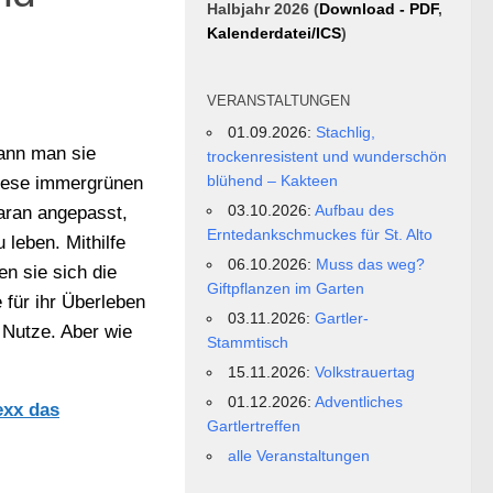
Halbjahr 2026 (
Download - PDF
,
Kalenderdatei/ICS
)
VERANSTALTUNGEN
01.09.2026:
Stachlig,
ann man sie
trockenresistent und wunderschön
blühend – Kakteen
Diese immergrünen
03.10.2026:
Aufbau des
daran angepasst,
Erntedankschmuckes für St. Alto
 leben. Mithilfe
06.10.2026:
Muss das weg?
en sie sich die
Giftpflanzen im Garten
 für ihr Überleben
03.11.2026:
Gartler-
 Nutze. Aber wie
Stammtisch
15.11.2026:
Volkstrauertag
01.12.2026:
Adventliches
exx das
Gartlertreffen
alle Veranstaltungen