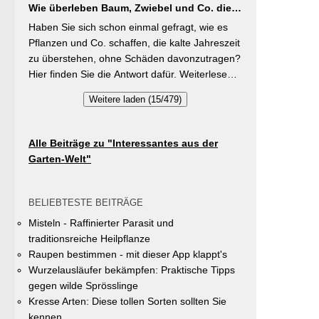
Buschbohnen eine moderierte Düngung
Wie überleben Baum, Zwiebel und Co. die
gleichzeitig durch die Entsiegelung von
während der Wachstumsphase. Besonderes
kalte Jahreszeit?
Privatflächen einen aktiven Beitrag zur
Haben Sie sich schon einmal gefragt, wie es
Detail: Bohnen gehen Symbiosen mit
Verbesserung des Ortsklimas zu leisten.
Pflanzen und Co. schaffen, die kalte Jahreszeit
Knöllchenbakterien ein, die Stickstoff aus der
Warum? Entsiegelte Flächen helfen… Hitze zu
zu überstehen, ohne Schäden davonzutragen?
Luft binden – Vorfrucht-Wirkung für das
reduzieren Regenwasser besser zu speichern
Hier finden Sie die Antwort dafür. Weiterlesen
nächste Gartenjahr.
und das Wohnumfeld insgesamt lebenswerter
bei „GartenTipps“
Weitere laden (15/479)
zu gestalten. Insgesamt drei Gärten werden
prämiert. Insgesamt drei gleichwertige Sieger
werden durch eine Expertenjury, bestehend
Alle Beiträge zu "Interessantes aus der
aus Vertretern der Gemeinde Unterhaching
Garten-Welt"
sowie des Gartenbauvereins Unterhaching
ausgewählt und prämiert. Zu gewinnen gibt es
jeweils einen Gutschein von Pflanzen-Kölle
BELIEBTESTE BEITRÄGE
Gartencenter im Wert von 250 Euro, ein
Misteln - Raffinierter Parasit und
Insektenhotel und eine Urkunde. Die
traditionsreiche Heilpflanze
Teilnahmebedingungen, Bewertungskriterien
Raupen bestimmen - mit dieser App klappt's
und das Anmeldeformular siehe auf den Seiten
Wurzelausläufer bekämpfen: Praktische Tipps
der Gemeinde Unterhaching (Termin
gegen wilde Sprösslinge
abgelaufen).
Kresse Arten: Diese tollen Sorten sollten Sie
kennen