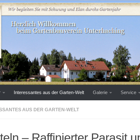
r
Interessantes aus der Garten-Welt
Galerie
Service
SSANTES AUS DER GARTEN-WELT
teln – Raffinierter Parasit 