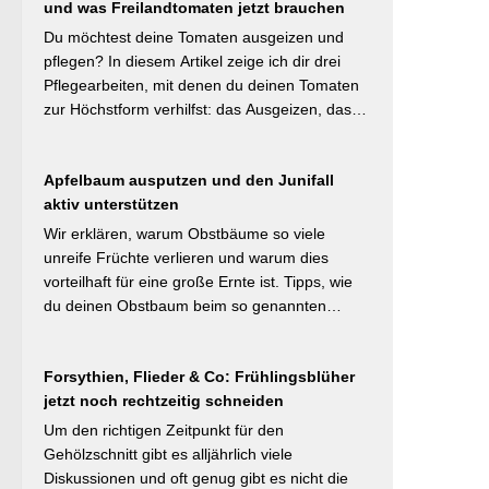
und was Freilandtomaten jetzt brauchen
Schicht das Bodenleben an, im Frühsommer
schützt sie vor Austrocknung. Die ideale
Du möchtest deine Tomaten ausgeizen und
Schichtdicke liegt bei 5–10 cm, immer mit
pflegen? In diesem Artikel zeige ich dir drei
Abstand zum Pflanzenstamm, um Fäulnis zu
Pflegearbeiten, mit denen du deinen Tomaten
vermeiden. Besonders wertvoll: Häufige Fehler
zur Höchstform verhilfst: das Ausgeizen, das
wie zu dicke Schichten oder die Verwendung
Entblättern und das Hochbinden. Alle drei
von frischem Rasenschnitt als alleiniges
Aufgaben kosten dich weniger als eine Minute
Material werden klar benannt. [Thema-Tag:
Apfelbaum ausputzen und den Junifall
pro Woche und Tomatenpflanze, sorgen aber
#Bodenpflege #Mulchen
aktiv unterstützen
dafür, dass du mehr und größere Früchte
#BiologischerGartenbau]
erntest und der gefürchteten Tomatenkrankheit
Wir erklären, warum Obstbäume so viele
Braunfäule vorbeugst. Weiterlesen bei
unreife Früchte verlieren und warum dies
Wurzelwerk – Gartenwissen von Profis
vorteilhaft für eine große Ernte ist. Tipps, wie
Kurzfassung: Ein bildreich illustrierter Praxis-
du deinen Obstbaum beim so genannten
Leitfaden: Das Ausgeizen beginnt direkt nach
Junifruchtfall unterstützt. Weiterlesen bei
dem Auspflanzen und sollte wöchentlich
freudengarten.de Kurzfassung: Spätestens
wiederholt werden. Geiztriebe morgens
Forsythien, Flieder & Co: Frühlingsblüher
jetzt – vor dem natürlichen Junifall in 3–4
entfernen, damit Wunden rasch abtrocknen.
jetzt noch rechtzeitig schneiden
Wochen – sollten überzählige Früchte manuell
Das Anbinden des Haupttriebs an Stäbe oder
ausgedünnt werden. Der Artikel erklärt: Nur 4–
Um den richtigen Zeitpunkt für den
Schnüren verhindert Windschäden. Für
5 % der Blüten werden zu Früchten, ein
Gehölzschnitt gibt es alljährlich viele
erfahrene Gärtner besonders interessant: Der
rechtzeitiges Eingreifen vor dem Junifall beugt
Diskussionen und oft genug gibt es nicht die