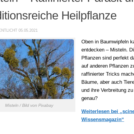
ditionsreiche Heilpflanze
ENTLICHT
05.05.2021
Oben in Baumwipfeln k
entdecken – Misteln. 
Pflanzen sind perfekt 
auf anderen Pflanzen zu
raffinierter Tricks mach
Bäume, aber auch Tiere
und ihre Verbreitung zu
genau?
Misteln / Bild von Pixabay
Weiterlesen bei „scin
Wissensmagazin“