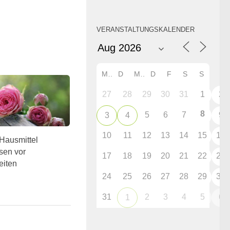
VERANSTALTUNGSKALENDER
M
D
M
D
F
S
S
27
28
29
30
31
1
2
8
5
6
7
9
3
4
10
11
12
13
14
15
16
Hausmittel
sen vor
17
18
19
20
21
22
23
eiten
24
25
26
27
28
29
30
31
2
3
4
5
6
1