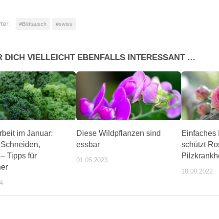
ter:
#Bildtausch
#swiss
R DICH VIELLEICHT EBENFALLS INTERESSANT …
beit im Januar:
Diese Wildpflanzen sind
Einfaches 
 Schneiden,
essbar
schützt Ro
– Tipps für
Pilzkrankh
01.05.2023
ner
18.08.2022
4
ente/wochentipps/399184/index.php