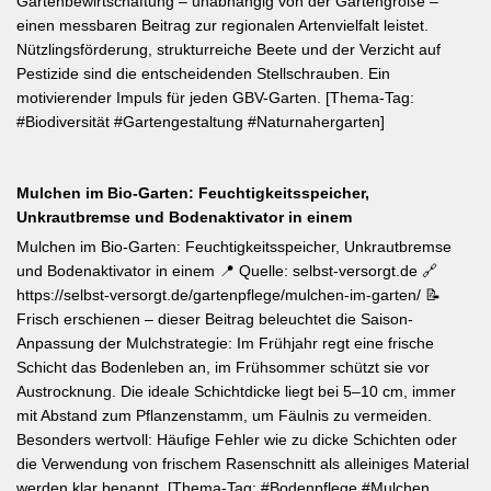
Gartenbewirtschaftung – unabhängig von der Gartengröße –
einen messbaren Beitrag zur regionalen Artenvielfalt leistet.
Nützlingsförderung, strukturreiche Beete und der Verzicht auf
Pestizide sind die entscheidenden Stellschrauben. Ein
motivierender Impuls für jeden GBV-Garten. [Thema-Tag:
#Biodiversität #Gartengestaltung #Naturnahergarten]
Mulchen im Bio-Garten: Feuchtigkeitsspeicher,
Unkrautbremse und Bodenaktivator in einem
Mulchen im Bio-Garten: Feuchtigkeitsspeicher, Unkrautbremse
und Bodenaktivator in einem 📍 Quelle: selbst-versorgt.de 🔗
https://selbst-versorgt.de/gartenpflege/mulchen-im-garten/ 📝
Frisch erschienen – dieser Beitrag beleuchtet die Saison-
Anpassung der Mulchstrategie: Im Frühjahr regt eine frische
Schicht das Bodenleben an, im Frühsommer schützt sie vor
Austrocknung. Die ideale Schichtdicke liegt bei 5–10 cm, immer
mit Abstand zum Pflanzenstamm, um Fäulnis zu vermeiden.
Besonders wertvoll: Häufige Fehler wie zu dicke Schichten oder
die Verwendung von frischem Rasenschnitt als alleiniges Material
werden klar benannt. [Thema-Tag: #Bodenpflege #Mulchen