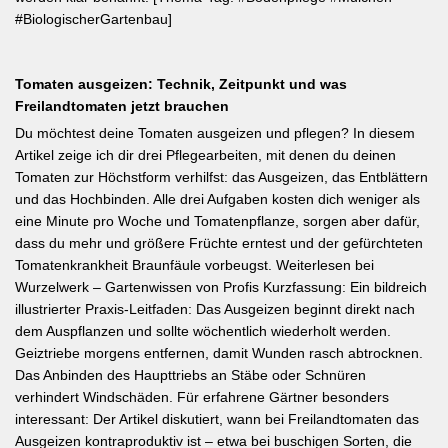
#BiologischerGartenbau]
Tomaten ausgeizen: Technik, Zeitpunkt und was
Freilandtomaten jetzt brauchen
Du möchtest deine Tomaten ausgeizen und pflegen? In diesem
Artikel zeige ich dir drei Pflegearbeiten, mit denen du deinen
Tomaten zur Höchstform verhilfst: das Ausgeizen, das Entblättern
und das Hochbinden. Alle drei Aufgaben kosten dich weniger als
eine Minute pro Woche und Tomatenpflanze, sorgen aber dafür,
dass du mehr und größere Früchte erntest und der gefürchteten
Tomatenkrankheit Braunfäule vorbeugst. Weiterlesen bei
Wurzelwerk – Gartenwissen von Profis Kurzfassung: Ein bildreich
illustrierter Praxis-Leitfaden: Das Ausgeizen beginnt direkt nach
dem Auspflanzen und sollte wöchentlich wiederholt werden.
Geiztriebe morgens entfernen, damit Wunden rasch abtrocknen.
Das Anbinden des Haupttriebs an Stäbe oder Schnüren
verhindert Windschäden. Für erfahrene Gärtner besonders
interessant: Der Artikel diskutiert, wann bei Freilandtomaten das
Ausgeizen kontraproduktiv ist – etwa bei buschigen Sorten, die