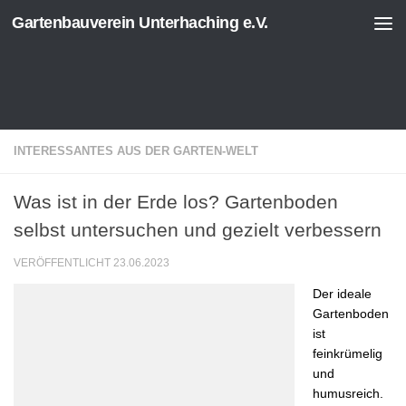
Gartenbauverein Unterhaching e.V.
Zum Inhalt springen
INTERESSANTES AUS DER GARTEN-WELT
Was ist in der Erde los? Gartenboden
selbst untersuchen und gezielt verbessern
VERÖFFENTLICHT
23.06.2023
Der ideale
Gartenboden
ist
feinkrümelig
und
humusreich.