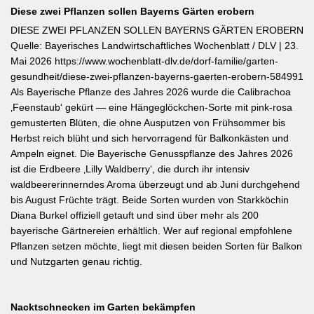
Diese zwei Pflanzen sollen Bayerns Gärten erobern
DIESE ZWEI PFLANZEN SOLLEN BAYERNS GÄRTEN EROBERN
Quelle: Bayerisches Landwirtschaftliches Wochenblatt / DLV | 23.
Mai 2026 https://www.wochenblatt-dlv.de/dorf-familie/garten-
gesundheit/diese-zwei-pflanzen-bayerns-gaerten-erobern-584991
Als Bayerische Pflanze des Jahres 2026 wurde die Calibrachoa
‚Feenstaub‘ gekürt — eine Hängeglöckchen-Sorte mit pink-rosa
gemusterten Blüten, die ohne Ausputzen von Frühsommer bis
Herbst reich blüht und sich hervorragend für Balkonkästen und
Ampeln eignet. Die Bayerische Genusspflanze des Jahres 2026
ist die Erdbeere ‚Lilly Waldberry‘, die durch ihr intensiv
waldbeererinnerndes Aroma überzeugt und ab Juni durchgehend
bis August Früchte trägt. Beide Sorten wurden von Starkköchin
Diana Burkel offiziell getauft und sind über mehr als 200
bayerische Gärtnereien erhältlich. Wer auf regional empfohlene
Pflanzen setzen möchte, liegt mit diesen beiden Sorten für Balkon
und Nutzgarten genau richtig.
Nacktschnecken im Garten bekämpfen