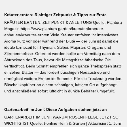
Kräuter ernten: Richtiger Zeitpunkt & Tipps zur Ernte
KRÄUTER ERNTEN: ZEITPUNKT & ANLEITUNG Quelle: Plantura
Magazin https://www.plantura.garden/kraeuter/kraeuter-
anbauen/kraeuter-ernten Viele Kräuter entfalten ihr intensivstes
Aroma kurz vor oder während der Blüte — der Juni ist damit die
ideale Erntezeit für Thymian, Salbei, Majoran, Oregano und
Zitronenmelisse. Geerntet werden sollte am Vormittag nach dem
Abtrocknen des Taus, bevor die Mittagshitze ätherische Öle
verflüchtigt. Beim Schnitt empfehlen sich ganze Triebspitzen statt
einzelner Blätter — das fördert buschigen Neuaustrieb und
ermöglicht weitere Ernten im Sommer. Für die Trocknung werden
Büschel kopfüber an einem schattigen, luftigen Ort aufgehängt
und anschließend sofort luftdicht in dunkle Behälter umgefüllt.
Gartenarbeit im Juni: Diese Aufgaben stehen jetzt an
GARTENARBEIT IM JUNI: WARUM ROSENPFLEGE JETZT SO
WICHTIG IST Quelle: t-online Heim & Garten | Aktualisiert 1. Juni