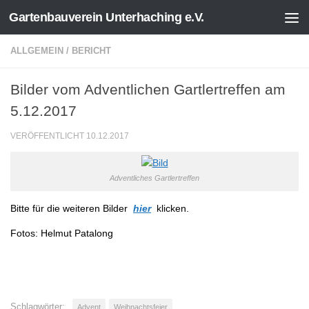
Gartenbauverein Unterhaching e.V.
Zum Inhalt springen
ALLGEMEIN
/
BERICHT
Bilder vom Adventlichen Gartlertreffen am
5.12.2017
VERÖFFENTLICHT
10.12.2017
Adventliches Gartlertreffen
Bitte für die weiteren Bilder
hier
klicken.
Fotos: Helmut Patalong
Schlagwörter:
Advent
Weihnachtsfeier