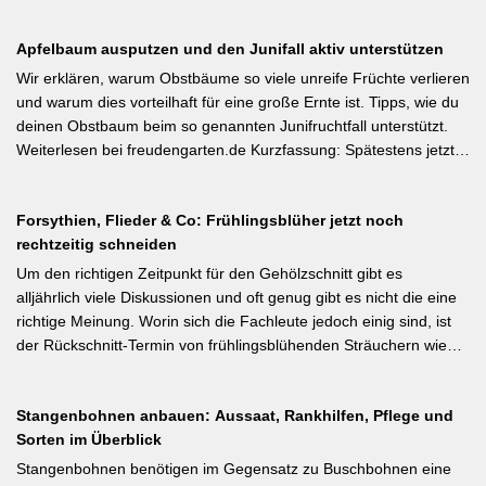
eine Minute pro Woche und Tomatenpflanze, sorgen aber dafür,
dass du mehr und größere Früchte erntest und der gefürchteten
Apfelbaum ausputzen und den Junifall aktiv unterstützen
Tomatenkrankheit Braunfäule vorbeugst. Weiterlesen bei
Wurzelwerk – Gartenwissen von Profis Kurzfassung: Ein bildreich
Wir erklären, warum Obstbäume so viele unreife Früchte verlieren
illustrierter Praxis-Leitfaden: Das Ausgeizen beginnt direkt nach
und warum dies vorteilhaft für eine große Ernte ist. Tipps, wie du
dem Auspflanzen und sollte wöchentlich wiederholt werden.
deinen Obstbaum beim so genannten Junifruchtfall unterstützt.
Geiztriebe morgens entfernen, damit Wunden rasch abtrocknen.
Weiterlesen bei freudengarten.de Kurzfassung: Spätestens jetzt –
Das Anbinden des Haupttriebs an Stäbe oder Schnüren
vor dem natürlichen Junifall in 3–4 Wochen – sollten überzählige
verhindert Windschäden. Für erfahrene Gärtner besonders
Früchte manuell ausgedünnt werden. Der Artikel erklärt: Nur 4–5
interessant: Der Artikel diskutiert, wann bei Freilandtomaten das
Forsythien, Flieder & Co: Frühlingsblüher jetzt noch
% der Blüten werden zu Früchten, ein rechtzeitiges Eingreifen vor
Ausgeizen kontraproduktiv ist – etwa bei buschigen Sorten, die
rechtzeitig schneiden
dem Junifall beugt der Alternanz (Abwechslung von
von Seitentrieben profitieren.
Ertragsjahren) vor. Für Äpfel und Birnen gilt: max. zwei kräftige
Um den richtigen Zeitpunkt für den Gehölzschnitt gibt es
Früchte pro Fruchtbüschel, Abstand mindestens eine Handbreit.
alljährlich viele Diskussionen und oft genug gibt es nicht die eine
Früchte in Schattenzonen vollständig entfernen.
richtige Meinung. Worin sich die Fachleute jedoch einig sind, ist
der Rückschnitt-Termin von frühlingsblühenden Sträuchern wie
Forsythie, Ranunkelstrauch und Flieder. Weiterlesen bei
gartenpraxis.de Kurzfassung: Frühlingsblüher wie Forsythie,
Stangenbohnen anbauen: Aussaat, Rankhilfen, Pflege und
Flieder und Zierkirsche bilden ihre Blütenknospen für das nächste
Sorten im Überblick
Jahr im Sommer. Der Schnitt direkt nach der Blüte (bei Flieder:
sofort nach dem Verblühen!) ist die letzte Chance – wer jetzt noch
Stangenbohnen benötigen im Gegensatz zu Buschbohnen eine