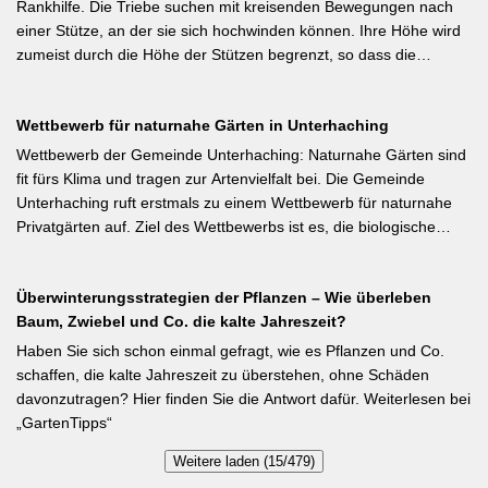
nicht geschnitten hat, sollte spätestens in den nächsten zwei
Rankhilfe. Die Triebe suchen mit kreisenden Bewegungen nach
Wochen ran. Das Grundprinzip: Überflüssige alte Triebe
einer Stütze, an der sie sich hochwinden können. Ihre Höhe wird
bodennah entfernen, damit das neue Holz ausreifen kann.
zumeist durch die Höhe der Stützen begrenzt, so dass die
Pflanzen auch noch geerntet werden können. Eine durch ihre
tiefroten Blüten besondere Stangenbohne ist die Feuerbohne.
Wettbewerb für naturnahe Gärten in Unterhaching
Weiterlesen bei meine-ernte.de Kurzfassung: Bis Mitte Juni ist die
Aussaat von Stangenbohnen direkt ins Freiland noch problemlos
Wettbewerb der Gemeinde Unterhaching: Naturnahe Gärten sind
möglich. Samen über Nacht wässern, 5–6 cm tief setzen,
fit fürs Klima und tragen zur Artenvielfalt bei. Die Gemeinde
Pflanzabstand 50 cm. Als Mittelzehrer brauchen Stangenbohnen
Unterhaching ruft erstmals zu einem Wettbewerb für naturnahe
im Gegensatz zu Buschbohnen eine moderierte Düngung
Privatgärten auf. Ziel des Wettbewerbs ist es, die biologische
während der Wachstumsphase. Besonderes Detail: Bohnen
Vielfalt im Gemeindegebiet zu fördern und gleichzeitig durch die
gehen Symbiosen mit Knöllchenbakterien ein, die Stickstoff aus
Entsiegelung von Privatflächen einen aktiven Beitrag zur
der Luft binden – Vorfrucht-Wirkung für das nächste Gartenjahr.
Überwinterungsstrategien der Pflanzen – Wie überleben
Verbesserung des Ortsklimas zu leisten. Warum? Entsiegelte
Baum, Zwiebel und Co. die kalte Jahreszeit?
Flächen helfen… Hitze zu reduzieren Regenwasser besser zu
speichern und das Wohnumfeld insgesamt lebenswerter zu
Haben Sie sich schon einmal gefragt, wie es Pflanzen und Co.
gestalten. Insgesamt drei Gärten werden prämiert. Insgesamt drei
schaffen, die kalte Jahreszeit zu überstehen, ohne Schäden
gleichwertige Sieger werden durch eine Expertenjury, bestehend
davonzutragen? Hier finden Sie die Antwort dafür. Weiterlesen bei
aus Vertretern der Gemeinde Unterhaching sowie des
„GartenTipps“
Gartenbauvereins Unterhaching ausgewählt und prämiert. Zu
Weitere laden (15/479)
gewinnen gibt es jeweils einen Gutschein von Pflanzen-Kölle