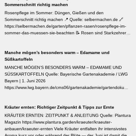
Pflanzen setzen möchte, liegt mit diesen beiden Sorten für Balkon
Sommerschnitt richtig machen
und Nutzgarten genau richtig.
Rosenpflege im Sommer: Düngen, Gießen und den
Sommerschnitt richtig machen 📍 Quelle: selbermachen.de 🔗
https://selbermachen.de/garten/pflanzen-rasen/rosenpflege-im-
sommer-das-muessen-sie-beachten 📝 Rosen sind Starkzehrer –
jetzt nach der ersten Blüte brauchen sie organischen Dünger
(Kompost, Hornspäne, Brennnesseljauche). Die Düngung sollte
Manche mögen’s besonders warm – Edamame und
bis Mitte Juli abgeschlossen sein, damit sich die Pflanzen auf die
Süßkartoffeln
Überwinterung vorbereiten können. Der entscheidende Tipp für
öfterblühende Sorten: Verwelkte Blüten mit 2–3 Blattstielpaaren
MANCHE MÖGEN’S BESONDERS WARM – EDAMAME UND
darunter sofort abschneiden – das regt neue Knospen an und
SÜSSKARTOFFELN Quelle: Bayerische Gartenakademie / LWG
verlängert die Blütezeit erheblich. [Thema-Tag: #Rosenpflege
Bayern | 1. Juni 2026
#Pflanzenpflege #Gehölze]
https://www.lwg.bayern.de/cms06/gartenakademie/gartendokumente
Edamame und Süßkartoffeln zählen zu den wärmeliebendsten
Gemüsearten und dürfen erst bei ausreichend warmem Boden
Kräuter ernten: Richtiger Zeitpunkt & Tipps zur Ernte
ins Freiland. Edamame (Garten-Soja) kann direkt gesät oder
vorgezogen werden; Staffelsaaten sind bis Anfang Juli möglich,
KRÄUTER ERNTEN: ZEITPUNKT & ANLEITUNG Quelle: Plantura
die Ernte beginnt ab August. Süßkartoffeln sind ausschließlich als
Magazin https://www.plantura.garden/kraeuter/kraeuter-
Jungpflanzen erhältlich und benötigen Wärme, Sonne und einen
anbauen/kraeuter-ernten Viele Kräuter entfalten ihr intensivstes
tiefen, durchlässigen Boden. Frisch geerntete Knollen müssen
Aroma kurz vor oder während der Blüte — der Juni ist damit die