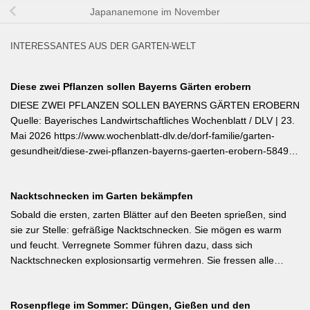
Japananemone im November
INTERESSANTES AUS DER GARTEN-WELT
Diese zwei Pflanzen sollen Bayerns Gärten erobern
DIESE ZWEI PFLANZEN SOLLEN BAYERNS GÄRTEN EROBERN
Quelle: Bayerisches Landwirtschaftliches Wochenblatt / DLV | 23.
Mai 2026 https://www.wochenblatt-dlv.de/dorf-familie/garten-
gesundheit/diese-zwei-pflanzen-bayerns-gaerten-erobern-584991
Als Bayerische Pflanze des Jahres 2026 wurde die Calibrachoa
‚Feenstaub‘ gekürt — eine Hängeglöckchen-Sorte mit pink-rosa
Nacktschnecken im Garten bekämpfen
gemusterten Blüten, die ohne Ausputzen von Frühsommer bis
Herbst reich blüht und sich hervorragend für Balkonkästen und
Sobald die ersten, zarten Blätter auf den Beeten sprießen, sind
Ampeln eignet. Die Bayerische Genusspflanze des Jahres 2026
sie zur Stelle: gefräßige Nacktschnecken. Sie mögen es warm
ist die Erdbeere ‚Lilly Waldberry‘, die durch ihr intensiv
und feucht. Verregnete Sommer führen dazu, dass sich
waldbeererinnerndes Aroma überzeugt und ab Juni durchgehend
Nacktschnecken explosionsartig vermehren. Sie fressen alle
bis August Früchte trägt. Beide Sorten wurden von Starkköchin
jungen Triebe von Stauden, Gemüse und Salat oder auch
Diana Burkel offiziell getauft und sind über mehr als 200
Blumen. Was Sie gegen die Schädlinge tun können, lesen Sie
bayerische Gärtnereien erhältlich. Wer auf regional empfohlene
Rosenpflege im Sommer: Düngen, Gießen und den
hier. Weiterlesen bei MDR-Garten