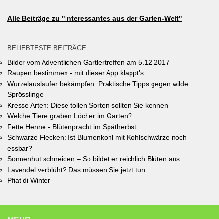
Gartencenter im Wert von 250 Euro, ein Insektenhotel und eine
Urkunde. Die Teilnahmebedingungen, Bewertungskriterien und
Alle Beiträge zu "Interessantes aus der Garten-Welt"
das Anmeldeformular siehe auf den Seiten der Gemeinde
Unterhaching (Termin abgelaufen).
BELIEBTESTE BEITRÄGE
Bilder vom Adventlichen Gartlertreffen am 5.12.2017
Raupen bestimmen - mit dieser App klappt's
Wurzelausläufer bekämpfen: Praktische Tipps gegen wilde
Sprösslinge
Kresse Arten: Diese tollen Sorten sollten Sie kennen
Welche Tiere graben Löcher im Garten?
Fette Henne - Blütenpracht im Spätherbst
Schwarze Flecken: Ist Blumenkohl mit Kohlschwärze noch
essbar?
Sonnenhut schneiden – So bildet er reichlich Blüten aus
Lavendel verblüht? Das müssen Sie jetzt tun
Pfiat di Winter