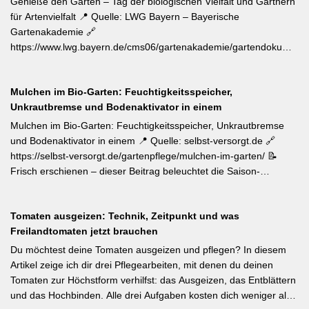
Genieße den Garten – Tag der biologischen Vielfalt und Gärtnern
verursachen. Gegenmaßnahmen: Leimringe ab Herbst, gezielter
für Artenvielfalt 📍 Quelle: LWG Bayern – Bayerische
Meisen-Förderung und – falls nötig – biologische
Gartenakademie 🔗
Pflanzenschutzmittel. [Thema-Tag: #Schädlingsbekämpfung
https://www.lwg.bayern.de/cms06/gartenakademie/gartendokumente
#Obstbaumschnitt #Pflanzenschutz]
📝 Zum Internationalen Tag der biologischen Vielfalt (22. Mai)
erinnert die LWG Bayern daran, dass naturnahe
Mulchen im Bio-Garten: Feuchtigkeitsspeicher,
Gartenbewirtschaftung – unabhängig von der Gartengröße –
Unkrautbremse und Bodenaktivator in einem
einen messbaren Beitrag zur regionalen Artenvielfalt leistet.
Nützlingsförderung, strukturreiche Beete und der Verzicht auf
Mulchen im Bio-Garten: Feuchtigkeitsspeicher, Unkrautbremse
Pestizide sind die entscheidenden Stellschrauben. Ein
und Bodenaktivator in einem 📍 Quelle: selbst-versorgt.de 🔗
motivierender Impuls für jeden GBV-Garten. [Thema-Tag:
https://selbst-versorgt.de/gartenpflege/mulchen-im-garten/ 📝
#Biodiversität #Gartengestaltung #Naturnahergarten]
Frisch erschienen – dieser Beitrag beleuchtet die Saison-
Anpassung der Mulchstrategie: Im Frühjahr regt eine frische
Schicht das Bodenleben an, im Frühsommer schützt sie vor
Tomaten ausgeizen: Technik, Zeitpunkt und was
Austrocknung. Die ideale Schichtdicke liegt bei 5–10 cm, immer
Freilandtomaten jetzt brauchen
mit Abstand zum Pflanzenstamm, um Fäulnis zu vermeiden.
Besonders wertvoll: Häufige Fehler wie zu dicke Schichten oder
Du möchtest deine Tomaten ausgeizen und pflegen? In diesem
die Verwendung von frischem Rasenschnitt als alleiniges Material
Artikel zeige ich dir drei Pflegearbeiten, mit denen du deinen
werden klar benannt. [Thema-Tag: #Bodenpflege #Mulchen
Tomaten zur Höchstform verhilfst: das Ausgeizen, das Entblättern
#BiologischerGartenbau]
und das Hochbinden. Alle drei Aufgaben kosten dich weniger als