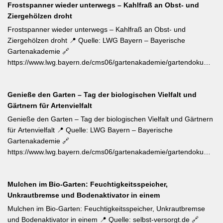
Frostspanner wieder unterwegs – Kahlfraß an Obst- und
dem Boden — konsequent entfernt werden, da sie die veredelte
Ziergehölzen droht
Sorte verdrängen. Kletterrosen wie ‚Sympathie‘ müssen neues
Riebtentrieb durch Anbinden in die gewünschte Richtung geleitet
Frostspanner wieder unterwegs – Kahlfraß an Obst- und
werden. Ab Ende Juni ist die Hochblüte zudem die beste Zeit für
Ziergehölzen droht 📍 Quelle: LWG Bayern – Bayerische
Veredelungen: robuste Sorten lassen sich jetzt mit jungen
Gartenakademie 🔗
Unterlagen zusammenbringen. Eine schnell wirkende
https://www.lwg.bayern.de/cms06/gartenakademie/gartendokumente
Stickstoffgabe nach der Hauptblüte sowie das regelmäßige
📝 Der aktuelle Wochentipp der LWG Bayern warnt vor einem
Entfernen verblühter Triebe fördern die zweite Blühwelle im
erhöhten Aufkommen von Frostspanner-Raupen an
Spätsommer.
Genieße den Garten – Tag der biologischen Vielfalt und
Apfelbäumen, Rosen, Ahorn und Hartriegel. Die charakteristisch
Gärtnern für Artenvielfalt
„katzenbuckelnd“ krabbelenden Larven des Kleinen und Großen
Frostspanners können bei Massenbefall kahlen Fraß
Genieße den Garten – Tag der biologischen Vielfalt und Gärtnern
verursachen. Gegenmaßnahmen: Leimringe ab Herbst, gezielter
für Artenvielfalt 📍 Quelle: LWG Bayern – Bayerische
Meisen-Förderung und – falls nötig – biologische
Gartenakademie 🔗
Pflanzenschutzmittel. [Thema-Tag: #Schädlingsbekämpfung
https://www.lwg.bayern.de/cms06/gartenakademie/gartendokumente
#Obstbaumschnitt #Pflanzenschutz]
📝 Zum Internationalen Tag der biologischen Vielfalt (22. Mai)
erinnert die LWG Bayern daran, dass naturnahe
Mulchen im Bio-Garten: Feuchtigkeitsspeicher,
Gartenbewirtschaftung – unabhängig von der Gartengröße –
Unkrautbremse und Bodenaktivator in einem
einen messbaren Beitrag zur regionalen Artenvielfalt leistet.
Nützlingsförderung, strukturreiche Beete und der Verzicht auf
Mulchen im Bio-Garten: Feuchtigkeitsspeicher, Unkrautbremse
Pestizide sind die entscheidenden Stellschrauben. Ein
und Bodenaktivator in einem 📍 Quelle: selbst-versorgt.de 🔗