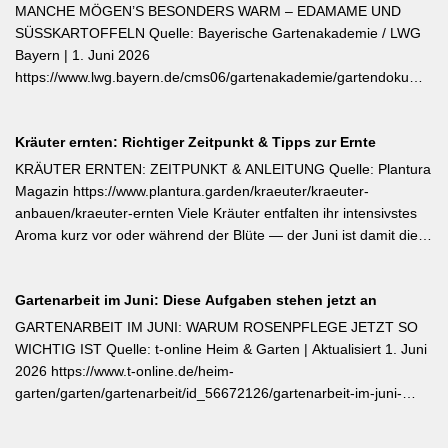
öfterblühende Sorten: Verwelkte Blüten mit 2–3 Blattstielpaaren
MANCHE MÖGEN’S BESONDERS WARM – EDAMAME UND
darunter sofort abschneiden – das regt neue Knospen an und
SÜSSKARTOFFELN Quelle: Bayerische Gartenakademie / LWG
verlängert die Blütezeit erheblich. [Thema-Tag: #Rosenpflege
Bayern | 1. Juni 2026
#Pflanzenpflege #Gehölze]
https://www.lwg.bayern.de/cms06/gartenakademie/gartendokumente
Edamame und Süßkartoffeln zählen zu den wärmeliebendsten
Gemüsearten und dürfen erst bei ausreichend warmem Boden
Kräuter ernten: Richtiger Zeitpunkt & Tipps zur Ernte
ins Freiland. Edamame (Garten-Soja) kann direkt gesät oder
vorgezogen werden; Staffelsaaten sind bis Anfang Juli möglich,
KRÄUTER ERNTEN: ZEITPUNKT & ANLEITUNG Quelle: Plantura
die Ernte beginnt ab August. Süßkartoffeln sind ausschließlich als
Magazin https://www.plantura.garden/kraeuter/kraeuter-
Jungpflanzen erhältlich und benötigen Wärme, Sonne und einen
anbauen/kraeuter-ernten Viele Kräuter entfalten ihr intensivstes
tiefen, durchlässigen Boden. Frisch geerntete Knollen müssen
Aroma kurz vor oder während der Blüte — der Juni ist damit die
zwei Wochen bei rund 24 °C nachreifen, damit sich Stärke in
ideale Erntezeit für Thymian, Salbei, Majoran, Oregano und
Zucker umwandelt und die Schale aushärtet.
Zitronenmelisse. Geerntet werden sollte am Vormittag nach dem
Gartenarbeit im Juni: Diese Aufgaben stehen jetzt an
Abtrocknen des Taus, bevor die Mittagshitze ätherische Öle
verflüchtigt. Beim Schnitt empfehlen sich ganze Triebspitzen statt
GARTENARBEIT IM JUNI: WARUM ROSENPFLEGE JETZT SO
einzelner Blätter — das fördert buschigen Neuaustrieb und
WICHTIG IST Quelle: t-online Heim & Garten | Aktualisiert 1. Juni
ermöglicht weitere Ernten im Sommer. Für die Trocknung werden
2026 https://www.t-online.de/heim-
Büschel kopfüber an einem schattigen, luftigen Ort aufgehängt
garten/garten/gartenarbeit/id_56672126/gartenarbeit-im-juni-
und anschließend sofort luftdicht in dunkle Behälter umgefüllt.
warum-rosenpflege-jetzt-so-wichtig-ist.html Im Rosenmonat Juni
sollten Wildtriebe — erkennbar an kleinteiligen Blättern direkt aus