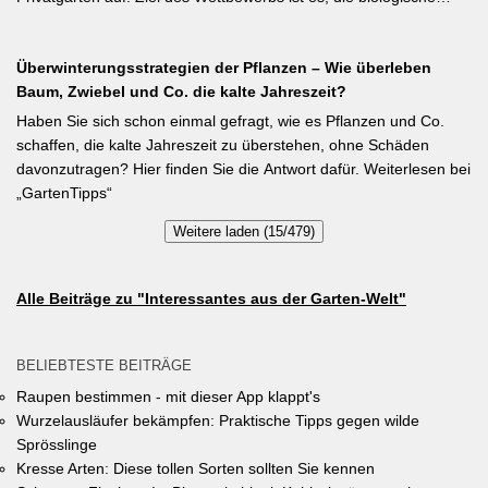
während der Wachstumsphase. Besonderes Detail: Bohnen
Vielfalt im Gemeindegebiet zu fördern und gleichzeitig durch die
gehen Symbiosen mit Knöllchenbakterien ein, die Stickstoff aus
Entsiegelung von Privatflächen einen aktiven Beitrag zur
der Luft binden – Vorfrucht-Wirkung für das nächste Gartenjahr.
Überwinterungsstrategien der Pflanzen – Wie überleben
Verbesserung des Ortsklimas zu leisten. Warum? Entsiegelte
Baum, Zwiebel und Co. die kalte Jahreszeit?
Flächen helfen… Hitze zu reduzieren Regenwasser besser zu
speichern und das Wohnumfeld insgesamt lebenswerter zu
Haben Sie sich schon einmal gefragt, wie es Pflanzen und Co.
gestalten. Insgesamt drei Gärten werden prämiert. Insgesamt drei
schaffen, die kalte Jahreszeit zu überstehen, ohne Schäden
gleichwertige Sieger werden durch eine Expertenjury, bestehend
davonzutragen? Hier finden Sie die Antwort dafür. Weiterlesen bei
aus Vertretern der Gemeinde Unterhaching sowie des
„GartenTipps“
Gartenbauvereins Unterhaching ausgewählt und prämiert. Zu
Weitere laden (15/479)
gewinnen gibt es jeweils einen Gutschein von Pflanzen-Kölle
Gartencenter im Wert von 250 Euro, ein Insektenhotel und eine
Urkunde. Die Teilnahmebedingungen, Bewertungskriterien und
Alle Beiträge zu "Interessantes aus der Garten-Welt"
das Anmeldeformular siehe auf den Seiten der Gemeinde
Unterhaching (Termin abgelaufen).
BELIEBTESTE BEITRÄGE
Raupen bestimmen - mit dieser App klappt's
Wurzelausläufer bekämpfen: Praktische Tipps gegen wilde
Sprösslinge
Kresse Arten: Diese tollen Sorten sollten Sie kennen