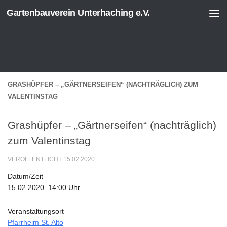
Gartenbauverein Unterhaching e.V.
Zum Inhalt springen
GRASHÜPFER – „GÄRTNERSEIFEN“ (NACHTRÄGLICH) ZUM
VALENTINSTAG
Grashüpfer – „Gärtnerseifen“ (nachträglich)
zum Valentinstag
VERÖFFENTLICHT
15.02.2020
Datum/Zeit
15.02.2020
14:00 Uhr
Veranstaltungsort
Pfarrheim St. Alto