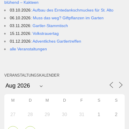
blühend – Kakteen
03.10.2026:
Aufbau des Erntedankschmuckes für St. Alto
06.10.2026:
Muss das weg? Giftpflanzen im Garten
03.11.2026:
Gartler-Stammtisch
15.11.2026:
Volkstrauertag
01.12.2026:
Adventliches Gartlertreffen
alle Veranstaltungen
VERANSTALTUNGSKALENDER
M
D
M
D
F
S
S
27
28
29
30
31
1
2