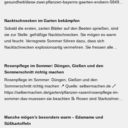
gesundheit/diese-zwei-pflanzen-bayerns-gaerten-erobern-584991
Als Bayerische Pflanze des Jahres 2026 wurde die Calibrachoa
‚Feenstaub‘ gekürt — eine Hängeglöckchen-Sorte mit pink-rosa
Nacktschnecken im Garten bekämpfen
gemusterten Blüten, die ohne Ausputzen von Frühsommer bis
Herbst reich blüht und sich hervorragend für Balkonkästen und
Sobald die ersten, zarten Blätter auf den Beeten sprießen, sind
Ampeln eignet. Die Bayerische Genusspflanze des Jahres 2026
sie zur Stelle: gefräßige Nacktschnecken. Sie mögen es warm
ist die Erdbeere ‚Lilly Waldberry‘, die durch ihr intensiv
und feucht. Verregnete Sommer führen dazu, dass sich
waldbeererinnerndes Aroma überzeugt und ab Juni durchgehend
Nacktschnecken explosionsartig vermehren. Sie fressen alle
bis August Früchte trägt. Beide Sorten wurden von Starkköchin
jungen Triebe von Stauden, Gemüse und Salat oder auch
Diana Burkel offiziell getauft und sind über mehr als 200
Blumen. Was Sie gegen die Schädlinge tun können, lesen Sie
bayerische Gärtnereien erhältlich. Wer auf regional empfohlene
Rosenpflege im Sommer: Düngen, Gießen und den
hier. Weiterlesen bei MDR-Garten
Pflanzen setzen möchte, liegt mit diesen beiden Sorten für Balkon
Sommerschnitt richtig machen
und Nutzgarten genau richtig.
Rosenpflege im Sommer: Düngen, Gießen und den
Sommerschnitt richtig machen 📍 Quelle: selbermachen.de 🔗
https://selbermachen.de/garten/pflanzen-rasen/rosenpflege-im-
sommer-das-muessen-sie-beachten 📝 Rosen sind Starkzehrer –
jetzt nach der ersten Blüte brauchen sie organischen Dünger
(Kompost, Hornspäne, Brennnesseljauche). Die Düngung sollte
Manche mögen’s besonders warm – Edamame und
bis Mitte Juli abgeschlossen sein, damit sich die Pflanzen auf die
Süßkartoffeln
Überwinterung vorbereiten können. Der entscheidende Tipp für