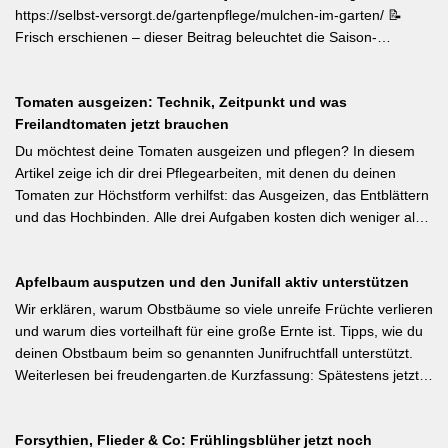
motivierender Impuls für jeden GBV-Garten. [Thema-Tag:
https://selbst-versorgt.de/gartenpflege/mulchen-im-garten/ 📝
#Biodiversität #Gartengestaltung #Naturnahergarten]
Frisch erschienen – dieser Beitrag beleuchtet die Saison-
Anpassung der Mulchstrategie: Im Frühjahr regt eine frische
Schicht das Bodenleben an, im Frühsommer schützt sie vor
Tomaten ausgeizen: Technik, Zeitpunkt und was
Austrocknung. Die ideale Schichtdicke liegt bei 5–10 cm, immer
Freilandtomaten jetzt brauchen
mit Abstand zum Pflanzenstamm, um Fäulnis zu vermeiden.
Besonders wertvoll: Häufige Fehler wie zu dicke Schichten oder
Du möchtest deine Tomaten ausgeizen und pflegen? In diesem
die Verwendung von frischem Rasenschnitt als alleiniges Material
Artikel zeige ich dir drei Pflegearbeiten, mit denen du deinen
werden klar benannt. [Thema-Tag: #Bodenpflege #Mulchen
Tomaten zur Höchstform verhilfst: das Ausgeizen, das Entblättern
#BiologischerGartenbau]
und das Hochbinden. Alle drei Aufgaben kosten dich weniger als
eine Minute pro Woche und Tomatenpflanze, sorgen aber dafür,
dass du mehr und größere Früchte erntest und der gefürchteten
Apfelbaum ausputzen und den Junifall aktiv unterstützen
Tomatenkrankheit Braunfäule vorbeugst. Weiterlesen bei
Wurzelwerk – Gartenwissen von Profis Kurzfassung: Ein bildreich
Wir erklären, warum Obstbäume so viele unreife Früchte verlieren
illustrierter Praxis-Leitfaden: Das Ausgeizen beginnt direkt nach
und warum dies vorteilhaft für eine große Ernte ist. Tipps, wie du
dem Auspflanzen und sollte wöchentlich wiederholt werden.
deinen Obstbaum beim so genannten Junifruchtfall unterstützt.
Geiztriebe morgens entfernen, damit Wunden rasch abtrocknen.
Weiterlesen bei freudengarten.de Kurzfassung: Spätestens jetzt –
Das Anbinden des Haupttriebs an Stäbe oder Schnüren
vor dem natürlichen Junifall in 3–4 Wochen – sollten überzählige
verhindert Windschäden. Für erfahrene Gärtner besonders
Früchte manuell ausgedünnt werden. Der Artikel erklärt: Nur 4–5
interessant: Der Artikel diskutiert, wann bei Freilandtomaten das
Forsythien, Flieder & Co: Frühlingsblüher jetzt noch
% der Blüten werden zu Früchten, ein rechtzeitiges Eingreifen vor