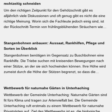
Ausgeizen kontraproduktiv ist – etwa bei buschigen Sorten, die
rechtzeitig schneiden
dem Junifall beugt der Alternanz (Abwechslung von
von Seitentrieben profitieren.
Ertragsjahren) vor. Für Äpfel und Birnen gilt: max. zwei kräftige
Um den richtigen Zeitpunkt für den Gehölzschnitt gibt es
Früchte pro Fruchtbüschel, Abstand mindestens eine Handbreit.
alljährlich viele Diskussionen und oft genug gibt es nicht die eine
Früchte in Schattenzonen vollständig entfernen.
richtige Meinung. Worin sich die Fachleute jedoch einig sind, ist
der Rückschnitt-Termin von frühlingsblühenden Sträuchern wie
Forsythie, Ranunkelstrauch und Flieder. Weiterlesen bei
gartenpraxis.de Kurzfassung: Frühlingsblüher wie Forsythie,
Stangenbohnen anbauen: Aussaat, Rankhilfen, Pflege und
Flieder und Zierkirsche bilden ihre Blütenknospen für das nächste
Sorten im Überblick
Jahr im Sommer. Der Schnitt direkt nach der Blüte (bei Flieder:
sofort nach dem Verblühen!) ist die letzte Chance – wer jetzt noch
Stangenbohnen benötigen im Gegensatz zu Buschbohnen eine
nicht geschnitten hat, sollte spätestens in den nächsten zwei
Rankhilfe. Die Triebe suchen mit kreisenden Bewegungen nach
Wochen ran. Das Grundprinzip: Überflüssige alte Triebe
einer Stütze, an der sie sich hochwinden können. Ihre Höhe wird
bodennah entfernen, damit das neue Holz ausreifen kann.
zumeist durch die Höhe der Stützen begrenzt, so dass die
Pflanzen auch noch geerntet werden können. Eine durch ihre
tiefroten Blüten besondere Stangenbohne ist die Feuerbohne.
Wettbewerb für naturnahe Gärten in Unterhaching
Weiterlesen bei meine-ernte.de Kurzfassung: Bis Mitte Juni ist die
Aussaat von Stangenbohnen direkt ins Freiland noch problemlos
Wettbewerb der Gemeinde Unterhaching: Naturnahe Gärten sind
möglich. Samen über Nacht wässern, 5–6 cm tief setzen,
fit fürs Klima und tragen zur Artenvielfalt bei. Die Gemeinde
Pflanzabstand 50 cm. Als Mittelzehrer brauchen Stangenbohnen
Unterhaching ruft erstmals zu einem Wettbewerb für naturnahe
im Gegensatz zu Buschbohnen eine moderierte Düngung
Privatgärten auf. Ziel des Wettbewerbs ist es, die biologische