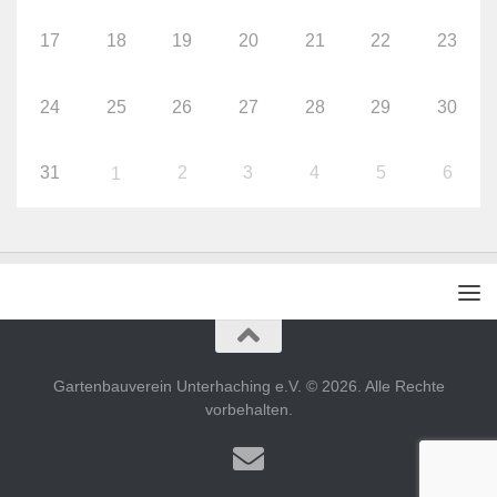
17
18
19
20
21
22
23
24
25
26
27
28
29
30
31
2
3
4
5
6
1
Gartenbauverein Unterhaching e.V. © 2026. Alle Rechte
vorbehalten.