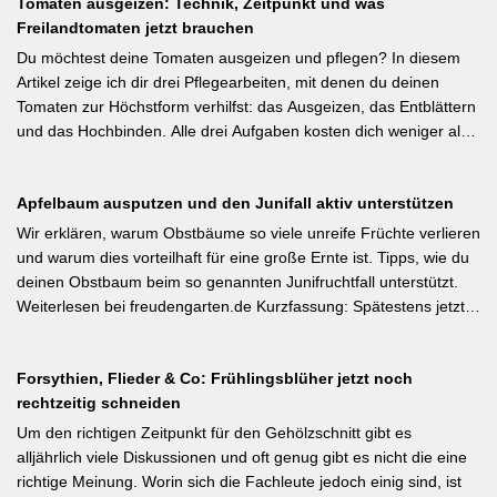
Tomaten ausgeizen: Technik, Zeitpunkt und was
Austrocknung. Die ideale Schichtdicke liegt bei 5–10 cm, immer
Freilandtomaten jetzt brauchen
mit Abstand zum Pflanzenstamm, um Fäulnis zu vermeiden.
Besonders wertvoll: Häufige Fehler wie zu dicke Schichten oder
Du möchtest deine Tomaten ausgeizen und pflegen? In diesem
die Verwendung von frischem Rasenschnitt als alleiniges Material
Artikel zeige ich dir drei Pflegearbeiten, mit denen du deinen
werden klar benannt. [Thema-Tag: #Bodenpflege #Mulchen
Tomaten zur Höchstform verhilfst: das Ausgeizen, das Entblättern
#BiologischerGartenbau]
und das Hochbinden. Alle drei Aufgaben kosten dich weniger als
eine Minute pro Woche und Tomatenpflanze, sorgen aber dafür,
dass du mehr und größere Früchte erntest und der gefürchteten
Apfelbaum ausputzen und den Junifall aktiv unterstützen
Tomatenkrankheit Braunfäule vorbeugst. Weiterlesen bei
Wurzelwerk – Gartenwissen von Profis Kurzfassung: Ein bildreich
Wir erklären, warum Obstbäume so viele unreife Früchte verlieren
illustrierter Praxis-Leitfaden: Das Ausgeizen beginnt direkt nach
und warum dies vorteilhaft für eine große Ernte ist. Tipps, wie du
dem Auspflanzen und sollte wöchentlich wiederholt werden.
deinen Obstbaum beim so genannten Junifruchtfall unterstützt.
Geiztriebe morgens entfernen, damit Wunden rasch abtrocknen.
Weiterlesen bei freudengarten.de Kurzfassung: Spätestens jetzt –
Das Anbinden des Haupttriebs an Stäbe oder Schnüren
vor dem natürlichen Junifall in 3–4 Wochen – sollten überzählige
verhindert Windschäden. Für erfahrene Gärtner besonders
Früchte manuell ausgedünnt werden. Der Artikel erklärt: Nur 4–5
interessant: Der Artikel diskutiert, wann bei Freilandtomaten das
Forsythien, Flieder & Co: Frühlingsblüher jetzt noch
% der Blüten werden zu Früchten, ein rechtzeitiges Eingreifen vor
Ausgeizen kontraproduktiv ist – etwa bei buschigen Sorten, die
rechtzeitig schneiden
dem Junifall beugt der Alternanz (Abwechslung von
von Seitentrieben profitieren.
Ertragsjahren) vor. Für Äpfel und Birnen gilt: max. zwei kräftige
Um den richtigen Zeitpunkt für den Gehölzschnitt gibt es
Früchte pro Fruchtbüschel, Abstand mindestens eine Handbreit.
alljährlich viele Diskussionen und oft genug gibt es nicht die eine
Früchte in Schattenzonen vollständig entfernen.
richtige Meinung. Worin sich die Fachleute jedoch einig sind, ist