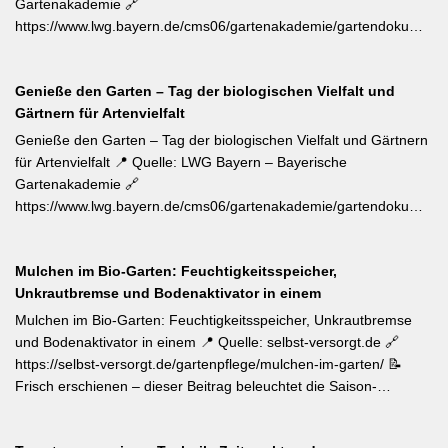
Gartenakademie 🔗
Unterlagen zusammenbringen. Eine schnell wirkende
https://www.lwg.bayern.de/cms06/gartenakademie/gartendokumente
Stickstoffgabe nach der Hauptblüte sowie das regelmäßige
📝 Der aktuelle Wochentipp der LWG Bayern warnt vor einem
Entfernen verblühter Triebe fördern die zweite Blühwelle im
erhöhten Aufkommen von Frostspanner-Raupen an
Spätsommer.
Genieße den Garten – Tag der biologischen Vielfalt und
Apfelbäumen, Rosen, Ahorn und Hartriegel. Die charakteristisch
Gärtnern für Artenvielfalt
„katzenbuckelnd“ krabbelenden Larven des Kleinen und Großen
Frostspanners können bei Massenbefall kahlen Fraß
Genieße den Garten – Tag der biologischen Vielfalt und Gärtnern
verursachen. Gegenmaßnahmen: Leimringe ab Herbst, gezielter
für Artenvielfalt 📍 Quelle: LWG Bayern – Bayerische
Meisen-Förderung und – falls nötig – biologische
Gartenakademie 🔗
Pflanzenschutzmittel. [Thema-Tag: #Schädlingsbekämpfung
https://www.lwg.bayern.de/cms06/gartenakademie/gartendokumente
#Obstbaumschnitt #Pflanzenschutz]
📝 Zum Internationalen Tag der biologischen Vielfalt (22. Mai)
erinnert die LWG Bayern daran, dass naturnahe
Mulchen im Bio-Garten: Feuchtigkeitsspeicher,
Gartenbewirtschaftung – unabhängig von der Gartengröße –
Unkrautbremse und Bodenaktivator in einem
einen messbaren Beitrag zur regionalen Artenvielfalt leistet.
Nützlingsförderung, strukturreiche Beete und der Verzicht auf
Mulchen im Bio-Garten: Feuchtigkeitsspeicher, Unkrautbremse
Pestizide sind die entscheidenden Stellschrauben. Ein
und Bodenaktivator in einem 📍 Quelle: selbst-versorgt.de 🔗
motivierender Impuls für jeden GBV-Garten. [Thema-Tag:
https://selbst-versorgt.de/gartenpflege/mulchen-im-garten/ 📝
#Biodiversität #Gartengestaltung #Naturnahergarten]
Frisch erschienen – dieser Beitrag beleuchtet die Saison-
Anpassung der Mulchstrategie: Im Frühjahr regt eine frische
Schicht das Bodenleben an, im Frühsommer schützt sie vor