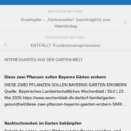
NÄCHSTER BEITRAG
Grashüpfer – „Gärtnerseifen“ (nachträglich) zum
Valentinstag
VORHERIGER BEITRAG
ENTFÄLLT: Fronleichnamsprozession
INTERESSANTES AUS DER GARTEN-WELT
Diese zwei Pflanzen sollen Bayerns Gärten erobern
DIESE ZWEI PFLANZEN SOLLEN BAYERNS GÄRTEN EROBERN
Quelle: Bayerisches Landwirtschaftliches Wochenblatt / DLV | 23.
Mai 2026 https://www.wochenblatt-dlv.de/dorf-familie/garten-
gesundheit/diese-zwei-pflanzen-bayerns-gaerten-erobern-584991
Als Bayerische Pflanze des Jahres 2026 wurde die Calibrachoa
‚Feenstaub‘ gekürt — eine Hängeglöckchen-Sorte mit pink-rosa
Nacktschnecken im Garten bekämpfen
gemusterten Blüten, die ohne Ausputzen von Frühsommer bis
Herbst reich blüht und sich hervorragend für Balkonkästen und
Sobald die ersten, zarten Blätter auf den Beeten sprießen, sind