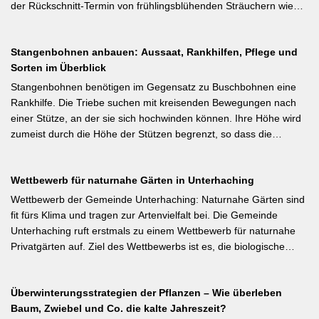
der Rückschnitt-Termin von frühlingsblühenden Sträuchern wie
Forsythie, Ranunkelstrauch und Flieder. Weiterlesen bei
gartenpraxis.de Kurzfassung: Frühlingsblüher wie Forsythie,
Stangenbohnen anbauen: Aussaat, Rankhilfen, Pflege und
Flieder und Zierkirsche bilden ihre Blütenknospen für das nächste
Sorten im Überblick
Jahr im Sommer. Der Schnitt direkt nach der Blüte (bei Flieder:
sofort nach dem Verblühen!) ist die letzte Chance – wer jetzt noch
Stangenbohnen benötigen im Gegensatz zu Buschbohnen eine
nicht geschnitten hat, sollte spätestens in den nächsten zwei
Rankhilfe. Die Triebe suchen mit kreisenden Bewegungen nach
Wochen ran. Das Grundprinzip: Überflüssige alte Triebe
einer Stütze, an der sie sich hochwinden können. Ihre Höhe wird
bodennah entfernen, damit das neue Holz ausreifen kann.
zumeist durch die Höhe der Stützen begrenzt, so dass die
Pflanzen auch noch geerntet werden können. Eine durch ihre
tiefroten Blüten besondere Stangenbohne ist die Feuerbohne.
Wettbewerb für naturnahe Gärten in Unterhaching
Weiterlesen bei meine-ernte.de Kurzfassung: Bis Mitte Juni ist die
Aussaat von Stangenbohnen direkt ins Freiland noch problemlos
Wettbewerb der Gemeinde Unterhaching: Naturnahe Gärten sind
möglich. Samen über Nacht wässern, 5–6 cm tief setzen,
fit fürs Klima und tragen zur Artenvielfalt bei. Die Gemeinde
Pflanzabstand 50 cm. Als Mittelzehrer brauchen Stangenbohnen
Unterhaching ruft erstmals zu einem Wettbewerb für naturnahe
im Gegensatz zu Buschbohnen eine moderierte Düngung
Privatgärten auf. Ziel des Wettbewerbs ist es, die biologische
während der Wachstumsphase. Besonderes Detail: Bohnen
Vielfalt im Gemeindegebiet zu fördern und gleichzeitig durch die
gehen Symbiosen mit Knöllchenbakterien ein, die Stickstoff aus
Entsiegelung von Privatflächen einen aktiven Beitrag zur
der Luft binden – Vorfrucht-Wirkung für das nächste Gartenjahr.
Überwinterungsstrategien der Pflanzen – Wie überleben
Verbesserung des Ortsklimas zu leisten. Warum? Entsiegelte
Baum, Zwiebel und Co. die kalte Jahreszeit?
Flächen helfen… Hitze zu reduzieren Regenwasser besser zu