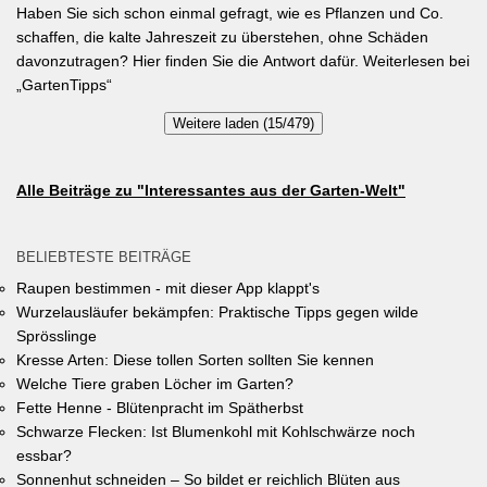
speichern und das Wohnumfeld insgesamt lebenswerter zu
Haben Sie sich schon einmal gefragt, wie es Pflanzen und Co.
gestalten. Insgesamt drei Gärten werden prämiert. Insgesamt drei
schaffen, die kalte Jahreszeit zu überstehen, ohne Schäden
gleichwertige Sieger werden durch eine Expertenjury, bestehend
davonzutragen? Hier finden Sie die Antwort dafür. Weiterlesen bei
aus Vertretern der Gemeinde Unterhaching sowie des
„GartenTipps“
Gartenbauvereins Unterhaching ausgewählt und prämiert. Zu
Weitere laden (15/479)
gewinnen gibt es jeweils einen Gutschein von Pflanzen-Kölle
Gartencenter im Wert von 250 Euro, ein Insektenhotel und eine
Urkunde. Die Teilnahmebedingungen, Bewertungskriterien und
Alle Beiträge zu "Interessantes aus der Garten-Welt"
das Anmeldeformular siehe auf den Seiten der Gemeinde
Unterhaching (Termin abgelaufen).
BELIEBTESTE BEITRÄGE
Raupen bestimmen - mit dieser App klappt's
Wurzelausläufer bekämpfen: Praktische Tipps gegen wilde
Sprösslinge
Kresse Arten: Diese tollen Sorten sollten Sie kennen
Welche Tiere graben Löcher im Garten?
Fette Henne - Blütenpracht im Spätherbst
Schwarze Flecken: Ist Blumenkohl mit Kohlschwärze noch
essbar?
Sonnenhut schneiden – So bildet er reichlich Blüten aus