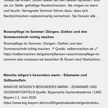
Ampeln eignet. Die Bayerische Genusspflanze des Jahres 2026
sie zur Stelle: gefräßige Nacktschnecken. Sie mögen es warm
ist die Erdbeere ‚Lilly Waldberry‘, die durch ihr intensiv
und feucht. Verregnete Sommer führen dazu, dass sich
waldbeererinnerndes Aroma überzeugt und ab Juni durchgehend
Nacktschnecken explosionsartig vermehren. Sie fressen alle
bis August Früchte trägt. Beide Sorten wurden von Starkköchin
jungen Triebe von Stauden, Gemüse und Salat oder auch
Diana Burkel offiziell getauft und sind über mehr als 200
Blumen. Was Sie gegen die Schädlinge tun können, lesen Sie
bayerische Gärtnereien erhältlich. Wer auf regional empfohlene
Rosenpflege im Sommer: Düngen, Gießen und den
hier. Weiterlesen bei MDR-Garten
Pflanzen setzen möchte, liegt mit diesen beiden Sorten für Balkon
Sommerschnitt richtig machen
und Nutzgarten genau richtig.
Rosenpflege im Sommer: Düngen, Gießen und den
Sommerschnitt richtig machen 📍 Quelle: selbermachen.de 🔗
https://selbermachen.de/garten/pflanzen-rasen/rosenpflege-im-
sommer-das-muessen-sie-beachten 📝 Rosen sind Starkzehrer –
jetzt nach der ersten Blüte brauchen sie organischen Dünger
(Kompost, Hornspäne, Brennnesseljauche). Die Düngung sollte
Manche mögen’s besonders warm – Edamame und
bis Mitte Juli abgeschlossen sein, damit sich die Pflanzen auf die
Süßkartoffeln
Überwinterung vorbereiten können. Der entscheidende Tipp für
öfterblühende Sorten: Verwelkte Blüten mit 2–3 Blattstielpaaren
MANCHE MÖGEN’S BESONDERS WARM – EDAMAME UND
darunter sofort abschneiden – das regt neue Knospen an und
SÜSSKARTOFFELN Quelle: Bayerische Gartenakademie / LWG
verlängert die Blütezeit erheblich. [Thema-Tag: #Rosenpflege
Bayern | 1. Juni 2026
#Pflanzenpflege #Gehölze]
https://www.lwg.bayern.de/cms06/gartenakademie/gartendokumente
Edamame und Süßkartoffeln zählen zu den wärmeliebendsten