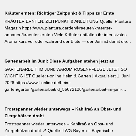
Gemüsearten und dürfen erst bei ausreichend warmem Boden
Kräuter ernten: Richtiger Zeitpunkt & Tipps zur Ernte
ins Freiland. Edamame (Garten-Soja) kann direkt gesät oder
vorgezogen werden; Staffelsaaten sind bis Anfang Juli möglich,
KRÄUTER ERNTEN: ZEITPUNKT & ANLEITUNG Quelle: Plantura
die Ernte beginnt ab August. Süßkartoffeln sind ausschließlich als
Magazin https://www.plantura.garden/kraeuter/kraeuter-
Jungpflanzen erhältlich und benötigen Wärme, Sonne und einen
anbauen/kraeuter-ernten Viele Kräuter entfalten ihr intensivstes
tiefen, durchlässigen Boden. Frisch geerntete Knollen müssen
Aroma kurz vor oder während der Blüte — der Juni ist damit die
zwei Wochen bei rund 24 °C nachreifen, damit sich Stärke in
ideale Erntezeit für Thymian, Salbei, Majoran, Oregano und
Zucker umwandelt und die Schale aushärtet.
Zitronenmelisse. Geerntet werden sollte am Vormittag nach dem
Gartenarbeit im Juni: Diese Aufgaben stehen jetzt an
Abtrocknen des Taus, bevor die Mittagshitze ätherische Öle
verflüchtigt. Beim Schnitt empfehlen sich ganze Triebspitzen statt
GARTENARBEIT IM JUNI: WARUM ROSENPFLEGE JETZT SO
einzelner Blätter — das fördert buschigen Neuaustrieb und
WICHTIG IST Quelle: t-online Heim & Garten | Aktualisiert 1. Juni
ermöglicht weitere Ernten im Sommer. Für die Trocknung werden
2026 https://www.t-online.de/heim-
Büschel kopfüber an einem schattigen, luftigen Ort aufgehängt
garten/garten/gartenarbeit/id_56672126/gartenarbeit-im-juni-
und anschließend sofort luftdicht in dunkle Behälter umgefüllt.
warum-rosenpflege-jetzt-so-wichtig-ist.html Im Rosenmonat Juni
sollten Wildtriebe — erkennbar an kleinteiligen Blättern direkt aus
Frostspanner wieder unterwegs – Kahlfraß an Obst- und
dem Boden — konsequent entfernt werden, da sie die veredelte
Ziergehölzen droht
Sorte verdrängen. Kletterrosen wie ‚Sympathie‘ müssen neues
Riebtentrieb durch Anbinden in die gewünschte Richtung geleitet
Frostspanner wieder unterwegs – Kahlfraß an Obst- und
werden. Ab Ende Juni ist die Hochblüte zudem die beste Zeit für
Ziergehölzen droht 📍 Quelle: LWG Bayern – Bayerische
Veredelungen: robuste Sorten lassen sich jetzt mit jungen