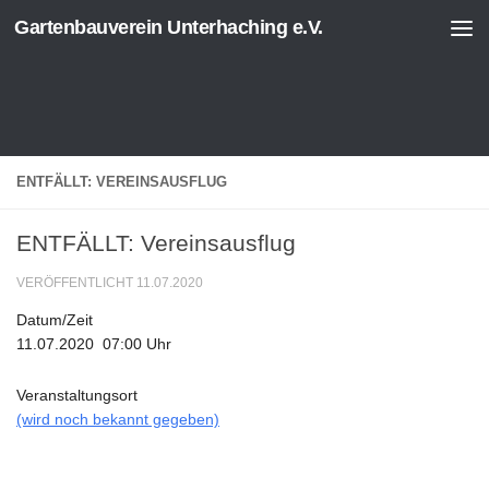
Gartenbauverein Unterhaching e.V.
Zum Inhalt springen
ENTFÄLLT: VEREINSAUSFLUG
ENTFÄLLT: Vereinsausflug
VERÖFFENTLICHT
11.07.2020
Datum/Zeit
11.07.2020
07:00 Uhr
Veranstaltungsort
(wird noch bekannt gegeben)