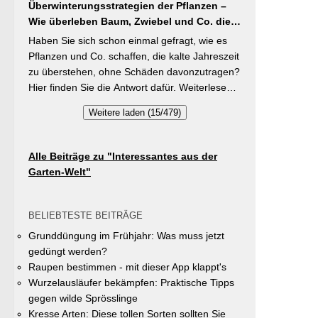
brauchen Stangenbohnen im Gegensatz zu
Überwinterungsstrategien der Pflanzen –
Vielfalt im Gemeindegebiet zu fördern und
Buschbohnen eine moderierte Düngung
Wie überleben Baum, Zwiebel und Co. die
gleichzeitig durch die Entsiegelung von
während der Wachstumsphase. Besonderes
kalte Jahreszeit?
Privatflächen einen aktiven Beitrag zur
Haben Sie sich schon einmal gefragt, wie es
Detail: Bohnen gehen Symbiosen mit
Verbesserung des Ortsklimas zu leisten.
Pflanzen und Co. schaffen, die kalte Jahreszeit
Knöllchenbakterien ein, die Stickstoff aus der
Warum? Entsiegelte Flächen helfen… Hitze zu
zu überstehen, ohne Schäden davonzutragen?
Luft binden – Vorfrucht-Wirkung für das
reduzieren Regenwasser besser zu speichern
Hier finden Sie die Antwort dafür. Weiterlesen
nächste Gartenjahr.
und das Wohnumfeld insgesamt lebenswerter
bei „GartenTipps“
Weitere laden (15/479)
zu gestalten. Insgesamt drei Gärten werden
prämiert. Insgesamt drei gleichwertige Sieger
werden durch eine Expertenjury, bestehend
Alle Beiträge zu "Interessantes aus der
aus Vertretern der Gemeinde Unterhaching
Garten-Welt"
sowie des Gartenbauvereins Unterhaching
ausgewählt und prämiert. Zu gewinnen gibt es
jeweils einen Gutschein von Pflanzen-Kölle
BELIEBTESTE BEITRÄGE
Gartencenter im Wert von 250 Euro, ein
Grunddüngung im Frühjahr: Was muss jetzt
Insektenhotel und eine Urkunde. Die
gedüngt werden?
Teilnahmebedingungen, Bewertungskriterien
Raupen bestimmen - mit dieser App klappt's
und das Anmeldeformular siehe auf den Seiten
Wurzelausläufer bekämpfen: Praktische Tipps
der Gemeinde Unterhaching (Termin
gegen wilde Sprösslinge
abgelaufen).
Kresse Arten: Diese tollen Sorten sollten Sie