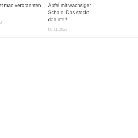
tet man verbrannten
Äpfel mit wachsiger
Schale: Das steckt
dahinter!
3
08.11.2022
ente/wochentipps/399184/index.php