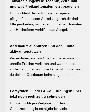
#Naturnahergarten]
Tomaten ausgeizen: Technik, Zeitpunkt
Mulchstrategie: Im Frühjahr regt eine frische
und was Freilandtomaten jetzt brauchen
Schicht das Bodenleben an, im Frühsommer
schützt sie vor Austrocknung. Die ideale
Du möchtest deine Tomaten ausgeizen und
Schichtdicke liegt bei 5–10 cm, immer mit
pflegen? In diesem Artikel zeige ich dir drei
Abstand zum Pflanzenstamm, um Fäulnis zu
Pflegearbeiten, mit denen du deinen Tomaten
vermeiden. Besonders wertvoll: Häufige Fehler
zur Höchstform verhilfst: das Ausgeizen, das
wie zu dicke Schichten oder die Verwendung
Entblättern und das Hochbinden. Alle drei
von frischem Rasenschnitt als alleiniges
Aufgaben kosten dich weniger als eine Minute
Material werden klar benannt. [Thema-Tag:
Apfelbaum ausputzen und den Junifall
pro Woche und Tomatenpflanze, sorgen aber
#Bodenpflege #Mulchen
aktiv unterstützen
dafür, dass du mehr und größere Früchte
#BiologischerGartenbau]
erntest und der gefürchteten Tomatenkrankheit
Wir erklären, warum Obstbäume so viele
Braunfäule vorbeugst. Weiterlesen bei
unreife Früchte verlieren und warum dies
Wurzelwerk – Gartenwissen von Profis
vorteilhaft für eine große Ernte ist. Tipps, wie
Kurzfassung: Ein bildreich illustrierter Praxis-
du deinen Obstbaum beim so genannten
Leitfaden: Das Ausgeizen beginnt direkt nach
Junifruchtfall unterstützt. Weiterlesen bei
dem Auspflanzen und sollte wöchentlich
freudengarten.de Kurzfassung: Spätestens
wiederholt werden. Geiztriebe morgens
Forsythien, Flieder & Co: Frühlingsblüher
jetzt – vor dem natürlichen Junifall in 3–4
entfernen, damit Wunden rasch abtrocknen.
jetzt noch rechtzeitig schneiden
Wochen – sollten überzählige Früchte manuell
Das Anbinden des Haupttriebs an Stäbe oder
ausgedünnt werden. Der Artikel erklärt: Nur 4–
Um den richtigen Zeitpunkt für den
Schnüren verhindert Windschäden. Für
5 % der Blüten werden zu Früchten, ein
Gehölzschnitt gibt es alljährlich viele