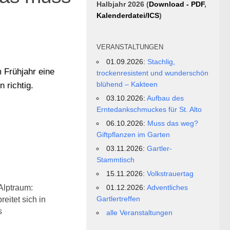
Halbjahr 2026 (
Download - PDF
,
Kalenderdatei/ICS
)
VERANSTALTUNGEN
01.09.2026:
Stachlig,
m Frühjahr eine
trockenresistent und wunderschön
blühend – Kakteen
 richtig.
03.10.2026:
Aufbau des
Erntedankschmuckes für St. Alto
06.10.2026:
Muss das weg?
Giftpflanzen im Garten
03.11.2026:
Gartler-
Stammtisch
15.11.2026:
Volkstrauertag
-Alptraum:
01.12.2026:
Adventliches
Gartlertreffen
eitet sich in
s
alle Veranstaltungen