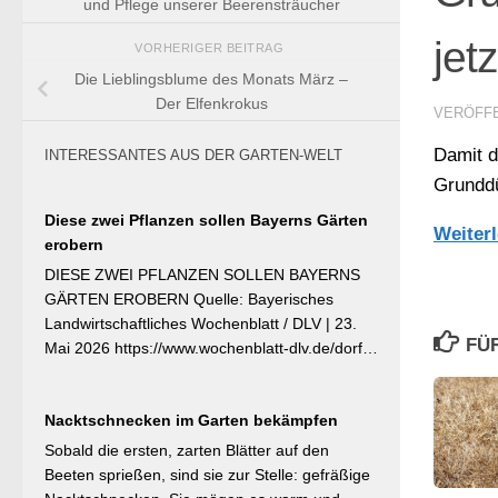
und Pflege unserer Beerensträucher
jet
VORHERIGER BEITRAG
Die Lieblingsblume des Monats März –
Der Elfenkrokus
VERÖFF
Damit d
INTERESSANTES AUS DER GARTEN-WELT
Grunddü
Diese zwei Pflanzen sollen Bayerns Gärten
Weiter
erobern
DIESE ZWEI PFLANZEN SOLLEN BAYERNS
GÄRTEN EROBERN Quelle: Bayerisches
Landwirtschaftliches Wochenblatt / DLV | 23.
FÜ
Mai 2026 https://www.wochenblatt-dlv.de/dorf-
familie/garten-gesundheit/diese-zwei-pflanzen-
bayerns-gaerten-erobern-584991 Als
Nacktschnecken im Garten bekämpfen
Bayerische Pflanze des Jahres 2026 wurde die
Calibrachoa ‚Feenstaub‘ gekürt — eine
Sobald die ersten, zarten Blätter auf den
Hängeglöckchen-Sorte mit pink-rosa
Beeten sprießen, sind sie zur Stelle: gefräßige
gemusterten Blüten, die ohne Ausputzen von