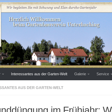
r
Interessantes aus der Garten-Welt
Galerie
Service
SSANTES AUS DER GARTEN-WELT
nddüngung im Frühjahr: 