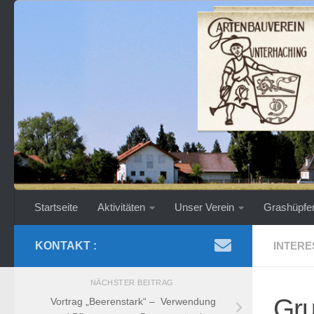
Zum Inhalt springen
Startseite
Aktivitäten
Unser Verein
Grashüpfe
KONTAKT :
INTERE
NÄCHSTER BEITRAG
Gru
Vortrag „Beerenstark“ – Verwendung