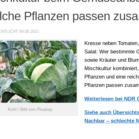
lche Pflanzen passen zu
ENTLICHT
04.05.2021
Kresse neben Tomaten,
Salat: Wer bestimmte
sowie Kräuter und Blum
Mischkultur kombiniert
Pflanzen und eine reic
Pflanzen passen zusa
Weiterlesen bei NDR 
Kohl / Bild von Pixabay
Siehe auch Übersichts
Nachbar – schlechte 