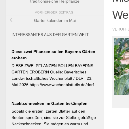
traditionsreiche Heilpflanze
We
VORHERIGER BEITRAG
Gartenkalender im Mai
VERÖFF
INTERESSANTES AUS DER GARTEN-WELT
Diese zwei Pflanzen sollen Bayerns Gärten
erobern
DIESE ZWEI PFLANZEN SOLLEN BAYERNS
GÄRTEN EROBERN Quelle: Bayerisches
Landwirtschaftliches Wochenblatt / DLV | 23.
Mai 2026 https://www.wochenblatt-dlv.de/dorf-
familie/garten-gesundheit/diese-zwei-pflanzen-
bayerns-gaerten-erobern-584991 Als
Nacktschnecken im Garten bekämpfen
Bayerische Pflanze des Jahres 2026 wurde die
Calibrachoa ‚Feenstaub‘ gekürt — eine
Sobald die ersten, zarten Blätter auf den
Hängeglöckchen-Sorte mit pink-rosa
Beeten sprießen, sind sie zur Stelle: gefräßige
gemusterten Blüten, die ohne Ausputzen von
Nacktschnecken. Sie mögen es warm und
Frühsommer bis Herbst reich blüht und sich