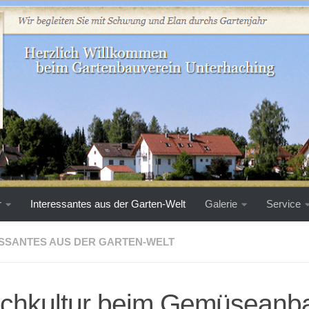
r
Interessantes aus der Garten-Welt
Galerie
Service
SSANTES AUS DER GARTEN-WELT
chkultur beim Gemüseanb