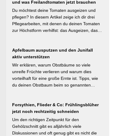
und was Freilandtomaten jetzt brauchen
Schicht das Bodenleben an, im Frühsommer
schützt sie vor Austrocknung. Die ideale
Du möchtest deine Tomaten ausgeizen und
Schichtdicke liegt bei 5–10 cm, immer mit
pflegen? In diesem Artikel zeige ich dir drei
Abstand zum Pflanzenstamm, um Fäulnis zu
Pflegearbeiten, mit denen du deinen Tomaten
vermeiden. Besonders wertvoll: Häufige Fehler
zur Höchstform verhilfst: das Ausgeizen, das
wie zu dicke Schichten oder die Verwendung
Entblättern und das Hochbinden. Alle drei
von frischem Rasenschnitt als alleiniges
Aufgaben kosten dich weniger als eine Minute
Material werden klar benannt. [Thema-Tag:
Apfelbaum ausputzen und den Junifall
pro Woche und Tomatenpflanze, sorgen aber
#Bodenpflege #Mulchen
aktiv unterstützen
dafür, dass du mehr und größere Früchte
#BiologischerGartenbau]
erntest und der gefürchteten Tomatenkrankheit
Wir erklären, warum Obstbäume so viele
Braunfäule vorbeugst. Weiterlesen bei
unreife Früchte verlieren und warum dies
Wurzelwerk – Gartenwissen von Profis
vorteilhaft für eine große Ernte ist. Tipps, wie
Kurzfassung: Ein bildreich illustrierter Praxis-
du deinen Obstbaum beim so genannten
Leitfaden: Das Ausgeizen beginnt direkt nach
Junifruchtfall unterstützt. Weiterlesen bei
dem Auspflanzen und sollte wöchentlich
freudengarten.de Kurzfassung: Spätestens
wiederholt werden. Geiztriebe morgens
Forsythien, Flieder & Co: Frühlingsblüher
jetzt – vor dem natürlichen Junifall in 3–4
entfernen, damit Wunden rasch abtrocknen.
jetzt noch rechtzeitig schneiden
Wochen – sollten überzählige Früchte manuell
Das Anbinden des Haupttriebs an Stäbe oder
ausgedünnt werden. Der Artikel erklärt: Nur 4–
Um den richtigen Zeitpunkt für den
Schnüren verhindert Windschäden. Für
5 % der Blüten werden zu Früchten, ein
Gehölzschnitt gibt es alljährlich viele
erfahrene Gärtner besonders interessant: Der
rechtzeitiges Eingreifen vor dem Junifall beugt
Diskussionen und oft genug gibt es nicht die