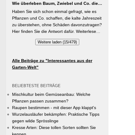
Buschbohnen eine moderierte Düngung
Wie überleben Baum, Zwiebel und Co. die
gleichzeitig durch die Entsiegelung von
während der Wachstumsphase. Besonderes
kalte Jahreszeit?
Privatflächen einen aktiven Beitrag zur
Haben Sie sich schon einmal gefragt, wie es
Detail: Bohnen gehen Symbiosen mit
Verbesserung des Ortsklimas zu leisten.
Pflanzen und Co. schaffen, die kalte Jahreszeit
Knöllchenbakterien ein, die Stickstoff aus der
Warum? Entsiegelte Flächen helfen… Hitze zu
zu überstehen, ohne Schäden davonzutragen?
Luft binden – Vorfrucht-Wirkung für das
reduzieren Regenwasser besser zu speichern
Hier finden Sie die Antwort dafür. Weiterlesen
nächste Gartenjahr.
und das Wohnumfeld insgesamt lebenswerter
bei „GartenTipps“
Weitere laden (15/479)
zu gestalten. Insgesamt drei Gärten werden
prämiert. Insgesamt drei gleichwertige Sieger
werden durch eine Expertenjury, bestehend
Alle Beiträge zu "Interessantes aus der
aus Vertretern der Gemeinde Unterhaching
Garten-Welt"
sowie des Gartenbauvereins Unterhaching
ausgewählt und prämiert. Zu gewinnen gibt es
jeweils einen Gutschein von Pflanzen-Kölle
BELIEBTESTE BEITRÄGE
Gartencenter im Wert von 250 Euro, ein
Mischkultur beim Gemüseanbau: Welche
Insektenhotel und eine Urkunde. Die
Pflanzen passen zusammen?
Teilnahmebedingungen, Bewertungskriterien
Raupen bestimmen - mit dieser App klappt's
und das Anmeldeformular siehe auf den Seiten
Wurzelausläufer bekämpfen: Praktische Tipps
der Gemeinde Unterhaching (Termin
gegen wilde Sprösslinge
abgelaufen).
Kresse Arten: Diese tollen Sorten sollten Sie
kennen