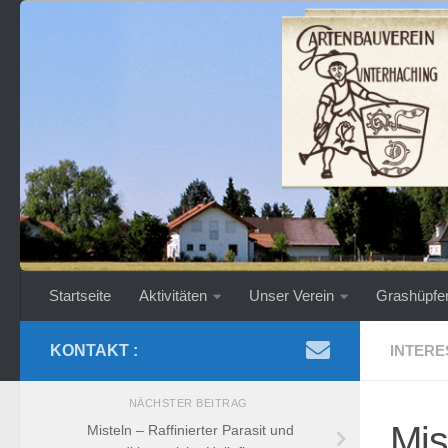
Zum Inhalt springen
Startseite
Aktivitäten
Unser Verein
Grashüpfe
KONTAKT :
INTERE
NÄCHSTER BEITRAG
Mis
Misteln – Raffinierter Parasit und