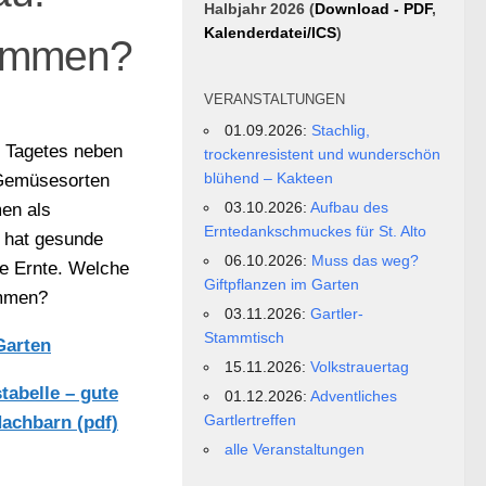
Halbjahr 2026 (
Download - PDF
,
Kalenderdatei/ICS
)
sammen?
VERANSTALTUNGEN
01.09.2026:
Stachlig,
 Tagetes neben
trockenresistent und wunderschön
blühend – Kakteen
 Gemüsesorten
03.10.2026:
Aufbau des
en als
Erntedankschmuckes für St. Alto
, hat gesunde
06.10.2026:
Muss das weg?
he Ernte. Welche
Giftpflanzen im Garten
mmen?
03.11.2026:
Gartler-
Stammtisch
Garten
15.11.2026:
Volkstrauertag
tabelle – gute
01.12.2026:
Adventliches
Gartlertreffen
Nachbarn (pdf)
alle Veranstaltungen