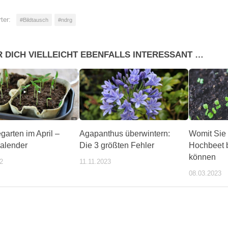
ter:
#Bildtausch
#ndrg
R DICH VIELLEICHT EBENFALLS INTERESSANT …
arten im April –
Agapanthus überwintern:
Womit Sie 
kalender
Die 3 größten Fehler
Hochbeet 
können
2
11.11.2023
08.03.2023
ente/wochentipps/399184/index.php