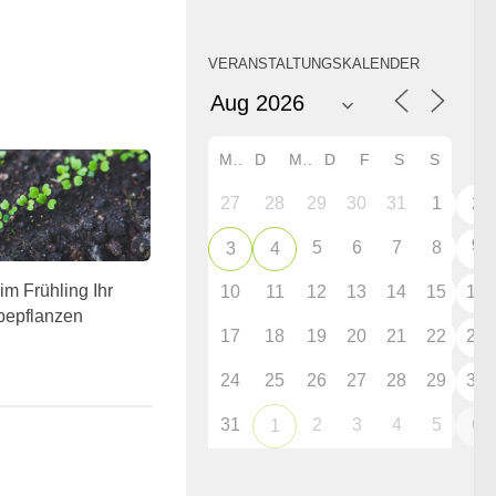
VERANSTALTUNGSKALENDER
M
D
M
D
F
S
S
27
28
29
30
31
1
2
9
5
6
7
8
3
4
im Frühling Ihr
10
11
12
13
14
15
16
bepflanzen
17
18
19
20
21
22
23
24
25
26
27
28
29
30
31
2
3
4
5
6
1